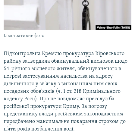
ВІДЕОУРОКИ «ELIFBE»
Русский
СВІДЧЕННЯ ОКУПАЦІЇ
Qırımtatar
УКРАЇНСЬКА ПРОБЛЕМА КРИМУ
Ілюстративне фото
ДОЛУЧАЙСЯ!
ІНФОГРАФІКА
Підконтрольна Кремлю прокуратура Кіровського
району затвердила обвинувальний висновок щодо
Усі сайти RFE/RL
54-річного місцевого жителя, обвинуваченого в
погрозі застосуванням насильства на адресу
дільничного у зв'язку з виконанням ним своїх
посадових обов'язків (ч. 1 ст. 318 Кримінального
кодексу Росії). Про це повідомляє пресслужба
російської прокуратури Криму. За погрозу
представнику влади російським законодавством
передбачено максимальне покарання строком до
п'яти років позбавлення волі.