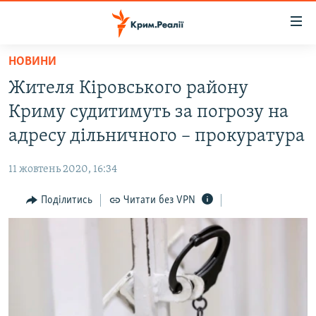
Доступність
посилання
Перейти
НОВИНИ
до
НОВИНИ
Жителя Кіровського району
основного
ВОДА.КРИМ
матеріалу
Криму судитимуть за погрозу на
ВІДЕО ТА ФОТО
Перейти
адресу дільничного – прокуратура
до
ПОЛІТИКА
основної
11 жовтень 2020, 16:34
БЛОГИ
навігації
Перейти
Поділитись
Читати без VPN
ПОГЛЯД
до
ІНТЕРВ'Ю
пошуку
ВСЕ ЗА ДЕНЬ
СПЕЦПРОЕКТИ
ЯК ОБІЙТИ БЛОКУВАННЯ
ДЕПОРТАЦІЯ