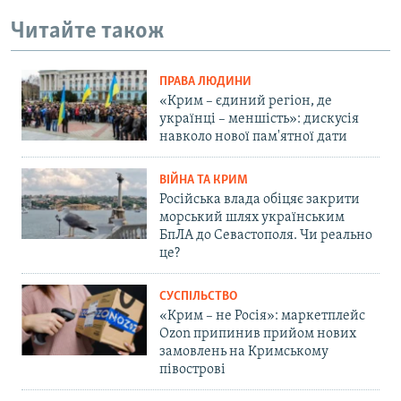
Читайте також
ПРАВА ЛЮДИНИ
«Крим – єдиний регіон, де
українці – меншість»: дискусія
навколо нової пам'ятної дати
ВІЙНА ТА КРИМ
Російська влада обіцяє закрити
морський шлях українським
БпЛА до Севастополя. Чи реально
це?
СУСПІЛЬСТВО
«Крим – не Росія»: маркетплейс
Ozon припинив прийом нових
замовлень на Кримському
півострові