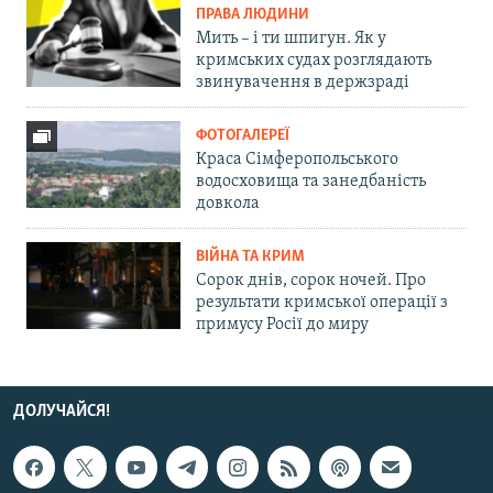
ПРАВА ЛЮДИНИ
Мить – і ти шпигун. Як у
кримських судах розглядають
звинувачення в держзраді
ФОТОГАЛЕРЕЇ
Краса Сімферопольського
водосховища та занедбаність
довкола
ВІЙНА ТА КРИМ
Сорок днів, сорок ночей. Про
результати кримської операції з
примусу Росії до миру
ДОЛУЧАЙСЯ!