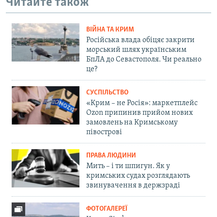
Читайте також
ВІЙНА ТА КРИМ
Російська влада обіцяє закрити
морський шлях українським
БпЛА до Севастополя. Чи реально
це?
СУСПІЛЬСТВО
«Крим – не Росія»: маркетплейс
Ozon припинив прийом нових
замовлень на Кримському
півострові
ПРАВА ЛЮДИНИ
Мить – і ти шпигун. Як у
кримських судах розглядають
звинувачення в держзраді
ФОТОГАЛЕРЕЇ