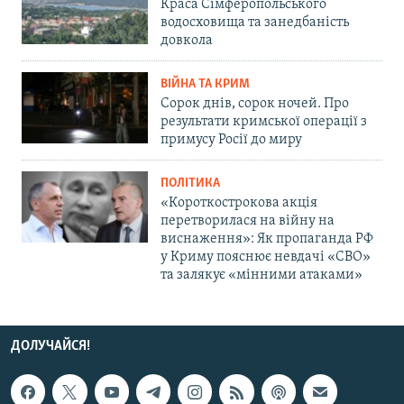
Краса Сімферопольського
водосховища та занедбаність
довкола
ВІЙНА ТА КРИМ
Сорок днів, сорок ночей. Про
результати кримської операції з
примусу Росії до миру
ПОЛІТИКА
«Короткострокова акція
перетворилася на війну на
виснаження»: Як пропаганда РФ
у Криму пояснює невдачі «СВО»
та залякує «мінними атаками»
ДОЛУЧАЙСЯ!