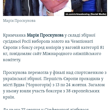
ВІДЕОУРОКИ «ELIFBE»
Русский
СВІДЧЕННЯ ОКУПАЦІЇ
Qırımtatar
Марія Проскунова
УКРАЇНСЬКА ПРОБЛЕМА КРИМУ
ДОЛУЧАЙСЯ!
ІНФОГРАФІКА
Кримчанка
Марія Проскунова
у складі збірної
сусідньої Росії виборола золото на Чемпіонаті
Європи з боксу серед юніорів у ваговій категорії 81
Усі сайти RFE/RL
кг, повідомляє сайт Міжнародного олімпійського
комітету.
Проскунова перемогла у фіналі над спортсменкою з
української збірної. Першість Європи проходила у
місті Будва (Чорногорія) з 13 по 24 жовтня. Загалом
у ньому взяли участь боксери з 38 європейських
країн.