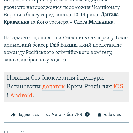
До цього 27 серпня у Сімферополі відбулося
урочисте нагородження переможця Чемпіонату
Європи з боксу серед юнаків 13-14 років
Данила
Кравченка
та його тренера –
Олега Мельника
.
Нагадаємо, що на літніх Олімпійських іграх у Токіо
кримський боксер
Гліб Бакши
, який представляє
команду Російського олімпійського комітету,
завоював бронзову медаль.
Новини без блокування і цензури!
Встановити
додаток
Крим.Реалії для
iOS
і
Android
.
Поділитись
Читати без VPN
Follow us