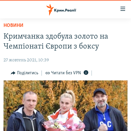
Доступність
посилання
Перейти
НОВИНИ
до
НОВИНИ
Кримчанка здобула золото на
основного
ВОДА.КРИМ
матеріалу
Чемпіонаті Європи з боксу
ВІДЕО ТА ФОТО
Перейти
до
27 жовтень 2021, 10:39
ПОЛІТИКА
основної
БЛОГИ
Поділитись
Читати без VPN
навігації
Перейти
ПОГЛЯД
до
ІНТЕРВ'Ю
пошуку
ВСЕ ЗА ДЕНЬ
СПЕЦПРОЕКТИ
ЯК ОБІЙТИ БЛОКУВАННЯ
ДЕПОРТАЦІЯ