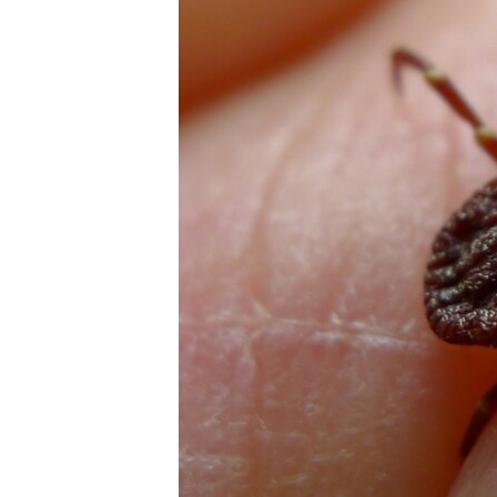
ВІДЕОУРОКИ «ELIFBE»
СВІДЧЕННЯ ОКУПАЦІЇ
УКРАЇНСЬКА ПРОБЛЕМА КРИМУ
ІНФОГРАФІКА