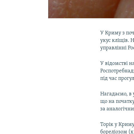
У Криму з поч
укус кліщів. 
управлінні Ро
У відомстві н
Роспотребнад
під час прогул
Нагадаємо, в 
що на початку
за аналогічн
Торік у Крим
бореліозом (х