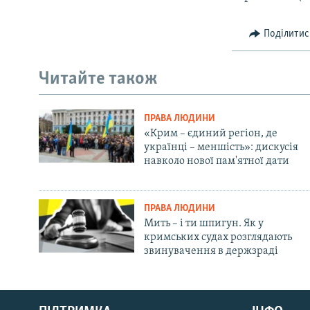
Поділитис
Читайте також
ПРАВА ЛЮДИНИ
«Крим – єдиний регіон, де
українці – меншість»: дискусія
навколо нової пам'ятної дати
ПРАВА ЛЮДИНИ
Мить – і ти шпигун. Як у
кримських судах розглядають
звинувачення в держзраді
Русский