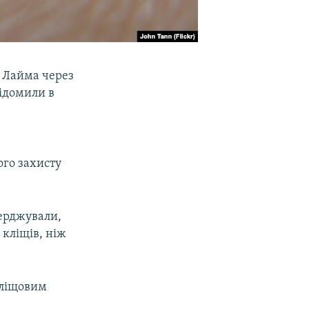
ю Лайма через
відомили в
ого захисту
верджували,
 кліщів, ніж
кліщовим