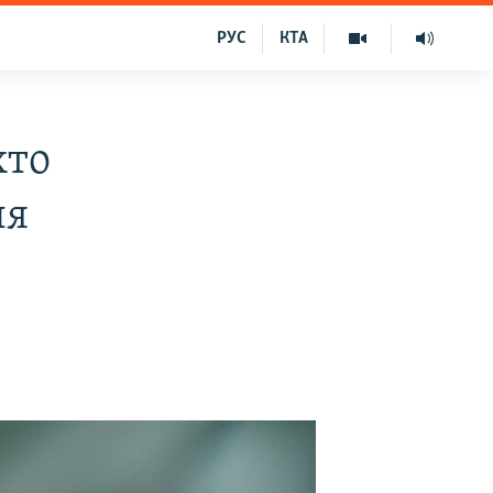
РУС
КТА
хто
ля