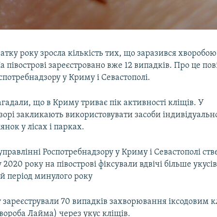
атку року зросла кількість тих, що заразився хворобо
На півострові зареєстровано вже 12 випадків. Про це по
спотребнадзору у Криму і Севастополі.
агадали, що в Криму триває пік активності кліщів. У
зорі закликають використовувати засоби індивідуальн
янок у лісах і парках.
управлінні Роспотребнадзору у Криму і Севастополі ст
 2020 року на півострові фіксували вдвічі більше укусів
ий період минулого року
у зареєстрували 70 випадків захворювання іксодовим 
вороба Лайма) через укус кліщів.