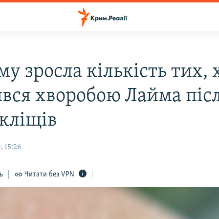
у зросла кількість тих, 
ився хворобою Лайма піс
 кліщів
, 15:26
ь
Читати без VPN