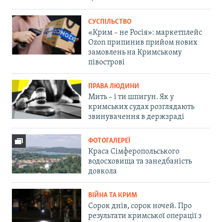
СУСПІЛЬСТВО
«Крим – не Росія»: маркетплейс
Ozon припинив прийом нових
замовлень на Кримському
півострові
ПРАВА ЛЮДИНИ
Мить – і ти шпигун. Як у
кримських судах розглядають
звинувачення в держзраді
ФОТОГАЛЕРЕЇ
Краса Сімферопольського
водосховища та занедбаність
довкола
ВІЙНА ТА КРИМ
Сорок днів, сорок ночей. Про
результати кримської операції з