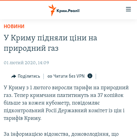
Доступність
посилання
Перейти
НОВИНИ
до
НОВИНИ
У Криму підняли ціни на
основного
ВОДА.КРИМ
матеріалу
природний газ
ВІДЕО ТА ФОТО
Перейти
до
01 лютий 2020, 14:09
ПОЛІТИКА
основної
БЛОГИ
Поділитись
Читати без VPN
навігації
Перейти
ПОГЛЯД
У Криму з 1 лютого виросли тарифи на природний
до
газ. Тепер кримчани платитимуть на 37 копійок
ІНТЕРВ'Ю
пошуку
більше за кожен кубометр, повідомляє
ВСЕ ЗА ДЕНЬ
підконтрольний Росії Державний комітет із цін і
тарифів Криму.
СПЕЦПРОЕКТИ
ЯК ОБІЙТИ БЛОКУВАННЯ
ДЕПОРТАЦІЯ
За інформацією відомства, домоволодіння, що