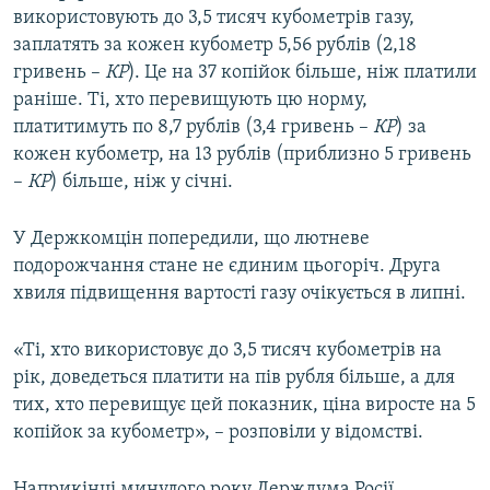
використовують до 3,5 тисяч кубометрів газу,
ВІДЕОУРОКИ «ELIFBE»
Русский
заплатять за кожен кубометр 5,56 рублів (2,18
СВІДЧЕННЯ ОКУПАЦІЇ
гривень –
КР
). Це на 37 копійок більше, ніж платили
Qırımtatar
раніше. Ті, хто перевищують цю норму,
УКРАЇНСЬКА ПРОБЛЕМА КРИМУ
платитимуть по 8,7 рублів (3,4 гривень –
КР
) за
ДОЛУЧАЙСЯ!
ІНФОГРАФІКА
кожен кубометр, на 13 рублів (приблизно 5 гривень
–
КР
) більше, ніж у січні.
У Держкомцін попередили, що лютневе
Усі сайти RFE/RL
подорожчання стане не єдиним цьогоріч. Друга
хвиля підвищення вартості газу очікується в липні.
«Ті, хто використовує до 3,5 тисяч кубометрів на
рік, доведеться платити на пів рубля більше, а для
тих, хто перевищує цей показник, ціна виросте на 5
копійок за кубометр», – розповіли у відомстві.
Наприкінці минулого року Держдума Росії