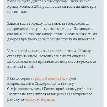
головне русло Дніпра з півостровом. Після анексії
Криму Росією в 2014 році поставки води на півострів
припинили.
Запаси води в Криму поповнюють з водосховищ
природного стоку і підземних джерел. За заявами
екологів, регулярне використання води з підземних
джерел призвело до засолення ґрунту на півострові.
У 2020 році ситуація з водопостачанням в Криму
стала критичною. Невелика кількість опадів і
малосніжна зима призвели до посухи, стверджують
кримські вчені.
З кінця серпня
графіки подачі води
були
запроваджені в Сімферополі, а також у
Сімферопольському і Бахчисарайському районах.
Пізніше це торкнулося Білогірська і Білогірського
району та
частково Алушти
.