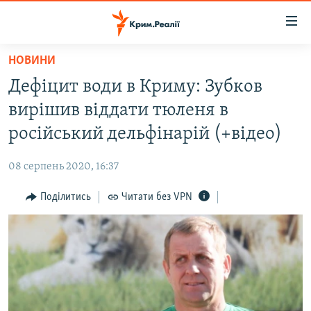
Доступність
посилання
Перейти
НОВИНИ
до
НОВИНИ
Дефіцит води в Криму: Зубков
основного
ВОДА.КРИМ
матеріалу
вирішив віддати тюленя в
ВІДЕО ТА ФОТО
Перейти
російський дельфінарій (+відео)
до
ПОЛІТИКА
основної
08 серпень 2020, 16:37
БЛОГИ
навігації
Перейти
Поділитись
Читати без VPN
ПОГЛЯД
до
ІНТЕРВ'Ю
пошуку
ВСЕ ЗА ДЕНЬ
СПЕЦПРОЕКТИ
ЯК ОБІЙТИ БЛОКУВАННЯ
ДЕПОРТАЦІЯ