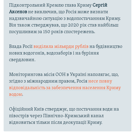
Підконтрольний Кремлю глава Криму
Сергій
Аксенов
не виключив, що Росія може визнати
надзвичайною ситуацію з водопостачанням Криму.
Він також стверджував, що 2020 рік став найбільш
посушливим за 150 років спостережень.
Влада Росії
виділила мільярди рублів
на будівництво
нових водогонів, водозаборів і на буріння
свердловин.
Моніторингова місія ООН в Україні наполягає, що,
згідно з міжнародним правом, Росія
несе повну
відповідальність за забезпечення населення Криму
водою
.
Офіційний Київ стверджує, що постачання води на
півострів через Північно-Кримський канал
відновиться тільки після деокупації Криму.