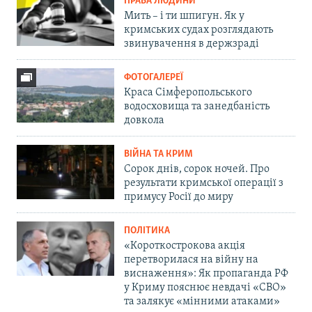
ПРАВА ЛЮДИНИ
Мить – і ти шпигун. Як у
кримських судах розглядають
звинувачення в держзраді
ФОТОГАЛЕРЕЇ
Краса Сімферопольського
водосховища та занедбаність
довкола
ВІЙНА ТА КРИМ
Сорок днів, сорок ночей. Про
результати кримської операції з
примусу Росії до миру
ПОЛІТИКА
«Короткострокова акція
перетворилася на війну на
виснаження»: Як пропаганда РФ
у Криму пояснює невдачі «СВО»
та залякує «мінними атаками»