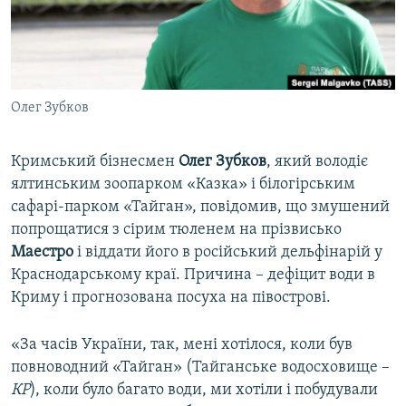
ВІДЕОУРОКИ «ELIFBE»
Русский
СВІДЧЕННЯ ОКУПАЦІЇ
Qırımtatar
УКРАЇНСЬКА ПРОБЛЕМА КРИМУ
Олег Зубков
ДОЛУЧАЙСЯ!
ІНФОГРАФІКА
Кримський бізнесмен
Олег Зубков
, який володіє
ялтинським зоопарком «Казка» і білогірським
Усі сайти RFE/RL
сафарі-парком «Тайган», повідомив, що змушений
попрощатися з сірим тюленем на прізвисько
Маестро
і віддати його в російський дельфінарій у
Краснодарському краї. Причина – дефіцит води в
Криму і прогнозована посуха на півострові.
«За часів України, так, мені хотілося, коли був
повноводний «Тайган» (Тайганське водосховище –
КР
), коли було багато води, ми хотіли і побудували