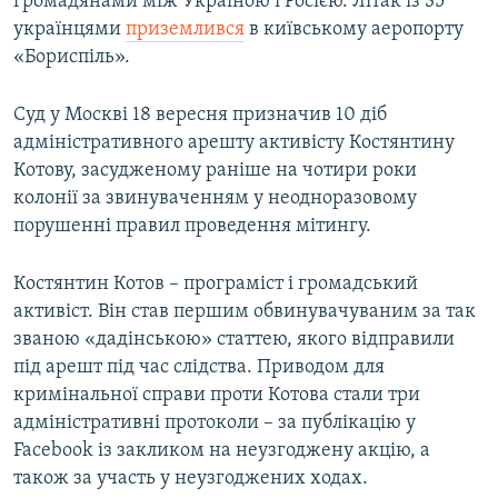
громадянами між Україною і Росією. Літак із 35
українцями
приземлився
в київському аеропорту
«Бориспіль».
Суд у Москві 18 вересня призначив 10 діб
адміністративного арешту активісту Костянтину
Котову, засудженому раніше на чотири роки
колонії за звинуваченням у неодноразовому
порушенні правил проведення мітингу.
Костянтин Котов – програміст і громадський
активіст. Він став першим обвинувачуваним за так
званою «дадінською» статтею, якого відправили
під арешт під час слідства. Приводом для
кримінальної справи проти Котова стали три
адміністративні протоколи – за публікацію у
Facebook із закликом на неузгоджену акцію, а
також за участь у неузгоджених ходах.