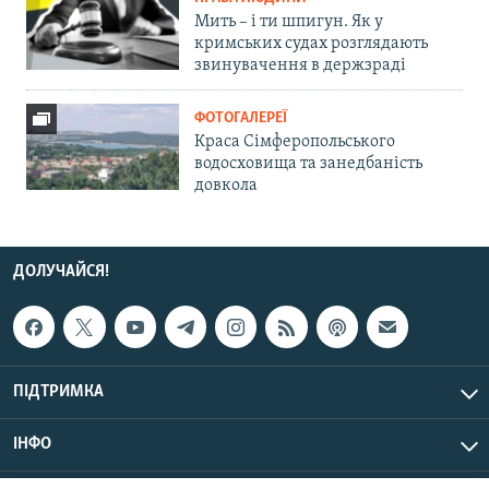
Мить – і ти шпигун. Як у
кримських судах розглядають
звинувачення в держзраді
ФОТОГАЛЕРЕЇ
Краса Сімферопольського
водосховища та занедбаність
довкола
ДОЛУЧАЙСЯ!
ПІДТРИМКА
ІНФО