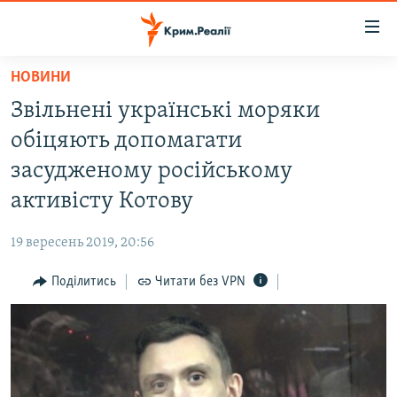
Доступність
посилання
Перейти
НОВИНИ
до
НОВИНИ
Звільнені українські моряки
основного
ВОДА.КРИМ
матеріалу
обіцяють допомагати
ВІДЕО ТА ФОТО
Перейти
засудженому російському
до
ПОЛІТИКА
активісту Котову
основної
БЛОГИ
навігації
19 вересень 2019, 20:56
Перейти
ПОГЛЯД
до
Поділитись
Читати без VPN
ІНТЕРВ'Ю
пошуку
ВСЕ ЗА ДЕНЬ
СПЕЦПРОЕКТИ
ЯК ОБІЙТИ БЛОКУВАННЯ
ДЕПОРТАЦІЯ