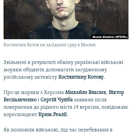
ВІДЕОУРОКИ «ELIFBE»
Русский
СВІДЧЕННЯ ОКУПАЦІЇ
Qırımtatar
УКРАЇНСЬКА ПРОБЛЕМА КРИМУ
ДОЛУЧАЙСЯ!
ІНФОГРАФІКА
Костянтин Котов на засіданні суду в Москві
Звільнені в результаті обміну українські військові
Усі сайти RFE/RL
моряки обіцяють допомагати засудженому
російському активісту
Костянтину
Котову
.
Про це моряки з Херсона
Михайло
Власюк
,
Віктор
Беспальченко
і
Сергій
Чуліба
заявили після
повернення до рідного міста 19 вересня, повідомляє
кореспондент
Крим.Реалії
.
Як розповіли військові, під час перебування в