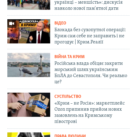
українці – меншість»: дискусія
навколо нової пам'ятної дати
ВІДЕО
Блокада без сухопутної операції:
Крим сам себе не заправить і не
прогодує | Крим.Реалії
ВІЙНА ТА КРИМ
Російська влада обіцяє закрити
морський шлях українським
БпЛА до Севастополя. Чи реально
це?
СУСПІЛЬСТВО
«Крим – не Росія»: маркетплейс
Ozon припинив прийом нових
замовлень на Кримському
півострові
ПРАВА ЛЮДИНИ