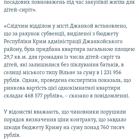
посадових повноважень під час закупівлі житла для
ВІДЕОУРОКИ «ELIFBE»
дітей-сиріт».
Русский
СВІДЧЕННЯ ОКУПАЦІЇ
Qırımtatar
«Слідчим відділом у місті Джанкой встановлено,
УКРАЇНСЬКА ПРОБЛЕМА КРИМУ
що за рахунок субвенції, виділеної з бюджету
ДОЛУЧАЙСЯ!
ІНФОГРАФІКА
Республіки Крим адміністрації Джанкойського
району, була придбана квартира загальною площею
29,7 кв.м. для громадян із числа дітей-сиріт та
дітей, які залишилися без піклування батьків, в
Усі сайти RFE/RL
селищі міського типу Вільне за суму в 1 231 956
рублів. Однак, проведена експертиза показала, що
ринкова вартість цієї однокімнатної квартири
складає 468 577 рублів», – сказано в повідомленні.
У відомстві вважають, що чиновники порушили
порядок визначення ціни контракту, що завдало
шкоди бюджету Криму на суму понад 760 тисяч
рублів.