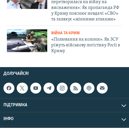
перетворилася на війну на
виснаження»: Як пропаганда РФ
у Криму пояснює невдачі «СВО»
та залякує «мінними атаками»
ВІЙНА ТА КРИМ
«Полювання на колони». Як ЗСУ
ріжуть військову логістику Росії в
Криму
ДОЛУЧАЙСЯ!
ПІДТРИМКА
ІНФО