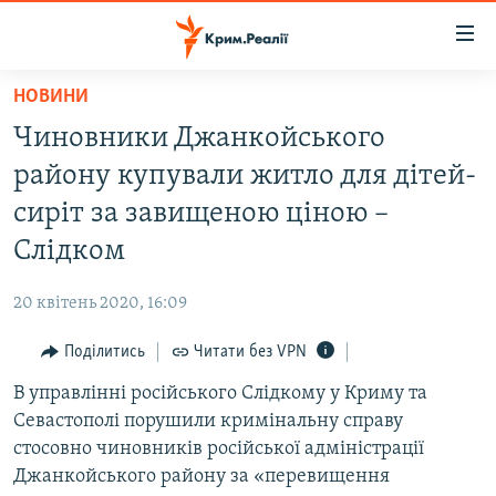
Доступність
посилання
Перейти
НОВИНИ
до
НОВИНИ
Чиновники Джанкойського
основного
ВОДА.КРИМ
матеріалу
району купували житло для дітей-
ВІДЕО ТА ФОТО
Перейти
сиріт за завищеною ціною –
до
ПОЛІТИКА
Слідком
основної
БЛОГИ
навігації
20 квітень 2020, 16:09
Перейти
ПОГЛЯД
до
Поділитись
Читати без VPN
ІНТЕРВ'Ю
пошуку
В управлінні російського Слідкому у Криму та
ВСЕ ЗА ДЕНЬ
Севастополі порушили кримінальну справу
СПЕЦПРОЕКТИ
стосовно чиновників російської адміністрації
Джанкойського району за «перевищення
ЯК ОБІЙТИ БЛОКУВАННЯ
ДЕПОРТАЦІЯ