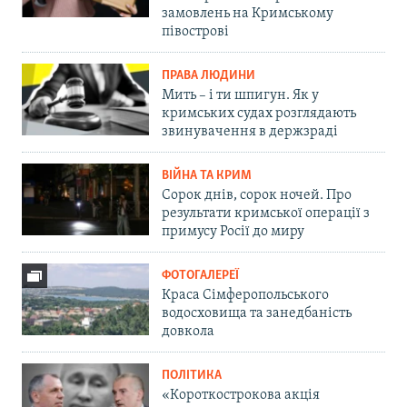
замовлень на Кримському
півострові
ПРАВА ЛЮДИНИ
Мить – і ти шпигун. Як у
кримських судах розглядають
звинувачення в держзраді
ВІЙНА ТА КРИМ
Сорок днів, сорок ночей. Про
результати кримської операції з
примусу Росії до миру
ФОТОГАЛЕРЕЇ
Краса Сімферопольського
водосховища та занедбаність
довкола
ПОЛІТИКА
«Короткострокова акція