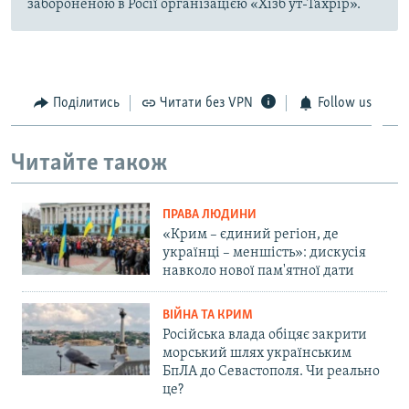
забороненою в Росії організацією «Хізб ут-Тахрір».
Поділитись
Читати без VPN
Follow us
Читайте також
ПРАВА ЛЮДИНИ
«Крим – єдиний регіон, де
українці – меншість»: дискусія
навколо нової пам'ятної дати
ВІЙНА ТА КРИМ
Російська влада обіцяє закрити
морський шлях українським
БпЛА до Севастополя. Чи реально
це?