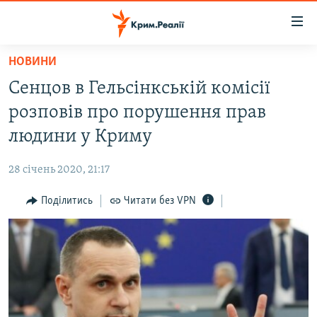
Доступність
посилання
Перейти
НОВИНИ
до
НОВИНИ
Сенцов в Гельсінкській комісії
основного
ВОДА.КРИМ
матеріалу
розповів про порушення прав
ВІДЕО ТА ФОТО
Перейти
людини у Криму
до
ПОЛІТИКА
основної
28 січень 2020, 21:17
БЛОГИ
навігації
Перейти
Поділитись
Читати без VPN
ПОГЛЯД
до
ІНТЕРВ'Ю
пошуку
ВСЕ ЗА ДЕНЬ
СПЕЦПРОЕКТИ
ЯК ОБІЙТИ БЛОКУВАННЯ
ДЕПОРТАЦІЯ