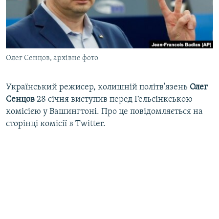
ВІДЕОУРОКИ «ELIFBE»
Русский
СВІДЧЕННЯ ОКУПАЦІЇ
Qırımtatar
УКРАЇНСЬКА ПРОБЛЕМА КРИМУ
Олег Сенцов, архівне фото
ДОЛУЧАЙСЯ!
ІНФОГРАФІКА
Український режисер, колишній політв'язень
Олег
Сенцов
28 січня виступив перед Гельсінкською
Усі сайти RFE/RL
комісією у Вашингтоні. Про це повідомляється на
сторінці комісії в Twitter.