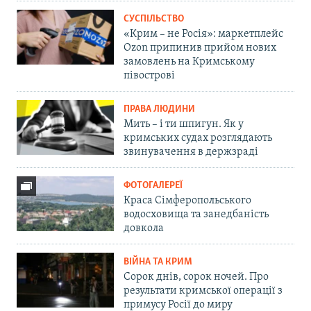
СУСПІЛЬСТВО
«Крим – не Росія»: маркетплейс
Ozon припинив прийом нових
замовлень на Кримському
півострові
ПРАВА ЛЮДИНИ
Мить – і ти шпигун. Як у
кримських судах розглядають
звинувачення в держзраді
ФОТОГАЛЕРЕЇ
Краса Сімферопольського
водосховища та занедбаність
довкола
ВІЙНА ТА КРИМ
Сорок днів, сорок ночей. Про
результати кримської операції з
примусу Росії до миру