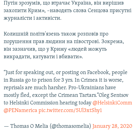
Путін зрозумів, що втрачає Україна, він вирішив
захопити Крим», –наводять слова Сенцова присутні
журналісти і активісти.
Колишній політв'язень також розповів про
порушення прав людини на півострові. Зокрема,
він зазначив, що у Криму «людей можуть
викрадати, катувати і вбивати».
“Just for speaking out, or posting on Facebook, people
in Russia go to prison for 3 yrs. In Crimea it is worse,
reprisals are much harsher. Pro-Ukrainians have
mostly fled, except the Crimean Tartars.”Oleg Sentsov
to Helsinki Commission hearing today
@HelsinkiComm
@PENamerica
pic.twitter.com/5Ul3xtShy1
— Thomas O Melia (@thomasomelia)
January 28, 2020