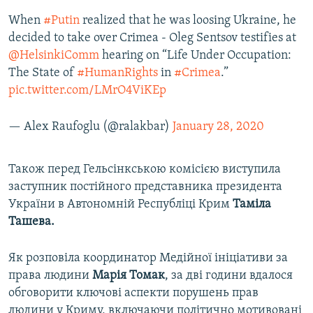
When
#Putin
realized that he was loosing Ukraine, he
decided to take over Crimea - Oleg Sentsov testifies at
@HelsinkiComm
hearing on “Life Under Occupation:
The State of
#HumanRights
in
#Crimea
.”
pic.twitter.com/LMrO4ViKEp
— Alex Raufoglu (@ralakbar)
January 28, 2020
Також перед Гельсінкською комісією виступила
заступник постійного представника президента
України в Автономній Республіці Крим
Таміла
Ташева.
Як розповіла координатор Медійної ініціативи за
права людини
Марія Томак
, за дві години вдалося
обговорити ключові аспекти порушень прав
людини у Криму, включаючи політично мотивовані