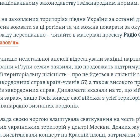
ч національному законодавству і міжнародним нормам.
на захоплених територіях півдня України за останні д
лена воювати за ці регіони та чи можна покарати за ок
владу персонально – читайте в матеріалі проєкту
Радіо 
азовʼя»
.
ічницю нелегальної анексії відреагували західні партн
раїни «Групи семи» заявили, що продовжать підтриму
її територіальну цілісність – про це йдеться в спільній з
закордонних справ країн-членів G7, а також високого п
із закордонних справ. Дипломати вказали на те, що в
 зараз», якщо Росія виведе свої війська з усієї територі
міжнародно визнаних кордонів.
влада своєю чергою влаштувала святкування на честь р
вих українських територій у центрі Москви. Деяких жур
а висвітлювали концерт на Красній площі, затримали. 