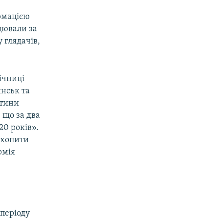
рмацією
цювали за
 глядачів,
ічниці
янськ та
стини
, що за два
20 років».
ахопити
рмія
 періоду