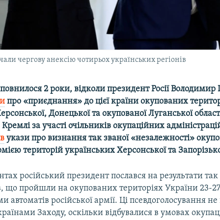
ачали чергову анексію чотирьох українських регіонів
повнилося 2 роки, відколи президент Росії Володимир 
зи
про «приєднання» до цієї країни окупованих терито
Херсонської, Донецької та окупованої Луганської облас
в Кремлі за участі очільників окупаційних адміністрацій
ав
укази про визнання так званої «незалежності» окуп
мією територій українських Херсонської та Запорізько
нтах російський президент послався на результати так
, що пройшли на окупованих територіях України 23-27
ми автоматів російської армії. Ці псевдоголосування не
країнами Заходу, оскільки відбувалися в умовах окупац