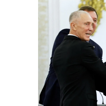
ВІДЕОУРОКИ «ELIFBE»
СВІДЧЕННЯ ОКУПАЦІЇ
УКРАЇНСЬКА ПРОБЛЕМА КРИМУ
ІНФОГРАФІКА