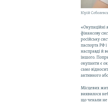
Юрій Соболевс
«Окупаційні 
фінансову сис
російську си
паспорта РФ і
насправді й в
іншого. Попри
окупанти є ок
само відносит
активного або
Місцевих жит
виявилося неб
що чекали не