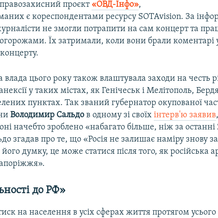
 правозахисний проєкт
«ОВД-Інфо»
,
маних є кореспондентами ресурсу SOTAvision. За інфо
урналісти не змогли потрапити на сам концерт та пра
огорожами. Їх затримали, коли вони брали коментарі у
концерту.
 влада цього року також влаштувала заходи на честь р
анексії у таких містах, як Генічеськ і Мелітополь, Берд
лених пунктах. Так званий губернатор окупованої ча
ни
Володимир Сальдо
в одному зі своїх
інтерв'ю заявив
іоні начебто зроблено «набагато більше, ніж за останні 
до згадав про те, що «Росія не залишає наміру знову з
 його думку, це може статися після того, як російська а
Запоріжжя».
ьності до РФ»
тиск на населення в усіх сферах життя протягом усього