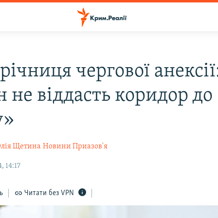
річниця чергової анексії
н не віддасть коридор до
у»
лія Щетина
Новини Приазов'я
 14:17
ь
Читати без VPN