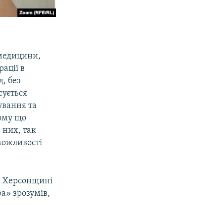
 медицини,
рації в
, без
сується
ування та
тому що
 них, так
можливості
на Херсонщині
а» зрозумів,