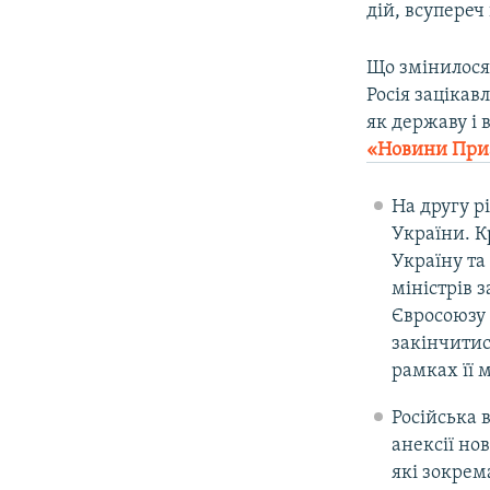
дій, всупере
Що змінилося 
Росія зацікав
як державу і 
«Новини При
На другу р
України. К
Україну та 
міністрів 
Євросоюзу 
закінчитися
рамках її 
Російська 
анексії но
які зокрем