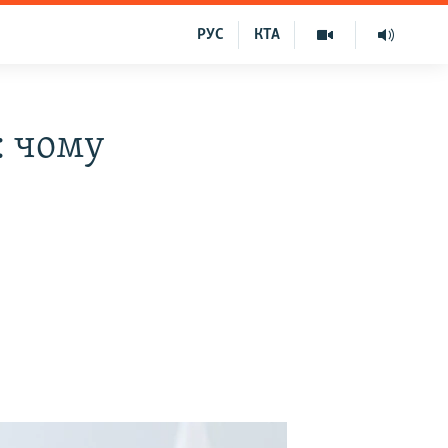
РУС
КТА
: чому