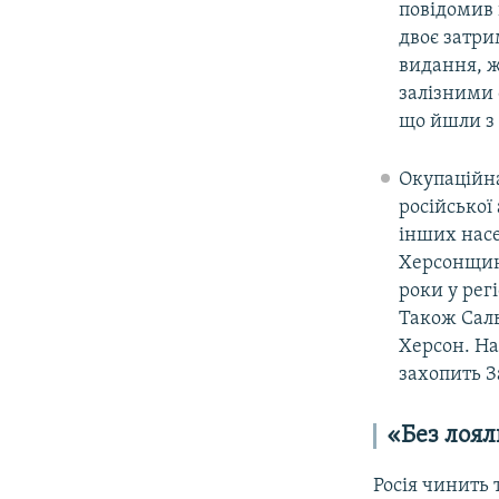
повідомив
двоє затри
видання, ж
залізними 
що йшли з 
Окупаційна
російської 
інших насе
Херсонщи
роки у рег
Також Саль
Херсон. На
захопить 
«Без лоял
Росія чинить 