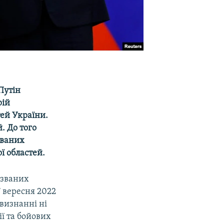
Путін
рій
тей України.
. До того
ованих
ї областей.
 званих
 вересня 2022
 визнанні ні
ії та бойових