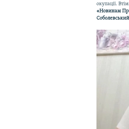
окупації. Вті
«Новинам Пр
Соболевський