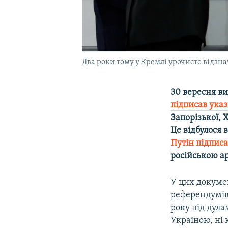
Два роки тому у Кремлі урочисто відзн
30 вересня ви
підписав ука
Запорізької, 
Це відбулося 
Путін підпис
російською ар
У цих докуме
референдумів
року під дула
Україною, ні 