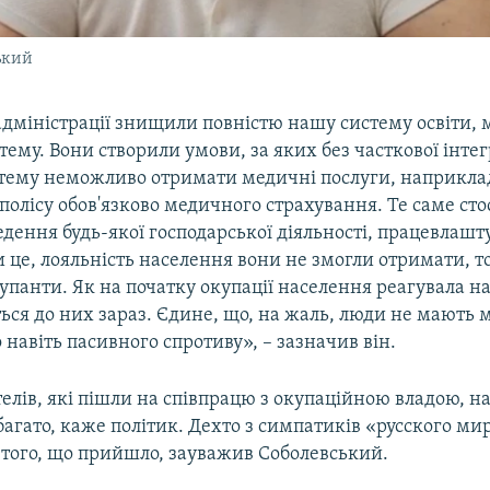
ький
адміністрації знищили повністю нашу систему освіти,
тему. Вони створили умови, за яких без часткової інтег
стему неможливо отримати медичні послуги, наприклад
 полісу обов'язково медичного страхування. Те саме сто
едення будь-якої господарської діяльності, працевлашт
 це, лояльність населення вони не змогли отримати, 
упанти. Як на початку окупації населення реагувала на
ься до них зараз. Єдине, що, на жаль, люди не мають 
 навіть пасивного спротиву», – зазначив він.
елів, які пішли на співпрацю з окупаційною владою, 
агато, каже політик. Дехто з симпатиків «русского мир
 того, що прийшло, зауважив Соболевський.