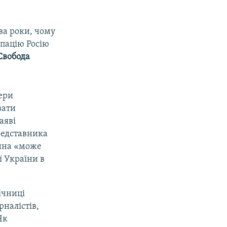
ва роки, чому
упацію Росію
Свобода
ери
вати
аяві
редставника
ійна «може
ї України в
ічниці
налістів,
Як