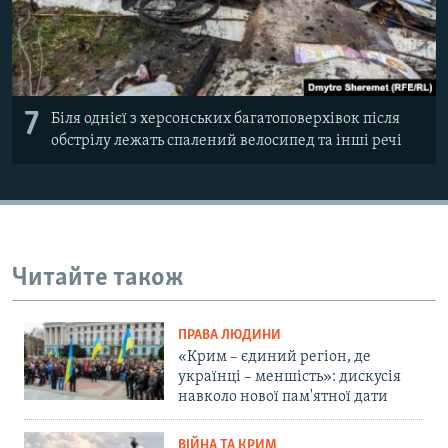
7
Біля однієї з херсонських багатоповерхівок після
обстрілу лежать спалений велосипед та інші речі
Читайте також
ПРАВА ЛЮДИНИ
«Крим – єдиний регіон, де
українці – меншість»: дискусія
навколо нової пам'ятної дати
ВІЙНА ТА КРИМ