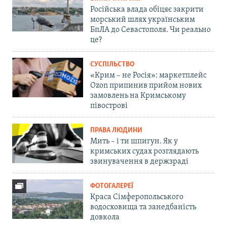
Російська влада обіцяє закрити
морський шлях українським
БпЛА до Севастополя. Чи реально
це?
СУСПІЛЬСТВО
«Крим – не Росія»: маркетплейс
Ozon припинив прийом нових
замовлень на Кримському
півострові
ПРАВА ЛЮДИНИ
Мить – і ти шпигун. Як у
кримських судах розглядають
звинувачення в держзраді
ФОТОГАЛЕРЕЇ
Краса Сімферопольського
водосховища та занедбаність
довкола