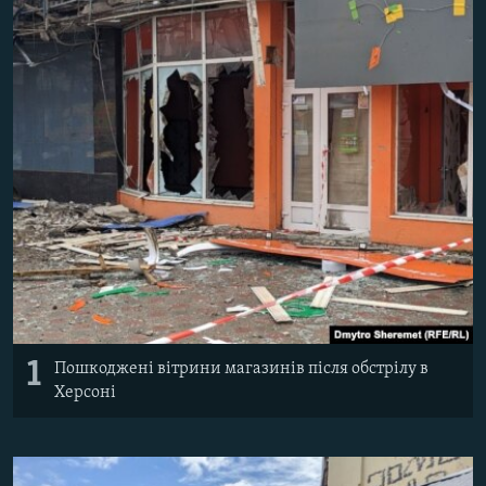
ВІДЕОУРОКИ «ELIFBE»
Русский
СВІДЧЕННЯ ОКУПАЦІЇ
Qırımtatar
УКРАЇНСЬКА ПРОБЛЕМА КРИМУ
ДОЛУЧАЙСЯ!
ІНФОГРАФІКА
Усі сайти RFE/RL
1
Пошкоджені вітрини магазинів після обстрілу в
Херсоні