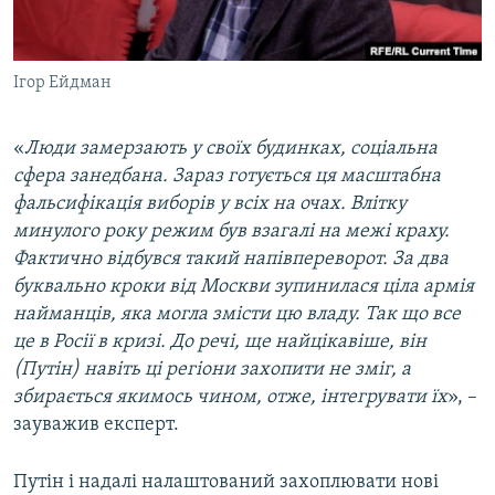
Ігор Ейдман
«
Люди замерзають у своїх будинках, соціальна
сфера занедбана. Зараз готується ця масштабна
фальсифікація виборів у всіх на очах. Влітку
минулого року режим був взагалі на межі краху.
Фактично відбувся такий напівпереворот. За два
буквально кроки від Москви зупинилася ціла армія
найманців, яка могла змісти цю владу. Так що все
це в Росії в кризі. До речі, ще найцікавіше, він
(Путін) навіть ці регіони захопити не зміг, а
збирається якимось чином, отже, інтегрувати їх
», –
зауважив експерт.
Путін і надалі налаштований захоплювати нові