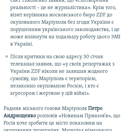
Олег Ніколенко заявив, що «спотворення
реальності – це не журналістика». Крім того,
візит керівника московського бюро ZDF до
окупованого Маріуполя без згоди України є
порушенням українського законодавства, і це
може вплинути на подальшу роботу цього ЗМІ
в Україні.
Після критики на свою адресу 30 січня
телеканал заявив, що «у своїх репортажах з
України ZDF ніколи не залишав жодного
сумніву, що Маріуполь є територією,
незаконно окупованою Росією, і хто є
агресором і жертвою у цій війні».
Радник міського голови Маріуполя
Петро
Андрющенко
розповів «Новинам Приазов’я», що
Росія хоче зробити це місто показовим на
окупованих територіях. Матеріал німецького