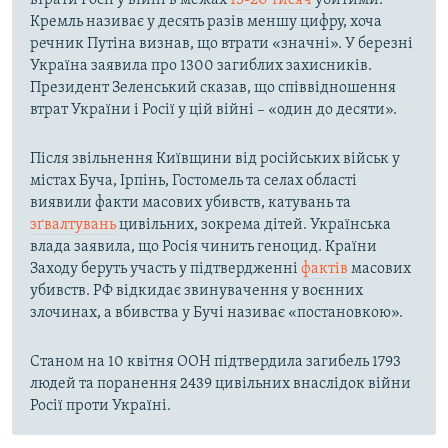
втрати Росії у війні в межах
15-20 тисяч
убитими.
Кремль називає у десять разів меншу цифру, хоча
речник Путіна визнав, що втрати «значні». У березні
Україна заявила про 1300 загиблих захисників.
Президент Зеленський сказав, що співвідношення
втрат України і Росії у цій війні – «один до десяти».
Після звільнення Київщини від російських військ у
містах Буча, Ірпінь, Гостомель та селах області
виявили факти масових убивств, катувань та
зґвалтувань
цивільних, зокрема дітей. Українська
влада заявила, що Росія чинить геноцид. Країни
Заходу беруть участь у підтвердженні
фактів
масових
убивств. РФ відкидає звинувачення у воєнних
злочинах, а вбивства у Бучі називає «постановкою».
Станом на 10 квітня ООН підтвердила загибель 1793
людей та поранення 2439 цивільних внаслідок війни
Росії проти Україні.