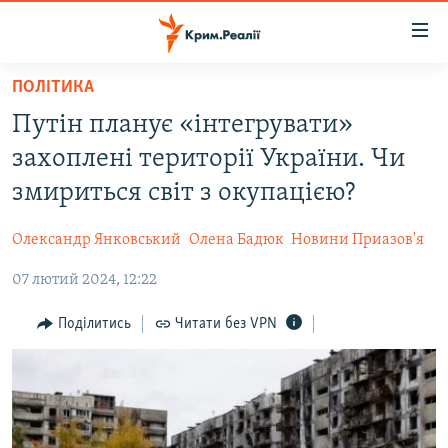
Доступність
посилання
Перейти
ПОЛІТИКА
до
НОВИНИ
Путін планує «інтегрувати»
основного
ВОДА.КРИМ
матеріалу
захоплені території України. Чи
ВІДЕО ТА ФОТО
Перейти
змириться світ з окупацією?
до
ПОЛІТИКА
основної
Олександр Янковський
Олена Бадюк
Новини Приазов'я
БЛОГИ
навігації
Перейти
07 лютий 2024, 12:22
ПОГЛЯД
до
ІНТЕРВ'Ю
Поділитись
Читати без VPN
пошуку
ВСЕ ЗА ДЕНЬ
СПЕЦПРОЕКТИ
ЯК ОБІЙТИ БЛОКУВАННЯ
ДЕПОРТАЦІЯ