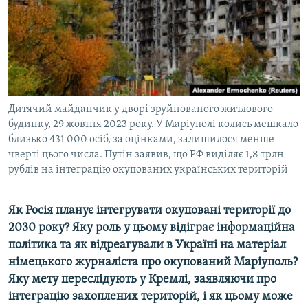
ВІДЕОУРОКИ «ELIFBE»
Русский
СВІДЧЕННЯ ОКУПАЦІЇ
Qırımtatar
УКРАЇНСЬКА ПРОБЛЕМА КРИМУ
ДОЛУЧАЙСЯ!
ІНФОГРАФІКА
Дитячий майданчик у дворі зруйнованого житлового
будинку, 29 жовтня 2023 року. У Маріуполі колись мешкало
близько 431 000 осіб, за оцінками, залишилося менше
Усі сайти RFE/RL
чверті цього числа. Путін заявив, що РФ виділяє 1,8 трлн
рублів на інтеграцію окупованих українських територій
Як Росія планує інтегрувати окуповані території до
2030 року? Яку роль у цьому відіграє інформаційна
політика та як відреагували в Україні на матеріал
німецького журналіста про окупований Маріуполь?
Яку мету переслідують у Кремлі, заявляючи про
інтеграцію захоплених територій, і як цьому може