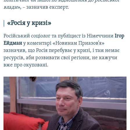
політичної чи іншої по відношення до російської
влади
», – зазначив експерт.
«Росія у кризі»
Російський соціолог та публіцист із Німеччини
Ігор
Ейдман
у коментарі «Новинам Приазов’я»
зазначив, що Росія перебуває у кризі, і там немає
ресурсів, аби розвивати свої регіони, не кажучи
вже про окуповані.