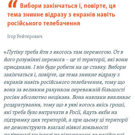
Вибори закінчаться і, повірте, ця
тема зникне відразу з екранів навіть
російського телебачення
Ігор Рейтерович
«
Путіну треба йти з якогось там перемогою. От в
його розумінні перемога – це ті території, які вони
приєднали. І він буде робити на це ставку. Вибори
закінчаться і, повірте, ця тема зникне відразу з
екранів навіть російського телебачення, тому що
вона за великим рахунком переважній більшості
росіян абсолютно нецікава. Вона навпаки викликає
роздратування, тому що в уяві когось якісь гроші,
які треба було витрачати в Росії, йдуть якби на
підтримку цих територій, а при цьому ці території
не демонструють взагалі ніякої лояльності