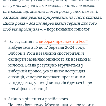
це сумно, але, як я вже сказав, єдине, що вселяє
оптимізм, що жодних шести років у них немає. І,
загалом, цей режим приречений, час його спливає.
Шість років – зовсім нереальний термін для того,
щоб він проіснував
», – переконаний соціолог.
Голосування на
виборах президента Росії
відбудеться з 15 по 17 березня 2024 року.
Вибори в Росії незалежні спостерігачі й
експерти зазвичай оцінюють як невільні й
нечесні. Влада регулярно втручається у
виборчий процес, ускладнює доступ для
опозиції, створює переваги провладним
кандидатам, у низці випадків йдеться і про
прямі фальсифікації.
Згідно з рішенням російського
Центрвиборчкому, Москва планує проводити