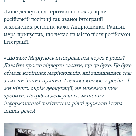
Лише деокупація територій покладе край
російській політиці так званої інтеграції
захоплених регіонів, каже Андрющенко. Радник
мера припустив, що чекає на місто після російської
інтеграції.
«
Що таке Маріуполь інтегрований через 6 років?
Давайте просто відверто казати, що це буде. Це буде
обмаль корінних маріупольців, які залишились там
з тих чи інших причин. І велика кількість росіян. І
ми нічого, окрім деокупації, не можемо з цим
зробити. Потрібна деокупація, змінення
інформаційної політики на рівні держави і купа
інших речей.