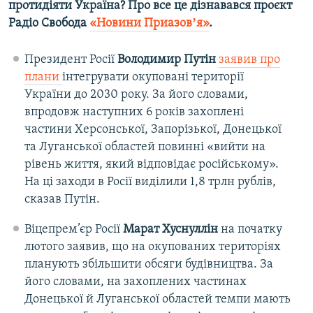
протидіяти Україна? Про все це дізнавався проєкт
Радіо Свобода
«Новини Приазовʼя»
.
Президент Росії
Володимир Путін
заявив про
плани
інтегрувати окуповані території
України до 2030 року. За його словами,
впродовж наступних 6 років захоплені
частини Херсонської, Запорізької, Донецької
та Луганської областей повинні «вийти на
рівень життя, який відповідає російському».
На ці заходи в Росії виділили 1,8 трлн рублів,
сказав Путін.
Віцепрем’єр Росії
Марат Хуснуллін
на початку
лютого заявив, що на окупованих територіях
планують збільшити обсяги будівництва. За
його словами, на захоплених частинах
Донецької й Луганської областей темпи мають