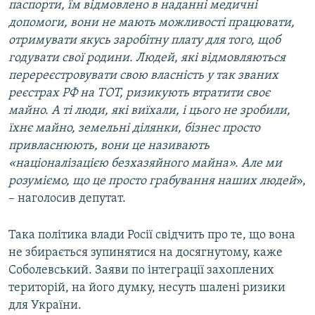
паспорти, їм відмовлено в наданні медичні
допомоги, вони не мають можливості працювати,
отримувати якусь заробітну плату для того, щоб
годувати свої родини. Людей, які відмовляються
перереєстровувати свою власність у так званих
реєстрах РФ на ТОТ, ризикують втратити своє
майно. А ті люди, які виїхали, і цього не зробили,
їхнє майно, земельні ділянки, бізнес просто
привласнюють, вони це називають
«націоналізацією безхазяйного майна». Але ми
розуміємо, що це просто грабування наших людей
»,
– наголосив депутат.
Така політика влади Росії свідчить про те, що вона
не збирається зупинятися на досягнутому, каже
Соболевський. Заяви по інтеграції захоплених
територій, на його думку, несуть шалені ризики
для України.