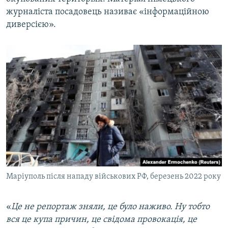
журналіста посадовець називає «інформаційною
диверсією».
Маріуполь після нападу військових РФ, березень 2022 року
«
Це не репортаж зняли, це було наживо. Ну тобто
вся це купа причин, це свідома провокація, це