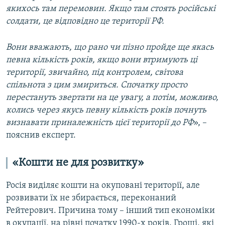
якихось там перемовин. Якщо там стоять російські
солдати, це відповідно це території РФ.
Вони вважають, що рано чи пізно пройде ще якась
певна кількість років, якщо вони втримують ці
території, звичайно, під контролем, світова
спільнота з цим змириться. Спочатку просто
перестануть звертати на це увагу, а потім, можливо,
колись через якусь певну кількість років почнуть
визнавати приналежність цієї території до РФ
», –
пояснив експерт.
«Кошти не для розвитку»
Росія виділяє кошти на окуповані території, але
розвивати їх не збирається, переконаний
Рейтерович. Причина тому – інший тип економіки
в окупації, на рівні початку 1990-х років. Гроші, які