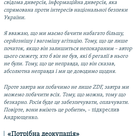
свідома диверсія, інформаційна диверсія, яка
спрямована проти інтересів національної безпеки
України.
Я вважаю, що ми маємо бачити набагато більшу,
серйознішу і вагомішу агітацію. Тому, що це лише
початок, якщо він залишиться непокараним – автор
цього сюжету, хто б він не був, які б регалії в нього
не були. Тому, що це неправда, що він сказав,
абсолютна неправда і ми це доводимо щодня.
Проте завтра ми побачимо не лише ZDF, завтра ми
можемо побачити всіх. Тому, що можна, тому що
безкарно. Росія буде це забезпечувати, оплачувати
.
Повірте, вони вміють це робити
», – підкреслив
Андрющенко.
«Потрібна деокупація»