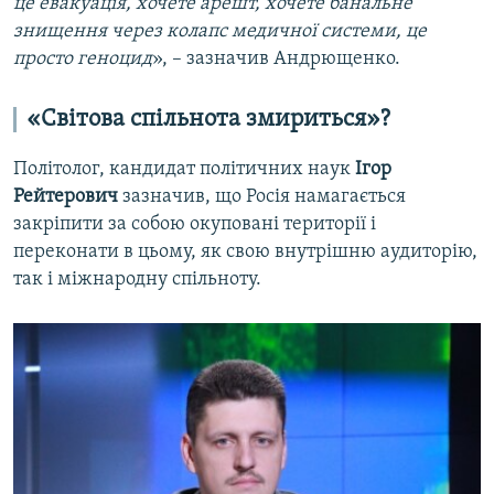
це евакуація, хочете арешт, хочете банальне
знищення через колапс медичної системи, це
просто геноцид
», – зазначив Андрющенко.
«Світова спільнота змириться»?
Політолог, кандидат політичних наук
Ігор
Рейтерович
зазначив, що Росія намагається
закріпити за собою окуповані території і
переконати в цьому, як свою внутрішню аудиторію,
так і міжнародну спільноту.