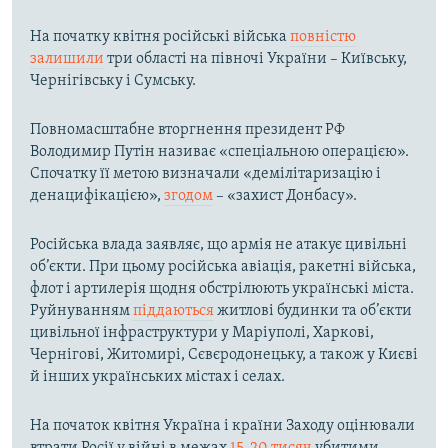
На початку квітня російські війська
повністю
залишили
три області на півночі України – Київську,
Чернігівську і Сумську.
Повномасштабне вторгнення президент РФ
Володимир Путін називає «спеціальною операцією».
Спочатку її метою визначали «демілітаризацію і
денацифікацією»,
згодом
– «захист Донбасу».
Російська влада заявляє, що армія не атакує цивільні
об’єкти. При цьому російська авіація, ракетні війська,
флот і артилерія щодня обстрілюють українські міста.
Руйнуванням
піддаються
житлові будинки та об’єкти
цивільної інфраструктури у Маріуполі, Харкові,
Чернігові, Житомирі, Сєвєродонецьку, а також у Києві
й інших українських містах і селах.
На початок квітня Україна і країни Заходу оцінювали