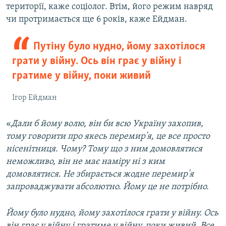
території, каже соціолог. Втім, його режим навряд
чи протримається ще 6 років, каже Ейдман.
Путіну було нудно, йому захотілося
грати у війну. Ось він грає у війну і
гратиме у війну, поки живий
Ігор Ейдман
«
Дали б йому волю, він би всю Україну захопив,
тому говорити про якесь перемир'я, це все просто
нісенітниця. Чому? Тому що з ним домовлятися
неможливо, він не має наміру ні з ким
домовлятися. Не збирається жодне перемир'я
запроваджувати абсолютно. Йому це не потрібно.
Йому було нудно, йому захотілося грати у війну. Ось
він грає у війну і гратиме у війну, поки живий. Все