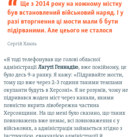
Ще з 2014 року на кожному містку
був встановлений військовий наряд. І у
разі вторгнення ці мости мали б бути
підірваними. Але цеього не сталося
Сергій Хлань
«Я тоді телефонував ще голові обласної
адміністрації
Лагуті Геннадію
, вже покійному, це
було десь 9-а ранку. Я кажу: «Підривайте мости,
тому що вже через 2-3 години такими темпами
окупанти будуть в Херсоні». Я не розумів, чому не
підривався жоден міст через канали, якими
повністю вкрита лівобережна частина
Херсонщини. На що мені було сказано, що таких
повноважень вже немає, всі повноваження є у
військових, а адміністрація займається згідно з
інструкцією, евакуацією адміністрації й