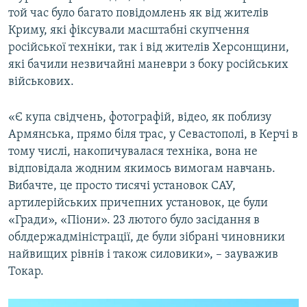
той час було багато повідомлень як від жителів
Криму, які фіксували масштабні скупчення
російської техніки, так і від жителів Херсонщини,
які бачили незвичайні маневри з боку російських
військових.
«Є купа свідчень, фотографій, відео, як поблизу
Армянська, прямо біля трас, у Севастополі, в Керчі в
тому числі, накопичувалася техніка, вона не
відповідала жодним якимось вимогам навчань.
Вибачте, це просто тисячі установок САУ,
артилерійських причепних установок, це були
«Гради», «Піони». 23 лютого було засідання в
облдержадміністрації, де були зібрані чиновники
найвищих рівнів і також силовики», – зауважив
Токар.