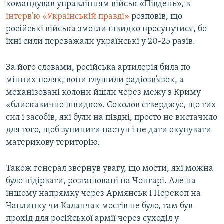
командував управлінням військ «Південь», в
інтерв'ю «Українській правді»
розповів, що
російські війська змогли швидко просунутися, бо
їхні сили переважали українські у 20-25 разів.
За його словами, російська артилерія била по
мінних полях, вони глушили радіозв’язок, а
механізовані колони йшли через межу з Криму
«блискавично швидко». Соколов стверджує, що тих
сил і засобів, які були на півдні, просто не вистачило
для того, щоб зупинити наступ і не дати окупувати
материкову територію.
Також генерал звернув увагу, що мости, які можна
було підірвати, розташовані на Чонгарі. Але на
іншому напрямку через Армянськ і Перекоп на
Чаплинку чи Каланчак мостів не було, там був
прохід для російської армії через суходіл у