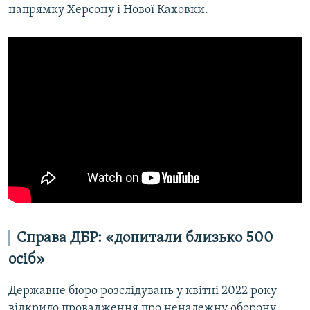
напрямку Херсону і Нової Каховки.
Справа ДБР: «допитали близько 500
осіб»
Державне бюро розслідувань у квітні 2022 року
відкрило провадження про неналежну оборону