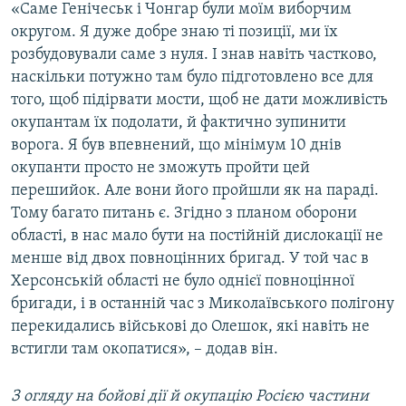
«Саме Генічеськ і Чонгар були моїм виборчим
округом. Я дуже добре знаю ті позиції, ми їх
розбудовували саме з нуля. І знав навіть частково,
наскільки потужно там було підготовлено все для
того, щоб підірвати мости, щоб не дати можливість
окупантам їх подолати, й фактично зупинити
ворога. Я був впевнений, що мінімум 10 днів
окупанти просто не зможуть пройти цей
перешийок. Але вони його пройшли як на параді.
Тому багато питань є. Згідно з планом оборони
області, в нас мало бути на постійній дислокації не
менше від двох повноцінних бригад. У той час в
Херсонській області не було однієї повноцінної
бригади, і в останній час з Миколаївського полігону
перекидались військові до Олешок, які навіть не
встигли там окопатися», – додав він.
З огляду на бойові дії й окупацію Росією частини