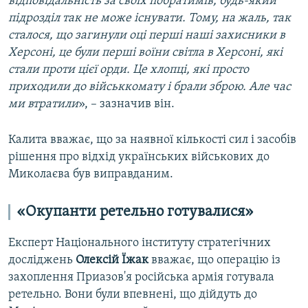
відповідальність за своїх побратимів, будь-який
підрозділ так не може існувати. Тому, на жаль, так
сталося, що загинули оці перші наші захисники в
Херсоні, це були перші воїни світла в Херсоні, які
стали проти цієї орди. Це хлопці, які просто
приходили до військкомату і брали зброю. Але час
ми втратили
», – зазначив він.
Калита вважає, що за наявної кількості сил і засобів
рішення про відхід українських військових до
Миколаєва був виправданим.
«Окупанти ретельно готувалися»
Експерт Національного інституту стратегічних
досліджень
Олексій Їжак
вважає, що операцію із
захоплення Приазов'я російська армія готувала
ретельно. Вони були впевнені, що дійдуть до