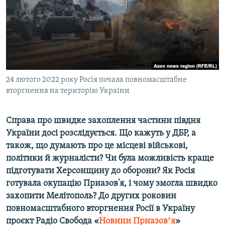
ВІДЕОУРОКИ «ELIFBE»
Русский
СВІДЧЕННЯ ОКУПАЦІЇ
Qırımtatar
УКРАЇНСЬКА ПРОБЛЕМА КРИМУ
ДОЛУЧАЙСЯ!
ІНФОГРАФІКА
24 лютого 2022 року Росія почала повномасштабне
вторгнення на територію України
Усі сайти RFE/RL
Справа про швидке захоплення частини півдня
України досі розслідується. Що кажуть у ДБР, а
також, що думають про це місцеві військові,
політики й журналісти? Чи була можливість краще
підготувати Херсонщину до оборони? Як Росія
готувала окупацію Приазов'я, і чому змогла швидко
захопити Мелітополь? До других роковин
повномасштабного вторгнення Росії в Україну
проєкт Радіо Свобода «
Новини Приазовʼя
»