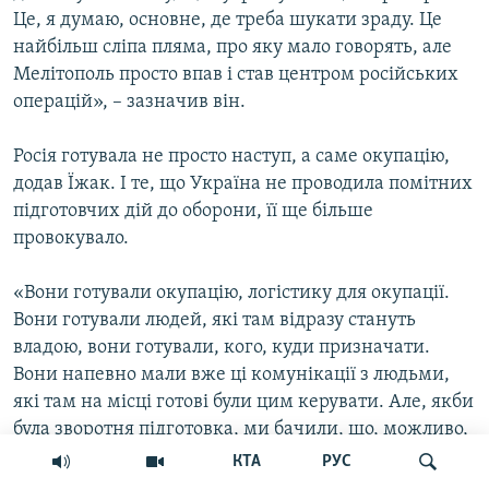
Це, я думаю, основне, де треба шукати зраду. Це
найбільш сліпа пляма, про яку мало говорять, але
Мелітополь просто впав і став центром російських
операцій», – зазначив він.
Росія готувала не просто наступ, а саме окупацію,
додав Їжак. І те, що Україна не проводила помітних
підготовчих дій до оборони, її ще більше
провокувало.
«Вони готували окупацію, логістику для окупації.
Вони готували людей, які там відразу стануть
владою, вони готували, кого, куди призначати.
Вони напевно мали вже ці комунікації з людьми,
які там на місці готові були цим керувати. Але, якби
була зворотня підготовка, ми бачили, що, можливо,
вони б зачепились за Мелітополь, там би сиділи,
КТА
РУС
але до Маріуполя можливо б не дійшли, якби не