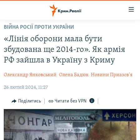
Доступність
посилання
Перейти
ВІЙНА РОСІЇ ПРОТИ УКРАЇНИ
до
НОВИНИ
«Лінія оборони мала бути
основного
ВОДА.КРИМ
матеріалу
збудована ще 2014-го». Як армія
ВІДЕО ТА ФОТО
Перейти
РФ зайшла в Україну з Криму
до
ПОЛІТИКА
основної
Олександр Янковський
Олена Бадюк
Новини Приазов'я
БЛОГИ
навігації
Перейти
26 лютий 2024, 11:27
ПОГЛЯД
до
ІНТЕРВ'Ю
Поділитись
Читати без VPN
пошуку
ВСЕ ЗА ДЕНЬ
СПЕЦПРОЕКТИ
ЯК ОБІЙТИ БЛОКУВАННЯ
ДЕПОРТАЦІЯ