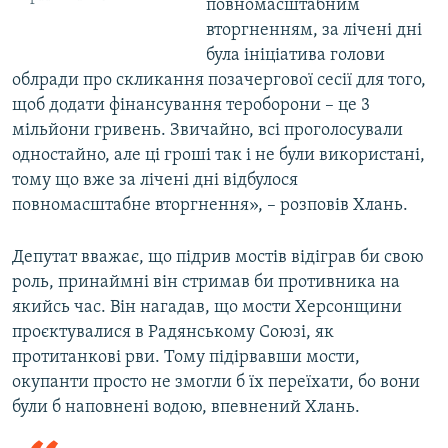
повномасштабним
вторгненням, за лічені дні
була ініціатива голови
облради про скликання позачергової сесії для того,
щоб додати фінансування тероборони – це 3
мільйони гривень. Звичайно, всі проголосували
одностайно, але ці гроші так і не були використані,
тому що вже за лічені дні відбулося
повномасштабне вторгнення», – розповів Хлань.
Депутат вважає, що підрив мостів відіграв би свою
роль, принаймні він стримав би противника на
якийсь час. Він нагадав, що мости Херсонщини
проєктувалися в Радянському Союзі, як
протитанкові рви. Тому підірвавши мости,
окупанти просто не змогли б їх переїхати, бо вони
були б наповнені водою, впевнений Хлань.