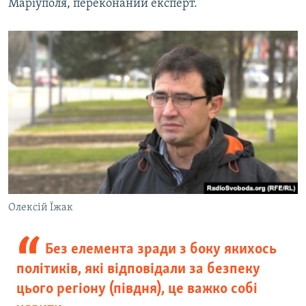
Маріуполя, переконаний експерт.
Олексій Їжак
Без елемента зради з боку якихось
політиків, які відповідали за безпеку
цього регіону (півдня), це важко собі