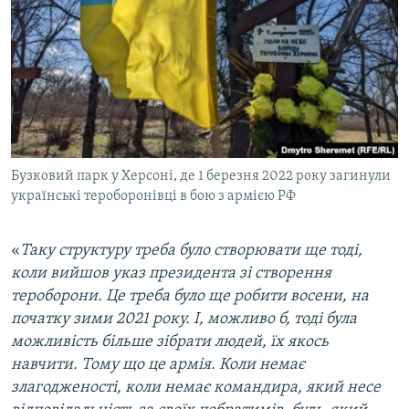
Бузковий парк у Херсоні, де 1 березня 2022 року загинули
українські тероборонівці в бою з армією РФ
«
Таку структуру треба було створювати ще тоді,
коли вийшов указ президента зі створення
тероборони. Це треба було ще робити восени, на
початку зими 2021 року. І, можливо б, тоді була
можливість більше зібрати людей, їх якось
навчити. Тому що це армія. Коли немає
злагодженості, коли немає командира, який несе