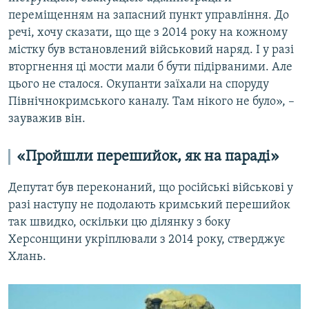
переміщенням на запасний пункт управління. До
речі, хочу сказати, що ще з 2014 року на кожному
містку був встановлений військовий наряд. І у разі
вторгнення ці мости мали б бути підірваними. Але
цього не сталося. Окупанти заїхали на споруду
Північнокримського каналу. Там нікого не було», –
зауважив він.
«Пройшли перешийок, як на параді»
Депутат був переконаний, що російські військові у
разі наступу не подолають кримський перешийок
так швидко, оскільки цю ділянку з боку
Херсонщини укріплювали з 2014 року, стверджує
Хлань.