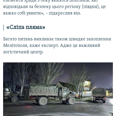
елемента зради з боку якихось політиків, які
відповідали за безпеку цього регіону (півдня), це
важко собі уявити», – підкреслив він.
«Сліпа пляма»
Багато питань викликає також швидке захоплення
Мелітополя, каже експерт. Адже це важливий
логістичний центр.