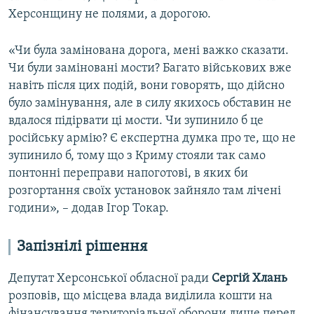
Херсонщину не полями, а дорогою.
«Чи була замінована дорога, мені важко сказати.
Чи були заміновані мости? Багато військових вже
навіть після цих подій, вони говорять, що дійсно
було замінування, але в силу якихось обставин не
вдалося підірвати ці мости. Чи зупинило б це
російську армію? Є експертна думка про те, що не
зупинило б, тому що з Криму стояли так само
понтонні переправи напоготові, в яких би
розгортання своїх установок зайняло там лічені
години», – додав Ігор Токар.
Запізнілі рішення
Депутат Херсонської обласної ради
Сергій Хлань
розповів, що місцева влада виділила кошти на
фінансування територіальної оборони лише перед