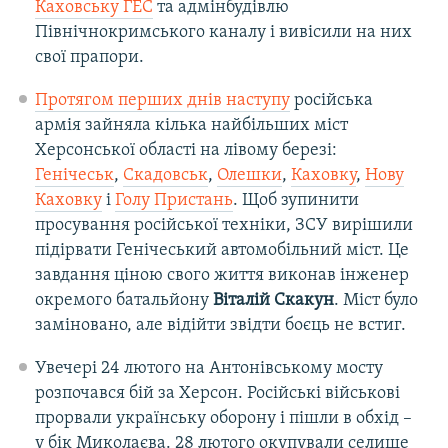
Каховську ГЕС
та адмінбудівлю
Північнокримського каналу і вивісили на них
свої прапори.
Протягом перших днів наступу
російська
армія зайняла кілька найбільших міст
Херсонської області на лівому березі:
Генічеськ
,
Скадовськ
,
Олешки
,
Каховку
,
Нову
Каховку
і
Голу Пристань
. Щоб зупинити
просування російської техніки, ЗСУ вирішили
підірвати Генічеський автомобільний міст. Це
завдання ціною свого життя виконав інженер
окремого батальйону
Віталій Скакун
. Міст було
заміновано, але відійти звідти боєць не встиг.
Увечері 24 лютого на Антонівському мосту
розпочався бій за Херсон. Російські військові
прорвали українську оборону і пішли в обхід –
у бік Миколаєва. 28 лютого окупували селище