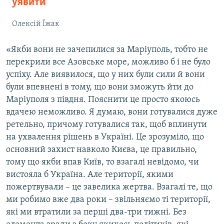
уявити
Олексій Їжак
«Якби вони не зачепилися за Маріуполь, тобто не
перекрили все Азовське море, можливо б і не було
успіху. Але виявилося, що у них були сили й вони
були впевнені в тому, що вони зможуть йти до
Маріуполя з півдня. Пояснити це просто якоюсь
вдачею неможливо. Я думаю, вони готувалися дуже
ретельно, причому готувалися так, щоб вплинути
на ухвалення рішень в Україні. Це зрозуміло, що
основний захист навколо Києва, це правильно,
тому що якби впав Київ, то взагалі невідомо, чи
вистояла б Україна. Але території, якими
пожертвували – це завелика жертва. Взагалі те, що
ми робимо вже два роки – звільняємо ті території,
які ми втратили за перші два-три тижні. Без