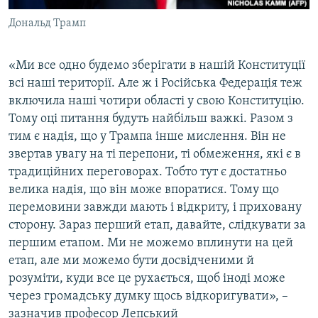
Дональд Трамп
«Ми все одно будемо зберігати в нашій Конституції
всі наші території. Але ж і Російська Федерація теж
включила наші чотири області у свою Конституцію.
Тому оці питання будуть найбільш важкі. Разом з
тим є надія, що у Трампа інше мислення. Він не
звертав увагу на ті перепони, ті обмеження, які є в
традиційних переговорах. Тобто тут є достатньо
велика надія, що він може впоратися. Тому що
перемовини завжди мають і відкриту, і приховану
сторону. Зараз перший етап, давайте, слідкувати за
першим етапом. Ми не можемо вплинути на цей
етап, але ми можемо бути досвідченими й
розуміти, куди все це рухається, щоб іноді може
через громадську думку щось відкоригувати», –
зазначив професор Лепський