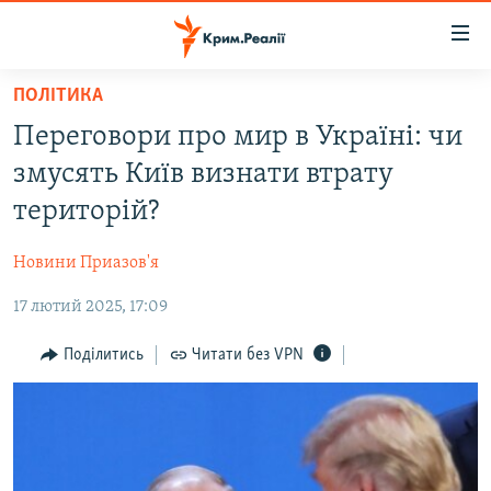
Доступність
посилання
Перейти
ПОЛІТИКА
до
НОВИНИ
Переговори про мир в Україні: чи
основного
ВОДА.КРИМ
матеріалу
змусять Київ визнати втрату
ВІДЕО ТА ФОТО
Перейти
територій?
до
ПОЛІТИКА
основної
Новини Приазов'я
БЛОГИ
навігації
Перейти
17 лютий 2025, 17:09
ПОГЛЯД
до
ІНТЕРВ'Ю
Поділитись
Читати без VPN
пошуку
ВСЕ ЗА ДЕНЬ
СПЕЦПРОЕКТИ
ЯК ОБІЙТИ БЛОКУВАННЯ
ДЕПОРТАЦІЯ