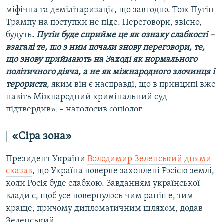
міфічна та демілітаризація, що завгодно. Тож Путін
Трампу на поступки не піде. Переговори, звісно,
будуть
. Путін буде сприйме це як ознаку слабкості –
взагалі те, що з ним почали знову переговори, те,
що знову приймають на Заході як нормального
політичного діяча, а не як міжнародного злочинця і
терориста
, яким він є насправді, що в принципі вже
навіть Міжнародний кримінальний суд
підтвердив», – наголосив соціолог.
«Сіра зона»
Президент України
Володимир Зеленський днями
сказав
, що Україна поверне захоплені Росією землі,
коли Росія буде слабкою. Завданням української
влади є, щоб усе повернулось чим раніше, тим
краще, причому дипломатичним шляхом, додав
Зеленський.