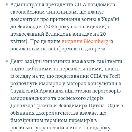
Адміністрація президента США повідомила
європейським чиновникам, що планує
домовитися про припинення вогню в Україні
до Великодня (2025 року і католицький, і
православний Великдень випадає на 20
квітня). Про це пише
видання Bloomberg
із
посиланням на поінформовані джерела.
Деякі західні чиновники вважають такі темпи
надто амбітними та нереалістичними, навіть
із огляду на те, що представники США та Росії
розпочнуть ймовірно у вівторок консультації в
Саудівській Аравії для підготовки переговорів
американського та російського лідерів
Дональда Трампа й Володимира Путіна. Одне з
обізнаних джерел агентства вважає, що
ймовірнішим терміном перемир’я в
російсько-українській війні є кінець року.