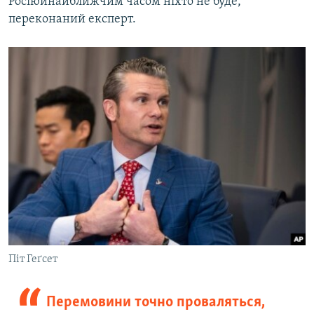
Росіюинайближчим часом ніхто не буде,
переконаний експерт.
Піт Геґсет
Перемовини точно проваляться,