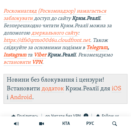
Роскомнагляд (Роскомнадзор) намагається
заблокувати
доступ до сайту
Крим.Реалії
.
Безперешкодно читати Крим.Реалії можна за
допомогою
дзеркального сайту
:
https://dfs0qrmo00d6u.cloudfront.net
. Також
слідкуйте за основними подіями в
Telegram
,
Instagram
та
Viber
Крим.Реалії
. Рекомендуємо
встановити
VPN
.
Новини без блокування і цензури!
Встановити
додаток
Крим.Реалії для
iOS
і
Android
.
Поділитись
Читати без VPN
Follow us
КТА
РУС