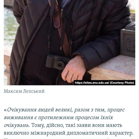
Максим Лепський
«
Очікування людей великі, разом з тим, процес
виживання є протилежним процесом їхніх
очікувань
. Тому, дійсно, такі заяви вони мають
виключно міжнародний дипломатичний характер.