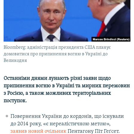
ВІДЕОУРОКИ «ELIFBE»
Русский
СВІДЧЕННЯ ОКУПАЦІЇ
Qırımtatar
УКРАЇНСЬКА ПРОБЛЕМА КРИМУ
ДОЛУЧАЙСЯ!
ІНФОГРАФІКА
Bloomberg: адміністрація президента США планує
домовитися про припинення вогню в Україні до
Великодня
Усі сайти RFE/RL
Останніми днями лунають різні заяви щодо
припинення вогню в Україні та мирних перемовин
з Росією, а також можливих територіальних
поступок.
Повернення України до кордонів, що існували
до 2014 року, «є нереалістичною метою»,
заявив новий очільник
Пентагону Піт Геґсет.