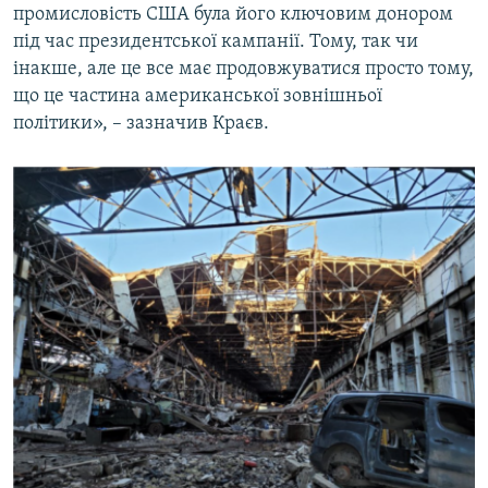
промисловість США була його ключовим донором
під час президентської кампанії. Тому, так чи
інакше, але це все має продовжуватися просто тому,
що це частина американської зовнішньої
політики», – зазначив Краєв.