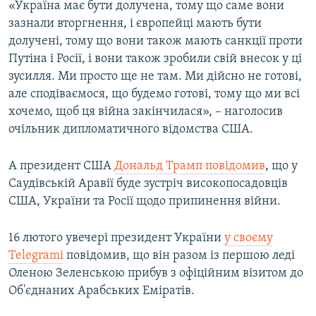
«Україна має бути долучена, тому що саме вони
зазнали вторгнення, і європейці мають бути
долучені, тому що вони також мають санкції проти
Путіна і Росії, і вони також зробили свій внесок у ці
зусилля. Ми просто ще не там. Ми дійсно не готові,
але сподіваємося, що будемо готові, тому що ми всі
хочемо, щоб ця війна закінчилася», – наголосив
очільник дипломатичного відомства США.
А президент США
Дональд Трамп повідомив
, що у
Саудівській Аравії буде зустріч високопосадовців
США, України та Росії щодо припинення війни.
16 лютого увечері президент України
у своєму
Telegrami
повідомив, що він разом із першою леді
Оленою Зеленською прибув з офіційним візитом до
Об'єднаних Арабських Еміратів.