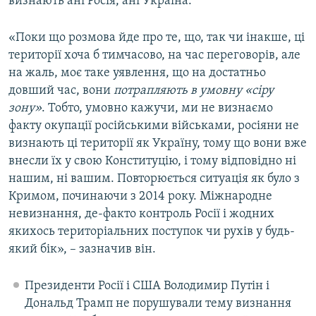
визнають ані Росія, ані Україна.
«Поки що розмова йде про те, що, так чи інакше, ці
території хоча б тимчасово, на час переговорів, але
на жаль, моє таке уявлення, що на достатньо
довший час, вони
потрапляють в умовну «сіру
зону»
. Тобто, умовно кажучи, ми не визнаємо
факту окупації російськими військами, росіяни не
визнають ці території як Україну, тому що вони вже
внесли їх у свою Конституцію, і тому відповідно ні
нашим, ні вашим. Повторюється ситуація як було з
Кримом, починаючи з 2014 року. Міжнародне
невизнання, де-факто контроль Росії і жодних
якихось територіальних поступок чи рухів у будь-
який бік», – зазначив він.
Президенти Росії і США Володимир Путін і
Дональд Трамп не порушували тему визнання