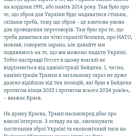
на кордони 1991, або навіть 2014 року. Там було про
те, що зброя для України буде надаватися стільки,
скільки треба, тому що зброя – це ключова умова
для проведення переговорів. Там було про те, що
треба дивитися на чіткі гарантії безпеки, про НАТО,
мовляв, говорити зарано, але давайте ми
подивимось на те, що ми можемо надати Україні.
Тобто насправді Геґсет в цьому взагалі не
відрізняється від адміністрації Байдена. І, чесно,
адміністрація Трампа в загальному зараз не дуже
далеко відійшла від тих позицій, які були в Байдена
протягом кінця 2023 і протягом всього 2024 років»,
– вважає Краєв.
На думку Краєва, Трамп насамперед дбає про
власні інтереси. З огляду на це, зменшувати
постачання зброї Україні та економічний тиск на