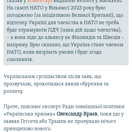
сказав у
коментарі
виданню Reuters у Мюнхені.
На саміті НАТО у Вільнюсі 2023 року було
погоджено (за ініціативою Великої Британії), що
відтепер Україні для членства в НАТО не треба
буде отримувати ПДЧ (план дій щодо членства),
– а вона піде до альянсу як Фінляндія та Швеція –
напряму. Було сказано, що Україна стане членом
НАТО, коли визріють умови і буде згода
союзників.
Українським суспільством після заяв, що
прозвучали, прокотилася хвиля обурення та
розпачу.
Проте, пояснює експерт Ради зовнішньої політики
«Українська призма»
Олександр Краєв
, поки що у
заявах Геґсета або Трампа не пролунало нічого
принципово нового.