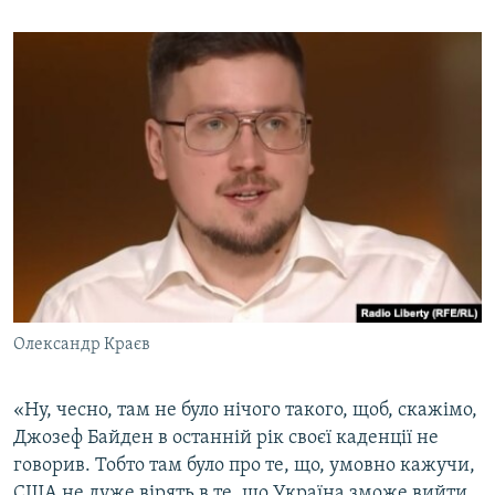
Олександр Краєв
«Ну, чесно, там не було нічого такого, щоб, скажімо,
Джозеф Байден в останній рік своєї каденції не
говорив. Тобто там було про те, що, умовно кажучи,
США не дуже вірять в те, що Україна зможе вийти