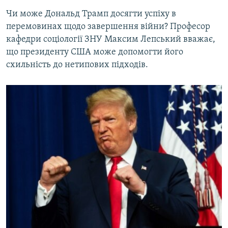
Чи може Дональд Трамп досягти успіху в
перемовинах щодо завершення війни? Професор
кафедри соціології ЗНУ Максим Лепський вважає,
що президенту США може допомогти його
схильність до нетипових підходів.