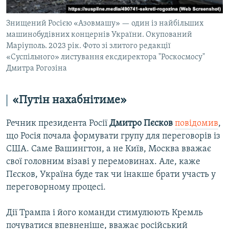
Знищений Росією «Азовмашу» — один із найбільших
машинобудівних концернів України. Окупований
Маріуполь. 2023 рік. Фото зі злитого редакції
«Суспільного» листування ексдиректора "Роскосмосу"
Дмитра Рогозіна
«Путін нахабнітиме»
Речник президента Росії
Дмитро Пєсков
повідомив
,
що Росія почала формувати групу для переговорів із
США. Саме Вашингтон, а не Київ, Москва вважає
свої головним візаві у перемовинах. Але, каже
Пєсков, Україна буде так чи інакше брати участь у
переговорному процесі.
Дії Трампа і його команди стимулюють Кремль
почуватися впевненіше, вважає російський