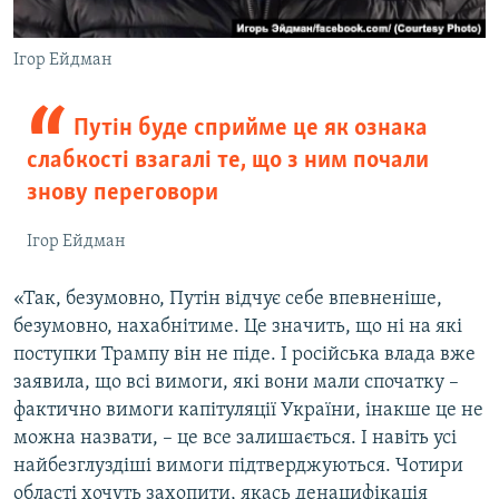
Ігор Ейдман
Путін буде сприйме це як ознака
слабкості взагалі те, що з ним почали
знову переговори
Ігор Ейдман
«Так, безумовно, Путін відчує себе впевненіше,
безумовно, нахабнітиме. Це значить, що ні на які
поступки Трампу він не піде. І російська влада вже
заявила, що всі вимоги, які вони мали спочатку –
фактично вимоги капітуляції України, інакше це не
можна назвати, – це все залишається. І навіть усі
найбезглуздіші вимоги підтверджуються. Чотири
області хочуть захопити, якась денацифікація