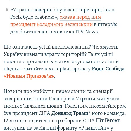
«Україна поверне окуповані території, коли
Росія буде слабкою»,
сказав перед цим
президент Володимир Зеленський
в інтерв’ю
для британського мовника ITV News.
Що означають усі ці висловлювання? Чи змусять
Україну визнати втрату територій? Та як усі ці
новини сприймають жителі окупованої частини
півдня – читайте в матеріалі проєкту
Радіо Свобода
«Новини Приазовʼя»
.
Новини про майбутні перемовини та сценарії
завершення війни Росії проти України минулого
тижня зʼявлялися щодня. Головним ньюзмейкером
був президент США
Дональд Трамп
і його команда.
12 лютого новий міністр оборони США
Піт Геґсет
виступив на засіданні формату «Рамштайн» у