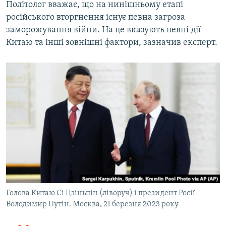
Політолог вважає, що на нинішньому етапі
російського вторгнення існує певна загроза
заморожування війни. На це вказують певні дії
Китаю та інші зовнішні фактори, зазначив експерт.
Голова Китаю Сі Цзіньпін (ліворуч) і президент Росії
Володимир Путін. Москва, 21 березня 2023 року