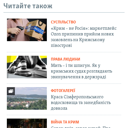
Читайте також
СУСПІЛЬСТВО
«Крим – не Росія»: маркетплейс
Ozon припинив прийом нових
замовлень на Кримському
півострові
ПРАВА ЛЮДИНИ
Мить – і ти шпигун. Як у
кримських судах розглядають
звинувачення в держзраді
ФОТОГАЛЕРЕЇ
Краса Сімферопольського
водосховища та занедбаність
довкола
ВІЙНА ТА КРИМ