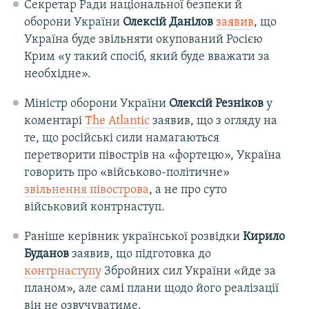
Секретар Ради національної безпеки й
оборони України
Олексій Данілов
заявив
, що
Україна буде звільняти окупований Росією
Крим «у такий спосіб, який буде вважати за
необхідне».
Міністр оборони України
Олексій Резніков
у
коментарі
The Atlantic
заявив, що з огляду на
те, що російські сили намагаються
перетворити півострів на «фортецю», Україна
говорить про «військово-політичне»
звільнення півострова
, а не про суто
військовий контрнаступ.
Раніше керівник української розвідки
Кирило
Буданов
заявив, що підготовка до
контрнаступу
Збройних сил України «йде за
планом», але самі плани щодо його реалізації
він не озвучуватиме.