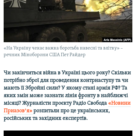
ВІДЕОУРОКИ «ELIFBE»
Русский
СВІДЧЕННЯ ОКУПАЦІЇ
Qırımtatar
УКРАЇНСЬКА ПРОБЛЕМА КРИМУ
ДОЛУЧАЙСЯ!
ІНФОГРАФІКА
«На Україну чекає важка боротьба навесні та влітку» –
речник Міноборони США Пет Райдер
Усі сайти RFE/RL
Чи закінчиться війна в Україні цього року? Скільки
потрібно зброї для проведення контрнаступу та чи
мають її Збройні сили? У якому стані армія РФ? Та
яких змін може зазнати лінія фронту в найближчі
місяці? Журналісти проєкту Радіо Свобода
«Новини
Приазовʼя»
розпитали про це українських,
російських та західних експертів.