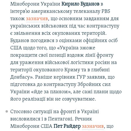
Міноборони України
Кирило Буданов
в
інтерв’ю американському телеканалу PBS
також
зазначив
, що основним завданням для
українських військових під час контрнаступу
є звільнення всіх окупованих територій.
Буданов погодився з оцінками офіційних осіб
США щодо того, що «Україна зможе
покращити свої позиції вздовж лінії фронту
для ураження військової логістики росіян на
території окупованого Криму та в глибині
Донбасу». Раніше керівник ГУР заявляв, що
підготовка до контрнаступу Збройних сил
України «йде за планом», але самі плани щодо
його реалізації він не озвучуватиме.
Стосовно ситуації на фронті в Україні
висловилися і в Пентагоні. Речник
Міноборони США
Пет Райдер
зазначив
, що