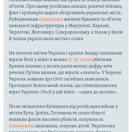
Російська влада заявляє, що армія не атакує цивільні
об’єкти. При цьому російська авіація, ракетні війська,
флот і артилерія щодня обстрілюють українські міста.
Руйнуванням
піддаються
житлові будинки та об’єкти
цивільної інфраструктури у Маріуполі, Харкові,
Чернігові, Житомирі, Сєвєродонецьку, а також у Києві
й інших українських містах і селах.
На початок квітня Україна і країни Заходу оцінювали
втрати Росії у війні в межах
15-20 тисяч
убитими.
Кремль називає у десять разів меншу цифру, хоча
речник Путіна визнав, що втрати «значні». У березні
Україна заявила про 1300 загиблих захисників.
Президент Зеленський сказав, що співвідношення
втрат України і Росії у цій війні – «один до десяти».
Після звільнення Київщини від російських військ у
містах Буча, Ірпінь, Гостомель та селах області
виявили факти масових убивств, катувань та
зґвалтувань
цивільних, зокрема дітей. Українська