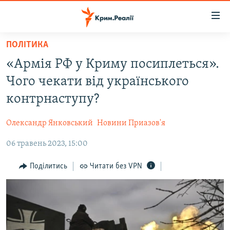
Доступність
посилання
Перейти
ПОЛІТИКА
до
НОВИНИ
«Армія РФ у Криму посиплеться».
основного
ВОДА.КРИМ
матеріалу
Чого чекати від українського
ВІДЕО ТА ФОТО
Перейти
контрнаступу?
до
ПОЛІТИКА
основної
Олександр Янковський
Новини Приазов'я
БЛОГИ
навігації
Перейти
06 травень 2023, 15:00
ПОГЛЯД
до
ІНТЕРВ'Ю
Поділитись
Читати без VPN
пошуку
ВСЕ ЗА ДЕНЬ
СПЕЦПРОЕКТИ
ЯК ОБІЙТИ БЛОКУВАННЯ
ДЕПОРТАЦІЯ