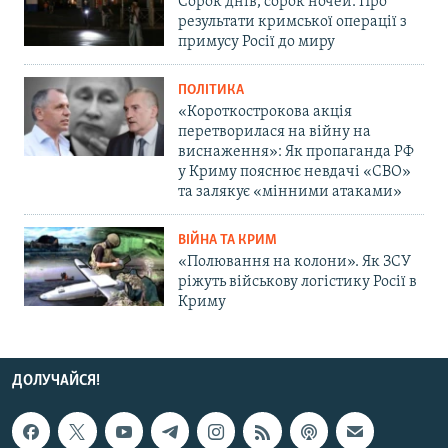
Сорок днів, сорок ночей. Про
результати кримської операції з
примусу Росії до миру
ПОЛІТИКА
«Короткострокова акція
перетворилася на війну на
виснаження»: Як пропаганда РФ
у Криму пояснює невдачі «СВО»
та залякує «мінними атаками»
ВІЙНА ТА КРИМ
«Полювання на колони». Як ЗСУ
ріжуть військову логістику Росії в
Криму
ДОЛУЧАЙСЯ!