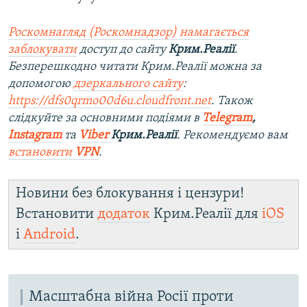
Роскомнагляд (Роскомнадзор) намагається
заблокувати
доступ до сайту
Крим.Реалії
.
Безперешкодно читати Крим.Реалії можна за
допомогою
дзеркального сайту
:
https://dfs0qrmo00d6u.cloudfront.net
. Також
слідкуйте за основними подіями в
Telegram
,
Instagram
та
Viber
Крим.Реалії
. Рекомендуємо вам
встановити
VPN
.
Новини без блокування і цензури!
Встановити
додаток
Крим.Реалії для
iOS
і
Android
.
Масштабна війна Росії проти