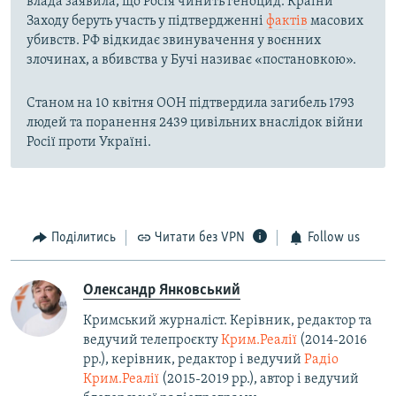
влада заявила, що Росія чинить геноцид. Країни
Заходу беруть участь у підтвердженні
фактів
масових
убивств. РФ відкидає звинувачення у воєнних
злочинах, а вбивства у Бучі називає «постановкою».
Станом на 10 квітня ООН підтвердила загибель 1793
людей та поранення 2439 цивільних внаслідок війни
Росії проти Україні.
Поділитись
Читати без VPN
Follow us
Олександр Янковський
Кримський журналіст. Керівник, редактор та
ведучий телепроєкту
Крим.Реалії
(2014-2016
рр.), керівник, редактор і ведучий
Радіо
Крим.Реалії
(2015-2019 рр.), автор і ведучий