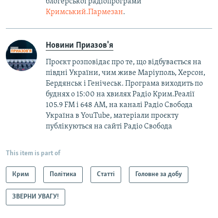
блогерської радіопрограми
Кримський.Пармезан
.​
Новини Приазов'я
Проєкт розповідає про те, що відбувається на
півдні України, чим живе Маріуполь, Херсон,
Бердянськ і Генічеськ. Програма виходить по
буднях о 15:00 на хвилях Радіо Крим.Реалії
105.9 FM і 648 АМ, на каналі Радіо Свобода
Україна в YouTube, матеріали проєкту
публікуються на сайті Радіо Свобода
This item is part of
Крим
Політика
Статті
Головне за добу
ЗВЕРНИ УВАГУ!