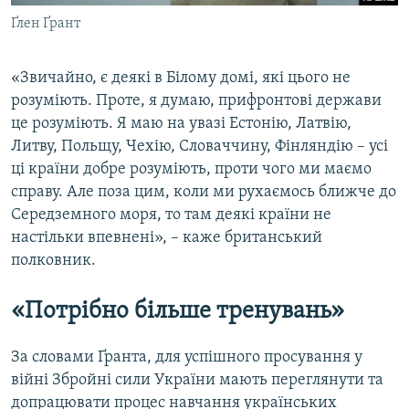
Ґлен Ґрант
«Звичайно, є деякі в Білому домі, які цього не
розуміють. Проте, я думаю, прифронтові держави
це розуміють. Я маю на увазі Естонію, Латвію,
Литву, Польщу, Чехію, Словаччину, Фінляндію – усі
ці країни добре розуміють, проти чого ми маємо
справу. Але поза цим, коли ми рухаємось ближче до
Середземного моря, то там деякі країни не
настільки впевнені», – каже британський
полковник.
«Потрібно більше тренувань»
За словами Ґранта, для успішного просування у
війні Збройні сили України мають переглянути та
допрацювати процес навчання українських