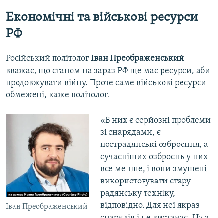
Економічні та військові ресурси
РФ
Російський політолог
Іван Преображенський
вважає, що станом на зараз РФ ще має ресурси, аби
продовжувати війну. Проте саме військові ресурси
обмежені, каже політолог.
«В них є серйозні проблеми
зі снарядами, є
пострадянські озброєння, а
сучасніших озброєнь у них
все менше, і вони змушені
використовувати стару
радянську техніку,
відповідно. Для неї якраз
Іван Преображенський
снарядів і не вистачає. Ну а