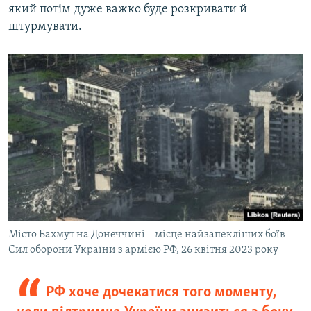
який потім дуже важко буде розкривати й
штурмувати.
Місто Бахмут на Донеччині – місце найзапекліших боїв
Сил оборони України з армією РФ, 26 квітня 2023 року
РФ хоче дочекатися того моменту,