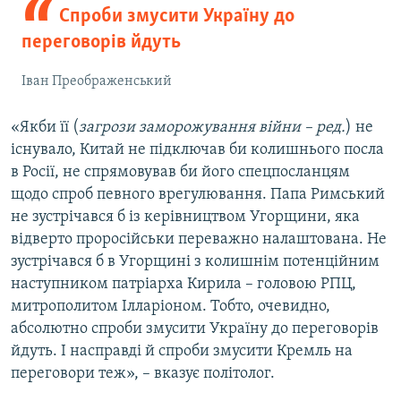
Спроби змусити Україну до
переговорів йдуть
Іван Преображенський
«Якби її (
загрози заморожування війни – ред.
) не
існувало, Китай не підключав би колишнього посла
в Росії, не спрямовував би його спецпосланцям
щодо спроб певного врегулювання. Папа Римський
не зустрічався б із керівництвом Угорщини, яка
відверто проросійськи переважно налаштована. Не
зустрічався б в Угорщині з колишнім потенційним
наступником патріарха Кирила – головою РПЦ,
митрополитом Ілларіоном. Тобто, очевидно,
абсолютно спроби змусити Україну до переговорів
йдуть. І насправді й спроби змусити Кремль на
переговори теж», – вказує політолог.