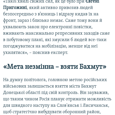
«Такої хвилі свіжих сил, як це було при
Євгені
Пригожині
, який активно привозив людей
безпосередньо з в’язниць і відразу кидав їх на
фронт, зараз і близько немає. Саме тому вони й
ухвалюють закон про електронні повістки,
вживають максимально репресивних заходів саме
в побутовому плані, які змусили б людей все-таки
погоджуватися на мобілізацію, менше від неї
ухилятися», – пояснив експерт.
«Мета незмінна – взяти Бахмут»
На думку політолога, головною метою російських
військових залишається взяття міста Бахмут
Донецької області під свій контроль. Він зауважив,
що таким чином Росія планує отримати можливість
для швидкого наступу на Слов'янськ і Лисичанськ,
щоб стратегічно вибудувати оборонний район,