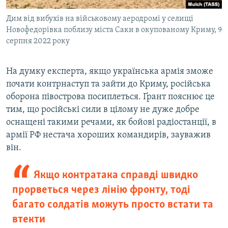
Дим від вибухів на військовому аеродромі у селищі
Новофедорівка поблизу міста Саки в окупованому Криму, 9
серпня 2022 року
На думку експерта, якщо українська армія зможе
почати контрнаступ та зайти до Криму, російська
оборона півострова посиплеться. Ґрант пояснює це
тим, що російські сили в цілому не дуже добре
оснащені такими речами, як бойові радіостанції, в
армії РФ нестача хороших командирів, зауважив
він.
Якщо контратака справді швидко
прорветься через лінію фронту, тоді
багато солдатів можуть просто встати та
втекти