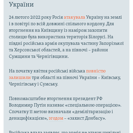
України
24 лютого 2022 року Росія
атакувала
Україну на землі
і в повітрі по всій довжині спільного кордону. Для
вторгнення на Київщину із наміром захопити
столицю була використана територія Білорусі. На
півдні російська армія окупувала частину Запорізької
та Херсонської областей, а на півночі – райони
Сумщини та Чернігівщини.
На початку квітня російські війська
повністю
залишили
три області на півночі України – Київську,
Чернігівську і Сумську.
Повномасштабне вторгнення президент РФ
Володимир Путін називає «спеціальною операцією».
Спочатку її метою визначали «демілітаризацію і
денацифікацією»,
згодом
– «захист Донбасу».