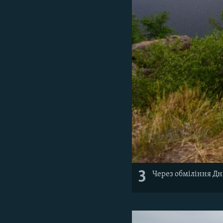
3
Через обміління Д