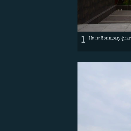
1
На найвищому флаг