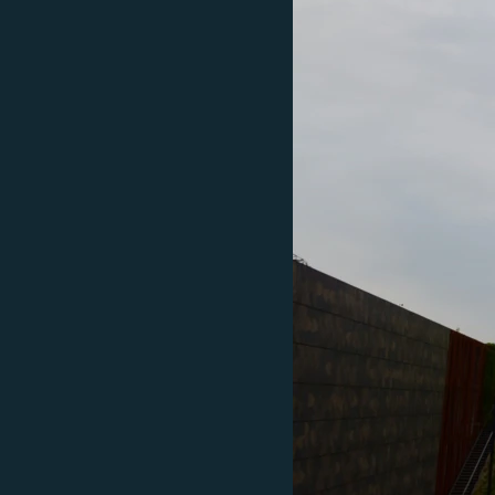
ВІДЕОУРОКИ «ELIFBE»
СВІДЧЕННЯ ОКУПАЦІЇ
УКРАЇНСЬКА ПРОБЛЕМА КРИМУ
ІНФОГРАФІКА