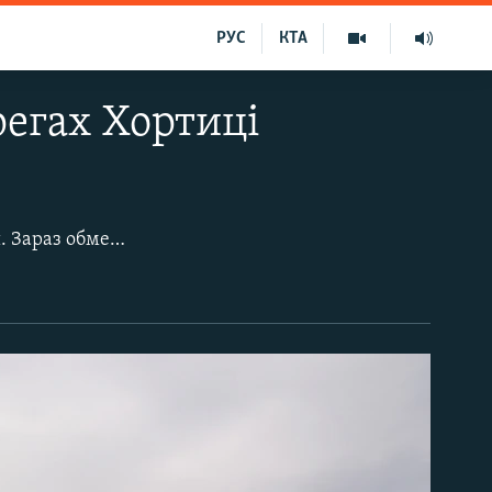
РУС
КТА
регах Хортиці
Минулого року на острові Хортиця в Запоріжжі діяла заборона на прогулянки. Зараз обмеження вже послабили й жителі активно прогулюються заповідником. Від музею історії козацтва до комплексу «Запорозька Січ» проклали нові доріжки та поставили лавки зі смітниками. Проте другий рік сам комплекс не працює. Зараз із оглядового майданчика – як біля самої Січі, так і Кургану Єдності відкривається панорамний вид на обмілілу річку Дніпро. Через пошкодження греблі Каховської ГЕС русло річки звузилося і з’явилися острови, які дуже полюбилися пташкам. Зараз на берегах острова можна знайти різні металеві предмети, коріння дерев, які там росли, дерев’яні опори та багато скла. Аби люди не порушували та не гуляли по заповідних островах, берег патрулюють рятувальники та поліцейські. За інформацією Запорізької міськради, з початку липня рятувальники з островів доставили на берег 77 осіб. Як виглядає оголена Хортиця, дивіться у фоторепортажі проєкту Радіо Свобода