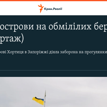
 острови на обмілілих бе
ортаж)