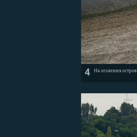
4
На оголених остров