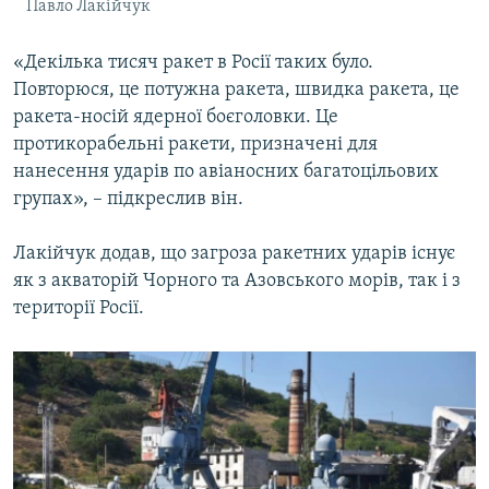
Павло Лакійчук
«Декілька тисяч ракет в Росії таких було.
Повторюся, це потужна ракета, швидка ракета, це
ракета-носій ядерної боєголовки. Це
протикорабельні ракети, призначені для
нанесення ударів по авіаносних багатоцільових
групах», – підкреслив він.
Лакійчук додав, що загроза ракетних ударів існує
як з акваторій Чорного та Азовського морів, так і з
території Росії.