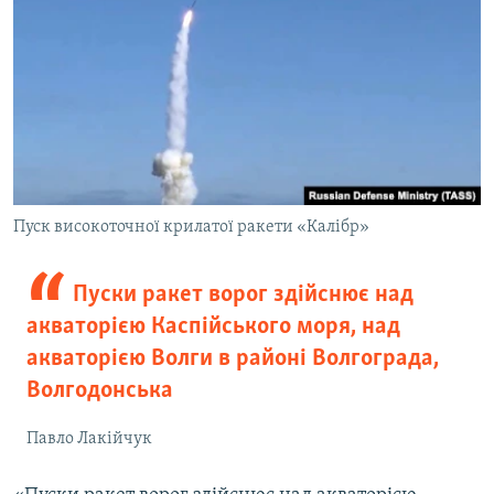
Пуск високоточної крилатої ракети «Калібр»
Пуски ракет ворог здійснює над
акваторією Каспійського моря, над
акваторією Волги в районі Волгограда,
Волгодонська
Павло Лакійчук