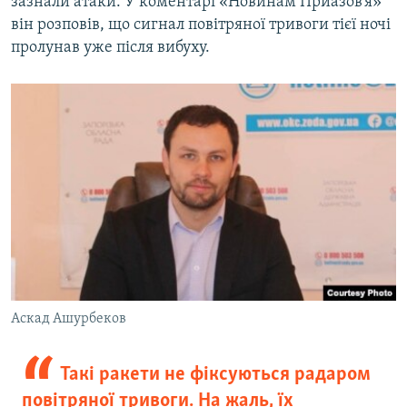
зазнали атаки. У коментарі «Новинам Приазов’я»
він розповів, що сигнал повітряної тривоги тієї ночі
пролунав уже після вибуху.
Аскад Ашурбеков
Такі ракети не фіксуються радаром
повітряної тривоги. На жаль, їх