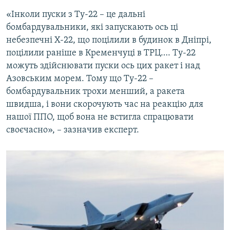
«Інколи пуски з Ту-22 – це дальні
бомбардувальники, які запускають ось ці
небезпечні Х-22, що поцілили в будинок в Дніпрі,
поцілили раніше в Кременчуці в ТРЦ…. Ту-22
можуть здійснювати пуски ось цих ракет і над
Азовським морем. Тому що Ту-22 –
бомбардувальник трохи менший, а ракета
швидша, і вони скорочують час на реакцію для
нашої ППО, щоб вона не встигла спрацювати
своєчасно», – зазначив експерт.