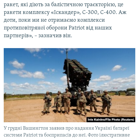
ракет, які діють за балістичною траєкторією, це
ракети комплексу «Іскандер», С-300, С-400. Аж
доти, поки ми не отримаємо комплекси
протиповітряної оборони Patriot від наших
партнерів», – зазначив він.
У грудні Вашингтон заявив про надання Україні батареї
системи Patriot та боєприпасів до неї. Фото ілюстративне