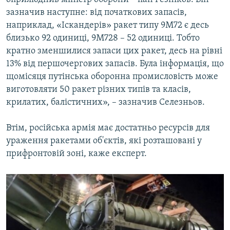
зазначив наступне: від початкових запасів,
наприклад, «Іскандерів» ракет типу 9М72 є десь
близько 92 одиниці, 9М728 – 52 одиниці. Тобто
кратно зменшилися запаси цих ракет, десь на рівні
13% від першочергових запасів. Була інформація, що
щомісяця путінська оборонна промисловість може
виготовляти 50 ракет різних типів та класів,
крилатих, балістичних», – зазначив Селезньов.
Втім, російська армія має достатньо ресурсів для
ураження ракетами об'єктів, які розташовані у
прифронтовій зоні, каже експерт.