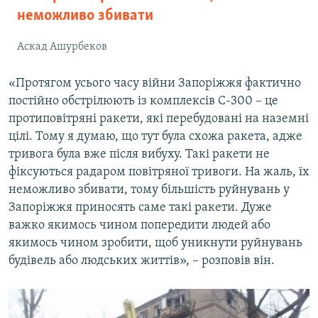
неможливо збивати
Аскад Ашурбеков
«Протягом усього часу війни Запоріжжя фактично
постійно обстрілюють із комплексів С-300 – це
протиповітряні ракети, які перебудовані на наземні
цілі. Тому я думаю, що тут була схожа ракета, адже
тривога була вже після вибуху. Такі ракети не
фіксуються радаром повітряної тривоги. На жаль, їх
неможливо збивати, тому більшість руйнувань у
Запоріжжя приносять саме такі ракети. Дуже
важко якимось чином попередити людей або
якимось чином зробити, щоб уникнути руйнувань
будівель або людських життів», – розповів він.