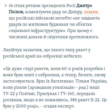
16 січня речник президента Росії
Дмитро
Пєсков,
коментуючи удар по Дніпру,
заявив
,
що російські військові начебто «не завдають
ударів по житлових будинках чи об’єктах
соціальної інфраструктури». При цьому є
численні докази й свідчення протилежного.
Лакійчук зазначив, що такого типу ракет у
російської армії на озброєнні небагато.
«Це дуже старі ракети, вони 60-х років розробки і
вони були зняті з озброєння, а тепер, бачите, знову
застосовуються. Було їх багатенько. Тільки Україна,
коли різали (
проводили утилізацію – ред.
) наші
ТУ-22 у Полтаві, Прилуках і ТУ-160, передала
росіянам, якщо я не помиляюсь, 386 ракет Х-22. Це
було у 2000 році», – згадав експерт.