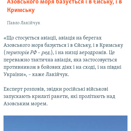
Азовського моря базується і в Єйську, і в
Кримську
Павло Лакійчук
«Що стосується авіації, авіація на берегах
Азовського моря базується і в Єйську, і в Кримську
(
територія РФ – ред.
), і на низці аеродромів. Це
переважно тактична авіація, яка застосовується
противником в бойових діях і на сході, і на півдні
України», – каже Лакійчук.
Експерт розповів, звідки російські військові
запускають крилаті ракети, які пролітають над
Азовським морем.