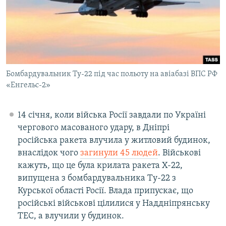
Бомбардувальник Ту-22 під час польоту на авіабазі ВПС РФ
«Енгельс-2»
14 січня, коли війська Росії завдали по Україні
чергового масованого удару, в Дніпрі
російська ракета влучила у житловий будинок,
внаслідок чого
загинули 45 людей
. Військові
кажуть, що це була крилата ракета Х-22,
випущена з бомбардувальника Ту-22 з
Курської області Росії. Влада припускає, що
російські військові цілилися у Наддніпрянську
ТЕС, а влучили у будинок.