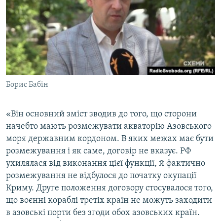
Борис Бабін
«Він основний зміст зводив до того, що сторони
начебто мають розмежувати акваторію Азовського
моря державним кордоном. В яких межах має бути
розмежування і як саме, договір не вказує. РФ
ухилялася від виконання цієї функції, й фактично
розмежування не відбулося до початку окупації
Криму. Друге положення договору стосувалося того,
що воєнні кораблі третіх країн не можуть заходити
в азовські порти без згоди обох азовських країн.