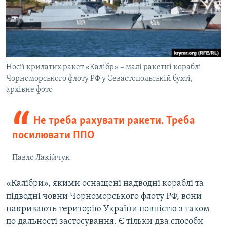
Носії крилатих ракет «Калібр» – малі ракетні кораблі
Чорноморського флоту РФ у Севастопольській бухті,
архівне фото
Не треба рахувати ракети. Треба
посилювати ППО
Павло Лакійчук
«Калібри», якими оснащені надводні кораблі та
підводні човни Чорноморського флоту РФ, вони
накривають територію України повністю з гаком
по дальності застосування. Є тільки два способи