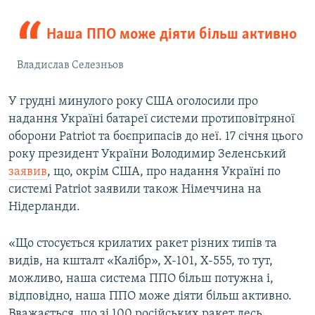
Наша ППО може діяти більш активно
Владислав Селезньов
У грудні минулого року США оголосили про
надання Україні батареї системи протиповітряної
оборони Patriot та боєприпасів до неї. 17 січня цього
року президент України Володимир Зеленський
заявив
, що, окрім США, про надання Україні по
системі Patriot заявили також Німеччина на
Нідерланди.
«Що стосується крилатих ракет різних типів та
видів, на кшталт «Калібр», Х-101, Х-555, то тут,
можливо, наша система ППО більш потужна і,
відповідно, наша ППО може діяти більш активно.
Вважається, що зі 100 російських ракет десь