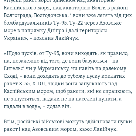
«Пуски ракет ворог здійснює над акваторією
Каспійського моря, над акваторією Волги в районі
Волгограда, Волгодонська, і вони вже летять від цих
бомбардувальників Ту-95, Ту-22 через Азовське
море в напрямку Дніпра і далі територією
України», – пояснив Лакійчук.
«Щодо пусків, от Ту-95, вони виходять, як правило,
на, незалежно від того, де вони базуються – на
Енгельсі чи у Мурманську, чи навіть на далекому
Сході, – вони доходять до рубежу пуску крилатих
ракет Х-55, Х-101, звідки вони запускають над
Каспійським морем, щоб ракети, які не спрацюють,
не запустяться, падали не на населені пункти, а
падали в воду», – додав він.
Втім, російські військові можуть здійснювати пуски
ракет і над Азовським морем, каже Лакійчук.