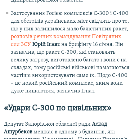
Дніпропетровської областей.
Застосування Росією комплексів С-300 і С-400
для обстрілів українських міст свідчить про те,
що у них залишилося мало балістичних ракет,
розповів речник командування Повітряних
сил ЗСУ
Юрій Ігнат
на брифінгу 16 січня. Він
зазначив, що ракет С-300, які становлять
велику загрозу, виготовлено багато і вони є на
складах, тому російські військові намагаються
частіше використовувати саме їх. Щодо С-400
– це новий російський комплекс, яким вони
дуже пишаються, зазначив Ігнат.
«Удари С-300 по цивільних»
Депутат Запорізької обласної ради
Аскад
Ашурбеков
мешкає в одному з будинків, які