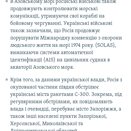
В Азовському морі російські військові також
продовжують контролювати морські
комунікації, утримуючи свої кораблі на
бойовому чергуванні. Українські військові
також зазначили, що Росія продовжує
порушувати Міжнародну конвенцію з охорони
людського життя на морі 1974 року. (SOLAS),
вимикаючи системи автоматичної
ідентифікації (AIS) на цивільних суднах в
акваторії Азовського моря.
Крім того, за даними української влади, Росія з
окупованої частини півдня обстрілює
українські міста ракетами С-300. Зокрема, під
регулярними обстрілами, як повідомляють
влада і очевидці, перебуває місто Запоріжжя, а
також інші населені пункти Запорізької,
Херсонської, Миколаївської та