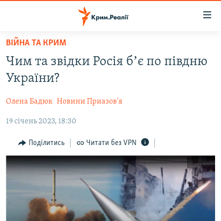
Доступність
посилання
Перейти
ВІЙНА ТА КРИМ
до
НОВИНИ
Чим та звідки Росія бʼє по півдню
основного
ВОДА.КРИМ
матеріалу
України?
ВІДЕО ТА ФОТО
Перейти
до
Олена Бадюк
Новини Приазов'я
ПОЛІТИКА
основної
19 січень 2023, 18:30
БЛОГИ
навігації
Перейти
ПОГЛЯД
Поділитись
Читати без VPN
до
ІНТЕРВ'Ю
пошуку
ВСЕ ЗА ДЕНЬ
СПЕЦПРОЕКТИ
ЯК ОБІЙТИ БЛОКУВАННЯ
ДЕПОРТАЦІЯ