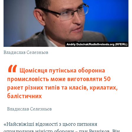
Владислав Селезньов
Щомісяця путінська оборонна
промисловість може виготовляти 50
ракет різних типів та класів, крилатих,
балістичних
Владислав Селезньов
«Найсвіжіші відомості з цього питання
оприлюднив міністр оборони – пан Резніков. Він