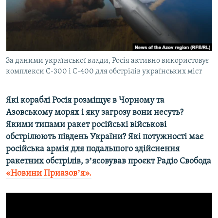
ВІДЕОУРОКИ «ELIFBE»
Русский
СВІДЧЕННЯ ОКУПАЦІЇ
Qırımtatar
УКРАЇНСЬКА ПРОБЛЕМА КРИМУ
ДОЛУЧАЙСЯ!
За даними української влади, Росія активно використовує
ІНФОГРАФІКА
комплекси С-300 і С-400 для обстрілів українських міст
Які кораблі Росія розміщує в Чорному та
Усі сайти RFE/RL
Азовському морях і яку загрозу вони несуть?
Якими типами ракет російські військові
обстрілюють південь України? Які потужності має
російська армія для подальшого здійснення
ракетних обстрілів, зʼясовував проєкт Радіо Свобода
«Новини Приазовʼя».