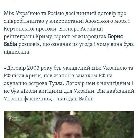
Між Україною та Росією досі чинний договір про
співробітництво у використанні Азовського моря і
Керченської протоки. Експерт Асоціації
реінтеграції Криму, юрист-міжнародник
Борис
Бабін
розповів, що означає ця угода і чому вона була
підписана.
«Договір 2003 року був укладений між Україною та
РФ після кризи, пов'язаної із замахом РФ на
окупацію острова Тузла. Договір цей є невигідним і
не був ніколи вигідним для України. Він нав'язаний
Україні фактично», – нагадав Бабін.