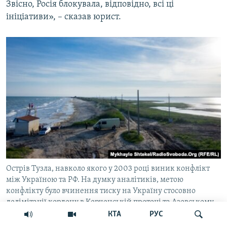
Звісно, Росія блокувала, відповідно, всі ці
ініціативи», – сказав юрист.
Острів Тузла, навколо якого у 2003 році виник конфлікт
між Україною та РФ. На думку аналітиків, метою
конфлікту було вчинення тиску на Україну стосовно
делімітації кордону в Керченській протоці та Азовському
морі
КТА
РУС