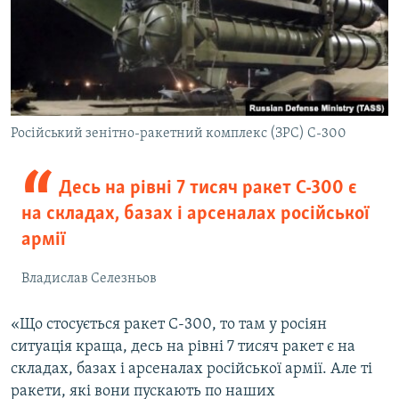
Російський зенітно-ракетний комплекс (ЗРС) С-300
Десь на рівні 7 тисяч ракет С-300 є
на складах, базах і арсеналах російської
армії
Владислав Селезньов
«Що стосується ракет С-300, то там у росіян
ситуація краща, десь на рівні 7 тисяч ракет є на
складах, базах і арсеналах російської армії. Але ті
ракети, які вони пускають по наших