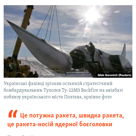
Українські фахівці зрізали останній стратегічний
бомбардувальник Туполєв Ту-22М3 Backfire на авіабазі
поблизу українського міста Полтава, архівне фото
Це потужна ракета, швидка ракета,
це ракета-носій ядерної боєголовки