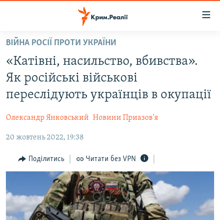
Доступність
посилання
Перейти
ВІЙНА РОСІЇ ПРОТИ УКРАЇНИ
до
НОВИНИ
«Катівні, насильство, вбивства».
основного
ВОДА.КРИМ
матеріалу
Як російські військові
ВІДЕО ТА ФОТО
Перейти
переслідують українців в окупації
до
ПОЛІТИКА
основної
Олександр Янковський
Новини Приазов'я
БЛОГИ
навігації
Перейти
20 жовтень 2022, 19:38
ПОГЛЯД
до
ІНТЕРВ'Ю
Поділитись
Читати без VPN
пошуку
ВСЕ ЗА ДЕНЬ
СПЕЦПРОЕКТИ
ЯК ОБІЙТИ БЛОКУВАННЯ
ДЕПОРТАЦІЯ