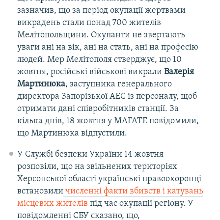
зазначив, що за період окупації жертвами
викрадень стали понад 700 жителів
Мелітопольщини. Окупанти не звертають
уваги ані на вік, ані на стать, ані на професію
людей. Мер Мелітополя стверджує, що 10
жовтня, російські військові викрали
Валерія
Мартинюка
, заступника генерального
директора Запорізької АЕС із персоналу, щоб
отримати дані співробітників станції. За
кілька днів, 18 жовтня у МАГАТЕ повідомили,
що Мартинюка відпустили.
У Службі безпеки України 14 жовтня
розповіли, що на звільнених територіях
Херсонської області українські правоохоронці
встановили
численні факти вбивств і катувань
місцевих жителів
під час окупації регіону. У
повідомленні СБУ сказано, що,