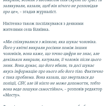
викрали, возили з автоматом біля скроні по трасі та
залякували, казали, щоб він нічого не розповідав
про це»
, – згадав журналіст.
Нікітенко також поспілкувався з деякими
жителями села Біляївка.
«Ми спілкувалися з жінкою, яка шукає чоловіка.
Його у квітні викрали росіяни поміж інших
чоловіків, вона каже, що точно цифри не знає, але
декількох викрали, катували, її чоловік після цього
зник. Вона думає, що його вбили, та досі шукає
якусь інформацію про нього або його тіло. Фактично
є така проблема. Вона казала, що зверталася до
поліції, СБУ, але їй ніхто не може допомогти, тобто
вона веде пошуки самостійно»
, – розповів редактор
«Мосту».