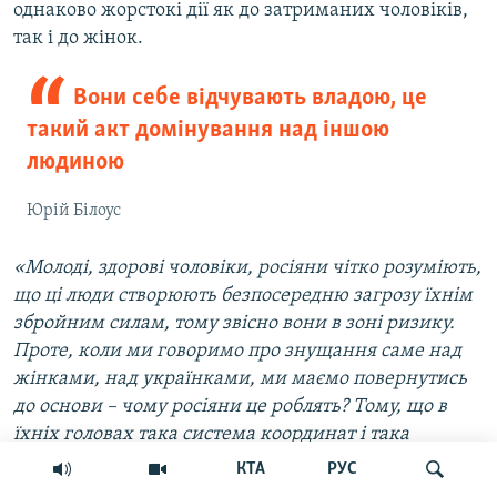
однаково жорстокі дії як до затриманих чоловіків,
так і до жінок.
Вони себе відчувають владою, це
такий акт домінування над іншою
людиною
Юрій Білоус
«Молоді, здорові чоловіки, росіяни чітко розуміють,
що ці люди створюють безпосередню загрозу їхнім
збройним силам, тому звісно вони в зоні ризику.
Проте, коли ми говоримо про знущання саме над
жінками, над українками, ми маємо повернутись
до основи – чому росіяни це роблять? Тому, що в
їхніх головах така система координат і така
поведінка є нормальною. Вони себе відчувають
КТА
РУС
владою, це такий акт домінування над іншою