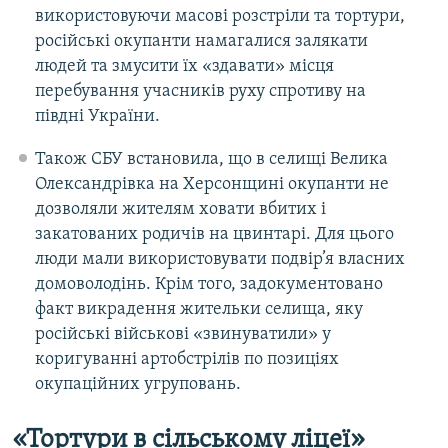
використовуючи масові розстріли та тортури,
російські окупанти намагалися залякати
людей та змусити їх «здавати» місця
перебування учасників руху спротиву на
півдні України.
Також СБУ встановила, що в селищі Велика
Олександрівка на Херсонщині окупанти не
дозволяли жителям ховати вбитих і
закатованих родичів на цвинтарі. Для цього
люди мали використовувати подвір’я власних
домоволодінь. Крім того, задокументовано
факт викрадення жительки селища, яку
російські військові «звинуватили» у
коригуванні артобстрілів по позиціях
окупаційних угруповань.
«Тортури в сільському ліцеї»