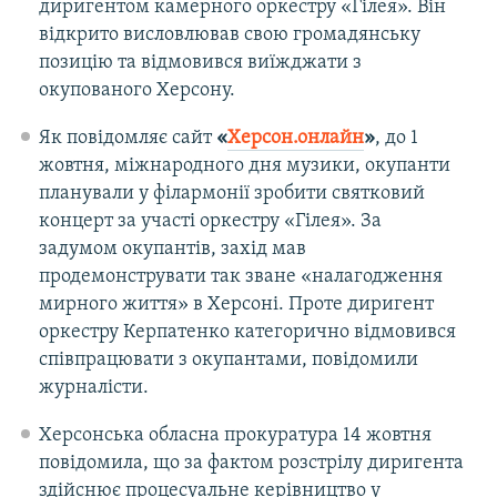
диригентом камерного оркестру «Гілея». Він
відкрито висловлював свою громадянську
позицію та відмовився виїжджати з
окупованого Херсону.
Як повідомляє сайт
«
Херсон.онлайн
»
, до 1
жовтня, міжнародного дня музики, окупанти
планували у філармонії зробити святковий
концерт за участі оркестру «Гілея». За
задумом окупантів, захід мав
продемонструвати так зване «налагодження
мирного життя» в Херсоні. Проте диригент
оркестру Керпатенко категорично відмовився
співпрацювати з окупантами, повідомили
журналісти.
Херсонська обласна прокуратура 14 жовтня
повідомила, що за фактом розстрілу диригента
здійснює процесуальне керівництво у