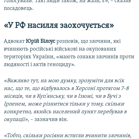
голосували. Такі люди також, на жаль, є»
, – сказав
посадовець.
«У РФ насилля заохочується»
Адвокат
Юрій Білоус
розповів, що злочини, які
вчиняють російські військові на окупованих
територіях України, «мають ознаки злочинів проти
людяності і актів геноциду».
«Важливо тут, на мою думку, зрозуміти для всіх
нас, що те, що відбувалось в Херсоні протягом 7-8
місяців, чи в Куп'янську, чи в Ізюмі, чи в Бучі з
Ірпенем, може різнитися тільки у тому, скільки
конкретно, якийсь населений пункт перебував в
окупації»
, – зазначив він.
«Тобто, скільки росіяни встигли вчинити злочинів,