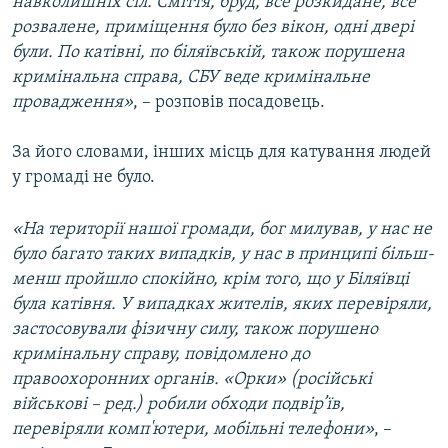
навколишніх сіл. Сміття, бруд, все розкидане, все
розвалене, приміщення було без вікон, одні двері
були. По катівні, по біляївській, також порушена
кримінальна справа, СБУ веде кримінальне
провадження»
, – розповів посадовець.
За його словами, інших місць для катування людей
у громаді не було.
«На території нашої громади, бог милував, у нас не
було багато таких випадків, у нас в принципі більш-
менш пройшло спокійно, крім того, що у Біляївці
була катівня. У випадках жителів, яких перевіряли,
застосовували фізичну силу, також порушено
кримінальну справу, повідомлено до
правоохоронних органів. «Орки» (російські
військові – ред.) робили обходи подвір’їв,
перевіряли комп'ютери, мобільні телефони»
, –