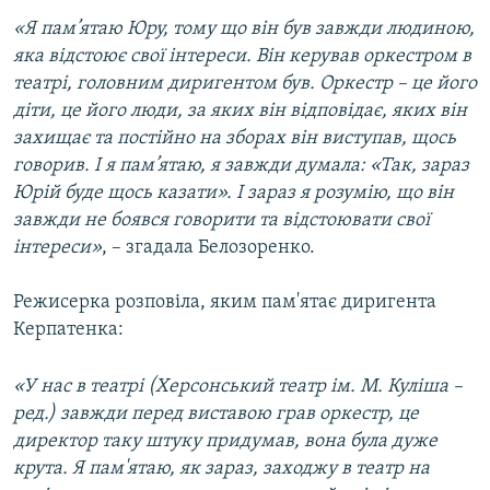
«Я пам’ятаю Юру, тому що він був завжди людиною,
яка відстоює свої інтереси. Він керував оркестром в
театрі, головним диригентом був. Оркестр – це його
діти, це його люди, за яких він відповідає, яких він
захищає та постійно на зборах він виступав, щось
говорив. І я пам’ятаю, я завжди думала: «Так, зараз
Юрій буде щось казати». І зараз я розумію, що він
завжди не боявся говорити та відстоювати свої
інтереси»
, – згадала Белозоренко.
Режисерка розповіла, яким пам'ятає диригента
Керпатенка:
«У нас в театрі (Херсонський театр ім. М. Куліша –
ред.) завжди перед виставою грав оркестр, це
директор таку штуку придумав, вона була дуже
крута. Я пам'ятаю, як зараз, заходжу в театр на