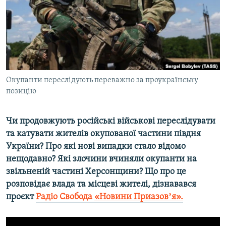
ВІДЕОУРОКИ «ELIFBE»
Русский
СВІДЧЕННЯ ОКУПАЦІЇ
Qırımtatar
УКРАЇНСЬКА ПРОБЛЕМА КРИМУ
ДОЛУЧАЙСЯ!
ІНФОГРАФІКА
Окупанти переслідують переважно за проукраїнську
позицію
Усі сайти RFE/RL
Чи продовжують російські військові переслідувати
та катувати жителів окупованої частини півдня
України? Про які нові випадки стало відомо
нещодавно? Які злочини вчиняли окупанти на
звільненій частині Херсонщини? Що про це
розповідає влада та місцеві жителі, дізнавався
проєкт
Радіо Свобода
«Новини Приазовʼя».