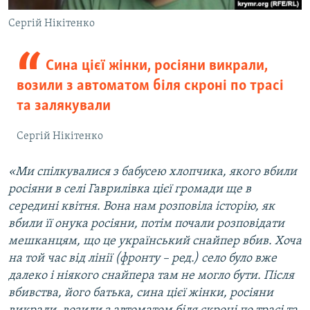
Сергій Нікітенко
Сина цієї жінки, росіяни викрали,
возили з автоматом біля скроні по трасі
та залякували
Сергій Нікітенко
«Ми спілкувалися з бабусею хлопчика, якого вбили
росіяни в селі Гаврилівка цієї громади ще в
середині квітня. Вона нам розповіла історію, як
вбили її онука росіяни, потім почали розповідати
мешканцям, що це український снайпер вбив. Хоча
на той час від лінії (фронту – ред.) село було вже
далеко і ніякого снайпера там не могло бути. Після
вбивства, його батька, сина цієї жінки, росіяни