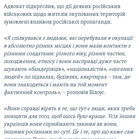
Адвокат підкреслив, що дії деяких російських
військових щодо жителів окупованих територій
зумовлені впливом російської пропаганди.
«Я спілкувався з людьми, які перебували в окупації
в абсолютно різних місцях і вони мали контакти з
різними солдатами: різного віку, різних частин,
походження, етносу і вони насправді дуже часто
шукають «бандерівців», «націоналістів», «поганих
людей» по підвалах, будівлях, квартирах – там, де
вони знаходяться і мають на той момент
фактичний контроль»
, – розповів Білоус.
«Вони справді вірять в те, що тут є люди, яких треба
знищити для того, щоб щось було краще. Усіх інших
українців вони сприймають такими як вони,
іншими росіянами по суті. Це і те, про що каже сам