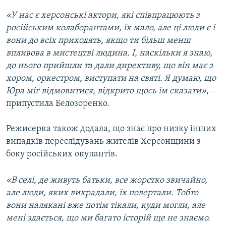
«У нас є херсонські актори, які співпрацюють з
російським колаборантами, їх мало, але ці люди є і
вони до всіх приходять, якщо ти більш менш
впливова в мистецтві людина. І, наскільки я знаю,
до нього прийшли та дали директиву, що він має з
хором, оркестром, виступати на святі. Я думаю, що
Юра міг відмовитися, відкрито щось їм сказати»
, –
припустила Белозоренко.
Режисерка також додала, що знає про низку інших
випадків переслідувань жителів Херсонщини з
боку російських окупантів.
«В селі, де живуть батьки, все жорстко звичайно,
але люди, яких викрадали, їх повертали. Тобто
вони налякані вже потім тікали, куди могли, але
мені здається, що ми багато історій ще не знаємо.