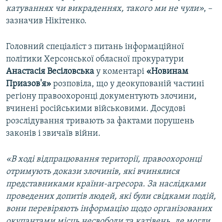
катуваннях чи викраденнях, такого ми не чули»
, –
зазначив Нікітенко.
Головний спеціаліст з питань інформаційної
політики Херсонської обласної прокуратури
Анастасія Весіловська
у коментарі
«Новинам
Приазов'я»
розповіла, що у деокупованій частині
регіону правоохоронці документують злочини,
вчинені російськими військовими. Досудові
розслідування тривають за фактами порушень
законів і звичаїв війни.
«В ході відпрацювання території, правоохоронці
отримують докази злочинів, які вчинялися
представниками країни-агресора. За наслідками
проведених допитів людей, які були свідками подій,
вони перевіряють інформацію щодо організованих
окупантами місць несвободи та катівень, де могли