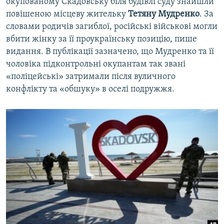
окупованому Скадовську біля будівлі суду знайшли
повішеною місцеву жительку
Тетяну Мудренко
. За
словами родичів загиблої, російські військові могли
вбити жінку за її проукраїнську позицію, пише
видання. В публікації зазначено, що Мудренко та її
чоловіка підконтрольні окупантам так звані
«поліцейські» затримали після вуличного
конфлікту та «обшуку» в оселі подружжя.