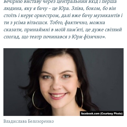
вечірню виставу через центральний вхід і перша
людина, яку я бачу – це Юра. Зліва, боком, бо він
стоїть і керує оркестром, далі вже бачу музикантів і
ти з усіма вітаєшся. Тобто, фактично, можна
сказати, принаймні в моїй пам’яті, це дуже світлий
спогад, що театр починався з Юри фізично»
.
Владислава Белозоренко