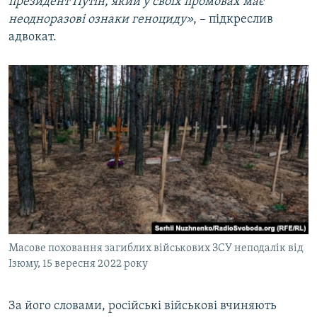
президент Путін, який у своїх промовах має
неодноразові ознаки геноциду»
, – підкреслив
адвокат.
Масове поховання загиблих військових ЗСУ неподалік від
Ізюму, 15 вересня 2022 року
За його словами, російські військові вчиняють