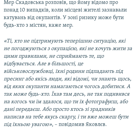
Мер Скадовська розповів, що йому відомо про
понад 10 випадків, коли місцеві жителі зазнавали
катувань від окупантів. У зоні ризику може бути
будь-хто з містян, каже мер.
«Ті, хто не підтримують теперішню ситуацію, які
не погоджуються з окупацією, які не хочуть жити за
цими правилами, не сприймають те, що
відбувається. Але в більшості, це
військовослужбовці, їхні родини підпадають під
пресинг або якісь люди, які відомі, чи знають щось,
від яких окупанти намагаються чогось добитися. А
так може будь-хто. Їхав там десь, не так подивився
на когось чи їм здалося, що ти їх фотографуєш, або
дані передаєш. Або просто хтось зі зрадників
написав на тебе якусь скаргу, і ти вже можеш бути
під їхньою увагою»
, – повідомив Яковлєв.