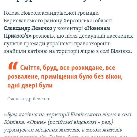
Голова Новоолександрівської громади
Бериславського району Херсонської області
Олександр Левечко
у коментарі
«Новинам
Приазов'я»
розповів, що після деокупації населених
пунктів громади українські правоохоронці
знайшли катівню на території ліцею в селі Біляївка.
Сміття, бруд, все розкидане, все
розвалене, приміщення було без вікон,
одні двері були
Олександр Левечко
«Була катівня на території Біляївського ліцею в селі
Біляївка. «Орки» (російські віцськові – ред.)
утримували місцевих жителів, а також жителів