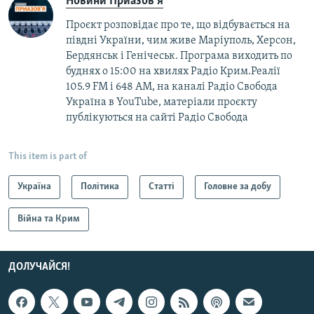
Новини Приазов'я
Проєкт розповідає про те, що відбувається на
півдні України, чим живе Маріуполь, Херсон,
Бердянськ і Генічеськ. Програма виходить по
буднях о 15:00 на хвилях Радіо Крим.Реалії
105.9 FM і 648 АМ, на каналі Радіо Свобода
Україна в YouTube, матеріали проєкту
публікуються на сайті Радіо Свобода
This item is part of
Україна
Політика
Статті
Головне за добу
Війна та Крим
ДОЛУЧАЙСЯ!