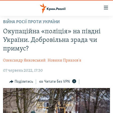
Доступність
посилання
Перейти
ВІЙНА РОСІЇ ПРОТИ УКРАЇНИ
до
НОВИНИ
Окупаційна «поліція» на півдні
основного
ВОДА.КРИМ
матеріалу
України. Добровільна зрада чи
ВІДЕО ТА ФОТО
Перейти
примус?
до
ПОЛІТИКА
основної
Олександр Янковський
Новини Приазов'я
БЛОГИ
навігації
Перейти
07 червень 2022, 17:30
ПОГЛЯД
до
ІНТЕРВ'Ю
Поділитись
Читати без VPN
пошуку
ВСЕ ЗА ДЕНЬ
СПЕЦПРОЕКТИ
ЯК ОБІЙТИ БЛОКУВАННЯ
ДЕПОРТАЦІЯ