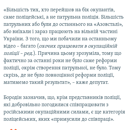
«Більшість тих, хто перейшов на бік окупантів,
саме поліцейські, а не патрульна поліція. Більшість
патрульних або були до останнього на «Азовсталі»,
або виїхали і зараз працюють на вільній частині
України. З того, що ми побачили на останньому
відео – багато (
охочих працювати в окупаційній
поліції – ред.
). Причина цьому зрозуміла, тому що
фактично за останні роки не було саме реформи
поліції, окрім створення патрульної, не було. Тому
скрізь, де не було повноцінної реформи поліції,
матимемо такий результат», – каже депутат.
Бородін зазначив, що, крім представників поліції,
які добровільно погодилися співпрацювати з
російськими окупаційними силами, є ще категорія
поліцейських, яких «примусили до співпраці».