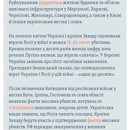
Руйнуванням
піддаються
житлові будинки та об’єкти
цивільної інфраструктури у Маріуполі, Харкові,
Чернігові, Житомирі, Сєвєродонецьку, а також у Києві
й інших українських містах і селах.
На початок квітня Україна і країни Заходу оцінювали
втрати Росії у війні в межах
15-20 тисяч
убитими.
Кремль називає у десять разів меншу цифру, хоча
речник Путіна визнав, що втрати «значні». У березні
Україна заявила про 1300 загиблих захисників.
Президент Зеленський сказав, що співвідношення
втрат України і Росії у цій війні – «один до десяти».
Після звільнення Київщини від російських військ у
містах Буча, Ірпінь, Гостомель та селах області
виявили факти масових убивств, катувань та
зґвалтувань
цивільних, зокрема дітей. Українська
влада заявила, що Росія чинить геноцид. Країни
Заходу беруть участь у підтвердженні
фактів
масових
убивств. РФ відкидає звинувачення у воєнних