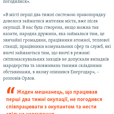
погодилися».
«В місті перші два тижні системою правопорядку
довелося займатися жителям міста, вже після
окупації. В нас була створена, якщо можна так
казати, народна дружина, яка займалася тим, це
звичайні громадяни, працівники атомної, теплової
станції, працівники комунальних сфер та служб, які
вночі займаються тим, що вночі в режимі
світломаскувальних заходів не допускали випадків
мародерства та зловживань такими складними
обставинами, в якому опинився Енергодар», –
розповів Орлов.
Жоден мешканець, що працював
перші два тижні окупації, не погодився
співпрацювати з окупантом та нести