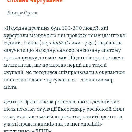
спільне чергування
Дмитро Орлов
«Народна дружина була 100-300 людей, які
курсували майже всю ніч продовж комендантської
години, і вони (
окупаційні сили – ред.
) вирішили
залучити цю народну, самоорганізовану систему
правопорядку до своїх лав. Щодо співпраці, жоден
мешканець, що працював перші два тижні
окупації, не погодився співпрацювати з окупантом
та нести спільне чергування», – зазначив мер
міста.
Дмитро Орлов також розповів, що за деякий час
після початку окупації Енергодару російській сили
створили так званий «правоохоронний орган» за
участі представників так званої «поліції»
угруповань «ЛДНР».