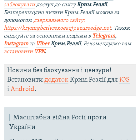
заблокувати
доступ до сайту
Крим.Реалії
.
Безперешкодно читати Крим.Реалії можна за
допомогою
дзеркального сайту:
https://krymrgbcrlvrexoeaqjy.azureedge.net
. Також
слідкуйте за основними подіями в
Telegram
,
Instagram
та
Viber
Крим.Реалії
. Рекомендуємо вам
встановити
VPN
.
Новини без блокування і цензури!
Встановити
додаток
Крим.Реалії для
iOS
і
Android
.
Масштабна війна Росії проти
України