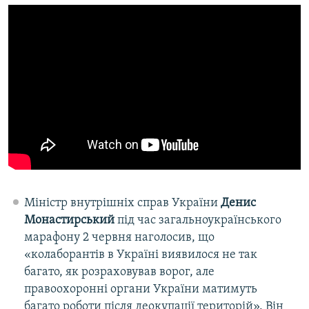
Міністр внутрішніх справ України
Денис
Монастирський
під час загальноукраїнського
марафону 2 червня наголосив, що
«колаборантів в Україні виявилося не так
багато, як розраховував ворог, але
правоохоронні органи України матимуть
багато роботи після деокупації територій». Він