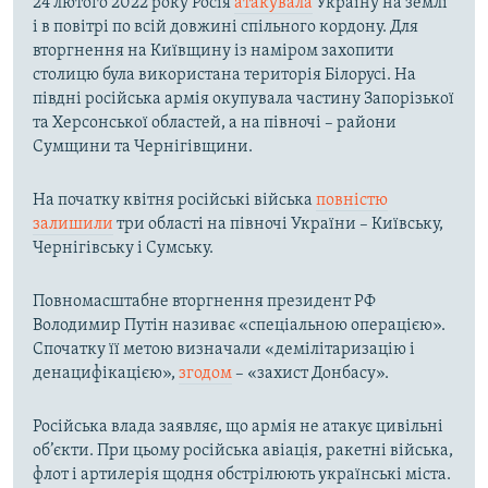
24 лютого 2022 року Росія
атакувала
Україну на землі
і в повітрі по всій довжині спільного кордону. Для
вторгнення на Київщину із наміром захопити
столицю була використана територія Білорусі. На
півдні російська армія окупувала частину Запорізької
та Херсонської областей, а на півночі – райони
Сумщини та Чернігівщини.
На початку квітня російські війська
повністю
залишили
три області на півночі України – Київську,
Чернігівську і Сумську.
Повномасштабне вторгнення президент РФ
Володимир Путін називає «спеціальною операцією».
Спочатку її метою визначали «демілітаризацію і
денацифікацією»,
згодом
– «захист Донбасу».
Російська влада заявляє, що армія не атакує цивільні
об’єкти. При цьому російська авіація, ракетні війська,
флот і артилерія щодня обстрілюють українські міста.