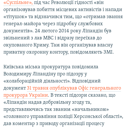
«Суспільне»,
під час Революції гідності «він
організовував побиття місцевих активістів і напади
«тітушок» та відзначився тим, що «отримав звання
генерал-майора через підробку службових
документів». 24 лютого 2014 року Ліпандін був
звільнений з лав МВС і відразу переїхав до
окупованого Криму. Там він організував власну
приватну охоронну контору, повідомляють ЗМІ.
Київська міська прокуратура повідомила
Володимиру Ліпандіну про підозру у
«колабораційній діяльності». Відповідний
документ
31 травня опублікував Офіс генерального
прокурора України
. В тексті підозри сказано, що
«Ліпандін надав добровільну згоду та,
представляючись так званим «начальником»
«головного управління поліції Херсонської області»,
дав коментар з приводу організації процесу