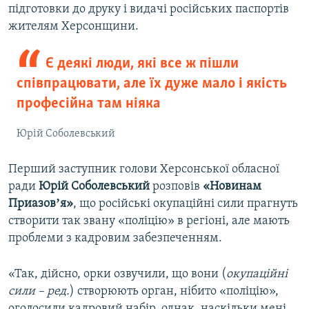
підготовки до друку і видачі російських паспортів
жителям Херсонщини.
Є деякі люди, які все ж пішли
співпрацювати, але їх дуже мало і якість
професійна там ніяка
Юрій Соболевський
Перший заступник голови Херсонської обласної
ради
Юрій Соболевський
розповів
«Новинам
Приазовʼя»
, що російські окупаційні сили прагнуть
створити так звану «поліцію» в регіоні, але мають
проблеми з кадровим забезпеченням.
«Так, дійсно, орки озвучили, що вони (
окупаційні
сили – ред.
) створюють орган, нібито «поліцію»,
оголосили кадровий набір, однак, наскільки мені