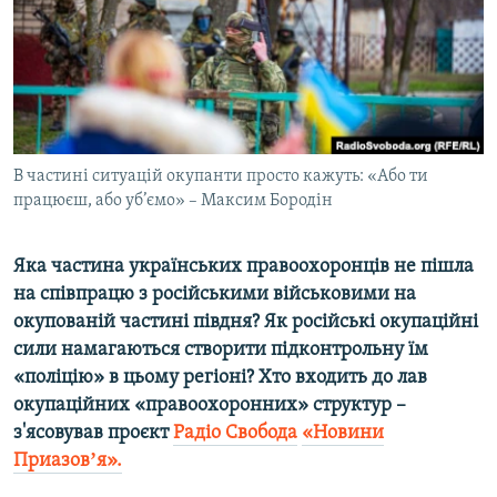
ВІДЕОУРОКИ «ELIFBE»
Русский
СВІДЧЕННЯ ОКУПАЦІЇ
Qırımtatar
УКРАЇНСЬКА ПРОБЛЕМА КРИМУ
ДОЛУЧАЙСЯ!
ІНФОГРАФІКА
В частині ситуацій окупанти просто кажуть: «Або ти
працюєш, або уб’ємо» – Максим Бородін
Усі сайти RFE/RL
Яка частина українських правоохоронців не пішла
на співпрацю з російськими військовими на
окупованій частині півдня? Як російські окупаційні
сили намагаються створити підконтрольну їм
«поліцію» в цьому регіоні? Хто входить до лав
окупаційних «правоохоронних» структур –
з'ясовував проєкт
Радіо Свобода
«Новини
Приазовʼя».