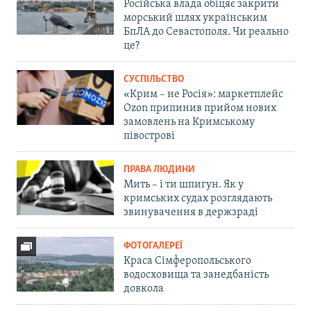
Російська влада обіцяє закрити
морський шлях українським
БпЛА до Севастополя. Чи реально
це?
СУСПІЛЬСТВО
«Крим – не Росія»: маркетплейс
Ozon припинив прийом нових
замовлень на Кримському
півострові
ПРАВА ЛЮДИНИ
Мить – і ти шпигун. Як у
кримських судах розглядають
звинувачення в держзраді
ФОТОГАЛЕРЕЇ
Краса Сімферопольського
водосховища та занедбаність
довкола