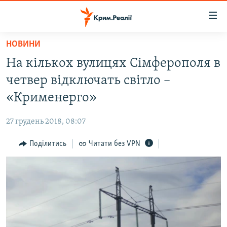
Доступність
посилання
Перейти
НОВИНИ
до
НОВИНИ
На кількох вулицях Сімферополя в
основного
ВОДА.КРИМ
матеріалу
четвер відключать світло –
ВІДЕО ТА ФОТО
Перейти
«Крименерго»
до
ПОЛІТИКА
основної
27 грудень 2018, 08:07
БЛОГИ
навігації
Перейти
Поділитись
Читати без VPN
ПОГЛЯД
до
ІНТЕРВ'Ю
пошуку
ВСЕ ЗА ДЕНЬ
СПЕЦПРОЕКТИ
ЯК ОБІЙТИ БЛОКУВАННЯ
ДЕПОРТАЦІЯ