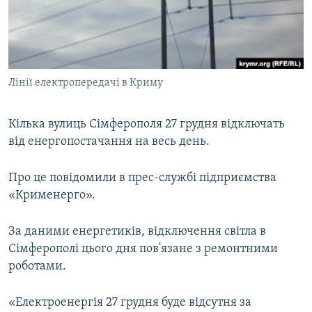
ВІДЕОУРОКИ «ELIFBE»
Русский
СВІДЧЕННЯ ОКУПАЦІЇ
Qırımtatar
УКРАЇНСЬКА ПРОБЛЕМА КРИМУ
Лінії електропередачі в Криму
ДОЛУЧАЙСЯ!
ІНФОГРАФІКА
Кілька вулиць Сімферополя 27 грудня відключать
від енергопостачання на весь день.
Усі сайти RFE/RL
Про це повідомили в прес-службі підприємства
«Крименерго».
За даними енергетиків, відключення світла в
Сімферополі цього дня пов'язане з ремонтними
роботами.
«Електроенергія 27 грудня буде відсутня за