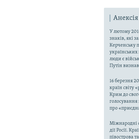
Анексія
У лютому 201
знаків, які 
Керченську п
українських 
люди є війсь
Путін визнав,
16 березня 2
країн світу 
Крим до свог
голосування 
про «приєдна
Міжнародні о
дії Росії. Кр
півострова т