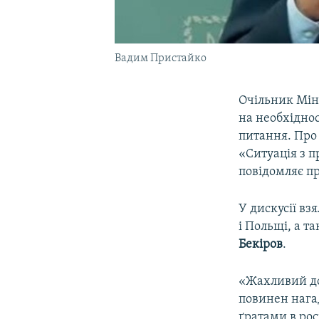
Вадим Пристайко
Очільник Мін
на необхідно
питання. Про 
«Ситуація з 
повідомляє п
У дискусії вз
і Польщі, а т
Бекіров
.
«Жахливий до
повинен нагад
ґратами в рос