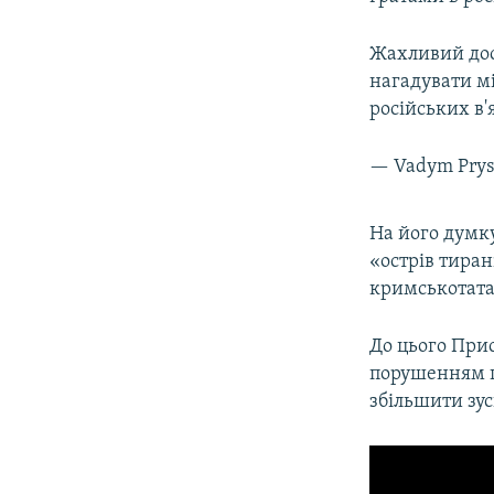
Жахливий дос
нагадувати мі
російських в
— Vadym Prys
На його думк
«острів тиран
кримськотата
До цього При
порушенням п
збільшити зус