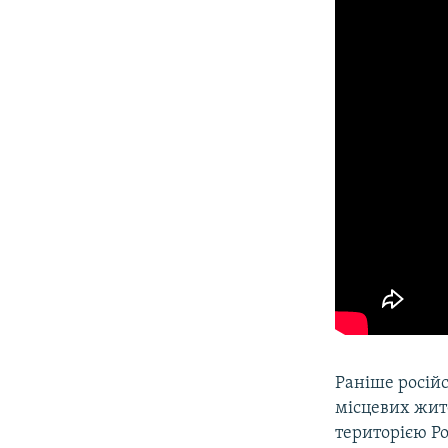
Раніше росій
місцевих жите
територією Ро