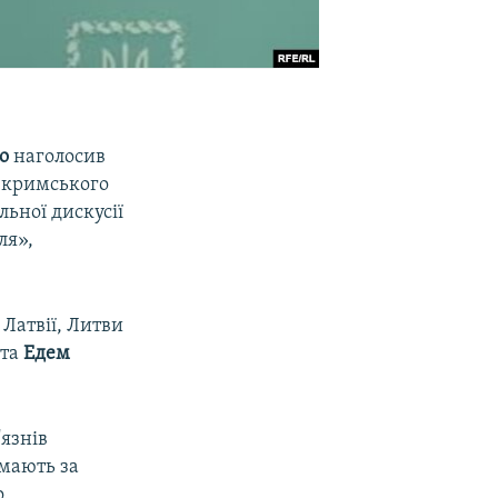
о
наголосив
я кримського
льної дискусії
ля»,
 Латвії, Литви
х
та
Едем
язнів
имають за
.