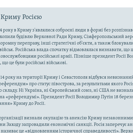
 Криму Росією
4 року в Криму з'являлися озброєні люди в формі без розпізна
захопили будівлю Верховної Ради Криму, Сімферопольський аер
оромну переправу, інші стратегічні об'єкти, а також блокували
військ. Російська влада спочатку відмовлялася визнавати, що ц
ковослужбовцями російської армії. Пізніше президент Росії В
 що це були російські військові.
014 року на території Криму і Севастополя відбувся невизнани
«референдум» про статус півострова, за результатами якого Рос
о складу. Ні Україна, ні Європейський союз, ні США не визнал
на «референдумі». Президент Росії Володимир Путін 18 берез
ння» Криму до Росії.
рганізації визнали окупацію та анексію Криму незаконними 
аїни Заходу запровадили економічні санкції. Росія заперечує а
а називає це «відновленням історичної справедливості». Верх