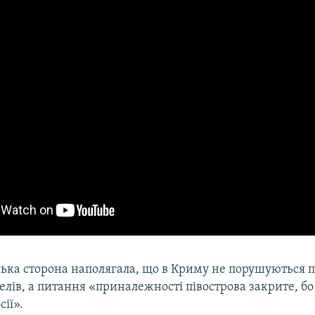
ська сторона наполягала, що в Криму не порушуються 
лів, а питання «приналежності півострова закрите, бо
сії».