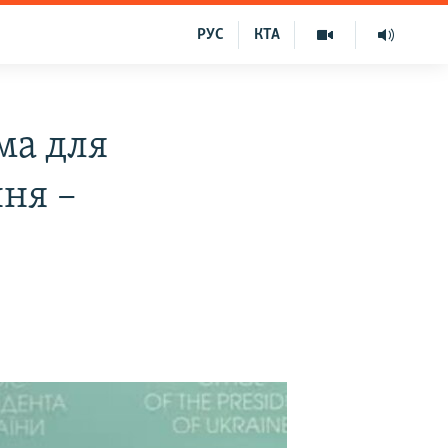
РУС
КТА
ма для
ня –