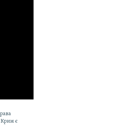
права
 Крим є