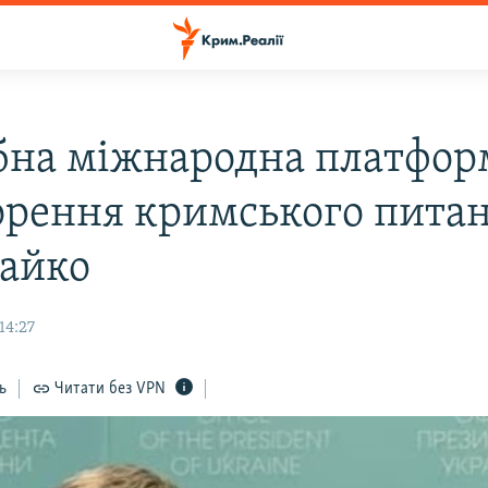
бна міжнародна платфор
орення кримського питан
айко
14:27
ь
Читати без VPN