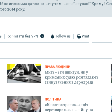
ійно оголосила датою початку тимчасової окупації Криму і Се
ого 2014 року.
ь
Читати без VPN
Follow us
Print
ПРАВА ЛЮДИНИ
Мить – і ти шпигун. Як у
кримських судах розглядають
звинувачення в держзраді
ПОЛІТИКА
«Короткострокова акція
перетворилася на війну на