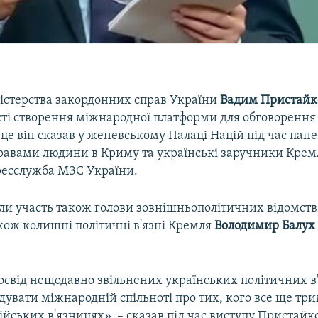
істерства закордонних справ України
Вадим Пристайк
сті створення міжнародної платформи для обговоренн
це він сказав у женевському Палаці Націй під час пане
правами людини в Криму та українські заручники Крем
ресслужба МЗС України.
яли участь також голови зовнішньополітичних відомств
акож колишні політичні в'язні Кремля
Володимир Балу
свід нещодавно звільнених українських політичних в'
увати міжнародній спільноті про тих, кого все ще тр
ійських в'язницях», – сказав під час виступу Пристайко