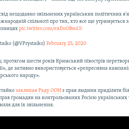
від нещодавно звільнених українських політичних в'
жнародній спільноті про тих, хто все ще утримується з
'язницях
pic.twitter.com/exDoOBsuUi
taiko (@VPrystaiko)
February 25, 2020
у, протягом шести років Кримський півострів перетвор
ії», де активно використовується «репресивна кампані
рського народу».
стайко
закликав Раду ООН
з прав людини приділяти бі
рав громадян на контрольованих Росією українських т
илля для їх звільнення.