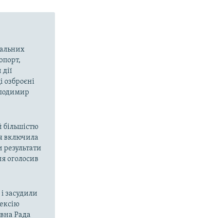
вальних
опорт,
 дії
і озброєні
олодимир
й більшістю
ія включила
и результати
ня оголосив
і засудили
нексію
овна Рада