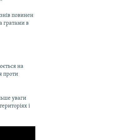
язнів повинен
а гратами в
юється на
я проти
льше уваги
ериторіях і