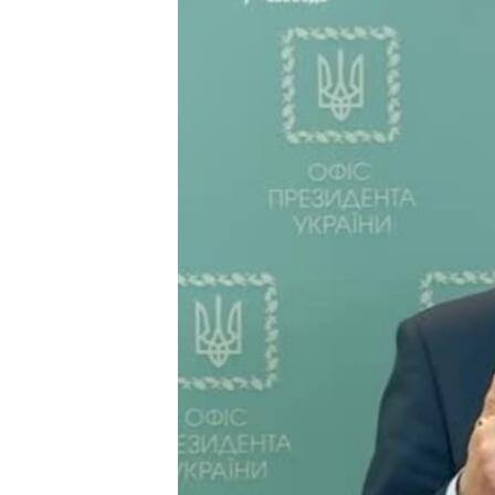
ВІДЕОУРОКИ «ELIFBE»
СВІДЧЕННЯ ОКУПАЦІЇ
УКРАЇНСЬКА ПРОБЛЕМА КРИМУ
ІНФОГРАФІКА