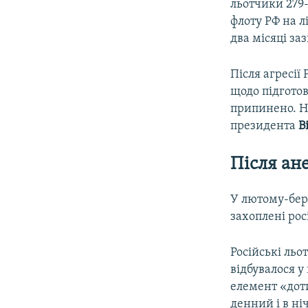
льотчики 279
флоту РФ на л
два місяці за
Після агресії 
щодо підгото
припинено. На
президента
В
Після ане
У лютому-бер
захоплені рос
Російські ль
відбувалося у
елемент «доти
денний і в ні