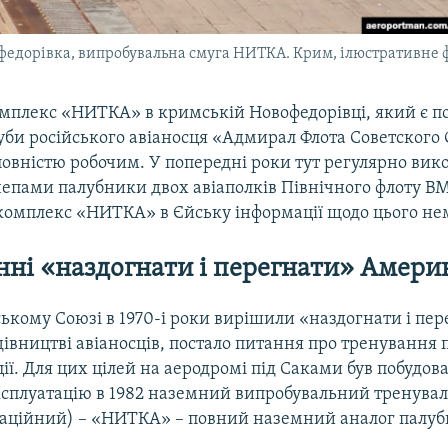
едорівка, випробувальна смуга НИТКА. Крим, ілюстративне 
омплекс «НИТКА» в кримській Новофедорівці, який є 
уби російського авіаносця «Адмирал Флота Советского
повністю робочим. У попередні роки тут регулярно вик
чепами палубники двох авіаполків Північного флоту В
комплекс «НИТКА» в Єйську інформації щодо цього не
нні «наздогнати і перегнати» Амери
ькому Союзі в 1970-і роки вирішили «наздогнати і пе
івництві авіаносців, постало питання про тренування п
ції. Для цих цілей на аеродромі під Саками був побудов
ксплуатацію в 1982 наземний випробувальний тренува
іаційний) – «НИТКА» – повний наземний аналог палуби