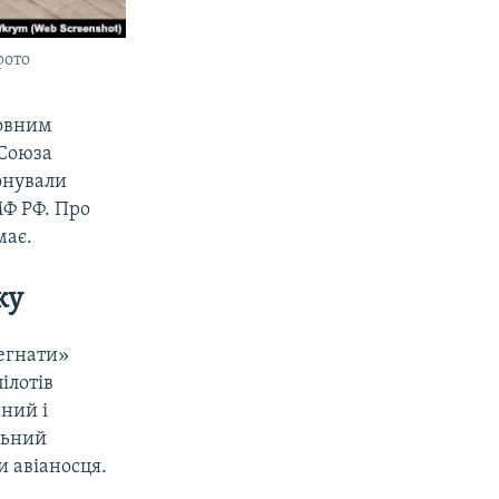
фото
повним
 Союза
онували
МФ РФ. Про
має.
ку
регнати»
ілотів
аний і
льний
 авіаносця.