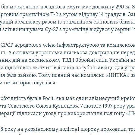
 бік моря злітно-посадкова смуга має довжину 290 м. 
ртовим трампліном Т-2 з кутом відриву 14 градусів. За
кцій комплексу разом із трампліном становить близьк
зліт винищувача Су-27 з трампліну відбувся у серпні 1
у СРСР аеродром з усією інфраструктурою та комплек
їні. А оскільки українська військова доктрина не пере
вних дій на океанському ТВД і Збройні сили України н
 й підготовка льотчиків літаків палубної авіації для ук
ил була зайвою. Тому певний час комплекс «НИТКА» з
 не використовувався.
обхідність була в Росії, яка має один авіанесучий крей
а Советского Союза Кузнецов». 7 лютого 1997 року уря
дерації підписали угоду про використання полігону «
08 року на українському полігоні щороку проходили т