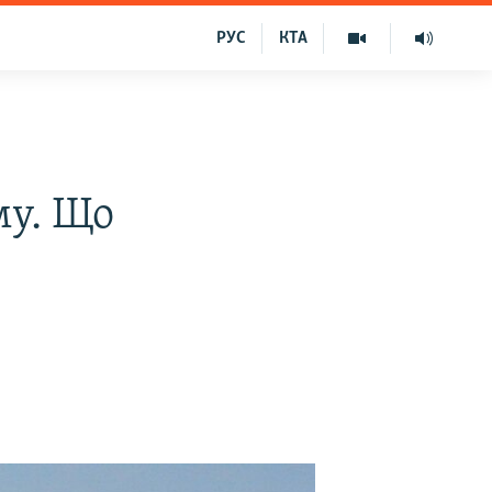
РУС
КТА
му. Що