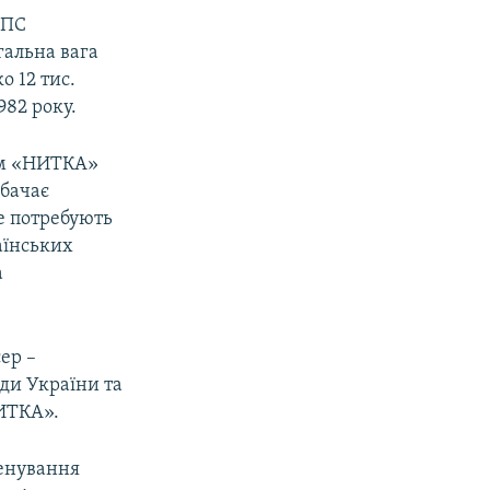
ЗПС
гальна вага
о 12 тис.
982 року.
сом «НИТКА»
дбачає
е потребують
раїнських
а
сер –
ди України та
НИТКА».
ренування