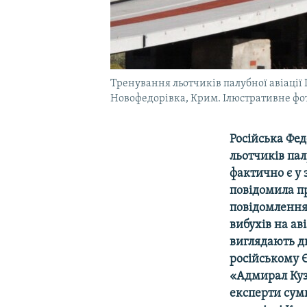
Тренування льотчиків палубної авіації
Новофедорівка, Крим. Ілюстративне фо
Російська Фе
льотчиків пал
фактично є у 
повідомила п
повідомлення 
вибухів на ав
виглядають д
російському Є
«Адмирал Кузн
експерти сумн