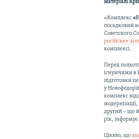
матеріалі Кри
«Комплекс
«
посадковий ко
Советского Со
російське аг
комплексі.
Перед польота
існуючими в Р
підготовки п
у Новофедорі
комплекс відо
модернізації
другий – що й
рік, інформує
Цікаво, що
ан