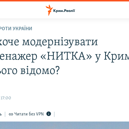
ПРОТИ УКРАЇНИ
 хоче модернізувати
ренажер «НИТКА» у Кри
ього відомо?
 17:00
ь
Читати без VPN