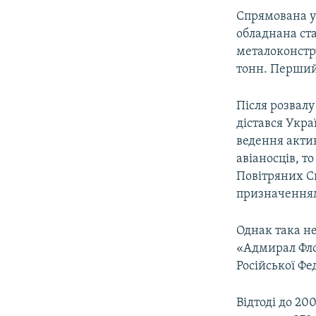
Спрямована у
обладнана ста
металоконстру
тонн. Перший 
Після розвал
дістався Укра
ведення акти
авіаносців, то
Повітряних С
призначенням
Однак така не
«Адмирал Флот
Російської Фе
Відтоді до 20