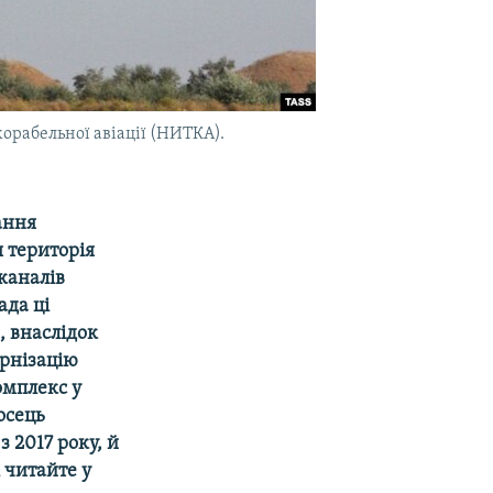
орабельної авіації (НИТКА).
ання
я територія
каналів
ада ці
, внаслідок
ернізацію
омплекс у
осець
з 2017 року, й
 читайте у