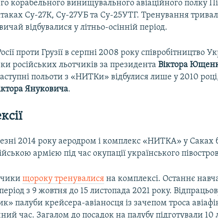
-го корабельного винищувального авіаційного полку П
ітаках Су-27К, Су-27УБ та Су-25УТГ. Тренування тривал
звичай відбувалися у літньо-осінній період.
Росії проти Грузії в серпні 2008 року співробітництво Ук
вки російських льотчиків за президента
Віктора Ющен
ступні польоти з «НИТКи» відбулися лише у 2010 році,
іктора Януковича
.
ксії
езні 2014 року аеродром і комплекс «НИТКА» у Саках 
ійською армією під час окупації українського півостров
отчики
щороку тренувалися
на комплексі. Останнє навч
 період з 9 жовтня до 15 листопада 2021 року. Відпрацьо
к» палуби крейсера-авіаносця із зачепом троса авіафі
чний час. Загалом до посадок на палубу підготували 10 