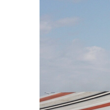
ВІДЕОУРОКИ «ELIFBE»
СВІДЧЕННЯ ОКУПАЦІЇ
УКРАЇНСЬКА ПРОБЛЕМА КРИМУ
ІНФОГРАФІКА