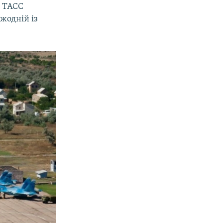
о ТАСС
 жодній із