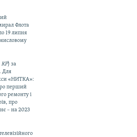
ний
дмирал Флота
ло 19 липня
омисловому
 КР
) за
. Для
екси «НИТКА»:
Про перший
го ремонту і
ів, про
нє – на 2023
телевізійного