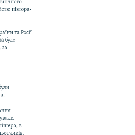
івнічного
істю півтора-
раїни та Росії
ка
було
 за
були
а.
ання
вували
нішера, в
льотчиків.