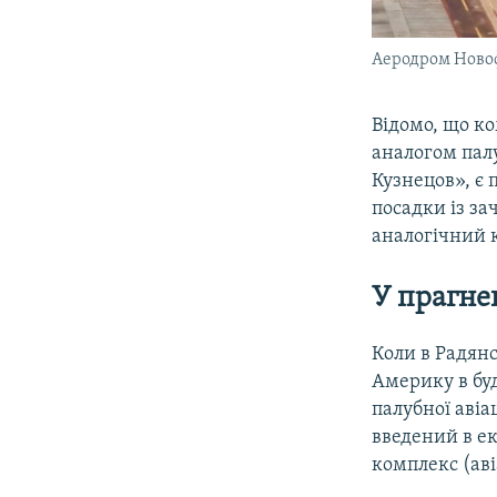
Аеродром Новоф
Відомо, що к
аналогом пал
Кузнецов», є 
посадки із за
аналогічний 
У прагне
Коли в Радянс
Америку в буд
палубної авіа
введений в е
комплекс (ав