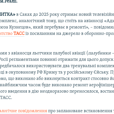
м.Реалії.
НИТКА»
в Саках до 2025 року отримає новий телевізій
мплекс, аналогічний тому, що стоїть на авіаносці «А
юза Кузнецов», який перебуває в ремонті», – повідоми
ентство
ТАСС
із посиланням на джерело в оборонно-пр
ми з авіаносця льотчики палубної авіації (
палубники –
осії регламентами повинні отримати для цього допуск
ередбачалося використовувати два тренувальні компл
вці в окупованому РФ Криму та у російському Єйську. 
мо, що виконано або виконується контракт стосовно йо
, найближчим часом буде виконано ремонт аерофінішер
ого введення в дію неодноразово переносилося, востан
 ТАСС.
алогічне повідомлення
про заплановане встановлення 