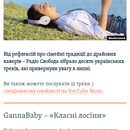
ВІДЕОУРОКИ «ELIFBE»
Русский
СВІДЧЕННЯ ОКУПАЦІЇ
Qırımtatar
УКРАЇНСЬКА ПРОБЛЕМА КРИМУ
ДОЛУЧАЙСЯ!
ІНФОГРАФІКА
Від рефлексій про сімейні традиції до драйових
каверів – Радіо Свобода зібрало десять українських
Усі сайти RFE/RL
треків, які привернули увагу в липні.
Ви також можете послухати ці треки
у
спеціальному плейлисті на YouTube Music.
GannaBaby – «Класні лосіни»