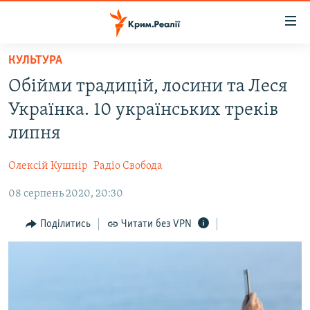
Доступність
посилання
Перейти
КУЛЬТУРА
до
НОВИНИ
Обійми традицій, лосини та Леся
основного
ВОДА.КРИМ
матеріалу
Українка. 10 українських треків
ВІДЕО ТА ФОТО
Перейти
липня
до
ПОЛІТИКА
основної
Олексій Кушнір
Радіо Свобода
БЛОГИ
навігації
Перейти
08 серпень 2020, 20:30
ПОГЛЯД
до
ІНТЕРВ'Ю
Поділитись
Читати без VPN
пошуку
ВСЕ ЗА ДЕНЬ
СПЕЦПРОЕКТИ
ЯК ОБІЙТИ БЛОКУВАННЯ
ДЕПОРТАЦІЯ