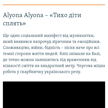
Alyona Alyona – «Тихо діти
сплять»
Ще один соціальний маніфест від музикантки,
який виявився напрочуд ліричним та емоційним.
Споживацтво, війни, бідність – пісня наче про всі
темні сторони життя людей. Кліп знімали на Балі,
де точно можна залишитись під враженням від
кількості сміття на квадратний метр. Чергова міцна
робота у скарбничку українського репу.