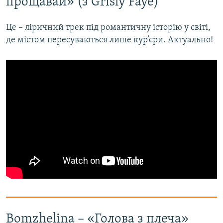
прощавай» (з Grisly Faye)
Це – ліричний трек під романтичну історію у світі,
де містом пересуваються лише кур’єри. Актуально!
Bomzhelina – «Голова з плеча»