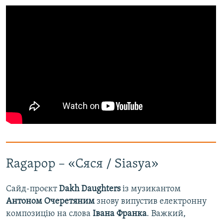
Ragapop – «Сяся / Siasya»
Сайд-проєкт
Dakh Daughters
із музикантом
Антоном Очеретяним
знову випустив електронну
композицію на слова
Івана Франка
. Важкий,