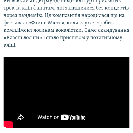
Київський андеграунд-іноді-поп гурт присвятив
трек та кліп фанатам, які залишилися без концертів
через пандемію. Ця композиція народилася ще на
фестивалі «Файне Місто», коли слухач зробив
комплімент лосинам вокалістки. Саме скандування
«Класні лосіни» і стало приспівом у позитивному
кліпі.