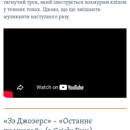
тягнучий трек, який ілюструється похмурим кліпом
у темних тонах. Цікаво, що ще змішають
музиканти наступного разу.
«Зэ Джозерс» – «Останнє