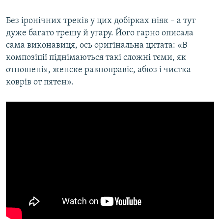
Без іронічних треків у цих добірках ніяк – а тут
дуже багато трешу й угару. Його гарно описала
сама виконавиця, ось оригінальна цитата: «В
композіції піднімаються такі сложні тєми, як
отношенія, женске равноправіє, абюз і чистка
коврів от пятен».