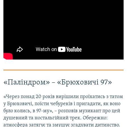
«Паліндром» – «Брюховичі 97»
«Через понад 20 років вирішили проїхатись з татом
у Брюховичі, поїсти чебуреків і пригадати, як воно
було колись, в 97-му», – розповів музикант про цей
душевний та ностальгійний трек. Обережно:
атмосфера затягує та змушує згадувати дитинство.