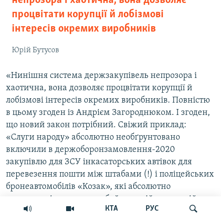
непрозора і хаотична, вона дозволяє
процвітати корупції й лобізмові
інтересів окремих виробників
Юрій Бутусов
«Нинішня система держзакупівель непрозора і
хаотична, вона дозволяє процвітати корупції й
лобізмові інтересів окремих виробників. Повністю
в цьому згоден із Андрієм Загороднюком. І згоден,
що новий закон потрібний. Свіжий приклад:
«Слуги народу» абсолютно необґрунтовано
включили в держоборонзамовлення-2020
закупівлю для ЗСУ інкасаторських автівок для
перевезення пошти між штабами (!) і поліцейських
бронеавтомобілів «Козак», які абсолютно
непридатні для ведення бойових дій на першій
КТА
РУС
лінії фронту, де зараз найгостріший дефіцит бойової