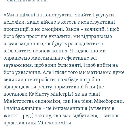
Світлана Панаіотіді
«Ми націлені на конструктив: знайти і усунути
недоліки, якщо дійсно в когось є конструктивні
пропозиції, а не емоційні. Закон – великий, і щоб
його було простіше ухвалити, ми відпрацюємо
візуалізацію того, як будуть розподілятися і
втілюватися повноваження. Я гадаю, що ми
опрацюємо максимально ефективно всі
зауваження, щоб вони були зняті, і щоб вийти на
його ухвалення. Але і після того ми матимемо дуже
великий шмат роботи: нам буде потрібно
відпрацювати решту нормативної бази (це
постанови Кабінету міністрів) як на рівні
Міністерства економіки, так і на рівні Міноборони.
І найважливіше – це імплементація (втілення в
життя – ред.) закону, яка має відбутися», – визнає
представниця Мінекономіки.