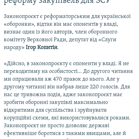
реформу закупівель для ЗСУ
Законопроєкт є реформаторським для української
«оборонки», відтак він має опонентів у владі,
визнає один із його авторів, член оборонного
комітету Верховної Ради, депутат від «Слуги
народу»
Ігор Копитін
.
«Дійсно, в законопроєкту є опоненти у владі. Я не
переходитиму на особистості… До другого читання
ми опрацювали аж 470 правок до нього. Але у
другому читанні він набрав лише 220 голосів. Для
нас це тривожна подія, адже законопроєкт має
зробити оборонні закупівлі максимально
відкритими для суспільства і зруйнувати
корупційні схеми, які використовувалися роками.
Законопроєкт не просто дозволяє державі
ефективніше боротися з такими явищами, але й