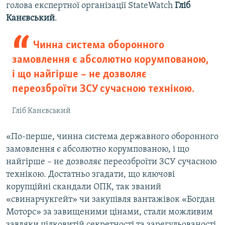
голова експертної організації StateWatch
Гліб
Канєвський
.
Чинна система оборонного
замовлення є абсолютно корумпованою,
і що найгірше – не дозволяє
переозброїти ЗСУ сучасною технікою.
Гліб Канєвський
«По-перше, чинна система державного оборонного
замовлення є абсолютно корумпованою, і що
найгірше – не дозволяє переозброїти ЗСУ сучасною
технікою. Достатньо згадати, що ключові
корупційні скандали ОПК, так званий
«свинарчукгейт» чи закупівля вантажівок «Богдан
Моторс» за завищеними цінами, стали можливим
завдяки цілковитій секретності та зарегульованості