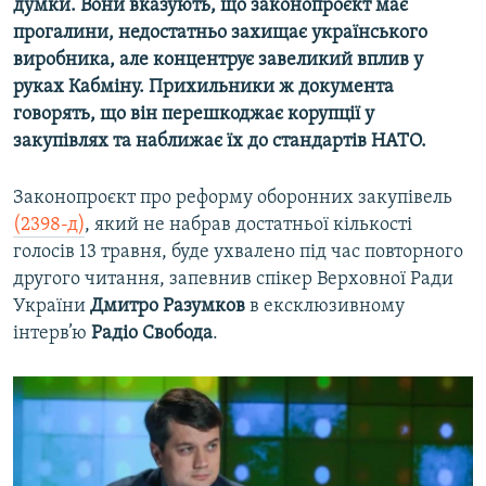
думки. Вони вказують, що законопроєкт має
прогалини, недостатньо захищає українського
виробника, але концентрує завеликий вплив у
руках Кабміну. Прихильники ж документа
говорять, що він перешкоджає корупції у
закупівлях та наближає їх до стандартів НАТО.
Законопроєкт про реформу оборонних закупівель
(2398-д)
, який не набрав достатньої кількості
голосів 13 травня, буде ухвалено під час повторного
другого читання, запевнив спікер Верховної Ради
України
Дмитро Разумков
в ексклюзивному
інтерв’ю
Радіо Свобода
.