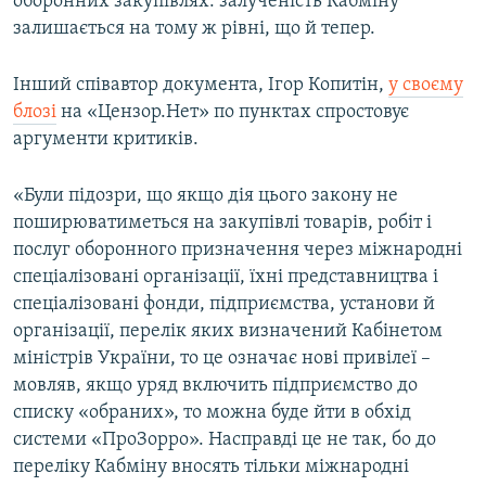
оборонних закупівлях: залученість Кабміну
залишається на тому ж рівні, що й тепер.
Інший співавтор документа, Ігор Копитін,
у своєму
блозі
на «Цензор.Нет» по пунктах спростовує
аргументи критиків.
«Були підозри, що якщо дія цього закону не
поширюватиметься на закупівлі товарів, робіт і
послуг оборонного призначення через міжнародні
спеціалізовані організації, їхні представництва і
спеціалізовані фонди, підприємства, установи й
організації, перелік яких визначений Кабінетом
міністрів України, то це означає нові привілеї –
мовляв, якщо уряд включить підприємство до
списку «обраних», то можна буде йти в обхід
системи «ПроЗорро». Насправді це не так, бо до
переліку Кабміну вносять тільки міжнародні