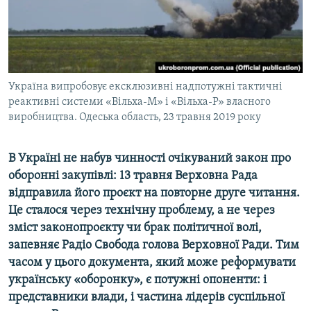
ВІДЕОУРОКИ «ELIFBE»
Русский
СВІДЧЕННЯ ОКУПАЦІЇ
Qırımtatar
УКРАЇНСЬКА ПРОБЛЕМА КРИМУ
ДОЛУЧАЙСЯ!
Україна випробовує ексклюзивні надпотужні тактичні
ІНФОГРАФІКА
реактивні системи «Вільха-М» і «Вільха-Р» власного
виробництва. Одеська область, 23 травня 2019 року
Усі сайти RFE/RL
В Україні не набув чинності очікуваний закон про
оборонні закупівлі: 13 травня Верховна Рада
відправила його проєкт на повторне друге читання.
Це сталося через технічну проблему, а не через
зміст законопроєкту чи брак політичної волі,
запевняє Радіо Свобода голова Верховної Ради. Тим
часом у цього документа, який може реформувати
українську «оборонку», є потужні опоненти: і
представники влади, і частина лідерів суспільної