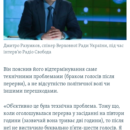
Дмитро Разумков, спікер Верховної Ради України, під час
інтерв’ю Радіо Свобода
Він пояснив його відтермінування саме
технічними проблемами (браком голосів після
перерви), а не відсутністю політичної волі чи
іншими перешкодами.
«Об’єктивно це була технічна проблема. Тому що,
коли оголошувалася перерва у засіданні на півтори
години (зазвичай вона триває дві години), то після
неї не вистачило буквально п’яти-шести голосів. Я