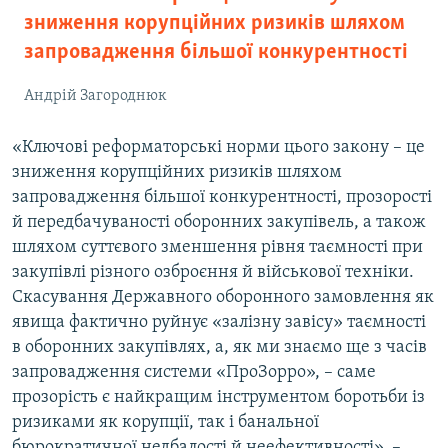
зниження корупційних ризиків шляхом
запровадження більшої конкурентності
Андрій Загороднюк
«Ключові реформаторські норми цього закону – це
зниження корупційних ризиків шляхом
запровадження більшої конкурентності, прозорості
й передбачуваності оборонних закупівель, а також
шляхом суттєвого зменшення рівня таємності при
закупівлі різного озброєння й військової техніки.
Скасування Державного оборонного замовлення як
явища фактично руйнує «залізну завісу» таємності
в оборонних закупівлях, а, як ми знаємо ще з часів
запровадження системи «ПроЗорро», – саме
прозорість є найкращим інструментом боротьби із
ризиками як корупції, так і банальної
бюрократичної недбалості й неефективності», –