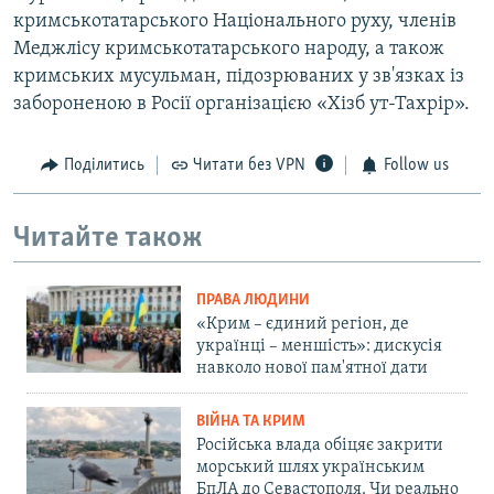
кримськотатарського Національного руху, членів
Меджлісу кримськотатарського народу, а також
кримських мусульман, підозрюваних у зв'язках із
забороненою в Росії організацією «Хізб ут-Тахрір».
Поділитись
Читати без VPN
Follow us
Читайте також
ПРАВА ЛЮДИНИ
«Крим – єдиний регіон, де
українці – меншість»: дискусія
навколо нової пам'ятної дати
ВІЙНА ТА КРИМ
Російська влада обіцяє закрити
морський шлях українським
БпЛА до Севастополя. Чи реально