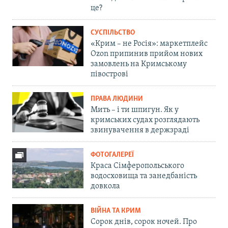
це?
СУСПІЛЬСТВО
«Крим – не Росія»: маркетплейс
Ozon припинив прийом нових
замовлень на Кримському
півострові
ПРАВА ЛЮДИНИ
Мить – і ти шпигун. Як у
кримських судах розглядають
звинувачення в держзраді
ФОТОГАЛЕРЕЇ
Краса Сімферопольського
водосховища та занедбаність
довкола
ВІЙНА ТА КРИМ
Сорок днів, сорок ночей. Про