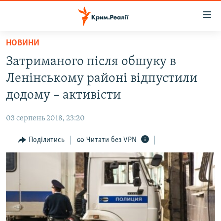
Доступність
посилання
Перейти
НОВИНИ
до
НОВИНИ
Затриманого після обшуку в
основного
ВОДА.КРИМ
матеріалу
Ленінському районі відпустили
ВІДЕО ТА ФОТО
Перейти
додому – активісти
до
ПОЛІТИКА
основної
03 серпень 2018, 23:20
БЛОГИ
навігації
Перейти
Поділитись
Читати без VPN
ПОГЛЯД
до
ІНТЕРВ'Ю
пошуку
ВСЕ ЗА ДЕНЬ
СПЕЦПРОЕКТИ
ЯК ОБІЙТИ БЛОКУВАННЯ
ДЕПОРТАЦІЯ