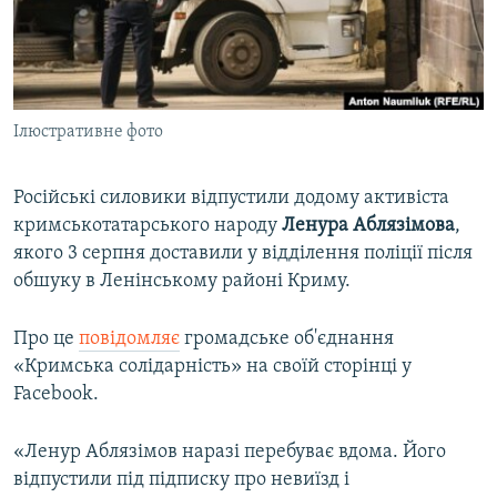
ВІДЕОУРОКИ «ELIFBE»
Русский
СВІДЧЕННЯ ОКУПАЦІЇ
Qırımtatar
УКРАЇНСЬКА ПРОБЛЕМА КРИМУ
Ілюстративне фото
ДОЛУЧАЙСЯ!
ІНФОГРАФІКА
Російські силовики відпустили додому активіста
кримськотатарського народу
Ленура Аблязімова
,
Усі сайти RFE/RL
якого 3 серпня доставили у відділення поліції після
обшуку в Ленінському районі Криму.
Про це
повідомляє
громадське об'єднання
«Кримська солідарність» на своїй сторінці у
Facebook.
«Ленур Аблязімов наразі перебуває вдома. Його
відпустили під підписку про невиїзд і