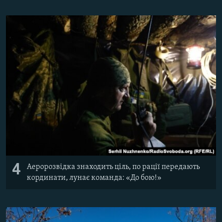
4
Аеророзвідка знаходить ціль, по рації передають
кординати, лунає команда: «До бою!»