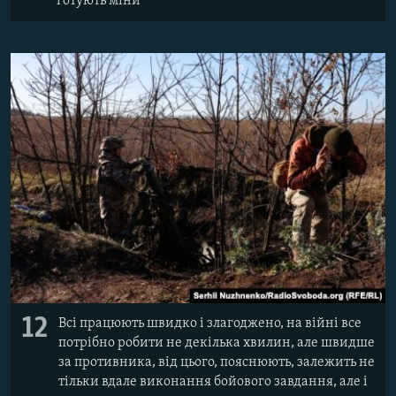
готують міни
12
Всі працюють швидко і злагоджено, на війні все
потрібно робити не декілька хвилин, але швидше
за противника, від цього, пояснюють, залежить не
тільки вдале виконання бойового завдання, але і