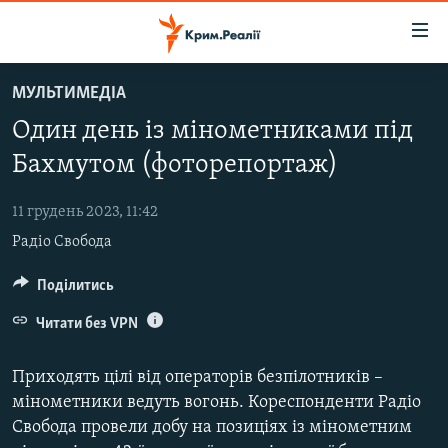
Доступність
посилання
Перейти
МУЛЬТИМЕДІА
до
НОВИНИ
Один день із мінометниками під
основного
ВОДА.КРИМ
матеріалу
Бахмутом (фоторепортаж)
ВІДЕО ТА ФОТО
Перейти
до
11 грудень 2023, 11:42
ПОЛІТИКА
основної
Радіо Свобода
БЛОГИ
навігації
Перейти
ПОГЛЯД
Поділитись
до
ІНТЕРВ'Ю
Читати без VPN
пошуку
ВСЕ ЗА ДЕНЬ
Приходять цілі від операторів безпілотників –
СПЕЦПРОЕКТИ
мінометники ведуть вогонь. Кореспонденти Радіо
Свобода провели добу на позиціях із мінометним
ЯК ОБІЙТИ БЛОКУВАННЯ
ДЕПОРТАЦІЯ