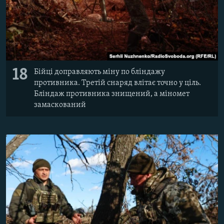
18
Бійці доправляють міну по бліндажу
противника. Третій снаряд влітає точно у ціль.
Бліндаж противника знищений, а міномет
замаскований