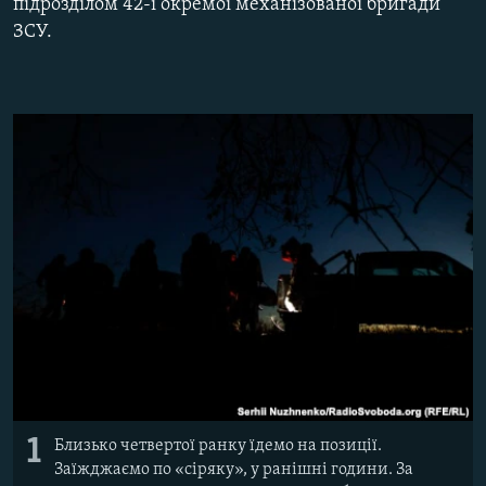
підрозділом 42-ї окремої механізованої бригади
ВІДЕОУРОКИ «ELIFBE»
ЗСУ.
Русский
СВІДЧЕННЯ ОКУПАЦІЇ
Qırımtatar
УКРАЇНСЬКА ПРОБЛЕМА КРИМУ
ДОЛУЧАЙСЯ!
ІНФОГРАФІКА
Усі сайти RFE/RL
1
Близько четвертої ранку їдемо на позиції.
Заїжджаємо по «сіряку», у ранішні години. За