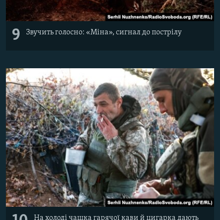
9
Звучить голосно: «Міна», сигнал до пострілу
На холоді чашка гарячої кави й цигарка дають