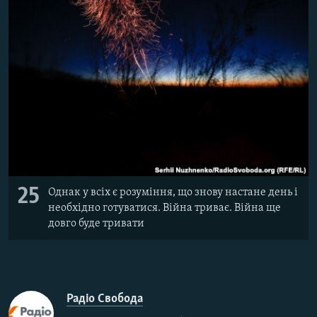
25
Однак у всіх є розуміння, що знову настане день і
необхідно готуватися. Війна триває. Війна ще
довго буде тривати
Радіо Свобода