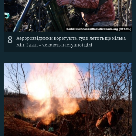
8
Аеророзвідники корегують, туди летить ще кілька
мін. І далі – чекають наступної цілі