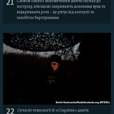
21
Словом «міна» мінометники дають сигнал до
пострілу, військові закривають долонями вуха та
відкривають рота – це рятує від контузії та
запобігає баротравмам
22
Сучасні технології й «Старлінк» дають