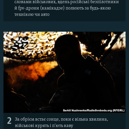
словами військових, вдень російські безпілотники
й fpv-дрони (камікадзе) полюють за будь-якою
технікою чи авто
2
За обрієм встає сонце, поки є вільна хвилина,
військові курять і п'ють каву