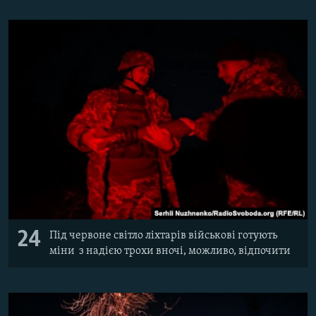
24
Під червоне світло ліхтарів військові готують
міни з надією трохи вночі, можливо, відпочити