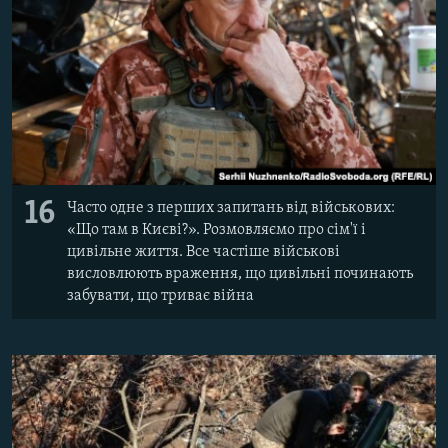
16
Часто одне з перших запитань від військових:
«Що там в Києві?». Розмовляємо про сім'ї і
цивільне життя. Все частіше військові
висловлюють враження, що цивільні починають
забувати, що триває війна