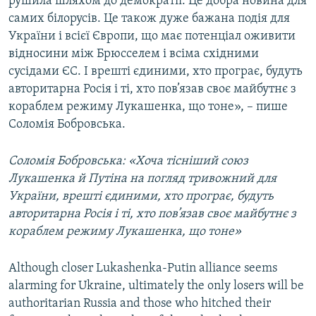
рушила шляхом до демократії. Це добра новина для
самих білорусів. Це також дуже бажана подія для
України і всієї Європи, що має потенціал оживити
відносини між Брюсселем і всіма східними
сусідами ЄС. І врешті єдиними, хто програє, будуть
авторитарна Росія і ті, хто пов’язав своє майбутнє з
кораблем режиму Лукашенка, що тоне», – пише
Соломія Бобровська.
Соломія Бобровська: «Хоча тісніший союз
Лукашенка й Путіна на погляд тривожний для
України, врешті єдиними, хто програє, будуть
авторитарна Росія і ті, хто пов’язав своє майбутнє з
кораблем режиму Лукашенка, що тоне»
Although closer Lukashenka-Putin alliance seems
alarming for Ukraine, ultimately the only losers will be
authoritarian Russia and those who hitched their