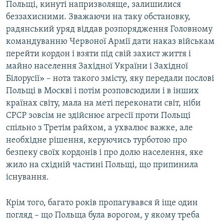
Польщі, кинуті напризволяще, залишилися
беззахисними. Зважаючи на таку обстановку,
радянський уряд віддав розпорядження Головному
командуванню Червоної Армії дати наказ військам
перейти кордон і взяти під свій захист життя і
майно населення Західної України і Західної
Білорусії» – нота такого змісту, яку передали послові
Польщі в Москві і потім розповсюдили і в інших
країнах світу, мала на меті переконати світ, ніби
СРСР зовсім не здійснює агресії проти Польщі
спільно з Третім райхом, а ухвалює важке, але
необхідне рішення, керуючись турботою про
безпеку своїх кордонів і про долю населення, яке
жило на східній частині Польщі, що припинила
існування.
Крім того, багато років пропагувався й іще один
погляд – що Польща була ворогом, у якому треба