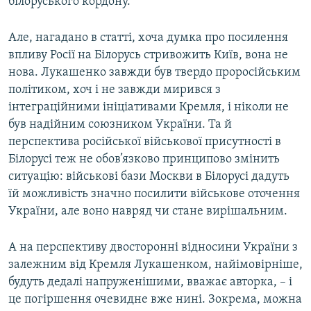
білоруського кордону.
Але, нагадано в статті, хоча думка про посилення
впливу Росії на Білорусь стривожить Київ, вона не
нова. Лукашенко завжди був твердо проросійським
політиком, хоч і не завжди мирився з
інтеграційними ініціативами Кремля, і ніколи не
був надійним союзником України. Та й
перспектива російської військової присутності в
Білорусі теж не обов’язково принципово змінить
ситуацію: військові бази Москви в Білорусі дадуть
їй можливість значно посилити військове оточення
України, але воно навряд чи стане вирішальним.
А на перспективу двосторонні відносини України з
залежним від Кремля Лукашенком, найімовірніше,
будуть дедалі напруженішими, вважає авторка, – і
це погіршення очевидне вже нині. Зокрема, можна