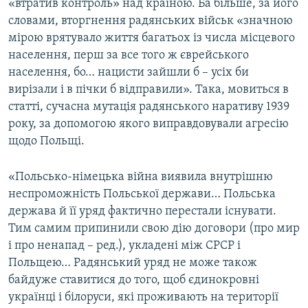
«втратив контроль» над країною. Ба більше, за його
словами, вторгнення радянських військ «значною
мірою врятувало життя багатьох із числа місцевого
населення, перш за все того ж єврейського
населення, бо… нацисти зайшли б – усіх би
вирізали і в пічки б відправили». Така, мовиться в
статті, сучасна мутація радянського наративу 1939
року, за допомогою якого виправдовували агресію
щодо Польщі.
«Польсько-німецька війна виявила внутрішню
неспроможність Польської держави… Польська
держава й її уряд фактично перестали існувати.
Тим самим припинили свою дію договори (про мир
і про ненапад – ред.), укладені між СРСР і
Польщею… Радянський уряд не може також
байдуже ставитися до того, щоб єдинокровні
українці і білоруси, які проживають на території