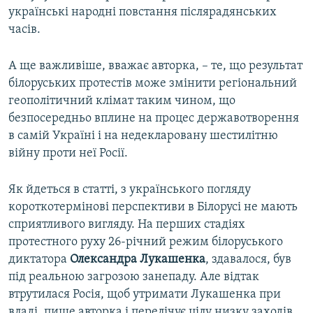
українські народні повстання післярадянських
часів.
А ще важливіше, вважає авторка, – те, що результат
білоруських протестів може змінити регіональний
геополітичний клімат таким чином, що
безпосередньо вплине на процес державотворення
в самій Україні і на недекларовану шестилітню
війну проти неї Росії.
Як йдеться в статті, з українського погляду
короткотермінові перспективи в Білорусі не мають
сприятливого вигляду. На перших стадіях
протестного руху 26-річний режим білоруського
диктатора
Олександра Лукашенка
, здавалося, був
під реальною загрозою занепаду. Але відтак
втрутилася Росія, щоб утримати Лукашенка при
владі, пише авторка і перелічує цілу низку заходів