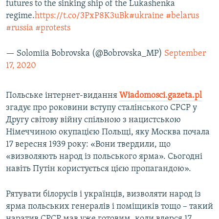
futures to the sinking ship of the Lukashenka
regime.
https://t.co/3PxP8K3uBk
#ukraine
#belarus
#russia
#protests
— Solomiia Bobrovska (@Bobrovska_MP)
September
17, 2020
Польське інтернет-видання
Wiadomosci.gazeta.pl
згадує про роковини вступу сталінського СРСР у
Другу світову війну спільною з нацистською
Німеччиною окупацією Польщі, яку Москва почала
17 вересня 1939 року: «Вони твердили, що
«визволяють народ із польського ярма». Сьогодні
навіть Путін користується цією пропагандою».
Рятувати білорусів і українців, визволяти народ із
ярма польських генералів і поміщиків тощо – такий
наратив СРСР мав уже готовим, коли вдерся 17