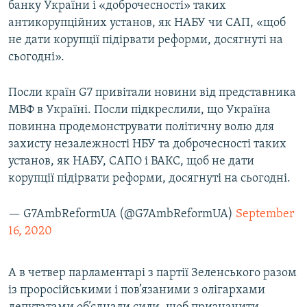
банку України і «доброчесності» таких
антикорупційних установ, як НАБУ чи САП, «щоб
не дати корупції підірвати реформи, досягнуті на
сьогодні».
Посли країн G7 привітали новини від представника
МВФ в Україні. Посли підкреслили, що Україна
повинна продемонструвати політичну волю для
захисту незалежності НБУ та доброчесності таких
установ, як НАБУ, САПО і ВАКС, щоб не дати
корупції підірвати реформи, досягнуті на сьогодні.
— G7AmbReformUA (@G7AmbReformUA)
September
16, 2020
А в четвер парламентарі з партії Зеленського разом
із проросійськими і пов’язаними з олігархами