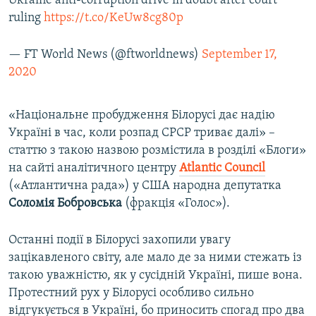
Ukraine anti-corruption drive in doubt after court
ruling
https://t.co/KeUw8cg80p
— FT World News (@ftworldnews)
September 17,
2020
«Національне пробудження Білорусі дає надію
Україні в час, коли розпад СРСР триває далі» –
статтю з такою назвою розмістила в розділі «Блоги»
на сайті аналітичного центру
Atlantic Council
(«Атлантична рада») у США народна депутатка
Соломія Бобровська
(фракція «Голос»).
Останні події в Білорусі захопили увагу
зацікавленого світу, але мало де за ними стежать із
такою уважністю, як у сусідній Україні, пише вона.
Протестний рух у Білорусі особливо сильно
відгукується в Україні, бо приносить спогад про два