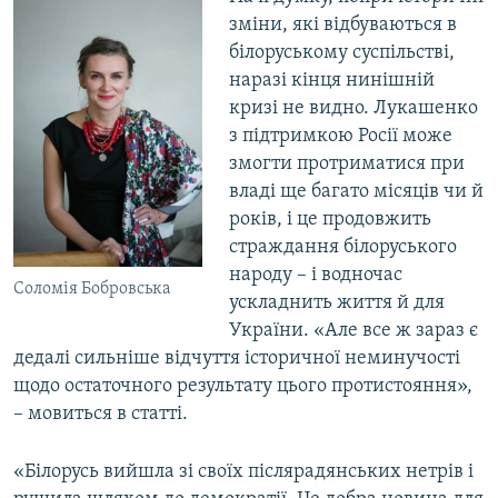
зміни, які відбуваються в
білоруському суспільстві,
наразі кінця нинішній
кризі не видно. Лукашенко
з підтримкою Росії може
змогти протриматися при
владі ще багато місяців чи й
років, і це продовжить
страждання білоруського
народу – і водночас
Соломія Бобровська
ускладнить життя й для
України. «Але все ж зараз є
дедалі сильніше відчуття історичної неминучості
щодо остаточного результату цього протистояння»,
– мовиться в статті.
«Білорусь вийшла зі своїх післярадянських нетрів і