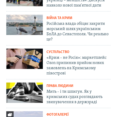
українці – меншість»: дискусія
навколо нової пам'ятної дати
ВІЙНА ТА КРИМ
Російська влада обіцяє закрити
морський шлях українським
БпЛА до Севастополя. Чи реально
це?
СУСПІЛЬСТВО
«Крим – не Росія»: маркетплейс
Ozon припинив прийом нових
замовлень на Кримському
півострові
ПРАВА ЛЮДИНИ
Мить – і ти шпигун. Як у
кримських судах розглядають
звинувачення в держзраді
ФОТОГАЛЕРЕЇ