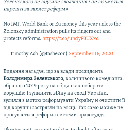
Зеленського не відкине зволікання і не візьметься
нарешті за захист реформ»
No IMF, World Bank or Eu money this year unless the
Zelensky administration pulls its fingers out and
protects reforms.
https://t.co/undyP3UXxd
— Timothy Ash (@tashecon)
September 16, 2020
Видання нагадує, що за влади президента
Володимира Зеленського
, колишнього комедіанта,
обраного 2019 року на обіцянках побороти
корупцію і зупинити війну на сході України,
зусилля з метою реформувати Україну й очистити її
від корупції застрягли на місці. Так само майже не
просувається реформа системи правосуддя.