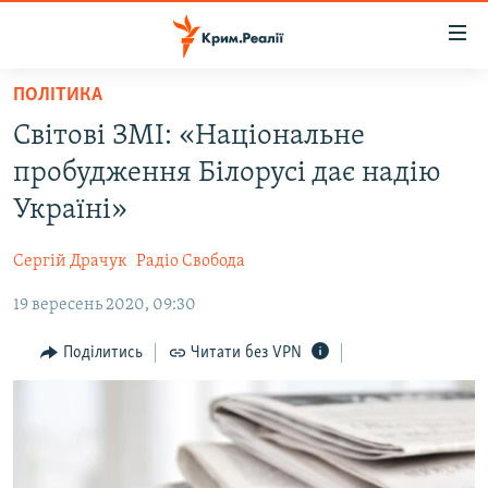
Доступність
посилання
Перейти
ПОЛІТИКА
до
НОВИНИ
Світові ЗМІ: «Національне
основного
ВОДА.КРИМ
матеріалу
пробудження Білорусі дає надію
ВІДЕО ТА ФОТО
Перейти
Україні»
до
ПОЛІТИКА
основної
Сергій Драчук
Радіо Свобода
БЛОГИ
навігації
Перейти
19 вересень 2020, 09:30
ПОГЛЯД
до
ІНТЕРВ'Ю
Поділитись
Читати без VPN
пошуку
ВСЕ ЗА ДЕНЬ
СПЕЦПРОЕКТИ
ЯК ОБІЙТИ БЛОКУВАННЯ
ДЕПОРТАЦІЯ