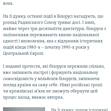
вона.
На її думку, останні події в Білорусі нагадують, що
розпад Радянського Союзу триває досі. І нині,
майже через три десятиліття диктатури, білоруси з
запізненням переживають хвилю національної
єдності і визволення, яка є відлунням історичних
подій кінця 1980-х – початку 1990-х років у
Центральній Європі.
І недавні протести, які білоруси пережили спільно,
вже змінюють настрої і формують національну
самосвідомість у мільйонів білорусів, змінюючи
погляд країни на саму себе. Ніякі російські гроші
чи кремлівські м’язи не зможуть обернути цей
процес назад, вважає авторка.
На її думку, попри історичні