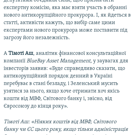
депутатами об’єднали сили, щоб призначити
експертну комісію, яка має взяти участь в обранні
нового антикорупційного прокурора. І, як йдеться в
статті, активісти кажуть, що вибір саме цими
експертами нового прокурора може поставити під
загрозу його незалежність.
А
Тімоті Аш
, аналітик фінансової консультаційної
компанії
BlueBay Asset Management
, у заувагах для
інвесторів заявив: «Буде справедливо сказати, що
антикорупційний порядок денний в Україні
перебуває в стані безладу, і Зеленський мусить
узятися за нього, якщо хоче отримати хоч якісь
кошти від МВФ, Світового банку і, звісно, від
Євросоюзу до кінця року».
Тімоті Аш: «Ніяких коштів від МВФ, Світового
банку чи ЄС цього року, якщо тільки адміністрація