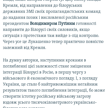
Кремля, від направлення до білоруських
державних ЗМІ своїх пропагандистських команд
до надання позик і висловленої російським
президентом
Володимиром Путіним
готовності
направити до Білорусі своїх силовиків, якщо
ситуація з протестами там вийде з-під контролю.
Через усе це Лукашенко тепер практично повністю
залежний від Кремля.
На думку авторки, наступними кроками в
поглибленні цієї залежності стане зміцнення
інтеграції Білорусі в Росію, в першу чергу з
військового й економічного погляду. І, з погляду
України, це стало б найтривожнішим негайним
результатом такого поглиблення інтеграції, бо може
створити істотну російську військову загрозу
вздовж усього тисячокілометрового українсько-