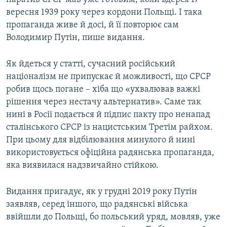
вересня 1939 року через кордони Польщі. І така
пропаганда живе й досі, й її повторює сам
Володимир Путін, пише видання.
Як йдеться у статті, сучасний російський
націоналізм не припускає й можливості, що СРСР
робив щось погане – хіба що «ухвалював важкі
рішення через нестачу альтернатив». Саме так
нині в Росії подається й підпис пакту про ненапад
сталінського СРСР із нацистським Третім райхом.
При цьому для відбілювання минулого й нині
використовується офіційна радянська пропаганда,
яка виявилася надзвичайно стійкою.
Видання пригадує, як у грудні 2019 року Путін
заявляв, серед іншого, що радянські війська
ввійшли до Польщі, бо польський уряд, мовляв, уже