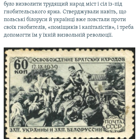
було визволити трудящий народ міст і сіл із-під
гнобительського ярма. Стверджували навіть, що
польські білоруси й українці вже повстали проти
своїх гнобителів, «поміщиків і капіталістів», і треба
допомогти їм у їхній визвольній революції.