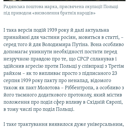
Радянська поштова марка, присвячена окупації Польщі
під приводом «визволення братніх народів»
І така версія подій 1939 року й далі актуальна
принаймні для частини росіян, мовиться в статті, –
серед того й для Володимира Путіна. Вона особливо
допомагає уникнути необхідності постати перед
незручною правдою про те, що СРСР спланував і
здійснив агресію проти Польщі у співпраці з Третім
райхом – як то випливає просто з підписаного 23
серпня 1939 року пакту про ненапад, відомого
також як пакт Молотова – Ріббентропа, а особливо з
його таємного додаткового протоколу, який містив
положення про поділ сфер впливу в Східній Європі,
в тому числі про поділ Польщі.
І таке трактування виявилося дуже універсальним,