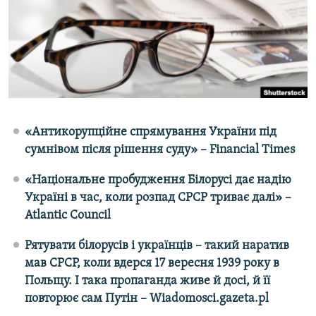
ВІДЕОУРОКИ «ELIFBE»
Русский
СВІДЧЕННЯ ОКУПАЦІЇ
Qırımtatar
УКРАЇНСЬКА ПРОБЛЕМА КРИМУ
ДОЛУЧАЙСЯ!
ІНФОГРАФІКА
«Антикорупційне спрямування України під
сумнівом після рішення суду» – Financial Times
Усі сайти RFE/RL
«Національне пробудження Білорусі дає надію
Україні в час, коли розпад СРСР триває далі» –
Atlantic Council
Рятувати білорусів і українців – такий наратив
мав СРСР, коли вдерся 17 вересня 1939 року в
Польщу. І така пропаганда живе й досі, й її
повторює сам Путін – Wiadomosci.gazeta.pl