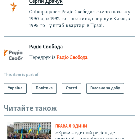
Сергій Драчук
Співпрацюю з Радіо Свобода з самого початку
1990-х, із 1992-го – постійно, спершу в Києві, з
1995-го – у штаб-квартирі в Празі.
Радіо Свобода
Передрук із
Радіо Свобода
This item is part of
Україна
Політика
Статті
Головне за добу
Читайте також
ПРАВА ЛЮДИНИ
«Крим – єдиний регіон, де