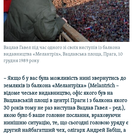
Вацлав Гавел під час одного зі своїх виступів із балкона
видавництва «Мелантріх», Вацлавська площа, Прага, 10
грудня 1989 року
– Якщо б у вас була можливість нині звернутись до
земляків із балкона «Мелантріха» (
Melantrich
–
відоме чеське видавництво, офіс якого був на
Вацлавській площі в центрі Праги і з балкона якого
30 років тому не раз виступав Вацлав Гавел – ред.),
якою було б ваше головне послання, враховуючи
нинішню ситуацію, те, що сьогодні головою уряду є
другий найбагатший чех, олігарх Андрей Бабіш, а