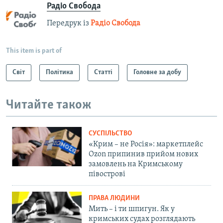
Радіо Свобода
Передрук із
Радіо Свобода
This item is part of
Світ
Політика
Статті
Головне за добу
Читайте також
СУСПІЛЬСТВО
«Крим – не Росія»: маркетплейс
Ozon припинив прийом нових
замовлень на Кримському
півострові
ПРАВА ЛЮДИНИ
Мить – і ти шпигун. Як у
кримських судах розглядають