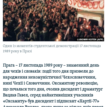
ВІДЕОУРОКИ «ELIFBE»
Русский
СВІДЧЕННЯ ОКУПАЦІЇ
Qırımtatar
УКРАЇНСЬКА ПРОБЛЕМА КРИМУ
ДОЛУЧАЙСЯ!
ІНФОГРАФІКА
Один із моментів студентської демонстрації 17 листопада
1989 року в Празі
Усі сайти RFE/RL
Прага – 17 листопада 1989 року – знаменний день
для чехів і словаків: події того дня призвели до
народження некомуністичної Чехословаччини,
нині Чехії і Словаччини. Оксамитову революцію,
що почалася того дня, очолив дисидент і драматург
Вацлав Гавел, серед найактивніших учасників
«Оксамиту» був дисидент і підписант «Хартії-77»