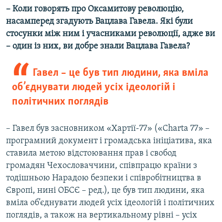
– Коли говорять про Оксамитову революцію,
насамперед згадують Вацлава Гавела. Які були
стосунки між ним і учасниками революції, адже ви
– один із
них, ви добре знали Вацлава Гавела?
Гавел – це був тип людини, яка вміла
об’єднувати людей усіх ідеологій і
політичних поглядів
– Гавел був засновником «Хартії-77» («Charta 77» –
програмний документ і громадська ініціатива, яка
ставила метою відстоювання прав і свобод
громадян Чехословаччини, співпрацю країни з
тодішньою Нарадою безпеки і співробітництва в
Європі, нині ОБСЄ – ред.), це був тип людини, яка
вміла об’єднувати людей усіх ідеологій і політичних
поглядів, а також на вертикальному рівні – усіх