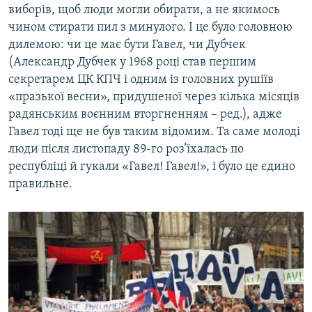
виборів, щоб люди могли обирати, а не якимось
чином стирати пил з минулого. І це було головною
дилемою: чи це має бути Гавел, чи Дубчек
(Александр Дубчек у 1968 році став першим
секретарем ЦК КПЧ і одним із головних рушіїв
«празької весни», придушеної через кілька місяців
радянським воєнним вторгненням – ред.), адже
Гавел тоді ще не був таким відомим. Та саме молоді
люди після листопаду 89-го роз’їхалась по
республіці й гукали «Гавел! Гавел!», і було це єдино
правильне.