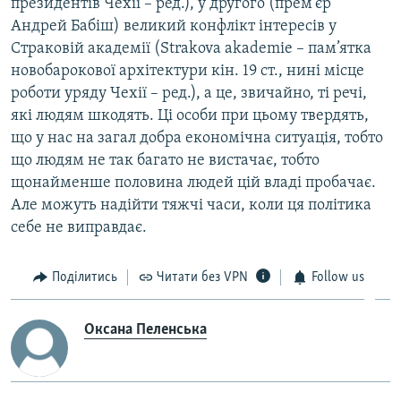
президентів Чехії – ред.), у другого (прем’єр
Андрей Бабіш) великий конфлікт інтересів у
Страковій академії (Strakova akademie – пам’ятка
новобарокової архітектури кін. 19 ст., нині місце
роботи уряду Чехії – ред.), а це, звичайно, ті речі,
які людям шкодять. Ці особи при цьому твердять,
що у нас на загал добра економічна ситуація, тобто
що людям не так багато не вистачає, тобто
щонайменше половина людей цій владі пробачає.
Але можуть надійти тяжчі часи, коли ця політика
себе не виправдає.
Поділитись
Читати без VPN
Follow us
Оксана Пеленська