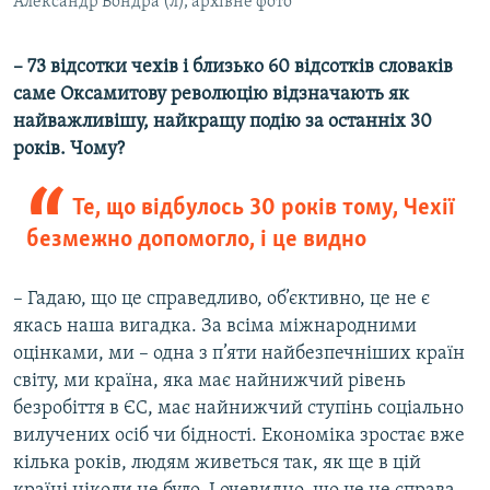
Александр Вондра (л), архівне фото
– 73 відсотки чехів і близько 60 відсотків словаків
саме Оксамитову революцію відзначають як
найважливішу, найкращу подію за останніх 30
років. Чому?
Те, що відбулось 30 років тому, Чехії
безмежно допомогло, і це видно
– Гадаю, що це справедливо, об’єктивно, це не є
якась наша вигадка. За всіма міжнародними
оцінками, ми – одна з п’яти найбезпечніших країн
світу, ми країна, яка має найнижчий рівень
безробіття в ЄС, має найнижчий ступінь соціально
вилучених осіб чи бідності. Економіка зростає вже
кілька років, людям живеться так, як ще в цій