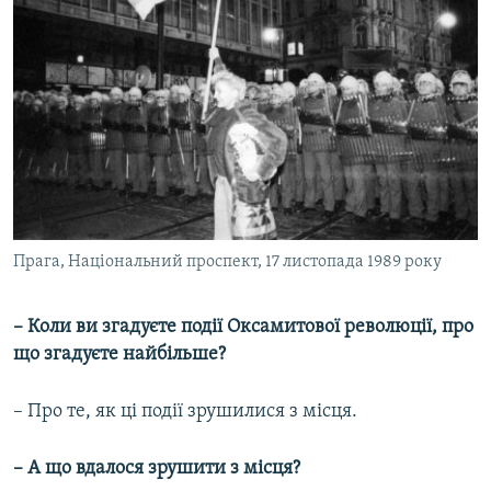
Прага, Національний проспект, 17 листопада 1989 року
– Коли ви згадуєте події Оксамитової революції, про
що згадуєте найбільше?
– Про те, як ці події зрушилися з місця.
– А що вдалося зрушити з місця?