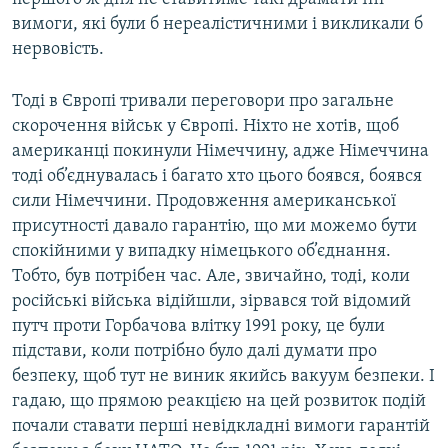
вимоги, які були б нереалістичними і викликали б
нервовість.
Тоді в Європі тривали переговори про загальне
скорочення військ у Європі. Ніхто не хотів, щоб
американці покинули Німеччину, адже Німеччина
тоді об’єднувалась і багато хто цього боявся, боявся
сили Німеччини. Продовження американської
присутності давало гарантію, що ми можемо бути
спокійними у випадку німецького об’єднання.
Тобто, був потрібен час. Але, звичайно, тоді, коли
російські війська відійшли, зірвався той відомий
путч проти Горбачова влітку 1991 року, це були
підстави, коли потрібно було далі думати про
безпеку, щоб тут не виник якийсь вакуум безпеки. І
гадаю, що прямою реакцією на цей розвиток подій
почали ставати перші невідкладні вимоги гарантій