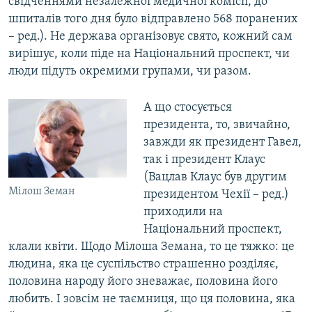
свідченнями незалежної медичної комісії, до
шпиталів того дня було відправлено 568 поранених
– ред.). Не держава організовує свято, кожний сам
вирішує, коли піде на Національний проспект, чи
люди підуть окремими групами, чи разом.
А що стосується
президента, то, звичайно,
завжди як президент Гавел,
так і президент Клаус
(Вацлав Клаус був другим
Мілош Земан
президентом Чехії – ред.)
приходили на
Національний проспект,
клали квіти. Щодо Мілоша Земана, то це тяжко: це
людина, яка це суспільство страшенно розділяє,
половина народу його зневажає, половина його
любить. І зовсім не таємниця, що ця половина, яка