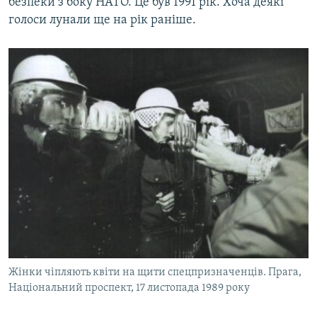
безпеки з боку НАТО. Це був 1991 рік. Хоча деякі
голоси лунали ще на рік раніше.
Жінки чіпляють квіти на щити спецпризначенців. Прага,
Національний проспект, 17 листопада 1989 року