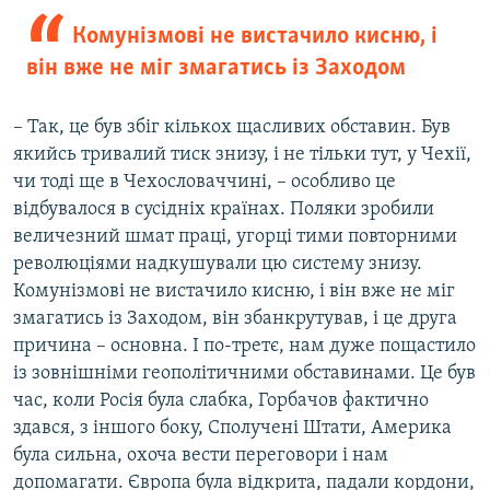
Комунізмові не вистачило кисню, і
він вже не міг змагатись із Заходом
– Так, це був збіг кількох щасливих обставин. Був
якийсь тривалий тиск знизу, і не тільки тут, у Чехії,
чи тоді ще в Чехословаччині, – особливо це
відбувалося в сусідніх країнах. Поляки зробили
величезний шмат праці, угорці тими повторними
революціями надкушували цю систему знизу.
Комунізмові не вистачило кисню, і він вже не міг
змагатись із Заходом, він збанкрутував, і це друга
причина – основна. І по-третє, нам дуже пощастило
із зовнішніми геополітичними обставинами. Це був
час, коли Росія була слабка, Горбачов фактично
здався, з іншого боку, Сполучені Штати, Америка
була сильна, охоча вести переговори і нам
допомагати. Європа була відкрита, падали кордони,