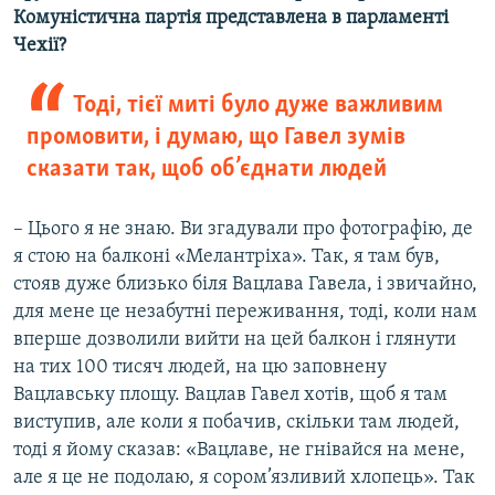
Комуністична партія представлена в парламенті
Чехії?
Тоді, тієї миті було дуже важливим
промовити, і думаю, що Гавел зумів
сказати так, щоб об’єднати людей
– Цього я не знаю. Ви згадували про фотографію, де
я стою на балконі «Мелантріха». Так, я там був,
стояв дуже близько біля Вацлава Гавела, і звичайно,
для мене це незабутні переживання, тоді, коли нам
вперше дозволили вийти на цей балкон і глянути
на тих 100 тисяч людей, на цю заповнену
Вацлавську площу. Вацлав Гавел хотів, щоб я там
виступив, але коли я побачив, скільки там людей,
тоді я йому сказав: «Вацлаве, не гнівайся на мене,
але я це не подолаю, я сором’язливий хлопець». Так