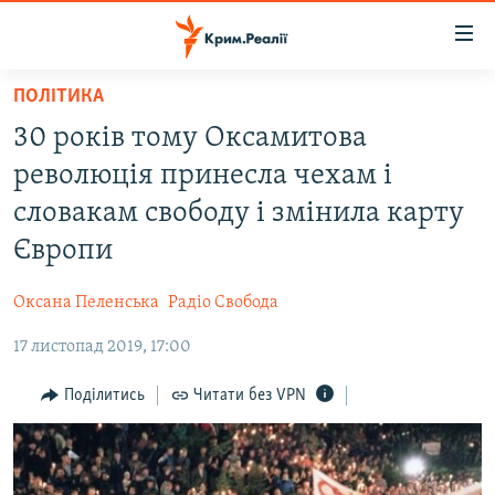
Доступність
посилання
Перейти
ПОЛІТИКА
до
НОВИНИ
30 років тому Оксамитова
основного
ВОДА.КРИМ
матеріалу
революція принесла чехам і
ВІДЕО ТА ФОТО
Перейти
словакам свободу і змінила карту
до
ПОЛІТИКА
Європи
основної
БЛОГИ
навігації
Оксана Пеленська
Радіо Свобода
Перейти
ПОГЛЯД
до
17 листопад 2019, 17:00
ІНТЕРВ'Ю
пошуку
ВСЕ ЗА ДЕНЬ
Поділитись
Читати без VPN
СПЕЦПРОЕКТИ
ЯК ОБІЙТИ БЛОКУВАННЯ
ДЕПОРТАЦІЯ