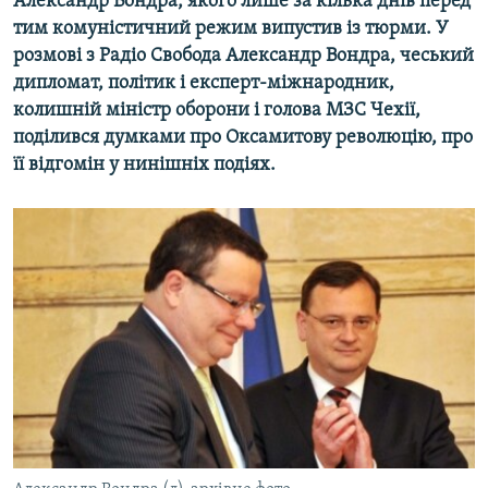
Александр Вондра, якого лише за кілька днів перед
тим комуністичний режим випустив із тюрми. У
розмові з Радіо Свобода Александр Вондра, чеський
дипломат, політик і експерт-міжнародник,
колишній міністр оборони і голова МЗС Чехії,
поділився думками про Оксамитову революцію, про
її відгомін у нинішніх подіях.