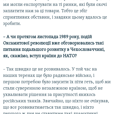
ми могли експортувати на ті ринки, які були охочі
заплатити нам за ці товари. Тобто це збіг
сприятливих обставин, і завдяки цьому вдалось це
зробити.
– А чи протягом листопада 1989 року, подій
Оксамитової революції вже обговорювались такі
питання подальшого розвитку в Чехословаччині,
як, скажімо, вступ країни до НАТО?
– Так швидко це не розвивалось. У той час на
наших теренах ще було радянське військо, і
першою потребою було змусити їх піти геть, щоб ми
стали суверенною незалежною країною, щоб не
ухвалювати рішення за присутності якихось
російських танків. Звичайно, що ніхто не очікував,
що все розвиватиметься так швидко, і ніхто
першого ж дня не ставитиме такі драматичні