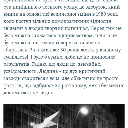
країні ніколи не було. І очевидно, що це не справа
рук нинішнього чеського уряду, це здобуток, який
виник на основі тієї величезної зміни в 1989 році,
коли поступ вільних демократичних відносин
звільнив у людей творчий потенціал. Перед тим не
було можна займатись підприємством, нічого не
було можна, не тільки говорити чи вільно
збиратись. За нами вже 30 років життя у вільному
суспільстві, і було б сумно, якби це не приносило
результатів. Гадаю, що люди це, звичайно,
усвідомлюють. Людина – це дух критичний,
завжди свариться з усім, але об’єктивно це просто
факт: те, що відбулось 30 років тому, Чехії безмежно
допомогло, і це видно.