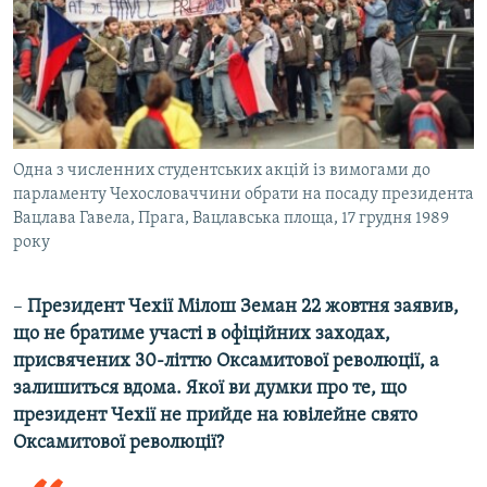
Одна з численних студентських акцій із вимогами до
парламенту Чехословаччини обрати на посаду президента
Вацлава Гавела, Прага, Вацлавська площа, 17 грудня 1989
року
–
Президент Чехії Мілош Земан 22 жовтня заявив,
що не братиме участі в офіційних заходах,
присвячених 30-літтю Оксамитової революції, а
залишиться вдома. Якої ви думки про те, що
президент Чехії не прийде на ювілейне свято
Оксамитової революції?