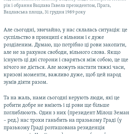
рік і обрання Вацлава Гавела президентом, Прага,
Вацлавська площа, 31 грудня 1989 року
Але сьогодні, звичайно, у нас склалась ситуація: це
суспільство в принципі є вільним і є дуже
розділеним. Думаю, що потрібно ці рови закопати,
але не за рахунок свободи, вільного слова. Якщо
існують ці дві сторони і сваряться між собою, це ще
нічого не діється. Але можуть настати тяжкі часи,
кризові моменти, важливо дуже, щоб цей народ
зумів діяти разом.
Та на жаль, нами сьогодні керують люди, які це
робити добре не вміють і ці рови ще більше
поглиблюють. Один з них (президент Мілош Земан
– ред.) нас трохи ганьбить на празькому Граді (у
празькому Граді розташована резиденція