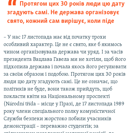
Протягом цих 30 років люди цю дату
згадують самі. Не держава організовує
свято, кожний сам вирішує, коли піде
– У нас 17 листопада має від початку трохи
особливий характер. Це не є свято, яке б якимось
чином організовувала держава чи уряд. І за часів
президента Вацлава Гавела ми не хотіли, щоб його
підхопила держава і почала якось його регулювати
за своїм образом і подобою. Протягом цих 30 років
люди цю дату згадують самі. Це не означає, що
політиків не буде, вони також прийдуть, щоб
покласти квіти на Національному проспекті
(Národní třída – місце у Празі, де 17 листопада 1989
року члени спеціального полку комуністичної
Служби безпеки жорстоко побили учасників
демонстрації – переважно студентів; за