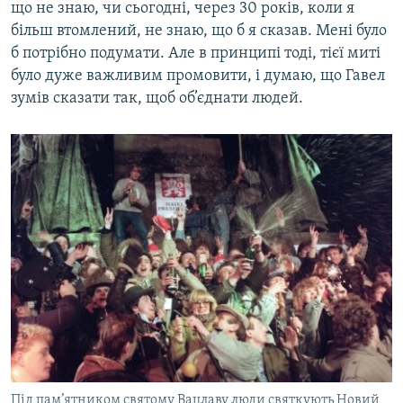
що не знаю, чи сьогодні, через 30 років, коли я
більш втомлений, не знаю, що б я сказав. Мені було
б потрібно подумати. Але в принципі тоді, тієї миті
було дуже важливим промовити, і думаю, що Гавел
зумів сказати так, щоб об’єднати людей.
Під пам’ятником святому Вацлаву люди святкують Новий