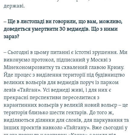
державі.
‒ Ще в листопаді ви говорили, що вам, можливо,
доведеться умертвити 30 ведмедів. Що з ними
зараз?
‒ Сьогодні в цьому питанні є істотні зрушення. Ми
виконуємо протокол, підписаний у Москві з
Мінекономрозвитку та схвалений главою Криму.
Йде процес з виділення території під будівництво
великих вольєрів для ведмедів поруч із парком
левів «Тайган». Усі ведмеді живі, і для них є
прекрасні перспективи переселитися з
карантинних вольєрів у великій новий вольєр ‒ це
територія близько шести гектарів. До того ж,
виділяються ділянки для слонів, для паркування та
інших проєктів навколо «Тайгану». Вже сьогодні у