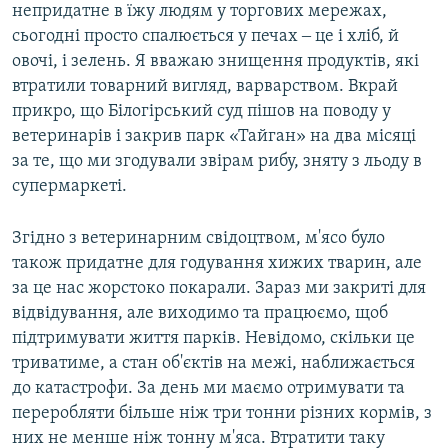
непридатне в їжу людям у торгових мережах,
сьогодні просто спалюється у печах ‒ це і хліб, й
овочі, і зелень. Я вважаю знищення продуктів, які
втратили товарний вигляд, варварством. Вкрай
прикро, що Білогірський суд пішов на поводу у
ветеринарів і закрив парк «Тайган» на два місяці
за те, що ми згодували звірам рибу, зняту з льоду в
супермаркеті.
Згідно з ветеринарним свідоцтвом, м'ясо було
також придатне для годування хижих тварин, але
за це нас жорстоко покарали. Зараз ми закриті для
відвідування, але виходимо та працюємо, щоб
підтримувати життя парків. Невідомо, скільки це
триватиме, а стан об'єктів на межі, наближається
до катастрофи. За день ми маємо отримувати та
переробляти більше ніж три тонни різних кормів, з
них не менше ніж тонну м'яса. Втратити таку