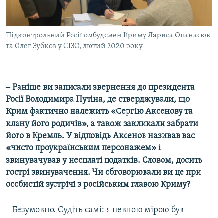
Підконтрольний Росії омбудсмен Криму Лариса Опанасюк
та Олег Зубков у СІЗО, лютий 2020 року
‒ Раніше ви записали звернення до президента
Росії Володимира Путіна, де стверджували, що
Крим фактично належить «Сергію Аксенову та
клану його родичів», а також закликали забрати
його в Кремль. У відповідь Аксенов називав вас
«чисто проукраїнським персонажем» і
звинувачував у несплаті податків. Словом, досить
гострі звинувачення. Чи обговорювали ви це при
особистій зустрічі з російським главою Криму?
‒ Безумовно. Судіть самі: я певною мірою був