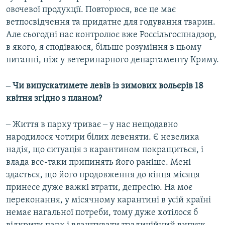
овочевої продукції. Повторюся, все це має
ветпосвідчення та придатне для годування тварин.
Але сьогодні нас контролює вже Россільгоспнадзор,
в якого, я сподіваюся, більше розуміння в цьому
питанні, ніж у ветеринарного департаменту Криму.
‒ Чи випускатимете левів із зимових вольєрів 18
квітня згідно з планом?
‒ Життя в парку триває ‒ у нас нещодавно
народилося чотири білих левеняти. Є невелика
надія, що ситуація з карантином покращиться, і
влада все-таки припинять його раніше. Мені
здається, що його продовження до кінця місяця
принесе дуже важкі втрати, депресію. На моє
переконання, у місячному карантині в усій країні
немає нагальної потреби, тому дуже хотілося б