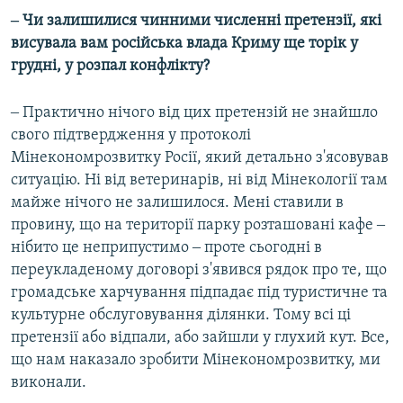
‒ Чи залишилися чинними численні претензії, які
1080p
1080p
висувала вам російська влада Криму ще торік у
грудні, у розпал конфлікту?
‒ Практично нічого від цих претензій не знайшло
свого підтвердження у протоколі
Мінекономрозвитку Росії, який детально з'ясовував
ситуацію. Ні від ветеринарів, ні від Мінекології там
майже нічого не залишилося. Мені ставили в
провину, що на території парку розташовані кафе ‒
нібито це неприпустимо ‒ проте сьогодні в
переукладеному договорі з'явився рядок про те, що
громадське харчування підпадає під туристичне та
культурне обслуговування ділянки. Тому всі ці
претензії або відпали, або зайшли у глухий кут. Все,
що нам наказало зробити Мінекономрозвитку, ми
виконали.