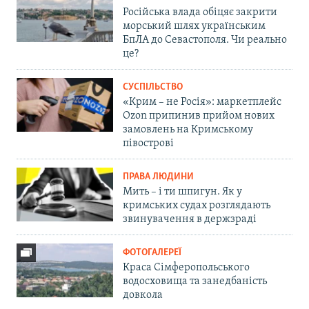
Російська влада обіцяє закрити
морський шлях українським
БпЛА до Севастополя. Чи реально
це?
СУСПІЛЬСТВО
«Крим – не Росія»: маркетплейс
Ozon припинив прийом нових
замовлень на Кримському
півострові
ПРАВА ЛЮДИНИ
Мить – і ти шпигун. Як у
кримських судах розглядають
звинувачення в держзраді
ФОТОГАЛЕРЕЇ
Краса Сімферопольського
водосховища та занедбаність
довкола