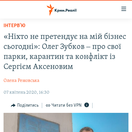
Доступність
посилання
Перейти
ІНТЕРВ'Ю
до
НОВИНИ
«Ніхто не претендує на мій бізнес
основного
ВОДА.КРИМ
матеріалу
сьогодні»: Олег Зубков ‒ про свої
ВІДЕО ТА ФОТО
Перейти
парки, карантин та конфлікт із
до
ПОЛІТИКА
Сергієм Аксеновим
основної
БЛОГИ
навігації
Олена Ремовська
Перейти
ПОГЛЯД
до
07 квітень 2020, 16:30
ІНТЕРВ'Ю
пошуку
ВСЕ ЗА ДЕНЬ
Поділитись
Читати без VPN
СПЕЦПРОЕКТИ
ЯК ОБІЙТИ БЛОКУВАННЯ
ДЕПОРТАЦІЯ