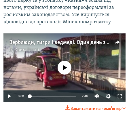
цього парку та у зоопарку «Казка» є земля під
ногами, українські договори переоформлені за
російським законодавством. Усе вирішується
відповідно до протоколів Мінекономрозвитку.
Верблюди, тигри і ведмеді. Один день з життя тварин у парку «Тайган» (відео)
by
Крим.Реалії
No media source currently available
Auto
0:00
2:46
270p
Завантажити на комп'ютер
360p
Auto
270p
360p
404p
404p