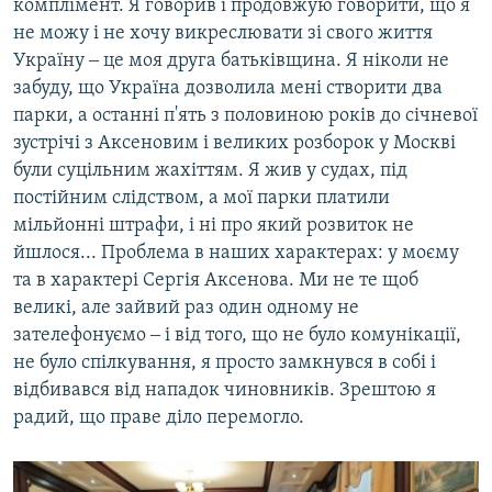
комплімент. Я говорив і продовжую говорити, що я
не можу і не хочу викреслювати зі свого життя
Україну ‒ це моя друга батьківщина. Я ніколи не
забуду, що Україна дозволила мені створити два
парки, а останні п'ять з половиною років до січневої
зустрічі з Аксеновим і великих розборок у Москві
були суцільним жахіттям. Я жив у судах, під
постійним слідством, а мої парки платили
мільйонні штрафи, і ні про який розвиток не
йшлося... Проблема в наших характерах: у моєму
та в характері Сергія Аксенова. Ми не те щоб
великі, але зайвий раз один одному не
зателефонуємо ‒ і від того, що не було комунікації,
не було спілкування, я просто замкнувся в собі і
відбивався від нападок чиновників. Зрештою я
радий, що праве діло перемогло.