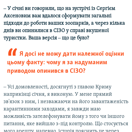
‒ У січні ви говорили, що на зустрічі із Сергієм
Аксеновим вам вдалося сформувати загальні
підходи до роботи ваших зоопарків, а через кілька
днів ви опинилися в СІЗО у справі вкушеної
туристки. Ваша версія ‒ що це було?
Я досі не можу дати належної оцінки
цьому факту: чому я за надуманим
приводом опинився в СІЗО?
‒ Усі домовленості, досягнуті з главою Криму
наприкінці січня, я виконую. У мене прямий
зв'язок з ним, і незважаючи на його завантаженість
карантинними заходами, я завжди маю
можливість зателефонувати йому з того чи іншого
питання, яке вийшло з-під контролю. Що стосується
мого арешту, напевно, історія пояснить це через