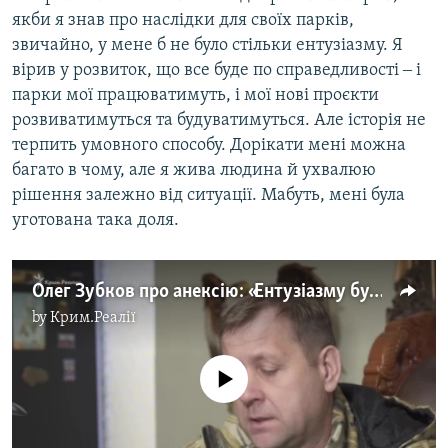
якби я знав про наслідки для своїх парків,
звичайно, у мене б не було стільки ентузіазму. Я
вірив у розвиток, що все буде по справедливості ‒ і
парки мої працюватимуть, і мої нові проєкти
розвиватимуться та будуватимуться. Але історія не
терпить умовного способу. Дорікати мені можна
багато в чому, але я жива людина й ухвалюю
рішення залежно від ситуації. Мабуть, мені була
уготована така доля.
Олег Зубков про анексію: «Ентузіазму було б менше, якби ми знали, що на нас чекає» | Спогади про анексію (відео)
by
Крим.Реалії
No media source currently available