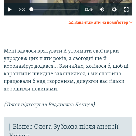
Auto
0:00
12:49
270p
Завантажити на комп'ютер
360p
Auto
270p
360p
404p
404p
Мені вдалося врятувати й утримати свої парки
1080p
1080p
упродовж цих п'яти років, а сьогодні ще й
коронавірус додався... Звичайно, хотілося б, щоб ці
карантини швидше закінчилися, і ми спокійно
працювали б над творенням, дивуючи вас тільки
хорошими новинами.
(Текст підготував Владислав Ленцев)
Бізнес Олега Зубкова після анексії