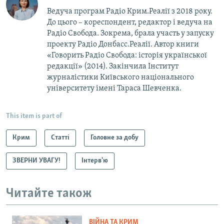
Ведуча програм Радіо Крим.Реалії з 2018 року.
До цього – кореспондент, редактор і ведуча на
Радіо Свобода. Зокрема, брала участь у запуску
проекту Радіо Донбасс.Реалії. Автор книги
«Говорить Радіо Свобода: iсторія української
редакції» (2014). Закінчила Інститут
журналістики Київського національного
університету імені Тараса Шевченка.
This item is part of
Крим
Статті
Головне за добу
ЗВЕРНИ УВАГУ!
Інтерв'ю
Читайте також
ВІЙНА ТА КРИМ