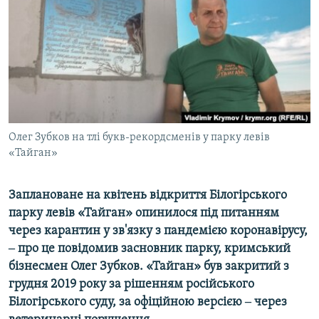
ВІДЕОУРОКИ «ELIFBE»
Русский
СВІДЧЕННЯ ОКУПАЦІЇ
Qırımtatar
УКРАЇНСЬКА ПРОБЛЕМА КРИМУ
ДОЛУЧАЙСЯ!
ІНФОГРАФІКА
Олег Зубков на тлі букв-рекордсменів у парку левів
«Тайган»
Усі сайти RFE/RL
Заплановане на квітень відкриття Білогірського
парку левів «Тайган» опинилося під питанням
через карантин у зв'язку з пандемією коронавірусу,
‒ про це повідомив засновник парку, кримський
бізнесмен Олег Зубков. «Тайган» був закритий з
грудня 2019 року за рішенням російського
Білогірського суду, за офіційною версією ‒ через