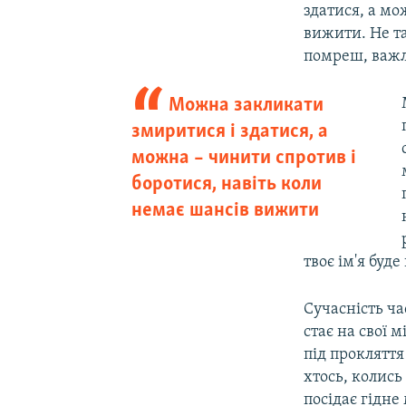
здатися, а мо
вижити. Не та
помреш, важли
Можна закликати
змиритися і здатися, а
можна – чинити спротив і
боротися, навіть коли
немає шансів вижити
твоє ім'я буде
Сучасність ча
стає на свої 
під прокляття
хтось, колись
посідає гідне 