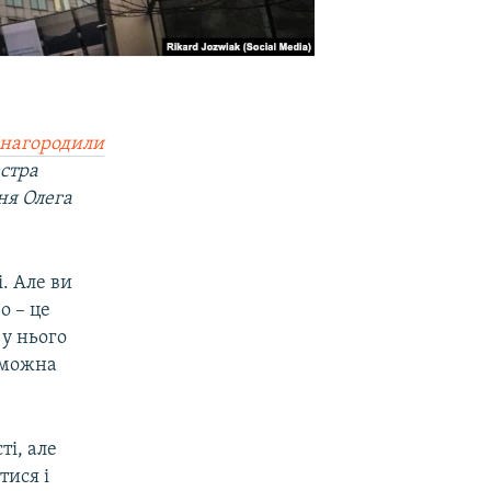
нагородили
естра
ня Олега
. Але ви
о – це
 у нього
 можна
ті, але
тися і