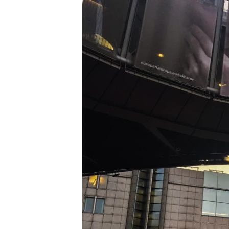
ВІДЕОУРОКИ «ELIFBE»
СВІДЧЕННЯ ОКУПАЦІЇ
УКРАЇНСЬКА ПРОБЛЕМА КРИМУ
ІНФОГРАФІКА