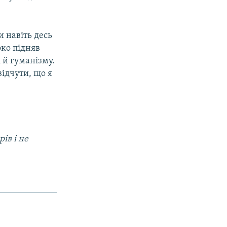
и навіть десь
око підняв
і й гуманізму.
відчути, що я
ів і не