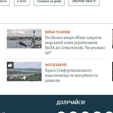
логи
Статті
Головне за добу
ЗВЕРНИ УВАГУ!
ВІЙНА ТА КРИМ
Російська влада обіцяє закрити
морський шлях українським
БпЛА до Севастополя. Чи реально
це?
ФОТОГАЛЕРЕЇ
Краса Сімферопольського
водосховища та занедбаність
довкола
ДОЛУЧАЙСЯ!