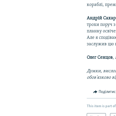
кораблі, прем
Андрій Сахар
трохи поруч з
планку освічен
Але я сподіва
заслужив цю 
Олег Сенцов
,
Думки, вислов
обов'язково в
Поділитис
This item is part of