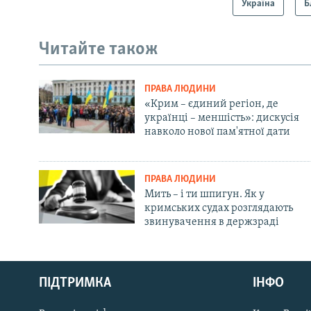
Україна
Б
Читайте також
ПРАВА ЛЮДИНИ
«Крим – єдиний регіон, де
українці – меншість»: дискусія
навколо нової пам'ятної дати
ПРАВА ЛЮДИНИ
Мить – і ти шпигун. Як у
кримських судах розглядають
звинувачення в держзраді
Русский
ПІДТРИМКА
ІНФО
Qırımtatar