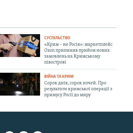
СУСПІЛЬСТВО
«Крим – не Росія»: маркетплейс
Ozon припинив прийом нових
замовлень на Кримському
півострові
ВІЙНА ТА КРИМ
Сорок днів, сорок ночей. Про
результати кримської операції з
примусу Росії до миру