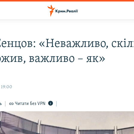
Сенцов: «Неважливо, скі
ожив, важливо – як»
 19:00
ь
Читати без VPN