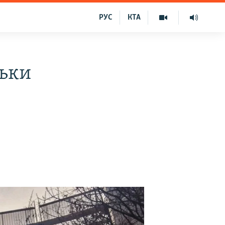
РУС
КТА
льки