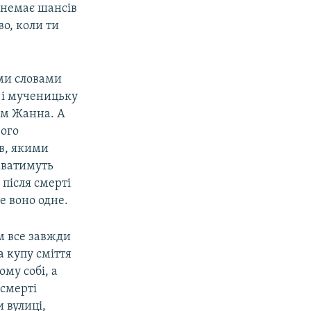
 немає шансів
о, коли ти
їми словами
 і мученицьку
'ям Жанна. А
вого
в, якими
даватимуть
 після смерті
не воно одне.
ом все завжди
а купу сміття
му собі, а
 смерті
и вулиці,