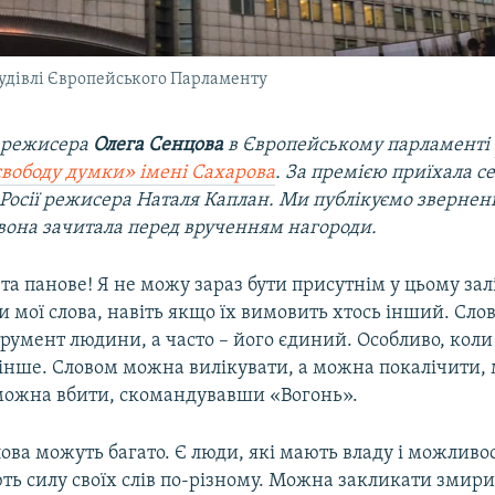
будівлі Європейського Парламенту
 режисера
Олега Сенцова
в Європейському парламенті
свободу думки» імені Сахарова
. За премією приїхала с
 Росії режисера Наталя Каплан. Ми публікуємо звернен
 вона зачитала перед врученням нагороди.
та панове! Я не можу зараз бути присутнім у цьому залі
 мої слова, навіть якщо їх вимовить хтось інший. Слов
румент людини, а часто – його єдиний. Особливо, коли
е інше. Словом можна вилікувати, а можна покалічити,
 можна вбити, скомандувавши «Вогонь».
лова можуть багато. Є люди, які мають владу і можливос
ь силу своїх слів по-різному. Можна закликати змири