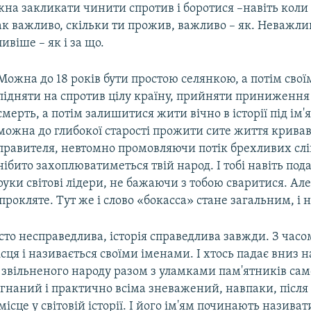
жна закликати чинити спротив і боротися –навіть коли
к важливо, скільки ти прожив, важливо – як. Неважлив
віше – як і за що.
Можна до 18 років бути простою селянкою, а потім сво
підняти на спротив цілу країну, прийняти приниження
смерть, а потім залишитися жити вічно в історії під ім
можна до глибокої старості прожити сите життя крива
правителя, невтомно промовляючи потік брехливих слі
нібито захоплюватиметься твій народ. І тобі навіть по
руки світові лідери, не бажаючи з тобою сваритися. Але
 прокляте. Тут же і слово «бокасса» стане загальним, і 
сто несправедлива, історія справедлива завжди. З час
місця і називається своїми іменами. І хтось падає вниз н
 звільненого народу разом з уламками пам'ятників само
 гнаний і практично всіма зневажений, навпаки, після
місце у світовій історії. І його ім'ям починають називат