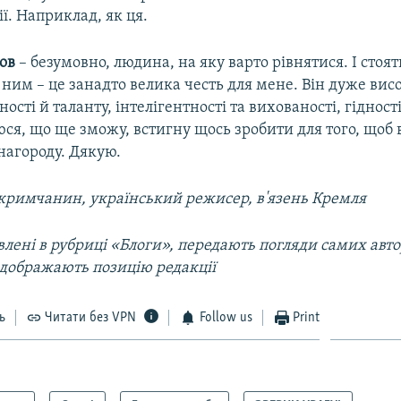
ії. Наприклад, як ця.
ов
– безумовно, людина, на яку варто рівнятися. І стоят
 ним – це занадто велика честь для мене. Він дуже вис
ості й таланту, інтелігентності та вихованості, гідност
юся, що ще зможу, встигну щось зробити для того, щоб 
нагороду. Дякую.
кримчанин, український режисер, в'язень Кремля
лені в рубриці «Блоги», передають погляди самих автор
ідображають позицію редакції
ь
Читати без VPN
Follow us
Print