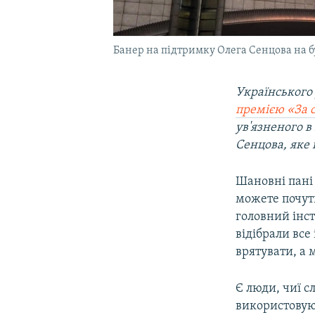
Банер на підтримку Олега Сенцова на 
Українського
премією «За 
ув'язненого в
Сенцова, яке
Шановні пані 
можете почути
головний інст
відібрали вс
врятувати, а
Є люди, чиї с
використовуют