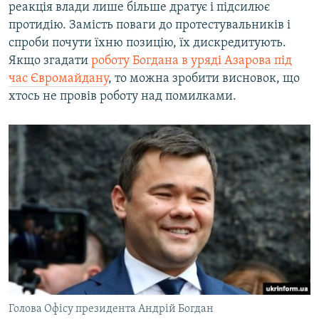
реакція влади лише більше дратує і підсилює
протидію. Замість поваги до протестувальників і
спроби почути їхню позицію, їх дискредитують.
Якщо згадати
роботу Богдана в уряді Азарова під
час Євромайдану
, то можна зробити висновок, що
хтось не провів роботу над помилками.
Голова Офісу президента Андрій Богдан