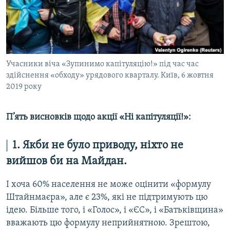
ВІДЕОУРОКИ «ELIFBE»
Русский
СВІДЧЕННЯ ОКУПАЦІЇ
Qırımtatar
УКРАЇНСЬКА ПРОБЛЕМА КРИМУ
ДОЛУЧАЙСЯ!
Учасники віча «Зупинимо капітуляцію!» під час час
ІНФОГРАФІКА
здійснення «обходу» урядового кварталу. Київ, 6 жовтня
2019 року
Усі сайти RFE/RL
П’ять висновків щодо акції «Ні капітуляції!»:
1. Якби не було приводу, ніхто не
вийшов би на Майдан.
І хоча 60% населення не може оцінити «формулу
Штайнмаєра», але є 23%, які не підтримують цю
ідею. Більше того, і «Голос», і «ЄС», і «Батьківщина»
вважають цю формулу неприйнятною. Зрештою,