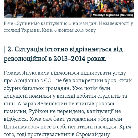
Віче «Зупинимо капітуляцію!» на майдані Незалежності у
столиці України. Київ, 6 жовтня 2019 року
2. Ситуація істотно відрізняється від
революційної в 2013–2014 роках.
Режим Януковича відмовився підписувати угоду
про Асоціацію з ЄС – це був конкретний крок, який
обурив багатьох громадян. Уже потім були
допущені помилки у вигляді побиття студентів та
інші. А зараз Зеленський не вчинив рокової
помилки, Рубікон не перейдено, капітуляції не
відбулося. Хоча сам факт узгодження «формули
Штайнмаєра» несе в собі негативні наслідки. Крім
того, тоді протестувальників Євромайдану