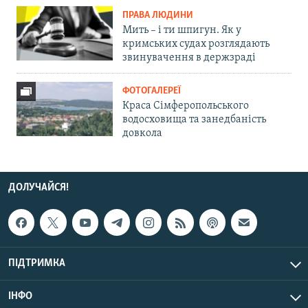
ПРАВА ЛЮДИНИ
Мить – і ти шпигун. Як у
кримських судах розглядають
звинувачення в держзраді
ФОТОГАЛЕРЕЇ
Краса Сімферопольського
водосховища та занедбаність
довкола
ДОЛУЧАЙСЯ!
ПІДТРИМКА
ІНФО