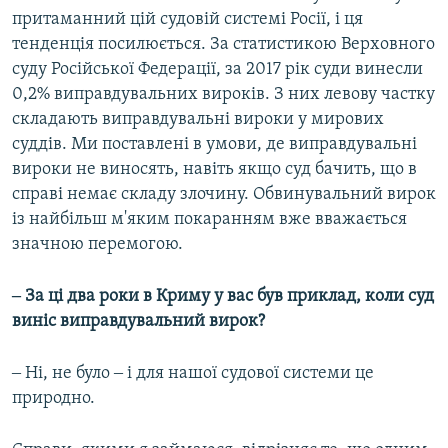
притаманний цій судовій системі Росії, і ця
тенденція посилюється. За статистикою Верховного
суду Російської Федерації, за 2017 рік суди винесли
0,2% виправдувальних вироків. З них левову частку
складають виправдувальні вироки у мирових
суддів. Ми поставлені в умови, де виправдувальні
вироки не виносять, навіть якщо суд бачить, що в
справі немає складу злочину. Обвинувальний вирок
із найбільш м'яким покаранням вже вважається
значною перемогою.
‒ За ці два роки в Криму у вас був приклад, коли суд
виніс виправдувальний вирок?
‒ Ні, не було ‒ і для нашої судової системи це
природно.