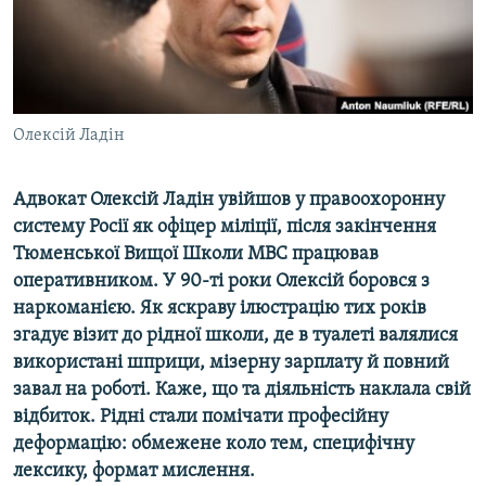
ВІДЕОУРОКИ «ELIFBE»
Русский
СВІДЧЕННЯ ОКУПАЦІЇ
Qırımtatar
УКРАЇНСЬКА ПРОБЛЕМА КРИМУ
ДОЛУЧАЙСЯ!
Олексій Ладін
ІНФОГРАФІКА
Адвокат Олексій Ладін увійшов у правоохоронну
систему Росії як офіцер міліції, після закінчення
Усі сайти RFE/RL
Тюменської Вищої Школи МВС працював
оперативником. У 90-ті роки Олексій боровся з
наркоманією. Як яскраву ілюстрацію тих років
згадує візит до рідної школи, де в туалеті валялися
використані шприци, мізерну зарплату й повний
завал на роботі. Каже, що та діяльність наклала свій
відбиток. Рідні стали помічати професійну
деформацію: обмежене коло тем, специфічну
лексику, формат мислення.