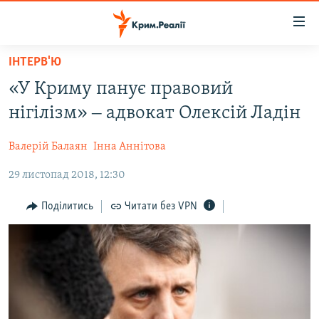
Доступність
посилання
Перейти
ІНТЕРВ'Ю
до
НОВИНИ
«У Криму панує правовий
основного
ВОДА.КРИМ
матеріалу
нігілізм» ‒ адвокат Олексій Ладін
ВІДЕО ТА ФОТО
Перейти
до
Валерій Балаян
Інна Аннітова
ПОЛІТИКА
основної
29 листопад 2018, 12:30
БЛОГИ
навігації
Перейти
ПОГЛЯД
Поділитись
Читати без VPN
до
ІНТЕРВ'Ю
пошуку
ВСЕ ЗА ДЕНЬ
СПЕЦПРОЕКТИ
ЯК ОБІЙТИ БЛОКУВАННЯ
ДЕПОРТАЦІЯ