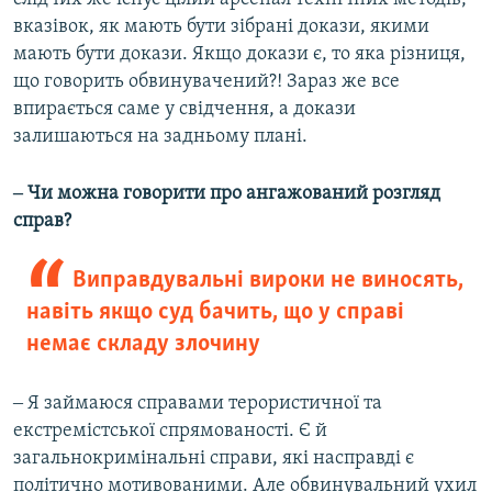
вказівок, як мають бути зібрані докази, якими
мають бути докази. Якщо докази є, то яка різниця,
що говорить обвинувачений?! Зараз же все
впирається саме у свідчення, а докази
залишаються на задньому плані.
‒ Чи можна говорити про ангажований розгляд
справ?
Виправдувальні вироки не виносять,
навіть якщо суд бачить, що у справі
немає складу злочину
‒ Я займаюся справами терористичної та
екстремістської спрямованості. Є й
загальнокримінальні справи, які насправді є
політично мотивованими. Але обвинувальний ухил