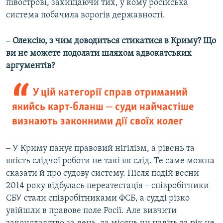
півострові, захищаючи тих, у кому російська
система побачила ворогів державності.
‒ Олексію, з чим доводиться стикатися в Криму? Що
ви не можете подолати шляхом адвокатських
аргументів?
У цій категорії справ отриманий
якийсь карт-бланш ‒ суди найчастіше
визнають законними дії своїх колег
‒ У Криму панує правовий нігілізм, а рівень та
якість слідчої роботи не такі як слід. Те саме можна
сказати й про судову систему. Після подій весни
2014 року відбулась переатестація ‒ співробітники
СБУ стали співробітниками ФСБ, а судді різко
увійшли в правове поле Росії. Але вивчити