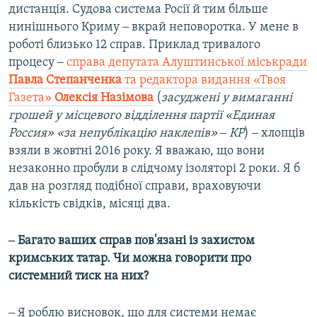
дистанція. Судова система Росії й тим більше
нинішнього Криму ‒ вкрай неповоротка. У мене в
роботі близько 12 справ. Приклад тривалого
процесу ‒
справа депутата Алуштинської міськради
Павла Степанченка
та редактора видання «Твоя
Газета»
Олексія Назімова
(
засуджені у вимаганні
грошей у місцевого відділення партії «Единая
Россия» «за непублікацію наклепів» ‒ КР
) ‒ хлопців
взяли в жовтні 2016 року. Я вважаю, що вони
незаконно пробули в слідчому ізоляторі 2 роки. Я б
дав на розгляд подібної справи, враховуючи
кількість свідків, місяці два.
‒ Багато ваших справ пов'язані із захистом
кримських татар. Чи можна говорити про
системний тиск на них?
‒ Я роблю висновок, що для системи немає