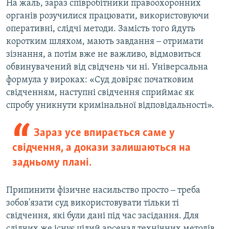
На жаль, зараз співробітники правоохоронних
органів розучилися працювати, використовуючи
оперативні, слідчі методи. Замість того йдуть
коротким шляхом, мають завдання ‒ отримати
зізнання, а потім вже не важливо, відмовиться
обвинувачений від свідчень чи ні. Універсальна
формула у вироках: «Суд довіряє початковим
свідченням, наступні свідчення сприймає як
спробу уникнути кримінальної відповідальності».
Зараз усе впирається саме у
свідчення, а докази залишаються на
задньому плані.
Припинити фізичне насильство просто ‒ треба
зобов'язати суд використовувати тільки ті
свідчення, які були дані під час засідання. Для
слідчих же існує цілий арсенал технічних методів,