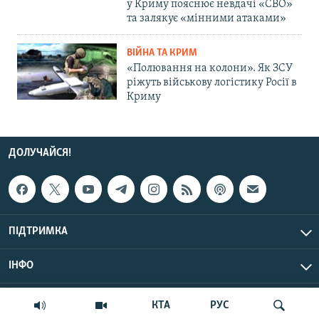
у Криму пояснює невдачі «СВО»
та залякує «мінними атаками»
ВІЙНА ТА КРИМ
«Полювання на колони». Як ЗСУ
ріжуть військову логістику Росії в
Криму
ДОЛУЧАЙСЯ!
ПІДТРИМКА
ІНФО
© Крим.Реалії, 2026 | Усі права застережено.
КТА
РУС