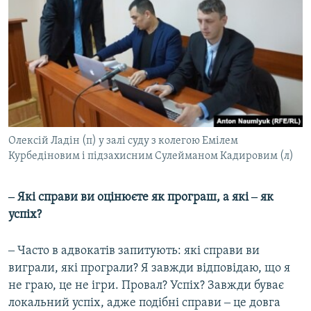
Олексій Ладін (п) у залі суду з колегою Емілем
Курбедіновим і підзахисним Сулейманом Кадировим (л)
‒ Які справи ви оцінюєте як програш, а які ‒ як
успіх?
‒ Часто в адвокатів запитують: які справи ви
виграли, які програли? Я завжди відповідаю, що я
не граю, це не ігри. Провал? Успіх? Завжди буває
локальний успіх, адже подібні справи ‒ це довга