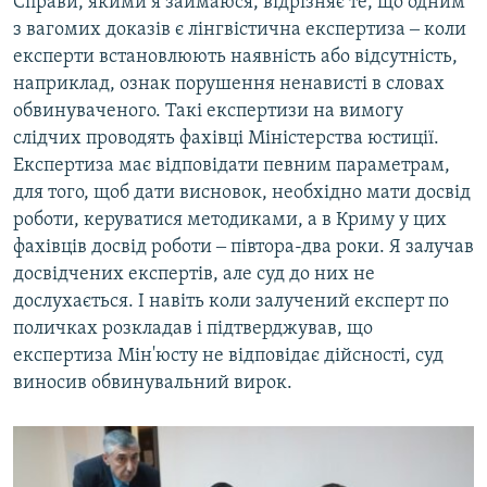
Справи, якими я займаюся, відрізняє те, що одним
з вагомих доказів є лінгвістична експертиза ‒ коли
експерти встановлюють наявність або відсутність,
наприклад, ознак порушення ненависті в словах
обвинуваченого. Такі експертизи на вимогу
слідчих проводять фахівці Міністерства юстиції.
Експертиза має відповідати певним параметрам,
для того, щоб дати висновок, необхідно мати досвід
роботи, керуватися методиками, а в Криму у цих
фахівців досвід роботи ‒ півтора-два роки. Я залучав
досвідчених експертів, але суд до них не
дослухається. І навіть коли залучений експерт по
поличках розкладав і підтверджував, що
експертиза Мін'юсту не відповідає дійсності, суд
виносив обвинувальний вирок.