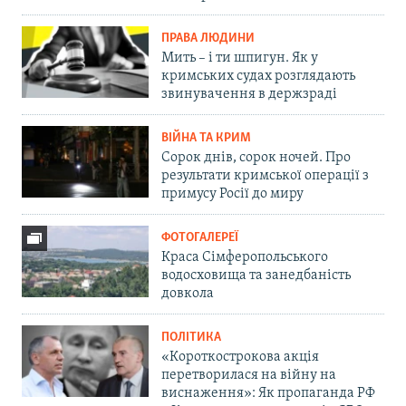
ПРАВА ЛЮДИНИ
Мить – і ти шпигун. Як у
кримських судах розглядають
звинувачення в держзраді
ВІЙНА ТА КРИМ
Сорок днів, сорок ночей. Про
результати кримської операції з
примусу Росії до миру
ФОТОГАЛЕРЕЇ
Краса Сімферопольського
водосховища та занедбаність
довкола
ПОЛІТИКА
«Короткострокова акція
перетворилася на війну на
виснаження»: Як пропаганда РФ