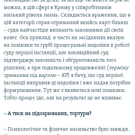
законодавство за день, за місяць чи навіть за рік не
можна, в цій сфері в Криму у співробітників
низький рівень знань. Складається враження, що в
цій категорії справ отриманий якийсь карт-бланш
‒ суди найчастіше визнають законними дії своїх
колег. Ось приклад: я часто на засіданнях вказую
на помилки та грубі процесуальні недоліки в роботі
суду першої інстанції, але апеляційний суд
підтверджує законність і обґрунтованість того
рішення, а при подальшому продовженні (
терміну
тримання під вартою ‒ КР
) я бачу, що суд першої
інстанції виправив ці недоліки і вже надав потрібне
формулювання. Тут же з'являються нові помилки.
Тобто процес іде, але на результат це не впливає.
‒ А тиск на підозрюваних, тортури?
‒ Психологічне та фізичне насильство було завжди.