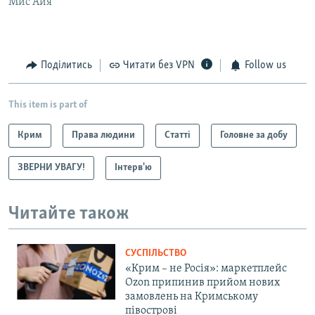
Мис Айя
Поділитись
Читати без VPN
Follow us
This item is part of
Крим
Права людини
Статті
Головне за добу
ЗВЕРНИ УВАГУ!
Інтерв'ю
Читайте також
СУСПІЛЬСТВО
«Крим – не Росія»: маркетплейс
Ozon припинив прийом нових
замовлень на Кримському
півострові