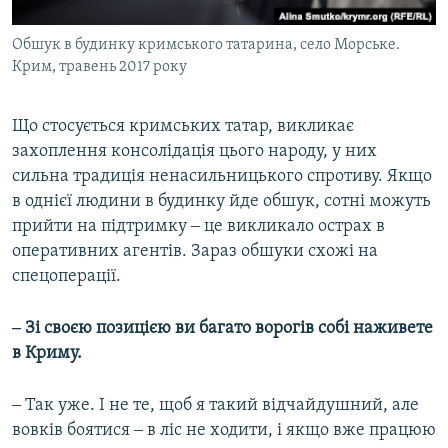
Обшук в будинку кримського татарина, село Морське.
Крим, травень 2017 року
Що стосується кримських татар, викликає
захоплення консолідація цього народу, у них
сильна традиція ненасильницького спротиву. Якщо
в однієї людини в будинку йде обшук, сотні можуть
прийти на підтримку ‒ це викликало острах в
оперативних агентів. Зараз обшуки схожі на
спецоперації.
‒ Зі своєю позицією ви багато ворогів собі наживете
в Криму.
‒ Так уже. І не те, щоб я такий відчайдушний, але
вовків боятися ‒ в ліс не ходити, і якщо вже працюю