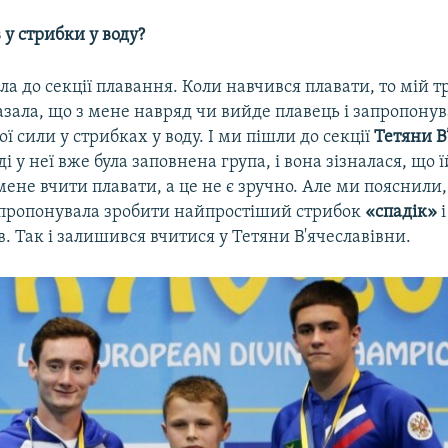
 у стрибки у воду?
а до секції плавання. Коли навчився плавати, то мій 
азала, що з мене навряд чи вийде плавець і запропону
ої сили у стрибках у воду. І ми пішли до секції
Тетяни В
оді у неї вже була заповнена група, і вона зізналася, що 
ене вчити плавати, а це не є зручно. Але ми пояснили,
апропонувала зробити найпростіший стрибок
«спадік»
і
. Так і залишився вчитися у Тетяни В'ячеславівни.