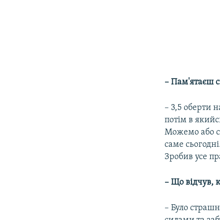
– Пам'ятаєш с
– 3,5 оберти н
потім в якийс
Можемо або сь
саме сьогодні
Зробив усе пр
– Що відчув, 
– Було страшн