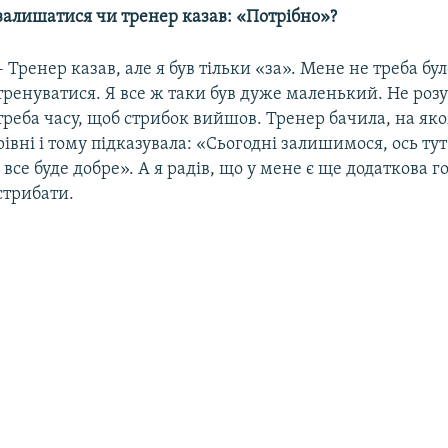
 залишатися чи тренер казав: «Потрібно»?
– Тренер казав, але я був тільки «за». Мене не треба б
тренуватися. Я все ж таки був дуже маленький. Не розу
треба часу, щоб стрибок вийшов. Тренер бачила, на яко
рівні і тому підказувала: «Сьогодні залишимося, ось т
і все буде добре». А я радів, що у мене є ще додаткова 
стрибати.