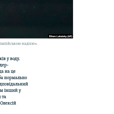
імпійською надією».
ів у воду.
дер-
да на це
еба нормально
ідповідальний
сім інший у
 та
 Олексій