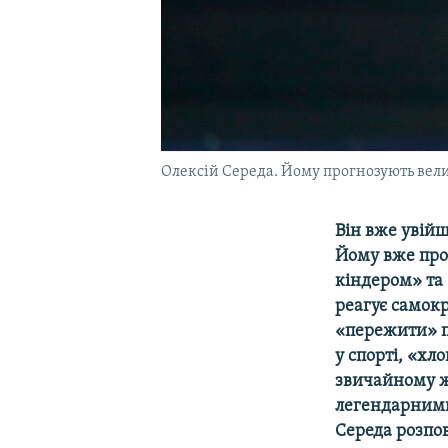
Олексій Середа. Йому прогнозують вел
Він вже увійш
Йому вже про
кіндером» та 
реагує самокр
«пережити» п
у спорті, «хло
звичайному ж
легендарними 
Середа розпов