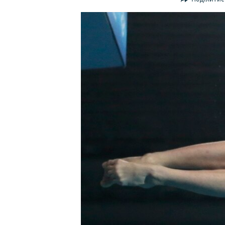
ВІДЕОУРОКИ «ELIFBE»
СВІДЧЕННЯ ОКУПАЦІЇ
УКРАЇНСЬКА ПРОБЛЕМА КРИМУ
ІНФОГРАФІКА