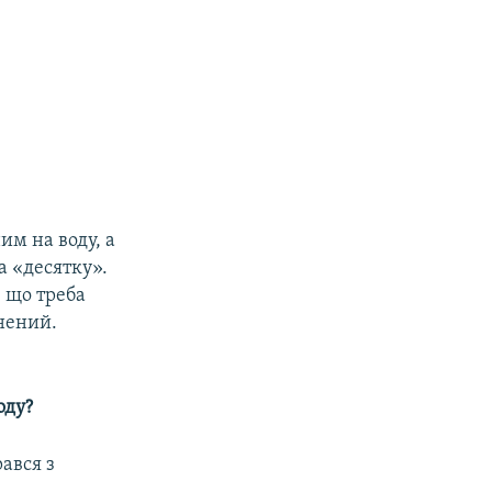
ним на воду, а
а «десятку».
, що треба
внений.
оду?
рався з