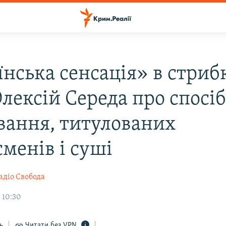
їнська сенсація» в стриб
лексій Середа про спосі
вання, титулованих
менів і суші
адіо Свобода
 10:30
ь
Читати без VPN