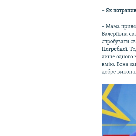
– Як потрапив
– Мама привел
Валеріївна ск
спробувати св
Погребної
. Т
лише одного м
вмію. Вона з
добре виконав