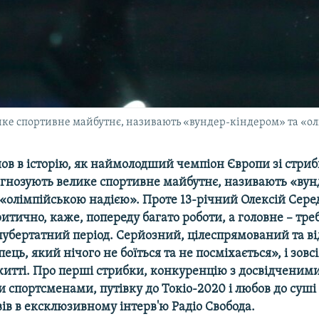
ике спортивне майбутнє, називають «вундер-кіндером» та «ол
ов в історію, як наймолодший чемпіон Європи зі стрибк
гнозують велике спортивне майбутнє, називають «вун
«олімпійською надією». Проте 13-річний Олексій Сере
итично, каже, попереду багато роботи, а головне – тр
убертатний період. Серйозний, цілеспрямований та в
пець, який нічого не боїться та не посміхається», і зов
итті. Про перші стрибки, конкуренцію з досвідченими
спортсменами, путівку до Токіо-2020 і любов до суші
ів в ексклюзивному інтерв'ю Радіо Свобода.