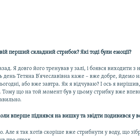
вій перший складний стрибок? Які тоді були емоції?
азад. Я довго його тренував у залі, і боявся виходити з 
ь день Тетяна В'ячеславівна каже – вже добре, йдемо н
огодні, або вже завтра. Як я відчуваю? І ось я вирішив
. Тому що на той момент був у цьому стрибку вже впе
авильно.
коли вперше піднявся на вишку та звідти подивився у в
о. Але я так хотів скоріше вже стрибнути у воду, що зіб