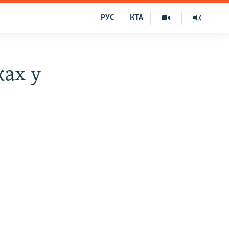
РУС
КТА
ках у
б