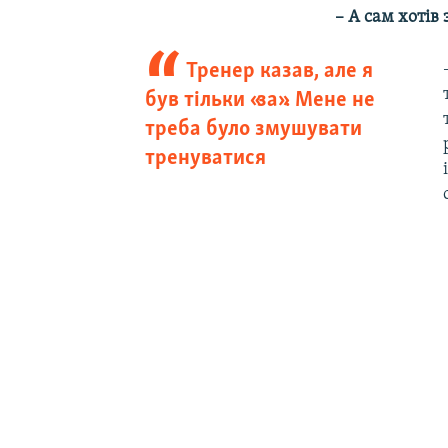
– А сам хотів
Тренер казав, але я
був тільки «за». Мене не
треба було змушувати
тренуватися