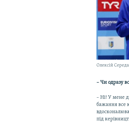
Олексій Середа
– Чи одразу в
– Ні! У мене 
бажання все к
вдосконалюват
під керівницт