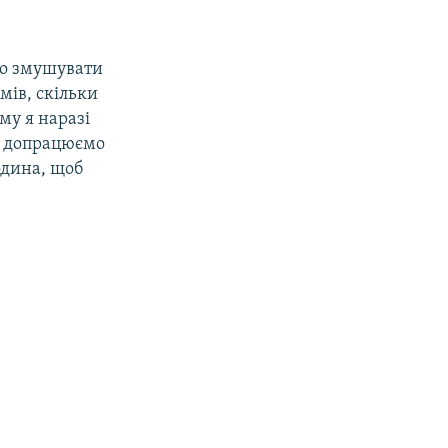
уло змушувати
мів, скільки
му я наразі
ут допрацюємо
година, щоб