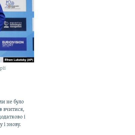
рії
ли не було
в вчитися,
одатково і
 і знову.