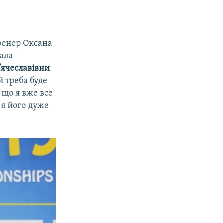
тренер Оксана
вала
’ячеславівни
їй треба буде
 що я вже все
 я його дуже