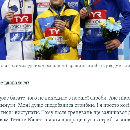
 став наймолодшим чемпіоном Європи зі стрибків у воду в істо
се вдавалося?
дуже багато чого не виходило з першої спроби. Але ніко
инути. Мені дуже сподобалися стрибки. І я просто хоті
ися і виступати. Тому після тренувань ще залишався д
вом Тетяни В’ячеславівни відпрацьовував стрибки знову