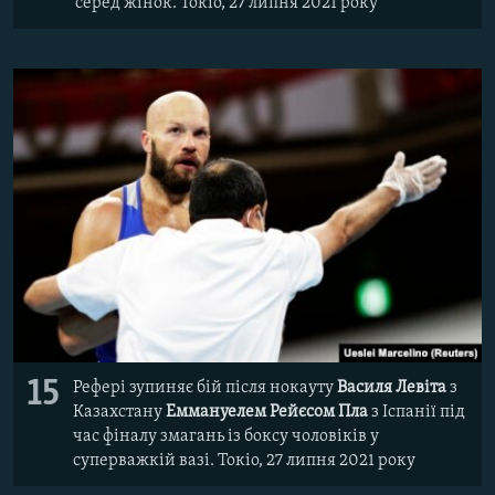
серед жінок. Токіо, 27 липня 2021 року
15
Рефері зупиняє бій після нокауту
Василя Левіта
з
Казахстану
Еммануелем Рейєсом Пла
з Іспанії під
час фіналу змагань із боксу чоловіків у
суперважкій вазі. Токіо, 27 липня 2021 року