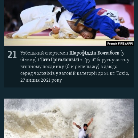
21
Узбецький спортсмен
Шарофіддін Болтабоєв
(у
білому) і
Тато Грігалашвілі
з Грузії беруть участь у
втішному поєдинку (бій репешажу) з дзюдо
серед чоловіків у ваговій категорії до 81 кг. Токіо,
27 липня 2021 року