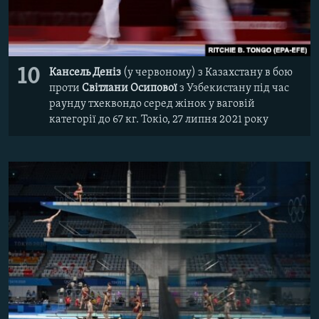
10
Кансель Деніз
(у червоному) з Казахстану в бою
проти
Світлани Осипової
з Узбекистану під час
раунду тхеквондо серед жінок у ваговій
категорії до 67 кг. Токіо, 27 липня 2021 року