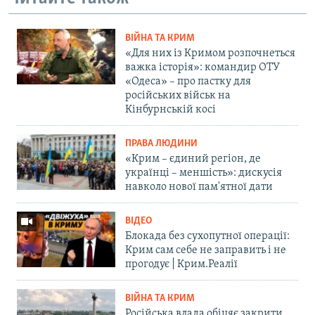
ВІЙНА ТА КРИМ
«Для них із Кримом розпочнеться
важка історія»: командир ОТУ
«Одеса» – про пастку для
російських військ на
Кінбурнській косі
ПРАВА ЛЮДИНИ
«Крим – єдиний регіон, де
українці – меншість»: дискусія
навколо нової пам'ятної дати
ВІДЕО
Блокада без сухопутної операції:
Крим сам себе не заправить і не
прогодує | Крим.Реалії
ВІЙНА ТА КРИМ
Російська влада обіцяє закрити