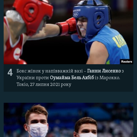
4
Бокс жінок у напівважкій вазі –
Ганни Лисенко
з
України проти
Оумайма Бель Ахбіб
із Марокко.
Токіо, 27 липня 2021 року