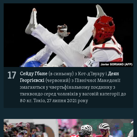
17
Сейду Гбане
(в синьому) з Кот-д'Івуару і
Деян
Георгієвскі
(червоний) з Північної Македонії
змагаються у чвертьфінальному поєдинку з
тхеквондо серед чоловіків у ваговій категорії до
80 кг. Токіо, 27 липня 2021 року