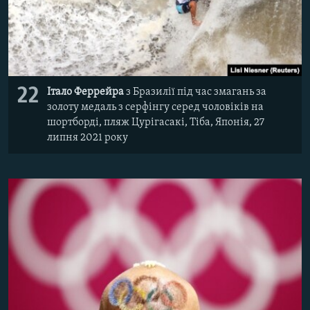
22
Італо Феррейра
з Бразилії під час змагань за
золоту медаль з серфінгу серед чоловіків на
шортборді, пляж Цурігасакі, Тіба, Японія, 27
липня 2021 року