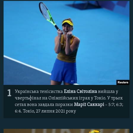
ВІДЕОУРОКИ «ELIFBE»
Русский
СВІДЧЕННЯ ОКУПАЦІЇ
Qırımtatar
УКРАЇНСЬКА ПРОБЛЕМА КРИМУ
ДОЛУЧАЙСЯ!
ІНФОГРАФІКА
Усі сайти RFE/RL
1
Українська тенісистка
Еліна Світоліна
вийшла у
чвертьфінал на Олімпійських іграх у Токіо. У трьох
сетах вона завдала поразки
Марії Саккарі
– 5:7; 6:3;
6:4. Токіо, 27 липня 2021 року