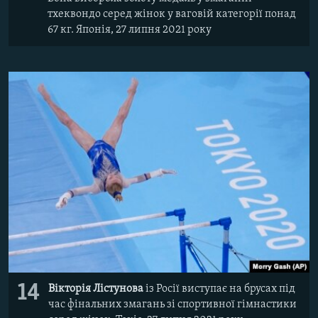
тхеквондо серед жінок у ваговій категорії понад
67 кг. Японія, 27 липня 2021 року
14
Вікторія Лістунова
із Росії виступає на брусах під
час фінальних змагань зі спортивної гімнастики