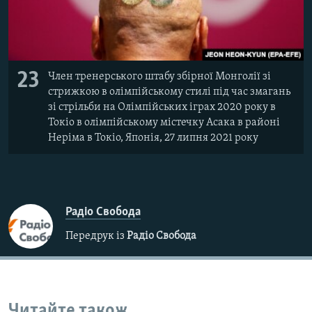
23
Член тренерського штабу збірної Монголії зі
стрижкою в олімпійському стилі під час змагань
зі стрільби на Олімпійських іграх 2020 року в
Токіо в олімпійському містечку Асака в районі
Неріма в Токіо, Японія, 27 липня 2021 року
Радіо Свобода
Передрук із
Радіо Свобода
Читайте також