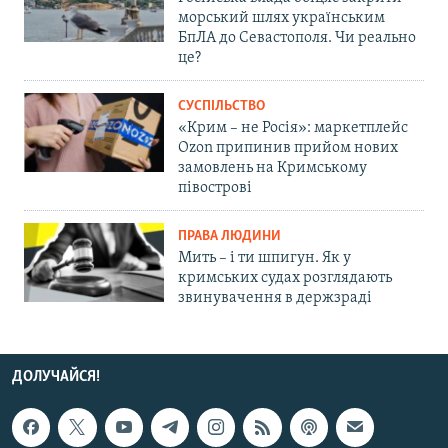
морський шлях українським
БпЛА до Севастополя. Чи реально
це?
СУСПІЛЬСТВО
«Крим – не Росія»: маркетплейс
Ozon припинив прийом нових
замовлень на Кримському
півострові
ПРАВА ЛЮДИНИ
Мить – і ти шпигун. Як у
кримських судах розглядають
звинувачення в держзраді
ДОЛУЧАЙСЯ!