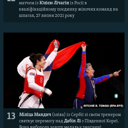
матчем із
Юлією Лічагін
із Росії в
кваліфікаційному поєдинку жіночих команд на
шпагах, 27 липня 2021 року
13
Міліца Мандич
(зліва) із Сербії зі своїм тренером
святкує перемогу над
Дабін Лі
з Південної Кореї.
Вона виборола золоту медаль у змаганні