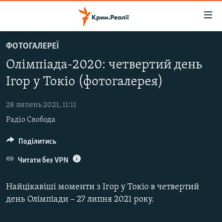
Доступність
посилання
Перейти
ФОТОГАЛЕРЕЇ
до
НОВИНИ
Олімпіада-2020: четвертий день
основного
ВОДА.КРИМ
матеріалу
Ігор у Токіо (фотогалерея)
ВІДЕО ТА ФОТО
Перейти
до
28 липень 2021, 11:11
ПОЛІТИКА
основної
Радіо Свобода
БЛОГИ
навігації
Перейти
ПОГЛЯД
Поділитись
до
ІНТЕРВ'Ю
Читати без VPN
пошуку
ВСЕ ЗА ДЕНЬ
Найцікавіші моменти з Ігор у Токіо в четвертий
СПЕЦПРОЕКТИ
день Олімпіади – 27 липня 2021 року.
ЯК ОБІЙТИ БЛОКУВАННЯ
ДЕПОРТАЦІЯ