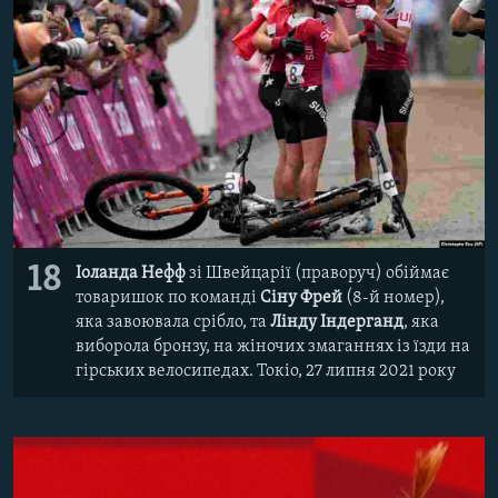
18
Іоланда Нефф
зі Швейцарії (праворуч) обіймає
товаришок по команді
Сіну Фрей
(8-й номер),
яка завоювала срібло, та
Лінду Індерганд
, яка
виборола бронзу, на жіночих змаганнях із їзди на
гірських велосипедах. Токіо, 27 липня 2021 року