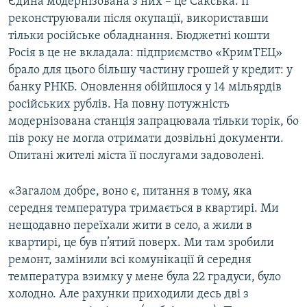
Єдина модернізована з них – це Сакська. Її
реконструювали після окупації, використавши
тільки російське обладнання. Бюджетні кошти
Росія в це не вкладала: підприємство «КримТЕЦ»
брало для цього більшу частину грошей у кредит: у
банку РНКБ. Оновлення обійшлося у 14 мільярдів
російських рублів. На повну потужність
модернізована станція запрацювала тільки торік, бо
пів року не могла отримати дозвільні документи.
Опитані жителі міста її послугами задоволені.
«Загалом добре, воно є, питання в тому, яка
середня температура тримається в квартирі. Ми
нещодавно переїхали жити в село, а жили в
квартирі, це був п’ятий поверх. Ми там зробили
ремонт, замінили всі комунікації й середня
температура взимку у мене була 22 градуси, було
холодно. Але рахунки приходили десь дві з