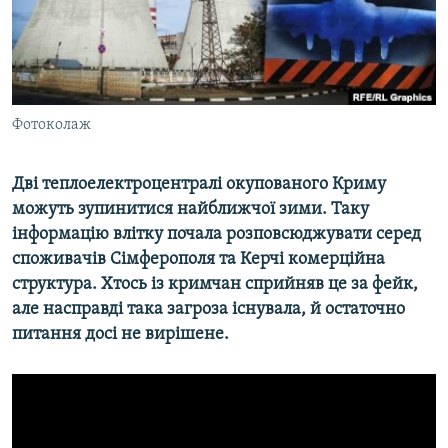
ВІДЕОУРОКИ «ELIFBE»
Русский
СВІДЧЕННЯ ОКУПАЦІЇ
Qırımtatar
УКРАЇНСЬКА ПРОБЛЕМА КРИМУ
ДОЛУЧАЙСЯ!
Фотоколаж
ІНФОГРАФІКА
Дві теплоелектроцентралі окупованого Криму
можуть зупинитися найближчої зими. Таку
Усі сайти RFE/RL
інформацію влітку почала розповсюджувати серед
споживачів Сімферополя та Керчі комерційна
структура. Хтось із кримчан сприйняв це за фейк,
але насправді така загроза існувала, й остаточно
питання досі не вирішене.