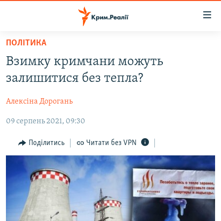
Доступність
посилання
Перейти
ПОЛІТИКА
до
НОВИНИ
Взимку кримчани можуть
основного
ВОДА.КРИМ
матеріалу
залишитися без тепла?
ВІДЕО ТА ФОТО
Перейти
до
Алексіна Дорогань
ПОЛІТИКА
основної
09 серпень 2021, 09:30
БЛОГИ
навігації
Перейти
ПОГЛЯД
Поділитись
Читати без VPN
до
ІНТЕРВ'Ю
пошуку
ВСЕ ЗА ДЕНЬ
СПЕЦПРОЕКТИ
ЯК ОБІЙТИ БЛОКУВАННЯ
ДЕПОРТАЦІЯ