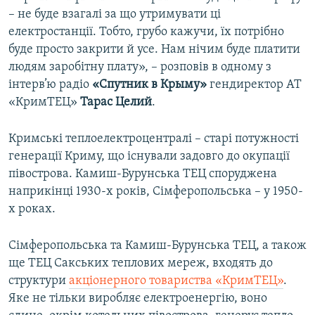
– не буде взагалі за що утримувати ці
електростанції. Тобто, грубо кажучи, їх потрібно
буде просто закрити й усе. Нам нічим буде платити
людям заробітну плату», – розповів в одному з
інтерв’ю радіо
«Спутник в Крыму»
гендиректор АТ
«КримТЕЦ»
Тарас Целий
.
Кримські теплоелектроцентралі – старі потужності
генерації Криму, що існували задовго до окупації
півострова. Камиш-Бурунська ТЕЦ споруджена
наприкінці 1930-х років, Сімферопольська – у 1950-
х роках.
Сімферопольська та Камиш-Бурунська ТЕЦ, а також
ще ТЕЦ Сакських теплових мереж, входять до
структури
акціонерного товариства «КримТЕЦ»
.
Яке не тільки виробляє електроенергію, воно