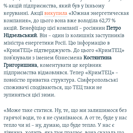
% акцій підприємства, який був у їхньому
керуванні. Акції
викупила
«Южная энергетическая
компания», до цього вона вже володіла 62,77 %
акцій. Бенефіціар цієї компанії – росіянин
Петро
Нідзельський
. Він – один із колишніх заступників
міністра енергетики Росії. Цю інформацію в
«КримТЕЦ» підтверджують. До цього «КримТЕЦ»
пов’язували з іменем бізнесмена
Костянтина
Григоришина
, коментувати це керівник
підприємства відмовлявся. Тепер «КримТЕЦ» –
повністю приватна структура. Сімферопольські
споживачі сподіваються, що ТЕЦ таки не
зупиняться цієї зими.
«Може таке статися. Ну, те, що ми залишимося без
гарячої води, то я не сумніваюся. А от те, буде у нас
тепло чи ні – ну, думаю, що буде тепло. У нас є
дівчина, ходить, яка там працює, вона сказала що