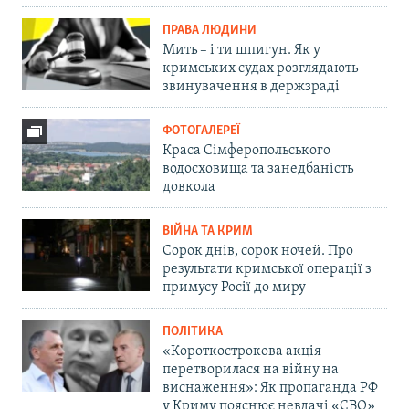
ПРАВА ЛЮДИНИ
Мить – і ти шпигун. Як у
кримських судах розглядають
звинувачення в держзраді
ФОТОГАЛЕРЕЇ
Краса Сімферопольського
водосховища та занедбаність
довкола
ВІЙНА ТА КРИМ
Сорок днів, сорок ночей. Про
результати кримської операції з
примусу Росії до миру
ПОЛІТИКА
«Короткострокова акція
перетворилася на війну на
виснаження»: Як пропаганда РФ
у Криму пояснює невдачі «СВО»