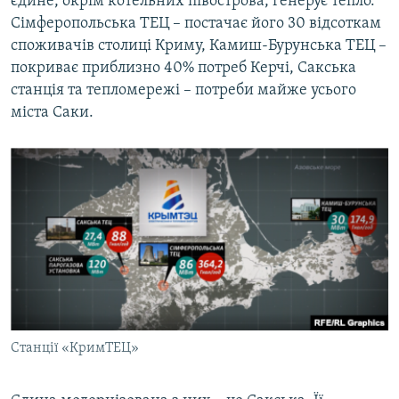
єдине, окрім котельних півострова, генерує тепло.
Сімферопольська ТЕЦ – постачає його 30 відсоткам
споживачів столиці Криму, Камиш-Бурунська ТЕЦ –
покриває приблизно 40% потреб Керчі, Сакська
станція та тепломережі – потреби майже усього
міста Саки.
Станції «КримТЕЦ»