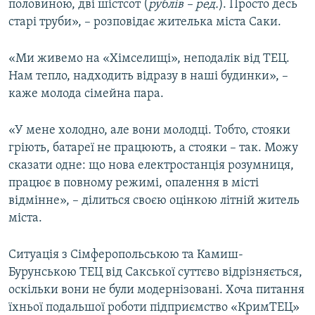
половиною, дві шістсот (
рублів – ред.
). Просто десь
старі труби», – розповідає жителька міста Саки.
«Ми живемо на «Хімселищі», неподалік від ТЕЦ.
Нам тепло, надходить відразу в наші будинки», –
каже молода сімейна пара.
«У мене холодно, але вони молодці. Тобто, стояки
гріють, батареї не працюють, а стояки – так. Можу
сказати одне: що нова електростанція розумниця,
працює в повному режимі, опалення в місті
відмінне», – ділиться своєю оцінкою літній житель
міста.
Ситуація з Сімферопольською та Камиш-
Бурунською ТЕЦ від Сакської суттєво відрізняється,
оскільки вони не були модернізовані. Хоча питання
їхньої подальшої роботи підприємство «КримТЕЦ»