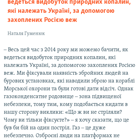
ведеться видобуток природних копалин,
які належать Україні, за допомогою
захоплених Росією веж
Наталя Гуменюк
‒ Весь цей час з 2014 року ми можемо бачити, як
ведеться видобуток природних копалин, які
належать Україні, за допомогою захоплених Росією
веж. Ми фіксували наявність збройних людей на
бурових установках, які наводили зброю на кораблі
Морської охорони та були готові дати відсіч. Однак
газоконденсатне родовище ‒ зона підвищеної
небезпеки, тому тим, кому подобається кидати в
нашу сторону виклики: «Що ж ви не стріляли?
Чому ви тільки фіксуєте?» ‒ я хочу сказати, що це
був би бій на один постріл. Газ ‒ це дуже
небезпечно. Озброєні люди на платформах не