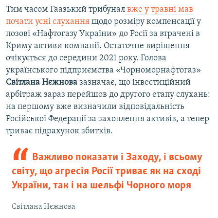
Тим часом Гаазький трибунал
вже у травні мав
почати усні слухання
щодо розміру компенсації у
позові «Нафтогазу України» до Росії за втрачені в
Криму активи компанії. Остаточне вирішення
очікується до середини 2021 року. Голова
українського підприємства «Чорноморнафтогаз»
Світлана Нєжнова
зазначає, що інвестиційний
арбітраж зараз перейшов до другого етапу слухань:
на першому вже визначили відповідальність
Російської Федерації за захоплення активів, а тепер
триває підрахунок збитків.
Важливо показати і Заходу, і всьому
світу, що агресія Росії триває як на сході
України, так і на шельфі Чорного моря
Світлана Нєжнова