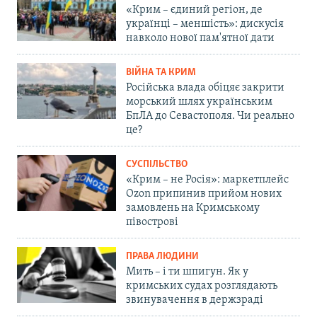
«Крим – єдиний регіон, де
українці – меншість»: дискусія
навколо нової пам'ятної дати
ВІЙНА ТА КРИМ
Російська влада обіцяє закрити
морський шлях українським
БпЛА до Севастополя. Чи реально
це?
СУСПІЛЬСТВО
«Крим – не Росія»: маркетплейс
Ozon припинив прийом нових
замовлень на Кримському
півострові
ПРАВА ЛЮДИНИ
Мить – і ти шпигун. Як у
кримських судах розглядають
звинувачення в держзраді