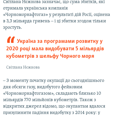
Світлана Нєжнова зазначає, що сума збитків, які
отримала українська компанія
«Чорноморнафтогаз» у результаті дій Росії, оцінена
в 3,3 мільярда гривень ‒ і ці збитки згодом тільки
зростуть.
Україна за програмами розвитку у
2020 році мала видобувати 5 мільярдів
кубометрів з шельфу Чорного моря
Світлана Нєжнова
‒ З моменту початку окупації до сьогоднішнього
дня обсяги газу, видобутого фейковим
«Чорноморнафтогазом», складають близько 10
мільярдів 770 мільйонів кубометрів. Також з
відкритих джерел відомо, що окупантам вдалося
призупинити падіння видобутку з 2014 року: у