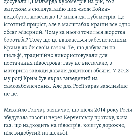
добували 1,1 мільярда кубометрів на рік, то з
запуском в експлуатацію цих «веж Бойка»
видобуток довели до 1,7 мільярда кубометрів. Це
істотний приріст, але в масштабах країни все одно
обсяг мізерний. Чому за нього точиться жорстка
боротьба? Тому що це вважається забезпеченням
Криму як би своїм газом. Те, що добували на
шельфі, традиційно використовували для
постачання півострова: газу не вистачало, з
материка завжди давали додаткові обсяги. У 2013-
му році Крим був якраз виведений на
самозабезпечення. Але для Росії зараз важливіше
не це.
Михайло Гончар зазначає, що після 2014 року Росія
збудувала газогін через Керченську протоку, хоча
газ, що надходить на півострів, коштує дорожче,
ніж видобутий на шельфі.