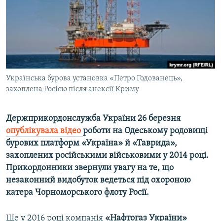
ВІДЕОУРОКИ «ELIFBE»
Русский
СВІДЧЕННЯ ОКУПАЦІЇ
Qırımtatar
УКРАЇНСЬКА ПРОБЛЕМА КРИМУ
ДОЛУЧАЙСЯ!
ІНФОГРАФІКА
Українська бурова установка «Петро Годованець»,
захоплена Росією після анексії Криму
Усі сайти RFE/RL
Держприкордонслужба України 26 березня
опублікувала відео
роботи на Одеському родовищі
бурових платформ «Україна» й «Таврида»,
захоплених російськими військовими у 2014 році.
Прикордонники звернули увагу на те, що
незаконний видобуток ведеться під охороною
катера Чорноморського флоту Росії.
Ще у 2016 році компанія
«Нафтогаз України»