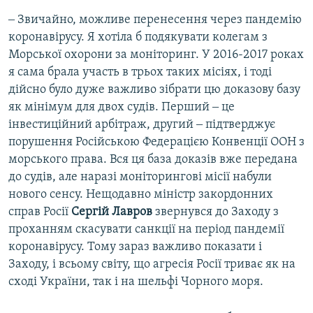
‒ Звичайно, можливе перенесення через пандемію
коронавірусу. Я хотіла б подякувати колегам з
Морської охорони за моніторинг. У 2016-2017 роках
я сама брала участь в трьох таких місіях, і тоді
дійсно було дуже важливо зібрати цю доказову базу
як мінімум для двох судів. Перший ‒ це
інвестиційний арбітраж, другий ‒ підтверджує
порушення Російською Федерацією Конвенції ООН з
морського права. Вся ця база доказів вже передана
до судів, але наразі моніторингові місії набули
нового сенсу. Нещодавно міністр закордонних
справ Росії
Сергій Лавров
звернувся до Заходу з
проханням скасувати санкції на період пандемії
коронавірусу. Тому зараз важливо показати і
Заходу, і всьому світу, що агресія Росії триває як на
сході України, так і на шельфі Чорного моря.