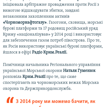
ініціювала арбітражне провадження проти Росії з
вимогою відшкодувати збитки, завдані
незаконним захопленням активів
«Чорноморнафтогазу»
. Газогони, сховища, морські
бурові платформи та 17 родовищ російський уряд
Криму «націоналізував» у 2014 році і використовує
для забезпечення газом потреб півострова. Про те,
як Росія використовує українські бурові платформи,
йшлося в ефірі
Радіо Крим.Реалії.
Помічниця начальника Регіонального управління
української Морської охорони
Наталя Гуменюк
розповіла
Крим.Реалії
про те, що саме
спостерігають на чорноморських вежах Морська
охорона та Держприкордонслужба.
З 2014 року ми можемо бачити, як