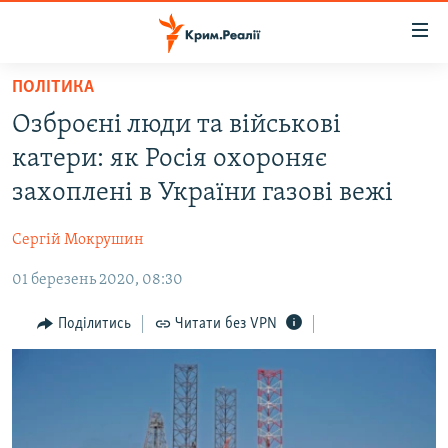
Доступність
посилання
Перейти
ПОЛІТИКА
до
НОВИНИ
Озброєні люди та військові
основного
ВОДА.КРИМ
матеріалу
катери: як Росія охороняє
ВІДЕО ТА ФОТО
Перейти
захоплені в України газові вежі
до
ПОЛІТИКА
основної
Сергій Мокрушин
БЛОГИ
навігації
Перейти
01 березень 2020, 08:30
ПОГЛЯД
до
ІНТЕРВ'Ю
Поділитись
Читати без VPN
пошуку
ВСЕ ЗА ДЕНЬ
СПЕЦПРОЕКТИ
ЯК ОБІЙТИ БЛОКУВАННЯ
ДЕПОРТАЦІЯ