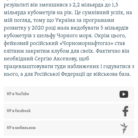
результаті він зменшився з 2,2 мільярда до 1,5
мільярда кубометрів на рік. Це сумнівний успіх, на
мій погляд, тому що Україна за програмами
розвитку у 2020 році мала видобувати 5 мільярдів
кубометрів з шельфу Чорного моря. Окрім цього,
фейковий російський «Чорноморнафтогаз» став
елітним закритим клубом для своїх. Фактично він
необхідний Сергію Аксенову, щоб
працевлаштовувати туди наближених і годуватися з
нього, а для Російської Федерації це військова база.
КР в YouTube
КР в Facebook
КР в мобильном