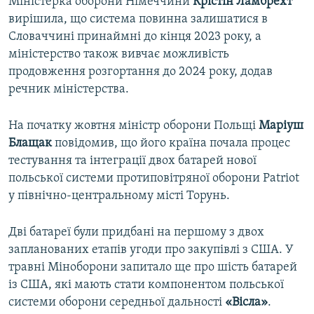
Міністерка оборони Німеччини
Крістін Ламбрехт
вирішила, що система повинна залишатися в
Словаччині принаймні до кінця 2023 року, а
міністерство також вивчає можливість
продовження розгортання до 2024 року, додав
речник міністерства.
На початку жовтня міністр оборони Польщі
Маріуш
Блащак
повідомив, що його країна почала процес
тестування та інтеграції двох батарей нової
польської системи протиповітряної оборони Patriot
у північно-центральному місті Торунь.
Дві батареї були придбані на першому з двох
запланованих етапів угоди про закупівлі з США. У
травні Міноборони запитало ще про шість батарей
із США, які мають стати компонентом польської
системи оборони середньої дальності
«Вісла»
.