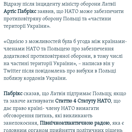
Відразу після інциденту міністр оборони Латвії
Артіс Пабрікс
заявив, що НАТО може забезпечити
протиповітряну оборону Польщі та «частини
території України».
«Однією з можливостей була б угода між країнами-
членами НАТО та Польщею про забезпечення
додаткової протиповітряної оборони, в тому числі
на частині території України», – написав він у
Twitter після повідомлень про вибухи в Польщі
поблизу кордонів України.
Пабрікс
сказав, що Латвія підтримає Польщу, якщо
та захоче активувати
Статтю 4 Статуту НАТО
, що
дає право країні- члену НАТО вимагати
обговорення питань, які викликають
занепокоєння,
Північноатлантичною радою
, яка є
головним органом прийняття політичних рішень