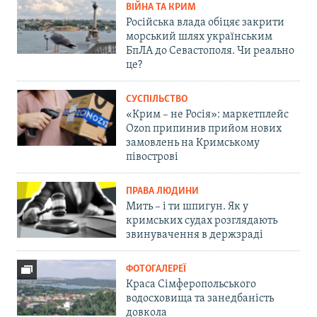
ВІЙНА ТА КРИМ
Російська влада обіцяє закрити
морський шлях українським
БпЛА до Севастополя. Чи реально
це?
СУСПІЛЬСТВО
«Крим – не Росія»: маркетплейс
Ozon припинив прийом нових
замовлень на Кримському
півострові
ПРАВА ЛЮДИНИ
Мить – і ти шпигун. Як у
кримських судах розглядають
звинувачення в держзраді
ФОТОГАЛЕРЕЇ
Краса Сімферопольського
водосховища та занедбаність
довкола