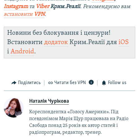
Instagram
та
Viber
Крим.Реалії
. Ре
комендуємо вам
встановити
VPN
.
Новини без блокування і цензури!
Встановити
додаток
Крим.Реалії для
iOS
і
Android
.
Поділитись
Читати без VPN
Follow us
Наталія Чурікова
Кореспондентка «Голосу Америки». Під
псевдонімом Марія Щур працювала на Радіо
Свобода понад 25 років як автор статей і
радіопрограм, редактор, тренер.