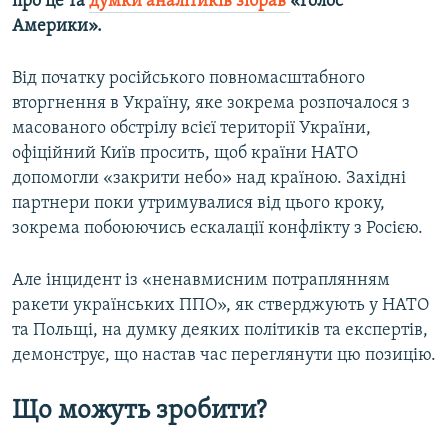
про це та
думки аналітиків зібрав
«Голос
Америки».
Від початку російського повномасштабного
вторгнення в Україну, яке зокрема розпочалося з
масованого обстрілу всієї території України,
офіційний Київ просить, щоб країни НАТО
допомогли «закрити небо» над країною. Західні
партнери поки утримувалися від цього кроку,
зокрема побоюючись ескалації конфлікту з Росією.
Але інцидент із «ненавмисним потраплянням
ракети українських ППО», як стверджують у НАТО
та Польщі, на думку деяких політиків та експертів,
демонструє, що настав час переглянути цю позицію.
Що можуть зробити?