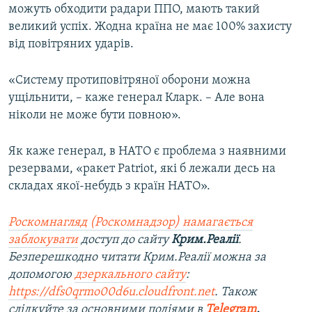
можуть обходити радари ППО, мають такий
великий успіх. Жодна країна не має 100% захисту
від повітряних ударів.
«Систему протиповітряної оборони можна
ущільнити, – каже генерал Кларк. – Але вона
ніколи не може бути повною».
Як каже генерал, в НАТО є проблема з наявними
резервами, «ракет Patriot, які б лежали десь на
складах якої-небудь з країн НАТО».
Роскомнагляд (Роскомнадзор) намагається
заблокувати
доступ до сайту
Крим.Реалії
.
Безперешкодно читати Крим.Реалії можна за
допомогою
дзеркального сайту
:
https://dfs0qrmo00d6u.cloudfront.net
. Також
слідкуйте за основними подіями в
Telegram
,