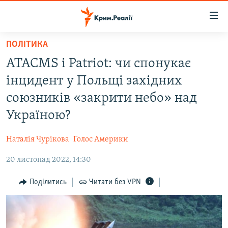
Доступність
посилання
Перейти
ПОЛІТИКА
до
НОВИНИ
ATACMS і Patriot: чи спонукає
основного
ВОДА.КРИМ
матеріалу
інцидент у Польщі західних
ВІДЕО ТА ФОТО
Перейти
союзників «закрити небо» над
до
ПОЛІТИКА
Україною?
основної
БЛОГИ
навігації
Наталія Чурікова
Голос Америки
Перейти
ПОГЛЯД
до
20 листопад 2022, 14:30
ІНТЕРВ'Ю
пошуку
ВСЕ ЗА ДЕНЬ
Поділитись
Читати без VPN
СПЕЦПРОЕКТИ
ЯК ОБІЙТИ БЛОКУВАННЯ
ДЕПОРТАЦІЯ