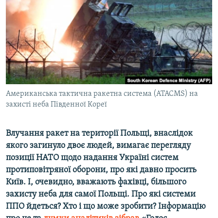
ВІДЕОУРОКИ «ELIFBE»
Русский
СВІДЧЕННЯ ОКУПАЦІЇ
Qırımtatar
УКРАЇНСЬКА ПРОБЛЕМА КРИМУ
ДОЛУЧАЙСЯ!
ІНФОГРАФІКА
Американська тактична ракетна система (ATACMS) на
захисті неба Південної Кореї
Усі сайти RFE/RL
Влучання ракет на території Польщі, внаслідок
якого загинуло двоє людей, вимагає перегляду
позиції НАТО щодо надання Україні систем
протиповітряної оборони, про які давно просить
Київ. І, очевидно, вважають фахівці, більшого
захисту неба для самої Польщі. Про які системи
ППО йдеться? Хто і що може зробити? Інформацію