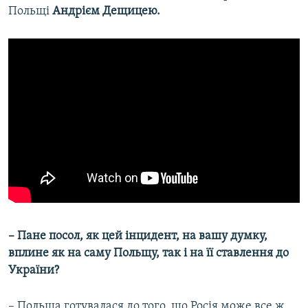
Польщі
Андрієм Дещицею.
– Пане посол, як цей інцидент, на вашу думку,
вплине як на саму Польщу, так і на її ставлення до
України?
– Польща готувалася до того, що Росія може все ж