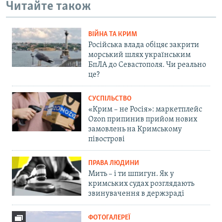
Читайте також
ВІЙНА ТА КРИМ
Російська влада обіцяє закрити
морський шлях українським
БпЛА до Севастополя. Чи реально
це?
СУСПІЛЬСТВО
«Крим – не Росія»: маркетплейс
Ozon припинив прийом нових
замовлень на Кримському
півострові
ПРАВА ЛЮДИНИ
Мить – і ти шпигун. Як у
кримських судах розглядають
звинувачення в держзраді
ФОТОГАЛЕРЕЇ