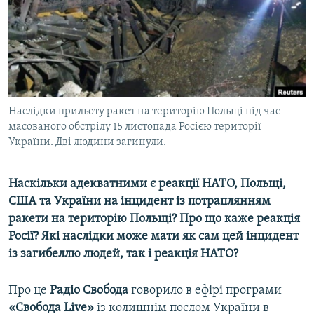
ВІДЕОУРОКИ «ELIFBE»
Русский
СВІДЧЕННЯ ОКУПАЦІЇ
Qırımtatar
УКРАЇНСЬКА ПРОБЛЕМА КРИМУ
ДОЛУЧАЙСЯ!
ІНФОГРАФІКА
Наслідки прильоту ракет на територію Польщі під час
масованого обстрілу 15 листопада Росією території
України. Дві людини загинули.
Усі сайти RFE/RL
Наскільки адекватними є реакції НАТО, Польщі,
США та України на інцидент із потраплянням
ракети на територію Польщі? Про що каже реакція
Росії? Які наслідки може мати як сам цей інцидент
із загибеллю людей, так і реакція НАТО?
Про це
Радіо Свобода
говорило в ефірі програми
«Свобода Live»
із колишнім послом України в