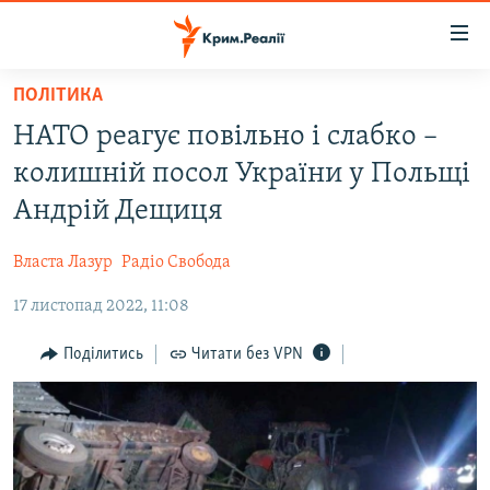
Доступність
посилання
Перейти
ПОЛІТИКА
до
НОВИНИ
НАТО реагує повільно і слабко –
основного
ВОДА.КРИМ
матеріалу
колишній посол України у Польщі
ВІДЕО ТА ФОТО
Перейти
Андрій Дещиця
до
ПОЛІТИКА
основної
Власта Лазур
Радіо Свобода
БЛОГИ
навігації
Перейти
17 листопад 2022, 11:08
ПОГЛЯД
до
ІНТЕРВ'Ю
Поділитись
Читати без VPN
пошуку
ВСЕ ЗА ДЕНЬ
СПЕЦПРОЕКТИ
ЯК ОБІЙТИ БЛОКУВАННЯ
ДЕПОРТАЦІЯ