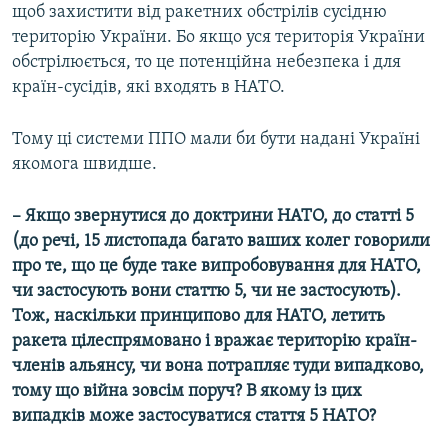
щоб захистити від ракетних обстрілів сусідню
територію України. Бо якщо уся територія України
обстрілюється, то це потенційна небезпека і для
країн-сусідів, які входять в НАТО.
Тому ці системи ППО мали би бути надані Україні
якомога швидше.
– Якщо звернутися до доктрини НАТО, до статті 5
(до речі, 15 листопада багато ваших колег говорили
про те, що це буде таке випробовування для НАТО,
чи застосують вони статтю 5, чи не застосують).
Тож, наскільки принципово для НАТО, летить
ракета цілеспрямовано і вражає територію країн-
членів альянсу, чи вона потрапляє туди випадково,
тому що війна зовсім поруч? В якому із цих
випадків може застосуватися стаття 5 НАТО?