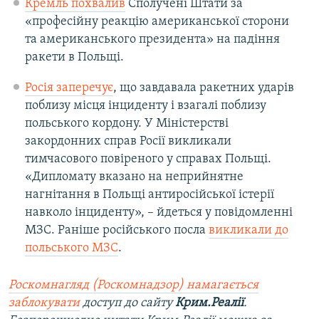
Кремль похвалив
Сполучені Штати за
«професійну реакцію американської сторони
та американського президента» на падіння
ракети в Польщі.
Росія заперечує
, що завдавала ракетних ударів
поблизу місця інциденту і взагалі поблизу
польського кордону. У Міністерстві
закордонних справ Росії викликали
тимчасового повіреного у справах Польщі.
«Дипломату вказано на неприйнятне
нагнітання в Польщі антиросійської істерії
навколо інциденту», – йдеться у повідомленні
МЗС. Раніше російського посла
викликали до
польського МЗС
.
Роскомнагляд (Роскомнадзор) намагається
заблокувати
доступ до сайту
Крим.Реалії
.