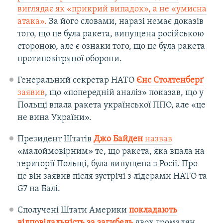
виглядає як «прикрий випадок», а не «умисна
атака».
За його словами, наразі немає доказів
того, що це була ракета, випущена російською
стороною, але є ознаки того, що це була ракета
протиповітряної оборони.
Генеральний секретар НАТО
Єнс Столтенберґ
заявив
, що «попередній аналіз» показав, що у
Польщі впала ракета української ППО, але «це
не вина України».
Президент Штатів
Джо Байден
назвав
«малоймовірним» те, що ракета, яка впала на
території Польщі, була випущена з Росії. Про
це він заявив після зустрічі з лідерами НАТО та
G7 на Балі.
Сполучені Штати Америки
покладають
відповідальність за загибель
двох громадян