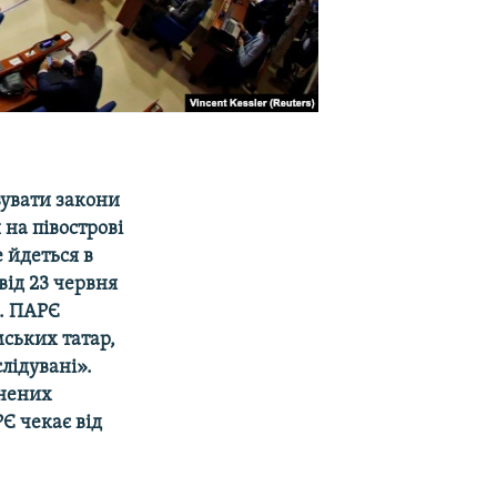
вувати закони
 на півострові
 йдеться в
від 23 червня
. ПАРЄ
мських татар,
лідувані».
знених
РЄ чекає від