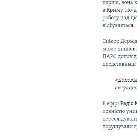
перше, вона к
в Криму. По-д
роботу над ці
відбувається.
Спікер Держ
може ініціюва
ПАРЄ доповід
представниці 
«Доповід
ситуацію
В ефірі
Радіо 
повністю уни
переслідуван
порушували г