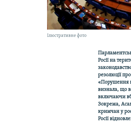
Ілюстративне фото
Парламентськ
Росії на тери
законодавство
резолюції про
«Порушення п
визнала, що в
включаючи вби
Зокрема, Аса
кримчан у рос
Росії віднов