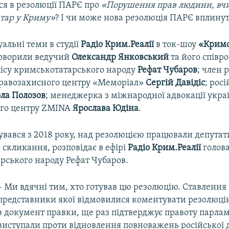
ся в резолюції ПАРЄ про
«Порушення прав людини, вч
тар у Криму»
? І чи може нова резолюція ПАРЄ вплинут
уальні теми в студії
Радіо Крим.Реалії
в ток-шоу
«Крим
оворили ведучий
Олександр Янковський
та його співр
ісу кримськотатарського народу
Рефат Чубаров
; член 
правозахисного центру «Меморіал»
Сергій Давідіс
; рос
ла Полозов
; менеджерка з міжнародної адвокації укра
ого центру ZMINA
Ярослава Юдіна
.
увався з 2018 року, над резолюцією працювали депутат
скликання, розповідає в ефірі
Радіо Крим.Реалії
голов
рського народу Рефат Чубаров.
– Ми вдячні тим, хто готував цю резолюцію. Ставлення Р
представники якої відмовилися коментувати резолюці
в документ правки, ще раз підтверджує правоту парламе
виступали проти відновлення повноважень російської д