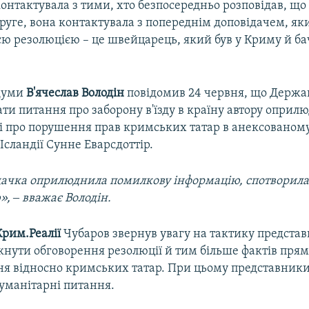
онтактувала з тими, хто безпосередньо розповідав, що 
руге, вона контактувала з попереднім доповідачем, я
єю резолюцією – це швейцарець, який був у Криму й ба
думи
В'ячеслав Володін
повідомив 24 червня, що Держав
ти питання про заборону в'їзду в країну автору оприлю
і про порушення прав кримських татар в анексованом
Ісландії Сунне Еварсдоттір.
ачка оприлюднила помилкову інформацію, спотворила
», ‒ вважає Володін.
Крим.Реалії
Чубаров звернув увагу на тактику представн
кнути обговорення резолюції й тим більше фактів прям
ня відносно кримських татар. При цьому представники 
уманітарні питання.