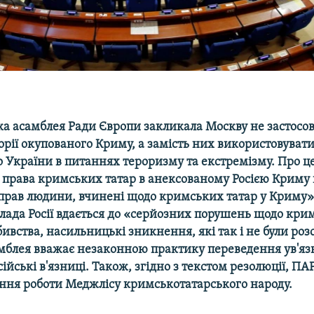
а асамблея Ради Європи закликала Москву не застосо
торії окупованого Криму, а замість них використовувати
 України в питаннях тероризму та екстремізму. Про це
 права кримських татар в анексованому Росією Криму 
рав людини, вчинені щодо кримських татар у Криму»
лада Росії вдається до «серйозних порушень щодо кри
вства, насильницькі зникнення, які так і не були розс
мблея вважає незаконною практику переведення ув'я
ійські в'язниці. Також, згідно з текстом резолюції, ПА
лення роботи Меджлісу кримськотатарського народу.