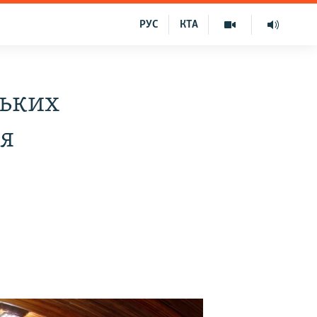
РУС
КТА
ських
ія