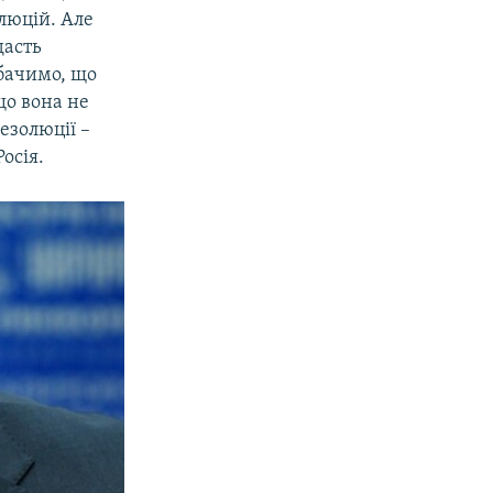
люцій. Але
дасть
бачимо, що
що вона не
езолюції –
осія.