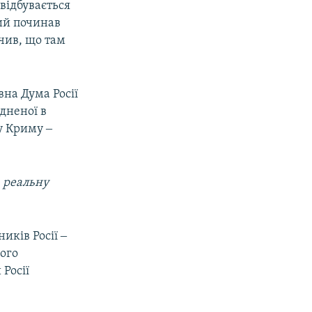
відбувається
кий починав
чив, що там
на Дума Росії
дненої в
у Криму ‒
 реальну
иків Росії ‒
ого
Росії