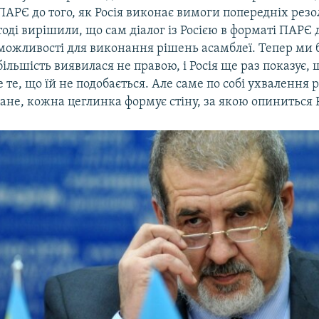
ПАРЄ до того, як Росія виконає вимоги попередніх резо
тоді вирішили, що сам діалог із Росією в форматі ПАРЄ 
можливості для виконання рішень асамблеї. Тепер ми 
більшість виявилася не правою, і Росія ще раз показує, 
те, що їй не подобається. Але саме по собі ухвалення р
не, кожна цеглинка формує стіну, за якою опиниться Р