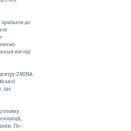
ї Росії
 приїхати до
єте
е
орюємо
азав він під
 центру ZMINA
ійської
е, що
ідготовку
резолюції,
дини. По-