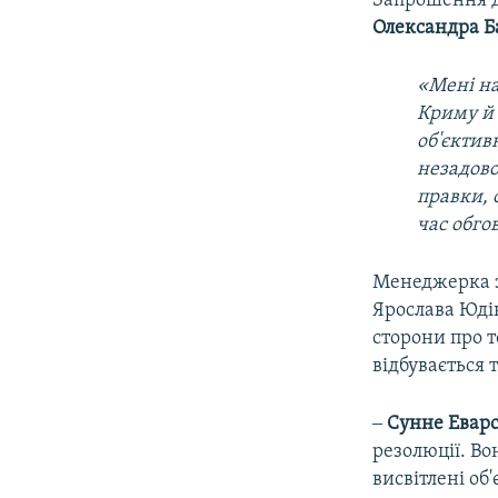
Запрошення до
Олександра Б
«Мені на
Криму й 
об'єктив
незадово
правки, 
час обго
Менеджерка з
Ярослава Юдін
сторони про т
відбувається 
‒
Сунне Еварс
резолюції. Вон
висвітлені об