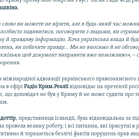
 Криму прозвучало зокрема з вуст члена Ради Федераці
ашкіна
.
 слово ви можете не вірити, але в будь-який час можна
особисто подивитися, поговорити з людьми, ви отрима
ну й правдиву інформацію. Хоча українська влада й буд
лена, ви побачите правду... Ми не вносимо й не обгов
оскільки цей документ виправити вже неможливо», ‒ ск
ворення.
 міжнародної адвокації українського правозахисного
а в ефірі
Радіо Крим.Реалії
відповідає на претензії рос
е, що доповідач не був у Криму й не може судити про т
там.
доттір
, представниця Ісландії, була відповідальна за п
а провела велику роботу, і всі питання, які присутні в 
'єктивно й торкаються безлічі фактів порушень прав лю