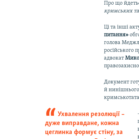
Про що йдеть
кримських та
Ці та інші акт
питання»
обг
голова Меджл
російського 
адвокат
Мико
правозахисн
Документ гот
й нинішнього 
кримськотата
Ухвалення резолюції –
дуже виправдане, кожна
цеглинка формує стіну, за