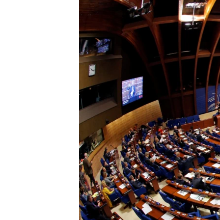
ВІДЕОУРОКИ «ELIFBE»
СВІДЧЕННЯ ОКУПАЦІЇ
УКРАЇНСЬКА ПРОБЛЕМА КРИМУ
ІНФОГРАФІКА