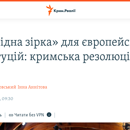
ідна зірка» для європей
туцій: кримська резолюц
овський
Інна Аннітова
, 09:30
ь
Читати без VPN