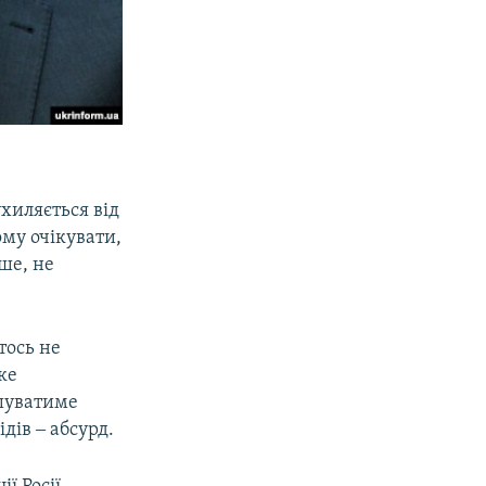
ухиляється від
ому очікувати,
ше, не
тось не
ке
ушуватиме
дів ‒ абсурд.