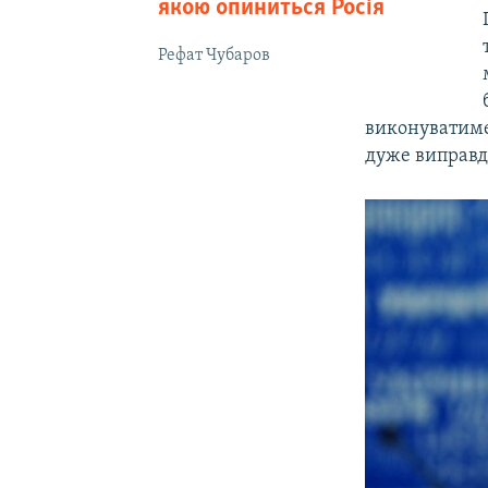
якою опиниться Росія
Рефат Чубаров
виконуватиме 
дуже виправда