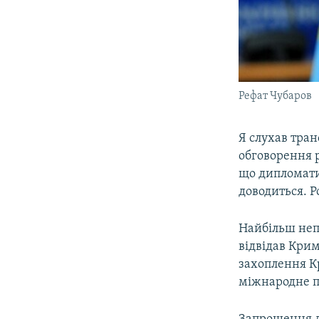
Рефат Чубаров
Я слухав тран
обговорення р
що дипломати 
доводиться. Р
Найбільш неп
відвідав Крим
захоплення Кр
міжнародне пр