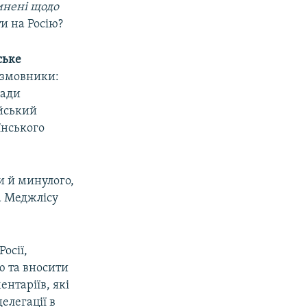
инені щодо
и на Росію?
ське
озмовники:
ради
ійський
їнського
и й минулого,
а Меджлісу
осії,
ю та вносити
нтаріїв, які
елегації в