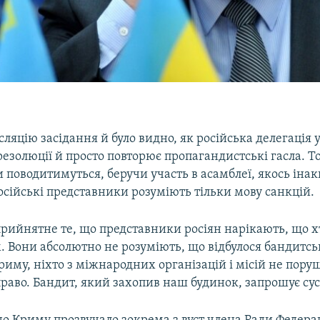
сляцію засідання й було видно, як російська делегація 
езолюції й просто повторює пропагандистські гасла. Т
поводитимуться, беручи участь в асамблеї, якось інак
осійські представники розуміють тільки мову санкцій.
рийнятне те, що представники росіян нарікають, що х
. Вони абсолютно не розуміють, що відбулося бандитсь
иму, ніхто з міжнародних організацій і місій не пор
аво. Бандит, який захопив наш будинок, запрошує сусі