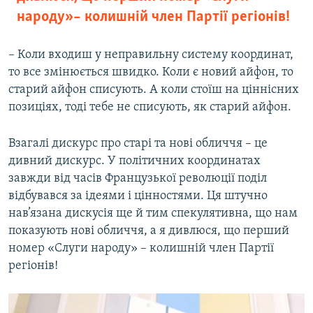
народу» – колишній член Партії регіонів!
– Коли входиш у неправильну систему координат,
то все змінюється швидко. Коли є новий айфон, то
старий айфон списують. А коли стоїш на ціннісних
позиціях, тоді тебе не списують, як старий айфон.
Взагалі дискурс про старі та нові обличчя – це
дивний дискурс. У політичних координатах
завжди від часів Французької революції поділ
відбувався за ідеями і цінностями. Ця штучно
нав’язана дискусія ще й тим спекулятивна, що нам
показують нові обличчя, а я дивлюся, що перший
номер «Слуги народу» – колишній член Партії
регіонів!