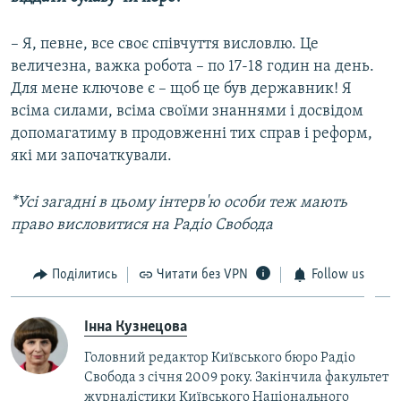
– Я, певне, все своє співчуття висловлю. Це
величезна, важка робота – по 17-18 годин на день.
Для мене ключове є – щоб це був державник! Я
всіма силами, всіма своїми знаннями і досвідом
допомагатиму в продовженні тих справ і реформ,
які ми започаткували.
*Усі загадні в цьому інтерв'ю особи теж мають
право висловитися на Радіо Свобода
Поділитись
Читати без VPN
Follow us
Інна Кузнецова
Головний редактор Київського бюро Радіо
Свобода з січня 2009 року. Закінчила факультет
журналістики Київського Національного