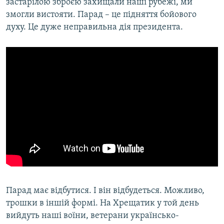
застарілою зброєю захищали наші рубежі, ми
змогли вистояти. Парад – це підняття бойового
духу. Це дуже неправильна дія президента.
Парад має відбутися. І він відбудеться. Можливо,
трошки в іншій формі. На Хрещатик у той день
вийдуть наші воїни, ветерани українсько-