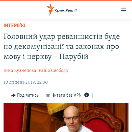
Доступність
посилання
Перейти
ІНТЕРВ'Ю
до
НОВИНИ
Головний удар реваншистів буде
основного
ВОДА.КРИМ
матеріалу
по декомунізації та законах про
ВІДЕО ТА ФОТО
Перейти
мову і церкву – Парубій
до
ПОЛІТИКА
основної
Інна Кузнецова
Радіо Свобода
БЛОГИ
навігації
Перейти
10 липень 2019, 22:30
ПОГЛЯД
до
ІНТЕРВ'Ю
Поділитись
Читати без VPN
пошуку
ВСЕ ЗА ДЕНЬ
СПЕЦПРОЕКТИ
ЯК ОБІЙТИ БЛОКУВАННЯ
ДЕПОРТАЦІЯ