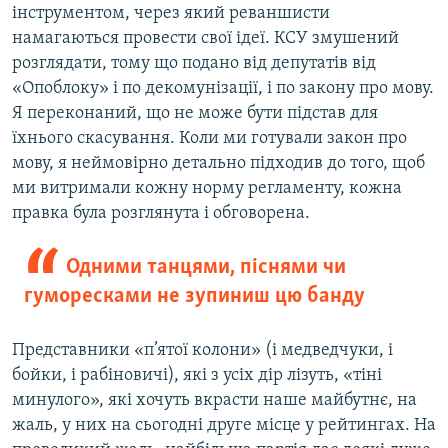
інструментом, через який реваншисти
намагаються провести свої ідеї. КСУ змушений
розглядати, тому що подано від депутатів від
«Опоблоку» і по декомунізації, і по закону про мову.
Я переконаний, що не може бути підстав для
їхнього скасування. Коли ми готували закон про
мову, я неймовірно детально підходив до того, щоб
ми витримали кожну норму регламенту, кожна
правка була розглянута і обговорена.
Одними танцями, піснями чи
гуморесками не зупиниш цю банду
Представники «п’ятої колони» (і медведчуки, і
бойки, і рабіновичі), які з усіх дір лізуть, «тіні
минулого», які хочуть вкрасти наше майбутнє, на
жаль, у них на сьогодні друге місце у рейтингах. На