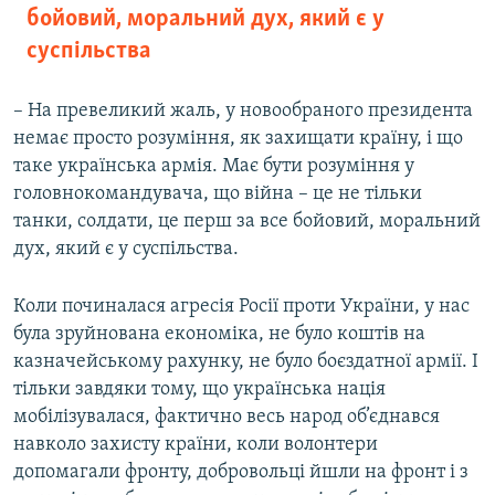
бойовий, моральний дух, який є у
суспільства
– На превеликий жаль, у новообраного президента
немає просто розуміння, як захищати країну, і що
таке українська армія. Має бути розуміння у
головнокомандувача, що війна – це не тільки
танки, солдати, це перш за все бойовий, моральний
дух, який є у суспільства.
Коли починалася агресія Росії проти України, у нас
була зруйнована економіка, не було коштів на
казначейському рахунку, не було боєздатної армії. І
тільки завдяки тому, що українська нація
мобілізувалася, фактично весь народ об’єднався
навколо захисту країни, коли волонтери
допомагали фронту, добровольці йшли на фронт і з