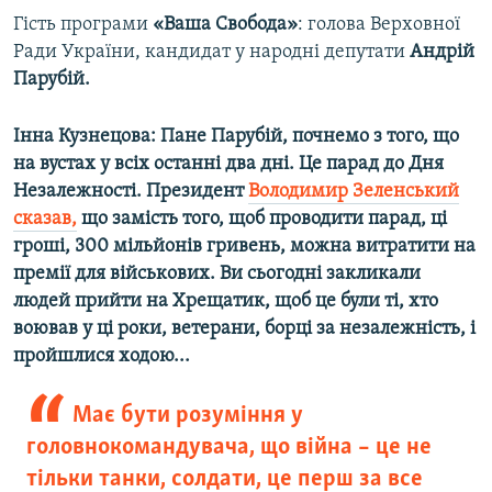
Гість програми
«Ваша Свобода»
: голова Верховної
Ради України, кандидат у народні депутати
Андрій
Парубій.
Інна Кузнецова: Пане Парубій, почнемо з того, що
на вустах у всіх останні два дні. Це парад до Дня
Незалежності. Президент
Володимир Зеленський
сказав,
що замість того, щоб проводити парад, ці
гроші, 300 мільйонів гривень, можна витратити на
премії для військових. Ви сьогодні закликали
людей прийти на Хрещатик, щоб це були ті, хто
воював у ці роки, ветерани, борці за незалежність, і
пройшлися ходою...
Має бути розуміння у
головнокомандувача, що війна – це не
тільки танки, солдати, це перш за все