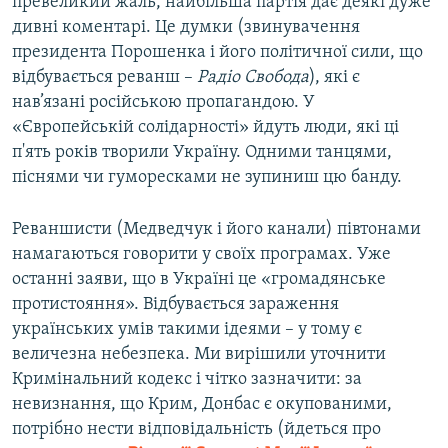
превеликий жаль, найбільша партія дає деякі дуже
дивні коментарі. Це думки (звинувачення
президента Порошенка і його політичної сили, що
відбувається реванш –
Радіо Свобода
), які є
нав’язані російською пропагандою. У
«Європейській солідарності» йдуть люди, які ці
п'ять років творили Україну. Одними танцями,
піснями чи гуморесками не зупиниш цю банду.
Реваншисти (Медведчук і його канали) півтонами
намагаються говорити у своїх програмах. Уже
останні заяви, що в Україні це «громадянське
протистояння». Відбувається зараження
українських умів такими ідеями – у тому є
величезна небезпека. Ми вирішили уточнити
Кримінальний кодекс і чітко зазначити: за
невизнання, що Крим, Донбас є окупованими,
потрібно нести відповідальність (йдеться про