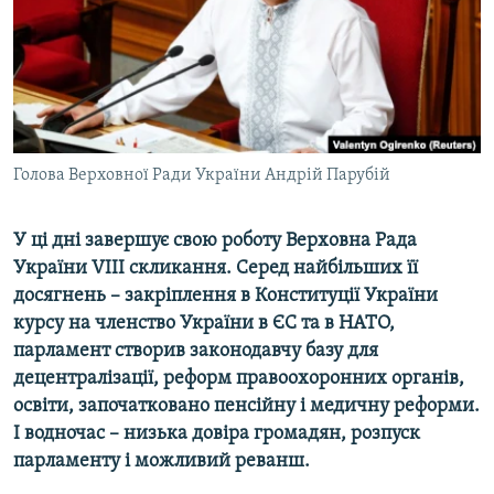
ВІДЕОУРОКИ «ELIFBE»
Русский
СВІДЧЕННЯ ОКУПАЦІЇ
Qırımtatar
УКРАЇНСЬКА ПРОБЛЕМА КРИМУ
ДОЛУЧАЙСЯ!
ІНФОГРАФІКА
Голова Верховної Ради України Андрій Парубій
У ці дні завершує свою роботу Верховна Рада
Усі сайти RFE/RL
України VIIІ скликання. Серед найбільших її
досягнень – закріплення в Конституції України
курсу на членство України в ЄС та в НАТО,
парламент створив законодавчу базу для
децентралізації, реформ правоохоронних органів,
освіти, започатковано пенсійну і медичну реформи.
І водночас – низька довіра громадян, розпуск
парламенту і можливий реванш.