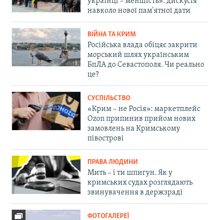
українці – меншість»: дискусія
навколо нової пам'ятної дати
ВІЙНА ТА КРИМ
Російська влада обіцяє закрити
морський шлях українським
БпЛА до Севастополя. Чи реально
це?
СУСПІЛЬСТВО
«Крим – не Росія»: маркетплейс
Ozon припинив прийом нових
замовлень на Кримському
півострові
ПРАВА ЛЮДИНИ
Мить – і ти шпигун. Як у
кримських судах розглядають
звинувачення в держзраді
ФОТОГАЛЕРЕЇ