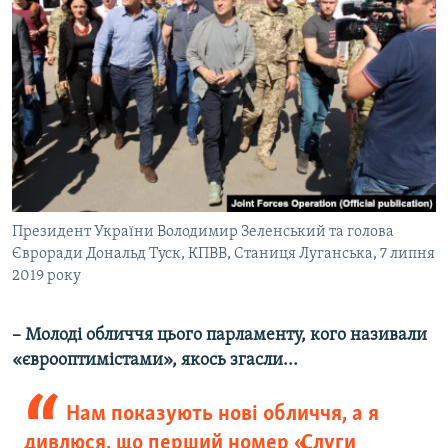
Президент України Володимир Зеленський та голова
Євроради Дональд Туск, КПВВ, Станиця Луганська, 7 липня
2019 року
– Молоді обличчя цього парламенту, кого називали
«єврооптимістами», якось згасли...
Нам показують нові обличчя, а я
дивлюся, що перший номер «Слуги