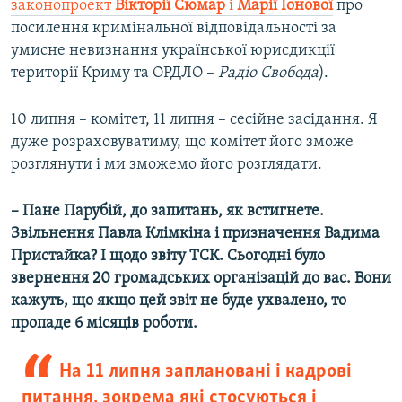
законопроект
Вікторії Сюмар
і
Марії Іонової
про
посилення кримінальної відповідальності за
умисне невизнання української юрисдикції
території Криму та ОРДЛО –
Радіо Свобода
).
10 липня – комітет, 11 липня – сесійне засідання. Я
дуже розраховуватиму, що комітет його зможе
розглянути і ми зможемо його розглядати.
– Пане Парубій, до запитань, як встигнете.
Звільнення Павла Клімкіна і призначення Вадима
Пристайка? І щодо звіту ТСК. Сьогодні було
звернення 20 громадських організацій до вас. Вони
кажуть, що якщо цей звіт не буде ухвалено, то
пропаде 6 місяців роботи.
На 11 липня заплановані і кадрові
питання, зокрема які стосуються і