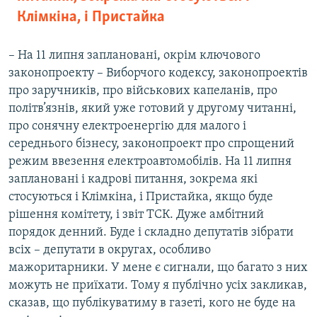
Клімкіна, і Пристайка
– На 11 липня заплановані, окрім ключового
законопроекту – Виборчого кодексу, законопроектів
про заручників, про військових капеланів, про
політв’язнів, який уже готовий у другому читанні,
про сонячну електроенергію для малого і
середнього бізнесу, законопроект про спрощений
режим ввезення електроавтомобілів. На 11 липня
заплановані і кадрові питання, зокрема які
стосуються і Клімкіна, і Пристайка, якщо буде
рішення комітету, і звіт ТСК. Дуже амбітний
порядок денний. Буде і складно депутатів зібрати
всіх – депутати в округах, особливо
мажоритарники. У мене є сигнали, що багато з них
можуть не приїхати. Тому я публічно усіх закликав,
сказав, що публікуватиму в газеті, кого не буде на