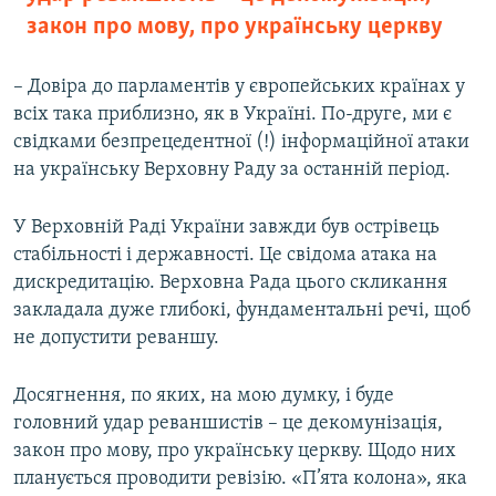
закон про мову, про українську церкву
– Довіра до парламентів у європейських країнах у
всіх така приблизно, як в Україні. По-друге, ми є
свідками безпрецедентної (!) інформаційної атаки
на українську Верховну Раду за останній період.
У Верховній Раді України завжди був острівець
стабільності і державності. Це свідома атака на
дискредитацію. Верховна Рада цього скликання
закладала дуже глибокі, фундаментальні речі, щоб
не допустити реваншу.
Досягнення, по яких, на мою думку, і буде
головний удар реваншистів – це декомунізація,
закон про мову, про українську церкву. Щодо них
планується проводити ревізію. «П’ята колона», яка