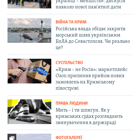
українці – меншість»: дискусія
навколо нової пам'ятної дати
ВІЙНА ТА КРИМ
Російська влада обіцяє закрити
морський шлях українським
БпЛА до Севастополя. Чи реально
це?
СУСПІЛЬСТВО
«Крим – не Росія»: маркетплейс
Ozon припинив прийом нових
замовлень на Кримському
півострові
ПРАВА ЛЮДИНИ
Мить – і ти шпигун. Як у
кримських судах розглядають
звинувачення в держзраді
ФОТОГАЛЕРЕЇ