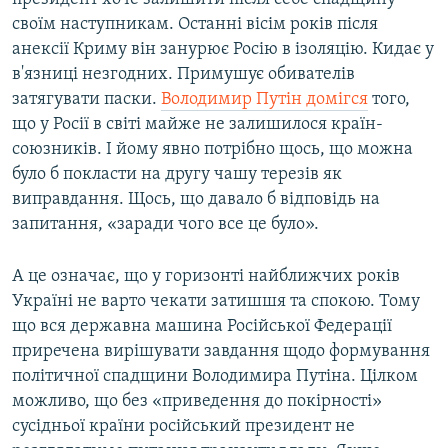
своїм наступникам. Останні вісім років після
анексії Криму він занурює Росію в ізоляцію. Кидає у
в'язниці незгодних. Примушує обивателів
затягувати паски.
Володимир Путін домігся
того,
що у Росії в світі майже не залишилося країн-
союзників. І йому явно потрібно щось, що можна
було б покласти на другу чашу терезів як
виправдання. Щось, що давало б відповідь на
запитання, «заради чого все це було».
А це означає, що у горизонті найближчих років
Україні не варто чекати затишшя та спокою. Тому
що вся державна машина Російської Федерації
приречена вирішувати завдання щодо формування
політичної спадщини Володимира Путіна. Цілком
можливо, що без «приведення до покірності»
сусідньої країни російський президент не