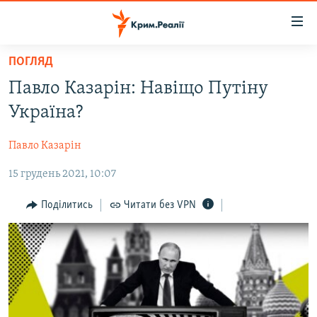
Доступність
посилання
Перейти
ПОГЛЯД
до
НОВИНИ
Павло Казарін: Навіщо Путіну
основного
ВОДА.КРИМ
матеріалу
Україна?
ВІДЕО ТА ФОТО
Перейти
до
Павло Казарін
ПОЛІТИКА
основної
15 грудень 2021, 10:07
БЛОГИ
навігації
Перейти
ПОГЛЯД
Поділитись
Читати без VPN
до
ІНТЕРВ'Ю
пошуку
ВСЕ ЗА ДЕНЬ
СПЕЦПРОЕКТИ
ЯК ОБІЙТИ БЛОКУВАННЯ
ДЕПОРТАЦІЯ