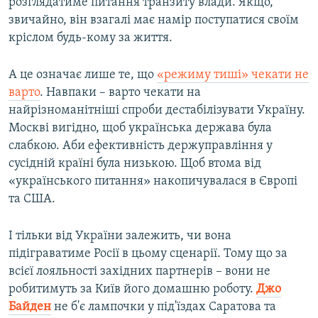
розглядатиме питання транзиту влади. Якщо,
звичайно, він взагалі має намір поступатися своїм
кріслом будь-кому за життя.
А це означає лише те, що
«режиму тиші» чекати не
варто
. Навпаки – варто чекати на
найрізноманітніші спроби дестабілізувати Україну.
Москві вигідно, щоб українська держава була
слабкою. Аби ефективність держуправління у
сусідній країні була низькою. Щоб втома від
«українського питання» накопичувалася в Європі
та США.
І тільки від України залежить, чи вона
підіграватиме Росії в цьому сценарії. Тому що за
всієї лояльності західних партнерів – вони не
робитимуть за Київ його домашню роботу.
Джо
Байден
не б'є лампочки у під'їздах Саратова та