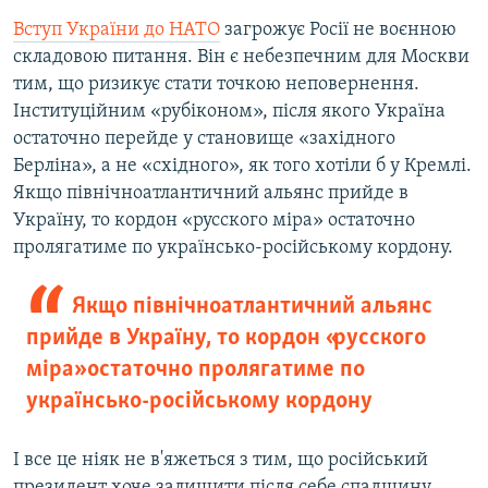
Вступ України до НАТО
загрожує Росії не воєнною
складовою питання. Він є небезпечним для Москви
тим, що ризикує стати точкою неповернення.
Інституційним «рубіконом», після якого Україна
остаточно перейде у становище «західного
Берліна», а не «східного», як того хотіли б у Кремлі.
Якщо північноатлантичний альянс прийде в
Україну, то кордон «русского міра» остаточно
пролягатиме по українсько-російському кордону.
Якщо північноатлантичний альянс
прийде в Україну, то кордон «русского
міра» остаточно пролягатиме по
українсько-російському кордону
І все це ніяк не в'яжеться з тим, що російський
президент хоче залишити після себе спадщину