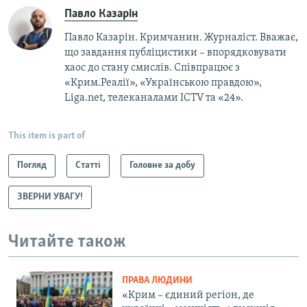
Павло Казарін
Павло Казарін. Кримчанин. Журналіст. Вважає,
що завдання публіцистики – впорядковувати
хаос до стану смислів. Співпрацює з
«Крим.Реалії», «Українською правдою»,
Liga.net, телеканалами ICTV та «24».
This item is part of
Погляд
Статті
Головне за добу
ЗВЕРНИ УВАГУ!
Читайте також
ПРАВА ЛЮДИНИ
«Крим – єдиний регіон, де