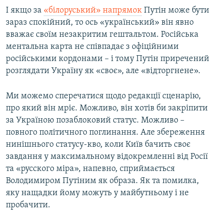
І якщо за
«білоруський» напрямок
Путін може бути
зараз спокійний, то ось «український» він явно
вважає своїм незакритим гештальтом. Російська
ментальна карта не співпадає з офіційними
російськими кордонами – і тому Путін приречений
розглядати Україну як «своє», але «відторгнене».
Ми можемо сперечатися щодо редакції сценарію,
про який він мріє. Можливо, він хотів би закріпити
за Україною позаблоковий статус. Можливо –
повного політичного поглинання. Але збереження
нинішнього статусу-кво, коли Київ бачить своє
завдання у максимальному відокремленні від Росії
та «русского міра», напевно, сприймається
Володимиром Путіним як образа. Як та помилка,
яку нащадки йому можуть у майбутньому і не
пробачити.