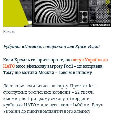
ВІДЕОУРОКИ «ELIFBE»
Русский
СВІДЧЕННЯ ОКУПАЦІЇ
Qırımtatar
УКРАЇНСЬКА ПРОБЛЕМА КРИМУ
ДОЛУЧАЙСЯ!
Колаж
ІНФОГРАФІКА
Рубрика «Погляд», спеціально для Крим.Реалії
Усі сайти RFE/RL
Коли Кремль говорить про те, що
вступ України до
НАТО
несе військову загрозу Росії – це неправда.
Тому що мотиви Москви – зовсім в іншому.
Достатньо подивитись на карту. Протяжність
сухопутних російських кордонів – 22 тисячі
кілометрів. При цьому сухопутні кордони з
країнами НАТО становлять лише 1400 км. Вступ
України до північноатлантичного альянсу