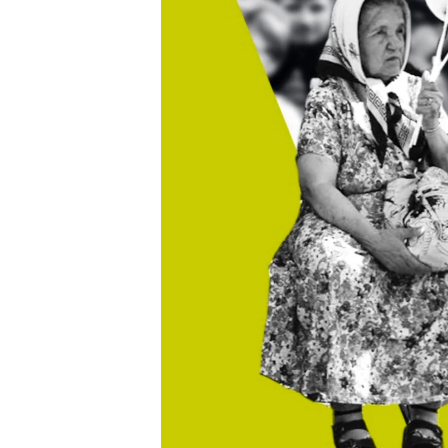
ВІДЕОУРОКИ «ELIFBE»
СВІДЧЕННЯ ОКУПАЦІЇ
УКРАЇНСЬКА ПРОБЛЕМА КРИМУ
ІНФОГРАФІКА