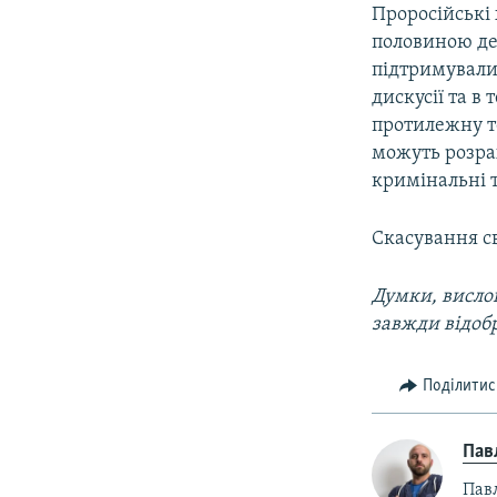
Проросійські 
половиною де
підтримували 
дискусії та в
протилежну то
можуть розрах
кримінальні 
Скасування св
Думки, вислов
завжди відоб
Поділитис
Пав
Пав