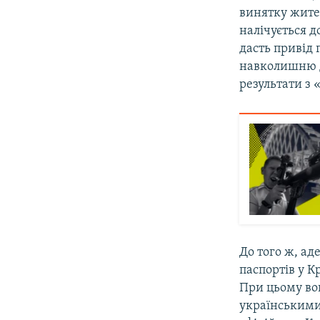
винятку жител
налічується д
дасть привід 
навколишню д
результати з
До того ж, а
паспортів у К
При цьому вон
українськими