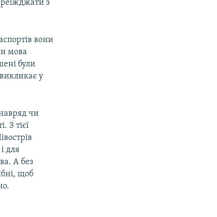
переїжджати з
аспортів вони
ли мова
шені були
 викликає у
 навряд чи
 З тієї
івострів
і для
а. А без
ібні, щоб
но.