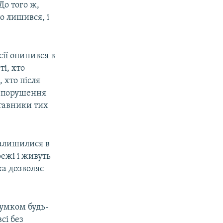
До того ж,
о лишився, і
сії опинився в
ті, хто
 хто після
о порушення
ставники тих
 залишилися в
ежі і живуть
ка дозволяє
сумком будь-
сі без