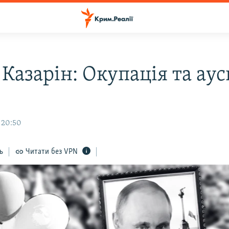
 Казарін: Окупація та ау
 20:50
ь
Читати без VPN