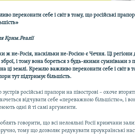
во переконати себе і світ в тому, що російські прапо
льшість»
я Крим.Реалії
и ж не-Росія, наскільки не-Росією є Чечня. Ці регіони 
зброї, і тому вона бореться з будь-якими сумнівами з 
на ці землі. Кремлю важливо переконати себе і світ в т
пори тут підтримує більшість.
о зустрів російські прапори на півострові –​ охоче вторя
очеться відчувати себе «переважною більшістю», і вон
рюють одні й ті самі аргументи.
юблять говорити, що всі нелояльні Росії кримчани за
 зручно, тому що дозволяє редукувати проукраїнські нас