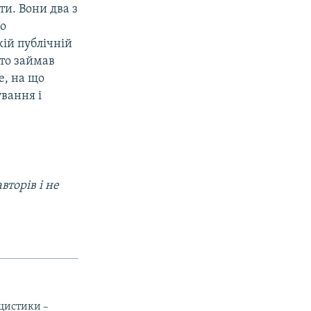
и. Вони два з
но
кій публічній
хто займав
е, на що
ування і
вторів і не
іцистики –