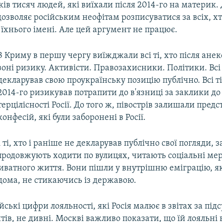
ків тисяч людей, які виїхали після 2014-го на материк. 
дозволяє російським неофітам розписуватися за всіх, хт
 їхнього імені. Але цей аргумент не працює.
З Криму в першу чергу виїжджали всі ті, хто після анек
зоні ризику. Активісти. Правозахисники. Політики. Всі 
декларував свою проукраїнську позицію публічно. Всі ті,
2014-го ризикував потрапити до в'язниці за заклики д
терцілісності Росії. До того ж, півострів залишали пред
конфесій, які були заборонені в Росії.
 ті, хто і раніше не декларував публічно свої погляди,
продовжують ходити по вулицях, читають соціальні мер
иватного життя. Вони пішли у внутрішню еміграцію, я
дома, не стикаючись із державою.
ські цифри лояльності, які Росія малює в звітах за під
тів, не дивні. Москві важливо показати, що їй лояльні в