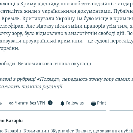
хлопці в Криму відчайдушно люблять подвійні стандарт
сятиліття жили з українськими документами. Публіч
Кремль. Критикували Україну. Їм було місце в кримсь
 телеефірах. Але відразу після зміни прапорів усім тим, 
чку зору, було відмовлено в аналогічній свободі дій. Вс
овувати проукраїнські кримчани –​ це судові переслід
терміни.
ободи. Безпомилкова ознака окупації.
лені в рубриці «Погляд», передають точку зору самих а
ражають позицію редакції
ь
Читати без VPN
Follow us
Print
ло Казарін
ло Казарін. Кримчанин. Журналіст. Вважає, що завдання публ