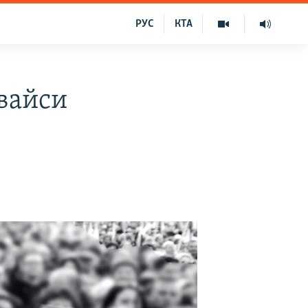
РУС
КТА
свайси