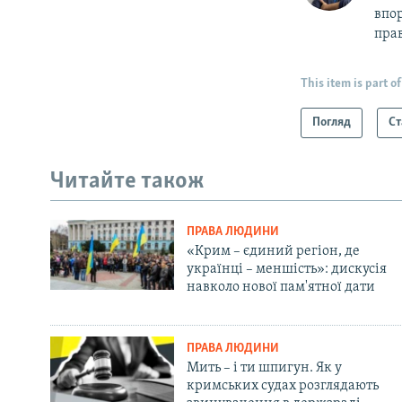
впор
прав
This item is part of
Погляд
Ст
Читайте також
ПРАВА ЛЮДИНИ
«Крим – єдиний регіон, де
українці – меншість»: дискусія
навколо нової пам'ятної дати
ПРАВА ЛЮДИНИ
Мить – і ти шпигун. Як у
кримських судах розглядають