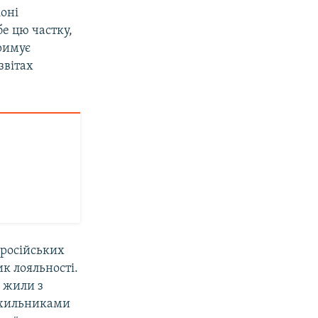
іоні
бе цю частку,
тримує
звітах
 російських
ик лояльності.
о жили з
рихильниками