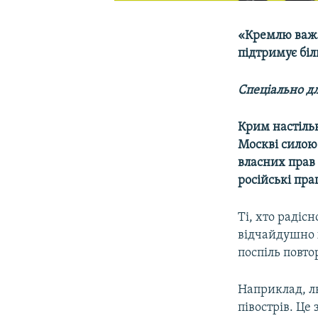
«Кремлю важли
підтримує бі
Спеціально дл
Крим настільк
Москві силою 
власних прав 
російські пра
Ті, хто радісн
відчайдушно х
поспіль повто
Наприклад, л
півострів. Це