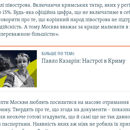
і півострова. Включаючи кримських татар, яких у рег
о 15%. Будь-яка офіційна цифра, що не включатиме в се
говорити про те, що корінний народ півострова не під
ійсність. А тому Москва вважає за краще малювати в 
 «переважною більшістю».
БІЛЬШЕ ПО ТЕМІ:
Павло Казарін: Настрої в Криму
депти Москви люблять посилатися на масове отримання
риму. Твердять про те, що згода на документи –​ показн
и неохоче готові згадувати, що й самі ще не так давн
 паспортами. Наявність яких аж ніяк не робила їх п