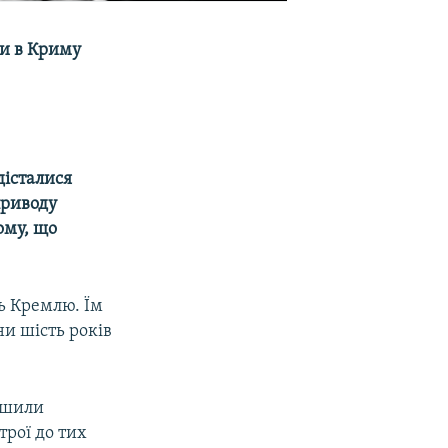
ри в Криму
дісталися
приводу
ому, що
ть Кремлю. Їм
и шість років
лишили
трої до тих