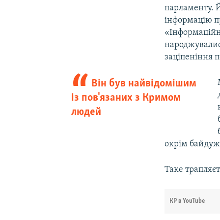
парламенту. Й
інформацію пр
«Інформаційно
народжувалися
заціпеніння п
Він був найвідомішим
із пов'язаних з Кримом
людей
окрім байдуж
Таке трапляєт
КР в YouTube