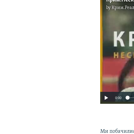
by
Крим.Реал
0:00
​Ми побачили