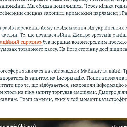
наприкінці. Ми обидва помилилися. Через кілька годи
осійський спецназ захопить кримський парламент і Рад
а разів перекидав йому повідомлення від українських м
частин. Те, що почалася війна, Дмитро зрозумів раніш
аційний спротив»
був першим волонтерським проекто
умовах тотального хаосу. На його сторінку досі підпис
огосфера з'явилася на світ завдяки Майдану та війні. 
 впоратися із запитом на інформацію. Попит визначив 
читати про те, що відбувається, знаходили інформацію 
и хтось на піку запиту торгував емоціями, Дмитро діл
нанням. Тими самими, яких у той момент катастрофіч
орений (фільм)