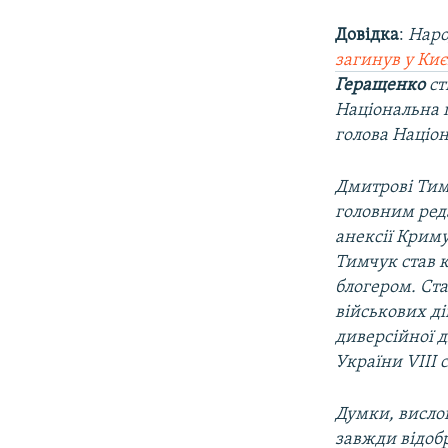
Довідка
:
Наро
загинув у Киє
Геращенко
ст
Національна 
голова Націон
Дмитрові Тимч
головним ред
анексії Криму
Тимчук став 
блогером. Ст
військових ді
диверсійної д
України VIII 
Думки, вислов
завжди відоб