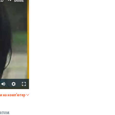
ED
SHARE
и на комп'ютер
SHARE
татом