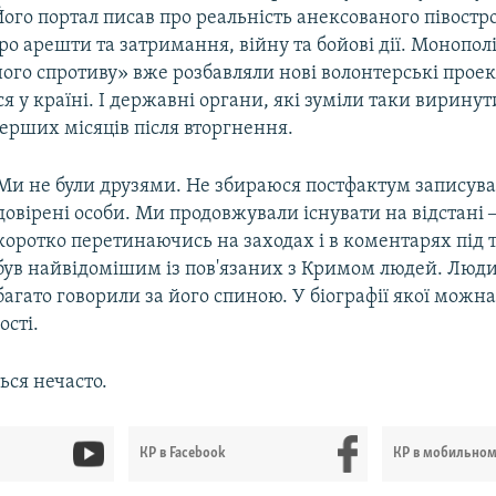
ого портал писав про реальність анексованого півостр
о арешти та затримання, війну та бойові дії. Монопол
го спротиву» вже розбавляли нові волонтерські проек
 у країні. І державні органи, які зуміли таки виринути
ерших місяців після вторгнення.
Ми не були друзями. Не збираюся постфактум записуват
довірені особи. Ми продовжували існувати на відстані 
коротко перетинаючись на заходах і в коментарях під 
був найвідомішим із пов'язаних з Кримом людей. Люди
багато говорили за його спиною. У біографії якої можна
ості.
ься нечасто.
КР в Facebook
КР в мобильно