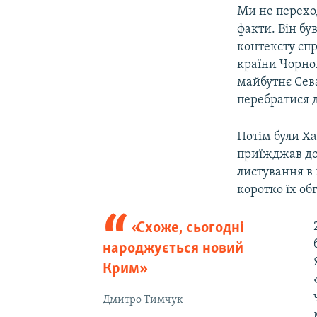
Ми не переход
факти. Він бу
контексту спр
країни Чорном
майбутнє Сева
перебратися 
Потім були Ха
приїжджав до
листування в
коротко їх об
«Схоже, сьогодні
народжується новий
Крим»
Дмитро Тимчук