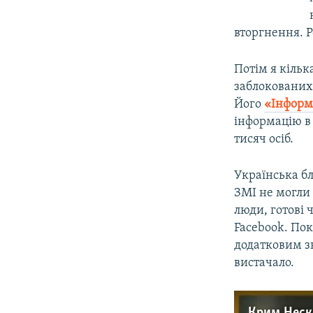
вторгнення. Р
Потім я кільк
заблокованих 
Його
«Інформ
інформацію в 
тисяч осіб.
Українська бл
ЗМІ не могли
люди, готові 
Facebook. Пок
додатковим з
вистачало.
Крим.Неск