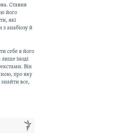
ова. Ставив
ію його
ти, які
 з анабіозу й
px
width
и себе в його
‒ лише іноді
текстами. Він
ною, про яку
 знайти все,
м