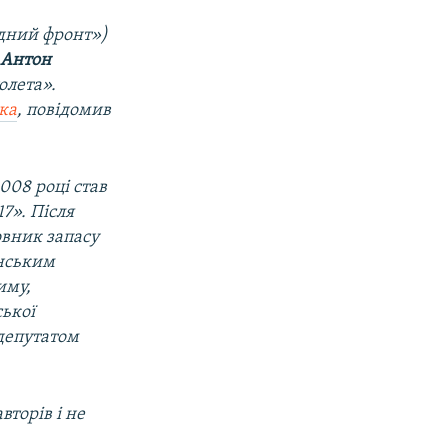
дний фронт»)
и
Антон
олета».
ука
, повідомив
008 році став
7». Після
овник запасу
їнським
иму,
ської
 депутатом
вторів і не