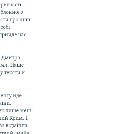
уривчасті
аблонного
сти про інші
собі
 прийде час
і Дмитро
рями. Наше
у тексти й
менту йде
аїни.
ук пише мені:
вий Крим. І,
аз відмінна
роткий смайл