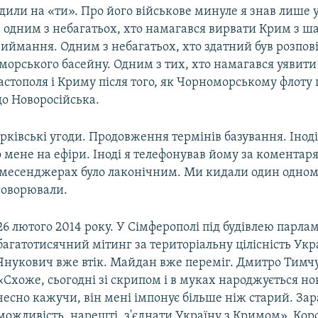
или на «ти». Про його військове минуле я знав лише 
в одним з небагатьох, хто намагався вирвати Крим з ш
иймання. Одним з небагатьох, хто здатний був розпові
орського басейну. Одним з тих, хто намагався уявити 
стополя і Криму після того, як Чорноморському флоту
до Новоросійська.
рківські угоди. Продовження термінів базування. Інод
 мене на ефіри. Іноді я телефонував йому за комента
 месенджерах було лаконічним. Ми кидали один одном
говорювали.
26 лютого 2014 року. У Сімферополі під будівлею парла
багатотисячний мітинг за територіальну цілісність Укр
Янукович вже втік. Майдан вже переміг. Дмитро Тимч
«Схоже, сьогодні зі скрипом і в муках народжується но
чесно кажучи, він мені імпонує більше ніж старий. Зар
можливість, нарешті, з'єднати Україну з Кримом». Ко