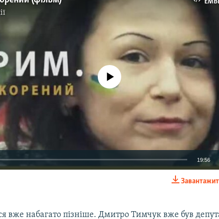
EMB
ії
No media source currently available
19:56
Завантажит
EMBED
ся вже набагато пізніше. Дмитро Тимчук вже був депу