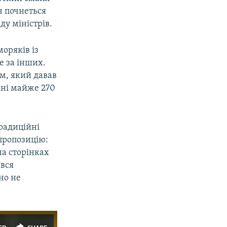
н почнеться
у міністрів.
оряків із
е за інших.
м, який давав
ані майже 270
Традиційні
пропозицію:
на сторінках
ився
но не