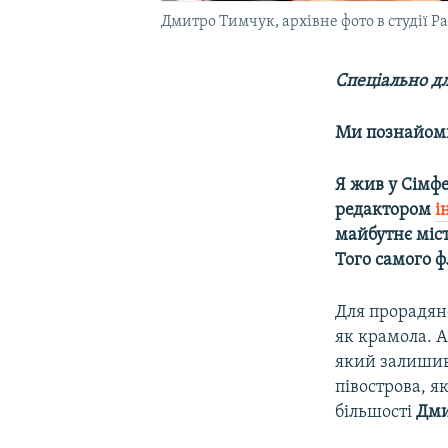
Дмитро Тимчук, архівне фото в студії Р
Спеціально дл
Ми познайоми
Я жив у Сімфе
редактором
і
майбутнє міст
Того самого ф
Для прорадянс
як крамола. А
який залишив
півострова, я
більшості
Дми