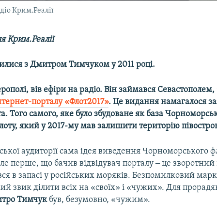
адіо Крим.Реалії
я Крим.Реалії
лися з Дмитром Тимчуком у 2011 році.
рополі, вів ефіри на радіо. Він займався Севастополем,
нтернет-порталу «Флот2017»
. Це видання намагалося з
а. Того самого, яке було збудоване як база Чорноморськ
лоту, який у 2017-му мав залишити територію півостро
ької аудиторії сама ідея виведення Чорноморського ф
ле перше, що бачив відвідувач порталу ‒ це зворотний в
ся в запасі у російських моряків. Безпомилковий марк
кий звик ділити всіх на «своїх» і «чужих». Для прорадя
тро Тимчук
був, безумовно, «чужим».