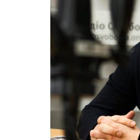
ВІДЕОУРОКИ «ELIFBE»
СВІДЧЕННЯ ОКУПАЦІЇ
УКРАЇНСЬКА ПРОБЛЕМА КРИМУ
ІНФОГРАФІКА