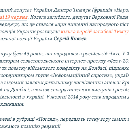
дний депутат України Дмитро Тимчук (фракція «Наро
ві 19 червня
. Колега загиблого, депутат Верховної Рад
верджує, що це сталося «при чищенні нагородного піст
поліція України розглядає
кілька версій загибелі Тимч
альної поліції України
Сергій Князєв
.
уку було 46 років, він народився в російській Читі. У 2
актором севастопольського інтернет-проекту «Флот-201
 та початку військового конфлікту на Донбасі, підполк
координатором групи «Інформаційний спротив», укра
ав відомий завдяки детальному висвітленню анексії Кр
й на Донбасі, а також сепаратистських виступів і росій
іяльності в Україні. У жовтні 2014 року став народним
скликання.
лені в рубриці «Погляд», передають точку зору самих а
ражають позицію редакції