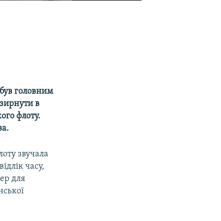
 був головним
азирнути в
ого флоту.
ва.
лоту звучала
ідлік часу,
ер для
нської