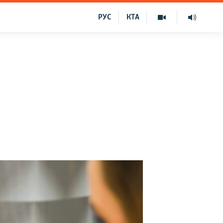
РУС
КТА