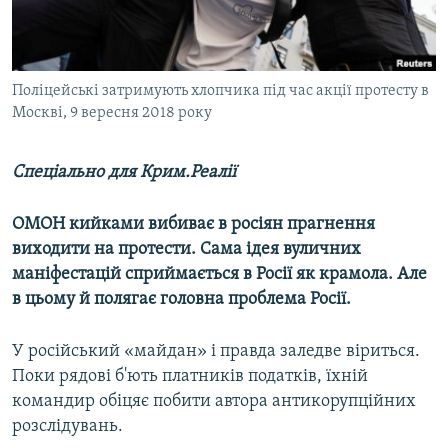
ВІДЕОУРОКИ «ELIFBE»
Русский
СВІДЧЕННЯ ОКУПАЦІЇ
Qırımtatar
УКРАЇНСЬКА ПРОБЛЕМА КРИМУ
Поліцейські затримують хлопчика під час акції протесту в
Москві, 9 вересня 2018 року
ДОЛУЧАЙСЯ!
ІНФОГРАФІКА
Спеціально для Крим.Реалії
Усі сайти RFE/RL
ОМОН кийками вибиває в росіян прагнення
виходити на протести. Сама ідея вуличних
маніфестацій сприймається в Росії як крамола. Але
в цьому й полягає головна проблема Росії.
У російський «майдан» і правда заледве віриться.
Поки рядові б'ють платників податків, їхній
командир обіцяє побити автора антикорупційних
розслідувань.