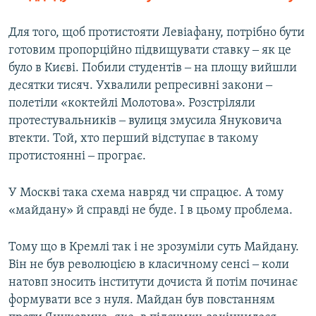
Для того, щоб протистояти Левіафану, потрібно бути
готовим пропорційно підвищувати ставку ‒ як це
було в Києві. Побили студентів ‒ на площу вийшли
десятки тисяч. Ухвалили репресивні закони ‒
полетіли «коктейлі Молотова». Розстріляли
протестувальників ‒ вулиця змусила Януковича
втекти. Той, хто перший відступає в такому
протистоянні ‒ програє.
У Москві така схема навряд чи спрацює. А тому
«майдану» й справді не буде. І в цьому проблема.
Тому що в Кремлі так і не зрозуміли суть Майдану.
Він не був революцією в класичному сенсі ‒ коли
натовп зносить інститути дочиста й потім починає
формувати все з нуля. Майдан був повстанням