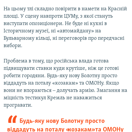
На цьому тлі складно повірити в намети на Красній
площі. У сцену навпроти ЦУМу, з якої стануть
виступати опозиціонери. Не буде ні кухні в
Історичному музеї, ні «автомайдану» на
Бульварному кільці, ні переговорів про передчасні
вибори.
Проблема в тому, що російська влада готова
підвищувати ставки куди крутіше, ніж це готові
робити городяни. Будь-яку нову Болотну просто
віддадуть на поталу «козакам» та ОМОНу. Якщо
вони не впораються ‒ долучать армію. Змагання на
міцність тестикул Кремль не наважиться
програвати.
Будь-яку нову Болотну просто
віддадуть на поталу «козакам» та ОМОНу