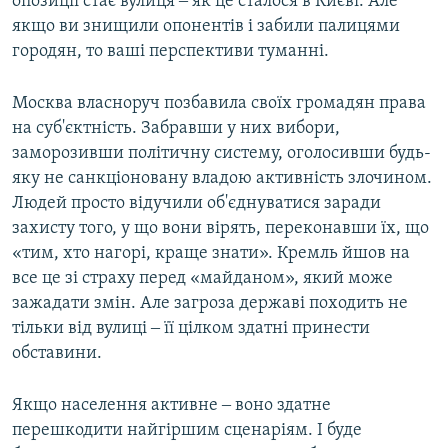
опозиції стає вулиця ‒ як це сталося в Києві. Але
якщо ви знищили опонентів і забили палицями
городян, то ваші перспективи туманні.
Москва власноруч позбавила своїх громадян права
на суб'єктність. Забравши у них вибори,
заморозивши політичну систему, оголосивши будь-
яку не санкціоновану владою активність злочином.
Людей просто відучили об'єднуватися заради
захисту того, у що вони вірять, переконавши їх, що
«тим, хто нагорі, краще знати». Кремль йшов на
все це зі страху перед «майданом», який може
зажадати змін. Але загроза державі походить не
тільки від вулиці ‒ її цілком здатні принести
обставини.
Якщо населення активне ‒ воно здатне
перешкодити найгіршим сценаріям. І буде