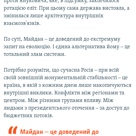
проти Януковича, яке, в підсумку, закінчилося
ротацією еліт. При цьому сама держава вистояла, а
змінилася лише архітектура внутрішніх
взаємозв'язків.
По суті, Майдан ‒ це доведений до екстремуму
запит на еволюцію. І єдина альтернатива йому ‒ це
тотальний злам системи.
Потрібно розуміти, що сучасна Росія ‒ при всій
своїй зовнішній монументальній стабільності ‒ це
країна, в якій з кожним днем лише накопичуються
внутрішні виклики. Конфлікти між регіонами та
центром. Між різними групами впливу. Між
людьми з президентського оточення ‒ за доступ до
бюджетних потоків.
Майдан ‒ це доведений до