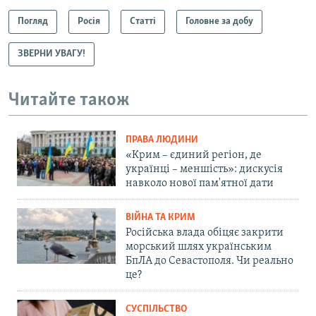
Погляд
Росія
Статті
Головне за добу
ЗВЕРНИ УВАГУ!
Читайте також
ПРАВА ЛЮДИНИ
«Крим – єдиний регіон, де
українці – меншість»: дискусія
навколо нової пам'ятної дати
ВІЙНА ТА КРИМ
Російська влада обіцяє закрити
морський шлях українським
БпЛА до Севастополя. Чи реально
це?
СУСПІЛЬСТВО