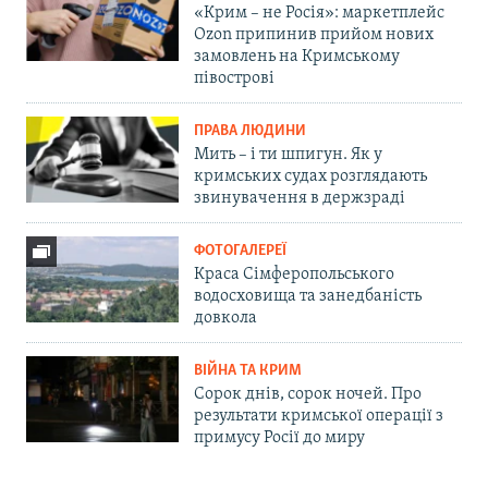
«Крим – не Росія»: маркетплейс
Ozon припинив прийом нових
замовлень на Кримському
півострові
ПРАВА ЛЮДИНИ
Мить – і ти шпигун. Як у
кримських судах розглядають
звинувачення в держзраді
ФОТОГАЛЕРЕЇ
Краса Сімферопольського
водосховища та занедбаність
довкола
ВІЙНА ТА КРИМ
Сорок днів, сорок ночей. Про
результати кримської операції з
примусу Росії до миру