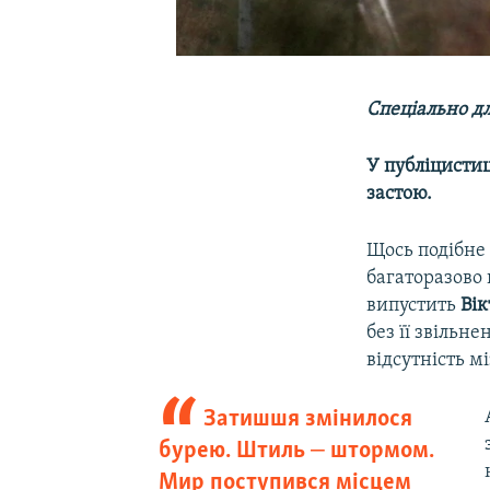
Спеціально дл
У публіцистиц
застою.
Щось подібне
багаторазово 
випустить
Ві
без її звільн
відсутність м
Затишшя змінилося
бурею. Штиль ‒ штормом.
Мир поступився місцем