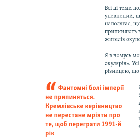
Всі ці теми п
упевнений, щ
наполягає, що
припиняють во
жителів окуп
Я в чомусь м
окулярів». Ус
різницею, що 
Фантомні болі імперії
не припиняться.
Кремлівське керівництво
не перестане мріяти про
те, щоб переграти 1991-й
рік