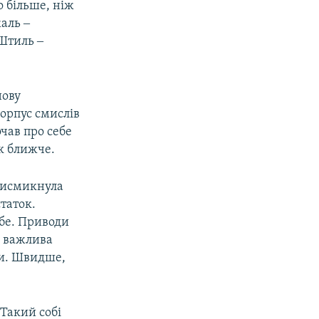
о більше, ніж
жаль ‒
Штиль ‒
нову
орпус смислів
чав про себе
як ближче.
 висмикнула
таток.
ебе. Приводи
а важлива
ми. Швидше,
Такий собі