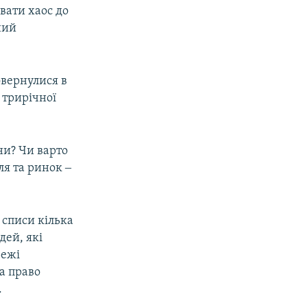
вати хаос до
ний
овернулися в
 трирічної
ни? Чи варто
я та ринок ‒
 списи кілька
дей, які
режі
а право
.