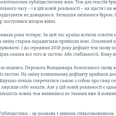
золотоносних публіцистичних жил. Тем для текстів бул
вільного часу ‒ і в цій новій реальності ‒ на щастя і на 
нудьгувати не доводилося. Затишшя змінилося бурею. 
 поступився місцем війні.
ривала роки чотири. За цей час країна встигла освоїти 
На зміну старим парадигмам прийшли нові. Основний к
улювати. І до середини 2018 року дефіцит тем знову по
ірна ознака все того ж застою. Або стабільності. Кому 
вало недовго. Перемога Володимира Зеленського знову
 із застою. На зміну колишньому дефіциту прийшов дос
айдушно почала сперечатися самою з собою про саму с
е змусили себе чекати. Але у цій новій реальності є одн
 Більшість нових тем виявилися не такими вже й нови
Публіцистика ‒ це розмова з уявним співрозмовником. 