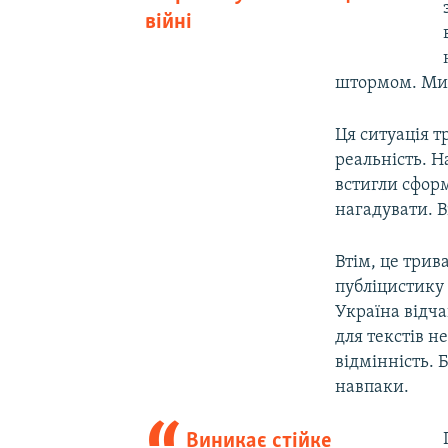
війні
штормом. Мир
Ця ситуація т
реальність. 
встигли сформ
нагадувати. В
Втім, це три
публіцистику
Україна відч
для текстів н
відмінність.
навпаки.
Виникає стійке