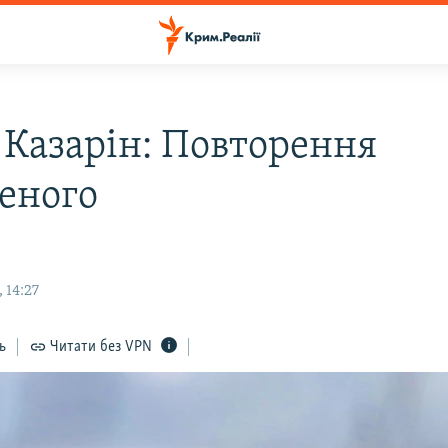
 Казарін: Повторення
еного
 14:27
ь
Читати без VPN