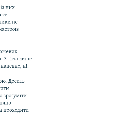
 із них
ось
овики не
настроїв
рожевих
и. З тією лише
 напевно, ні.
ою. Досить
бити
о зрозуміти
вняно
ом проходити