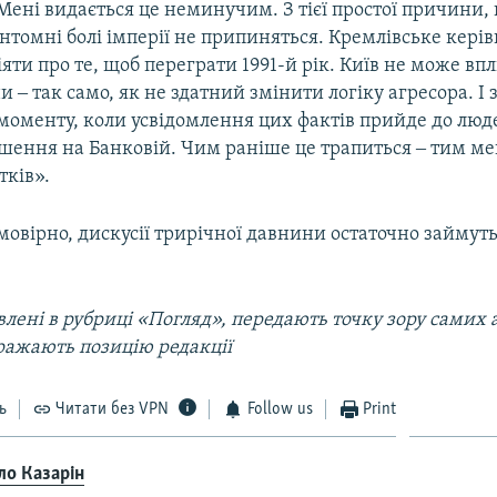
Мені видається це неминучим. З тієї простої причини, 
нтомні болі імперії не припиняться. Кремлівське кері
яти про те, щоб переграти 1991-й рік. Київ не може вп
 ‒ так само, як не здатний змінити логіку агресора. І
моменту, коли усвідомлення цих фактів прийде до люде
шення на Банковій. Чим раніше це трапиться ‒ тим м
тків».
ймовірно, дискусії трирічної давнини остаточно займуть
лені в рубриці «Погляд», передають точку зору самих а
ражають позицію редакції
ь
Читати без VPN
Follow us
Print
ло Казарін