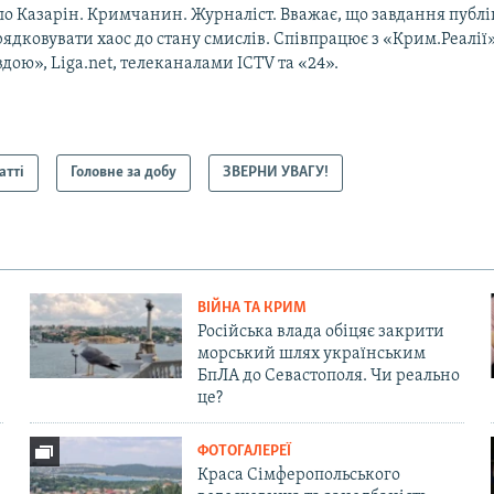
ло Казарін. Кримчанин. Журналіст. Вважає, що завдання публ
ядковувати хаос до стану смислів. Співпрацює з «Крим.Реалії
дою», Liga.net, телеканалами ICTV та «24».
атті
Головне за добу
ЗВЕРНИ УВАГУ!
ВІЙНА ТА КРИМ
Російська влада обіцяє закрити
морський шлях українським
БпЛА до Севастополя. Чи реально
це?
ФОТОГАЛЕРЕЇ
Краса Сімферопольського