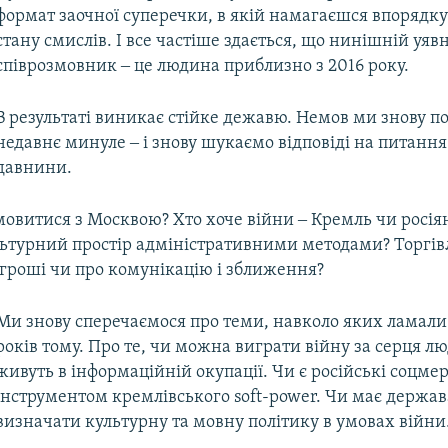
формат заочної суперечки, в якій намагаєшся впорядку
стану смислів. І все частіше здається, що нинішній уяв
співрозмовник ‒ це людина приблизно з 2016 року.
В результаті виникає стійке дежавю. Немов ми знову п
недавнє минуле ‒ і знову шукаємо відповіді на питання
давнини.
овитися з Москвою? Хто хоче війни ‒ Кремль чи росія
ьтурний простір адміністративними методами? Торгівл
 гроші чи про комунікацію і зближення?
Ми знову сперечаємося про теми, навколо яких ламали
років тому. Про те, чи можна виграти війну за серця лю
живуть в інформаційній окупації. Чи є російські соцме
інструментом кремлівського soft-power. Чи має держав
визначати культурну та мовну політику в умовах війни