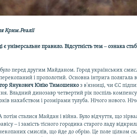
я Крим.Реалії
і є універсальне правило. Відсутність тем ‒ ознака стаб
 було перед другим Майданом. Город українських смисл
перекопаний і прополотий. Основна інтрига полягала в
ктор Янукович Юлію Тимошенко
з в'язниці, чи ЄС підп
ення. Владний динозавр четвертий рік поспіль компенс
ізків нахабством і розмірами тулуба. Нічого нового. Ніч
А потім сталися Майдан і війна. Було відчуття, що зірва
завісу ‒ і замість тісного городика старого ладу відкри
некопаних смислів, що йде до обрію. Це поле цілком ск