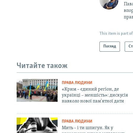
Пав
впор
прав
This item is part of
Погляд
Ст
Читайте також
ПРАВА ЛЮДИНИ
«Крим – єдиний регіон, де
українці – меншість»: дискусія
навколо нової пам'ятної дати
ПРАВА ЛЮДИНИ
Мить – і ти шпигун. Як у