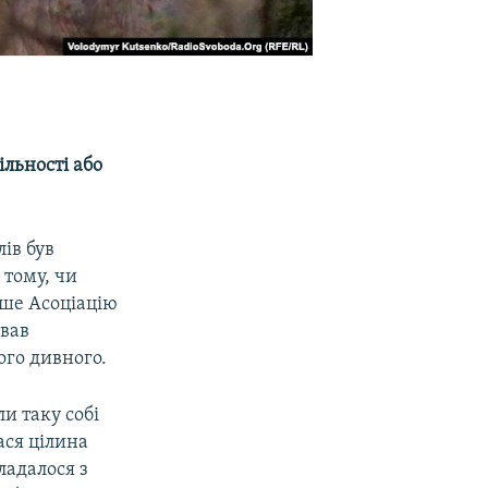
ільності або
ів був
 тому, чи
ише Асоціацію
ував
ого дивного.
ли таку собі
лася цілина
ладалося з