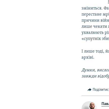
зміниться. Фа
перестане мрі
причини війни
лише чекати 
ухвалюють рі
«супутніх зби
І лише тоді, 
архіві.
Думки, вислов
завжди відоб
Поділитис
Пав