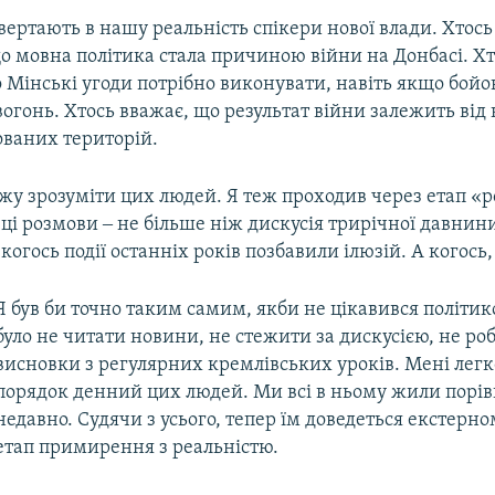
овертають в нашу реальність спікери нової влади. Хтось
о мовна політика стала причиною війни на Донбасі. Хт
 Мінські угоди потрібно виконувати, навіть якщо бой
гонь. Хтось вважає, що результат війни залежить від 
ованих територій.
ожу зрозуміти цих людей. Я теж проходив через етап «
і ці розмови ‒ не більше ніж дискусія трирічної давнин
когось події останніх років позбавили ілюзій. А когось,
Я був би точно таким самим, якби не цікавився політик
було не читати новини, не стежити за дискусією, не ро
висновки з регулярних кремлівських уроків. Мені легк
порядок денний цих людей. Ми всі в ньому жили порі
недавно. Судячи з усього, тепер їм доведеться екстерн
етап примирення з реальністю.