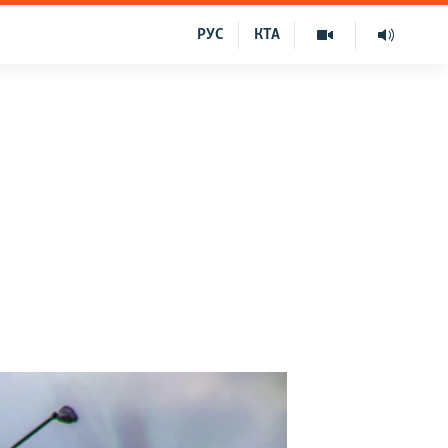
РУС
КТА