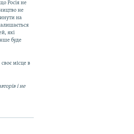
що Росія не
вництво не
линути на
 залишається
й, які
енше буде
 своє місце в
вторів і не