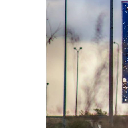
ВІДЕОУРОКИ «ELIFBE»
СВІДЧЕННЯ ОКУПАЦІЇ
УКРАЇНСЬКА ПРОБЛЕМА КРИМУ
ІНФОГРАФІКА