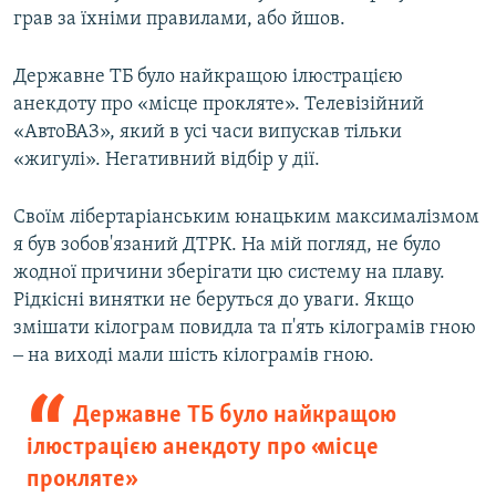
грав за їхніми правилами, або йшов.
Державне ТБ було найкращою ілюстрацією
анекдоту про «місце прокляте». Телевізійний
«АвтоВАЗ», який в усі часи випускав тільки
«жигулі». Негативний відбір у дії.
Своїм лібертаріанським юнацьким максималізмом
я був зобов'язаний ДТРК. На мій погляд, не було
жодної причини зберігати цю систему на плаву.
Рідкісні винятки не беруться до уваги. Якщо
змішати кілограм повидла та п'ять кілограмів гною
‒ на виході мали шість кілограмів гною.
Державне ТБ було найкращою
ілюстрацією анекдоту про «місце
прокляте»