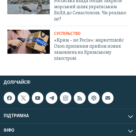
Російська влада обіцяє закрити
морський шлях українським
БпЛА до Севастополя. Чи реально
це?
СУСПІЛЬСТВО
«Крим – не Росія»: маркетплейс
Ozon припинив прийом нових
замовлень на Кримському
півострові
ДОЛУЧАЙСЯ!
ПІДТРИМКА
ІНФО