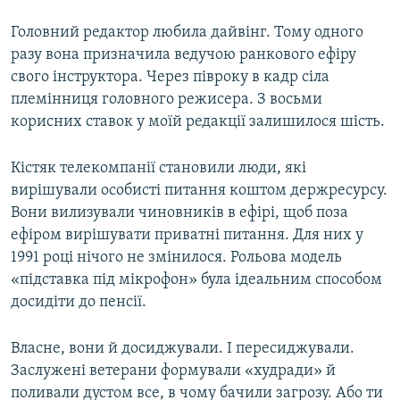
Головний редактор любила дайвінг. Тому одного
разу вона призначила ведучою ранкового ефіру
свого інструктора. Через півроку в кадр сіла
племінниця головного режисера. З восьми
корисних ставок у моїй редакції залишилося шість.
Кістяк телекомпанії становили люди, які
вирішували особисті питання коштом держресурсу.
Вони вилизували чиновників в ефірі, щоб поза
ефіром вирішувати приватні питання. Для них у
1991 році нічого не змінилося. Рольова модель
«підставка під мікрофон» була ідеальним способом
досидіти до пенсії.
Власне, вони й досиджували. І пересиджували.
Заслужені ветерани формували «худради» й
поливали дустом все, в чому бачили загрозу. Або ти