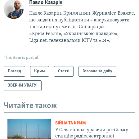
Павло Казарін
Павло Казарін. Кримчанин. Журналіст. Вважає,
що завдання публіцистики – впорядковувати
хаос до стану смислів. Співпрацює з
«Крим.Реалії», «Українською правдою»,
Liga.net, телеканалами ICTV та «24».
This item is part of
Погляд
Крим
Статті
Головне за добу
ЗВЕРНИ УВАГУ!
Читайте також
ВІЙНА ТА КРИМ
У Севастополі уразили російську
станцію радіоелектронної