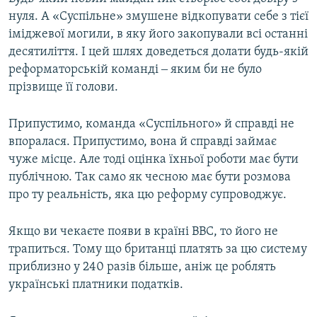
нуля. А «Суспiльне» змушене відкопувати себе з тієї
іміджевої могили, в яку його закопували всі останні
десятиліття. І цей шлях доведеться долати будь-якій
реформаторській команді ‒ яким би не було
прізвище її голови.
Припустимо, команда «Суспiльного» й справді не
впоралася. Припустимо, вона й справді займає
чуже місце. Але тоді оцінка їхньої роботи має бути
публічною. Так само як чесною має бути розмова
про ту реальність, яка цю реформу супроводжує.
Якщо ви чекаєте появи в країні ВВС, то його не
трапиться. Тому що британці платять за цю систему
приблизно у 240 разів більше, аніж це роблять
українські платники податків.