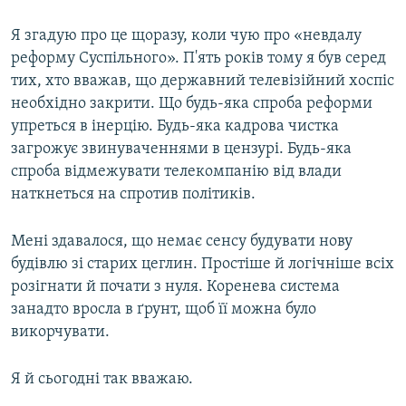
Я згадую про це щоразу, коли чую про «невдалу
реформу Суспiльного». П'ять років тому я був серед
тих, хто вважав, що державний телевізійний хоспіс
необхідно закрити. Що будь-яка спроба реформи
упреться в інерцію. Будь-яка кадрова чистка
загрожує звинуваченнями в цензурі. Будь-яка
спроба відмежувати телекомпанію від влади
наткнеться на спротив політиків.
Мені здавалося, що немає сенсу будувати нову
будівлю зі старих цеглин. Простіше й логічніше всіх
розігнати й почати з нуля. Коренева система
занадто вросла в ґрунт, щоб її можна було
викорчувати.
Я й сьогодні так вважаю.