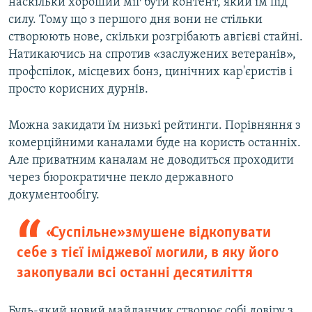
наскільки хороший міг бути контент, який їм під
силу. Тому що з першого дня вони не стільки
створюють нове, скільки розгрібають авгієві стайні.
Натикаючись на спротив «заслужених ветеранів»,
профспілок, місцевих бонз, цинічних кар'єристів і
просто корисних дурнів.
Можна закидати їм низькі рейтинги. Порівняння з
комерційними каналами буде на користь останніх.
Але приватним каналам не доводиться проходити
через бюрократичне пекло державного
документообігу.
«Суспiльне» змушене відкопувати
себе з тієї іміджевої могили, в яку його
закопували всі останні десятиліття
Будь-який новий майданчик створює собі довіру з