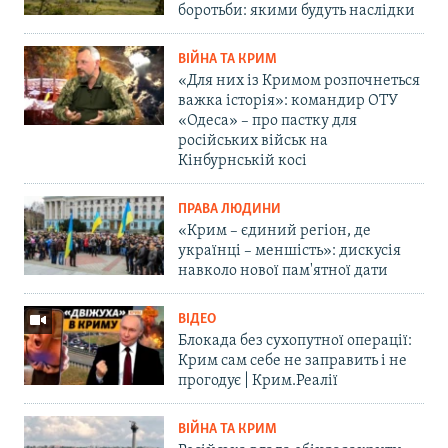
боротьби: якими будуть наслідки
ВІЙНА ТА КРИМ
«Для них із Кримом розпочнеться
важка історія»: командир ОТУ
«Одеса» – про пастку для
російських військ на
Кінбурнській косі
ПРАВА ЛЮДИНИ
«Крим – єдиний регіон, де
українці – меншість»: дискусія
навколо нової пам'ятної дати
ВІДЕО
Блокада без сухопутної операції:
Крим сам себе не заправить і не
прогодує | Крим.Реалії
ВІЙНА ТА КРИМ