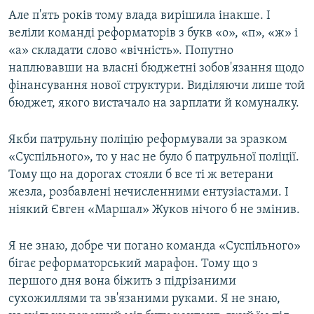
Але п'ять років тому влада вирішила інакше. І
веліли команді реформаторів з букв «о», «п», «ж» і
«а» складати слово «вічність». Попутно
наплювавши на власні бюджетні зобов'язання щодо
фінансування нової структури. Виділяючи лише той
бюджет, якого вистачало на зарплати й комуналку.
Якби патрульну поліцію реформували за зразком
«Суспiльного», то у нас не було б патрульної поліції.
Тому що на дорогах стояли б все ті ж ветерани
жезла, розбавлені нечисленними ентузіастами. І
ніякий Євген «Маршал» Жуков нічого б не змінив.
Я не знаю, добре чи погано команда «Суспiльного»
бігає реформаторський марафон. Тому що з
першого дня вона біжить з підрізаними
сухожиллями та зв'язаними руками. Я не знаю,