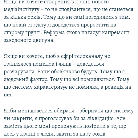
Якщо ви хочете створення в країні нового
медіаінстітуту ‒ то не сподівайтеся, що це станеться
за кілька років. Тому що ви самі погодилися з тим,
що новій структурі доведеться проростати на
старому ґрунті. Реформа якого нагадує капремонт
заведеного двигуна.
Якщо ви хочете, щоб в ефірі телеканалу не
траплялося помилок і ляпів ‒ доведеться
розчарувати. Вони обов'язково будуть. Тому що є
людський фактор. Тому що всі помиляються. Тому
що систему характеризує не помилка, а реакція на
неї.
Якби мені довелося обирати ‒ зберігати цю систему
чи закрити, я проголосував би за ліквідацію. Але
замість цього мені пропонують повірити в те, що
десь у країні є люди, здатні за пару років