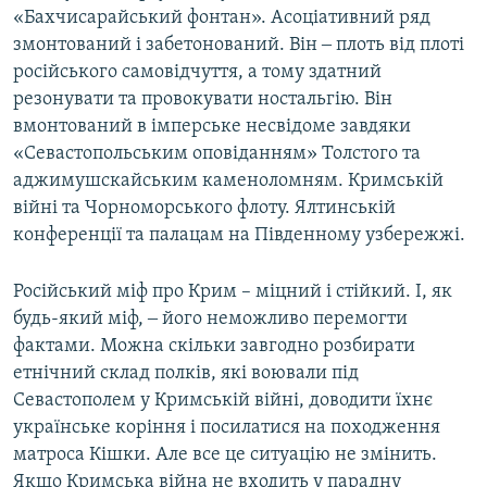
«Бахчисарайський фонтан». Асоціативний ряд
змонтований і забетонований. Він ‒ плоть від плоті
російського самовідчуття, а тому здатний
резонувати та провокувати ностальгію. Він
вмонтований в імперське несвідоме завдяки
«Севастопольським оповіданням» Толстого та
аджимушскайським каменоломням. Кримській
війні та Чорноморського флоту. Ялтинській
конференції та палацам на Південному узбережжі.
Російський міф про Крим – міцний і стійкий. І, як
будь-який міф, ‒ його неможливо перемогти
фактами. Можна скільки завгодно розбирати
етнічний склад полків, які воювали під
Севастополем у Кримській війні, доводити їхнє
українське коріння і посилатися на походження
матроса Кішки. Але все це ситуацію не змінить.
Якщо Кримська війна не входить у парадну