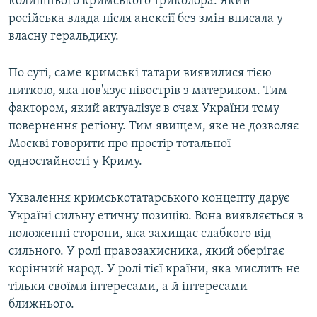
колишнього кримського триколора. Який
російська влада після анексії без змін вписала у
власну геральдику.
По суті, саме кримські татари виявилися тією
ниткою, яка пов'язує півострів з материком. Тим
фактором, який актуалізує в очах України тему
повернення регіону. Тим явищем, яке не дозволяє
Москві говорити про простір тотальної
одностайності у Криму.
Ухвалення кримськотатарського концепту дарує
Україні сильну етичну позицію. Вона виявляється в
положенні сторони, яка захищає слабкого від
сильного. У ролі правозахисника, який оберігає
корінний народ. У ролі тієї країни, яка мислить не
тільки своїми інтересами, а й інтересами
ближнього.