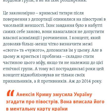
кордонів групи, а не на їхнє розширення.
Це закономірно ‒ кримські татари після
повернення з депортації опинилися на півострові в
чисельній меншості. Їхнє завдання було в набутті
самих себе заново, вони намагалися не допустити
власної асиміляції і розчинення. І концепт, який
дозволяв більш-менш чітко визначити межі
«свого» та «чужого», допомагав їм у цьому. Але в
цьому ж криється і проблема ‒ складно стати
частиною цього міфу, якщо ти не належиш до цієї
етнічної групи. А тому всі пострадянські роки цей
концепт відмобілізовував не тільки своїх
прихильників, а й противників. Аж до 2014 року.
Анексія Криму змусила Україну
згадати про півострів. Вона вписала його
в ментальну карту країни