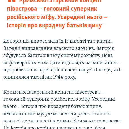
Кримськотатарський концепт
півострова ‒ головний суперник
російського міфу. Усередині нього ‒
історія про вкрадену батьківщину
Депортація викреслила їх із пам'яті та з карти.
Заради виправдання власного злочину, імперія
збудувала багаторівневу систему захисту. Нова
міфотворчість мала дати відповідь на запитання ‒
що роблять на території півострова усі ті люди, які
опинилися там після 1944 року.
Кримськотатарський концепт півострова ‒
головний суперник російського міфу. Усередині
нього ‒ історія про вкрадену батьківщину.
«Розтоптаний мусульманський рай». Століття
власної державності в межах Кримського ханства.
Це історія про корінне населення, яке після