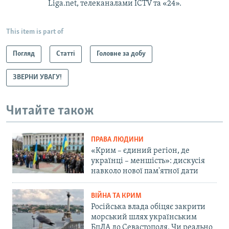
Liga.net, телеканалами ICTV та «24».
This item is part of
Погляд
Статті
Головне за добу
ЗВЕРНИ УВАГУ!
Читайте також
ПРАВА ЛЮДИНИ
«Крим – єдиний регіон, де
українці – меншість»: дискусія
навколо нової пам'ятної дати
ВІЙНА ТА КРИМ
Російська влада обіцяє закрити
морський шлях українським
БпЛА до Севастополя. Чи реально