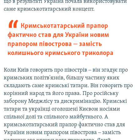
що в результаті Україна почала використовувати
саме кримськотатарський концепт.
Кримськотатарський прапор
фактично став для України новим
прапором півострова ‒ замість
колишнього кримського триколора
Коли Київ говорить про півострів ‒ він згадує про
кримських політв'язнів, більшу частину яких
складають саме кримські татари. Він говорить про
корінний народ та його права. Про російську
заборону Меджлісу та дискримінацію. Кримські
татари та українці оголошені Києвом носіями
спільної долі та спільного майбутнього. А
кримськотатарський прапор фактично став для
України новим прапором півострова ‒ замість