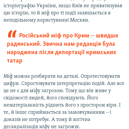
історіографію України, якщо Київ не приватизував
цю історію, то й міф про ті події залишається в
неподільному користуванні Москви.
Російський міф про Крим ‒ швидше
радянський. Звична нам редакція була
народжена після депортації кримських
татар
Міф можна розбирати на деталі. Опротестовувати
цифри. Спростовувати інтерпретацію подій. Але все
це не є для міфу загрозою. Тому що він живе у
свідомості людей, його сповідують. Його
нематеріальність ріднить його з простором віри. І
те, й інше сприймається за замовчуванням ‒ і
доказів не потребує. А тому й логічна
десакралізація міфу не загрожує.