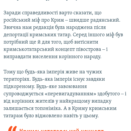
Заради справедливості варто сказати, що
російський міф про Крим ‒ швидше радянський.
Звична нам редакція була народжена після
депортації кримських татар. Серед іншого міф був
потрібний ще й для того, щоб витіснити
кримськотатарський концепт півострова ‒ і
виправдати виселення корінного народу.
Тому що будь-яка імперія живе на чужих
територіях. Будь-яка імперія існує завдяки
підкореному. Будь-яке завоювання
супроводжується «перевигадуванням» здобутого ‒ і
від корінних жителів у найкращому випадку
залишається топоніміка. А в Криму кримським
татарам було відмовлено навіть у цьому.