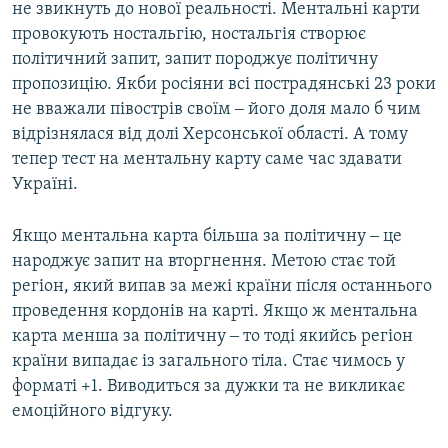
не звикнуть до нової реальності. Ментальні карти
провокують ностальгію, ностальгія створює
політичний запит, запит породжує політичну
пропозицію. Якби росіяни всі пострадянські 23 роки
не вважали півострів своїм ‒ його доля мало б чим
відрізнялася від долі Херсонської області. А тому
тепер тест на ментальну карту саме час здавати
Україні.
Якщо ментальна карта більша за політичну ‒ це
народжує запит на вторгнення. Метою стає той
регіон, який випав за межі країни після останнього
проведення кордонів на карті. Якщо ж ментальна
карта менша за політичну ‒ то тоді якийсь регіон
країни випадає із загального тіла. Стає чимось у
форматі +1. Виводиться за дужки та не викликає
емоційного відгуку.