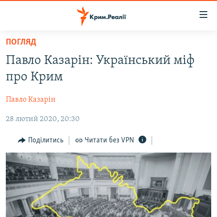
Доступність
посилання
Перейти
ПОГЛЯД
до
НОВИНИ
Павло Казарін: Український міф
основного
ВОДА.КРИМ
матеріалу
про Крим
ВІДЕО ТА ФОТО
Перейти
до
Павло Казарін
ПОЛІТИКА
основної
28 лютий 2020, 20:30
БЛОГИ
навігації
Перейти
ПОГЛЯД
Поділитись
Читати без VPN
до
ІНТЕРВ'Ю
пошуку
ВСЕ ЗА ДЕНЬ
СПЕЦПРОЕКТИ
ЯК ОБІЙТИ БЛОКУВАННЯ
ДЕПОРТАЦІЯ