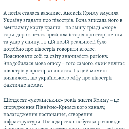
А потім сталася важливе. Анексія Криму змусила
Україну згадати про півострів. Вона вписала його в
ментальну карту країни ‒ на зміну тріаді «море-
гори-дорожнеча» прийшла історія про вторгнення
та удар у спину. І в цій новій реальності було
потрібно про півострів говорити вголос.
Пояснювати собі та світу значимість регіону.
Знадобилася мова опису ‒ того самого, який вплітає
півострів у простір «нашого». І в цей момент
виявилося, що українського міфу про півострів
фактично немає.
Шістдесят «українських» років життя Криму ‒ це
спорудження Північно-Кримського каналу,
налагодження постачання, створення
інфраструктури. Господарсько-побутова розповідь ‒