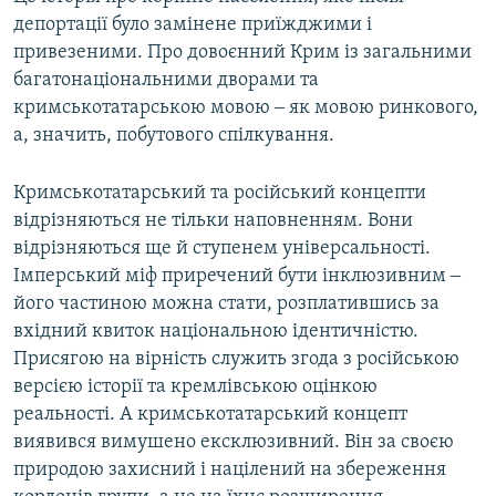
депортації було замінене приїжджими і
привезеними. Про довоєнний Крим із загальними
багатонаціональними дворами та
кримськотатарською мовою ‒ як мовою ринкового,
а, значить, побутового спілкування.
Кримськотатарський та російський концепти
відрізняються не тільки наповненням. Вони
відрізняються ще й ступенем універсальності.
Імперський міф приречений бути інклюзивним ‒
його частиною можна стати, розплатившись за
вхідний квиток національною ідентичністю.
Присягою на вірність служить згода з російською
версією історії та кремлівською оцінкою
реальності. А кримськотатарський концепт
виявився вимушено ексклюзивний. Він за своєю
природою захисний і націлений на збереження