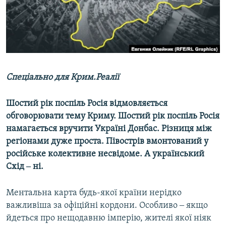
ВІДЕОУРОКИ «ELIFBE»
Русский
СВІДЧЕННЯ ОКУПАЦІЇ
Qırımtatar
УКРАЇНСЬКА ПРОБЛЕМА КРИМУ
ДОЛУЧАЙСЯ!
ІНФОГРАФІКА
Спеціально для Крим.Реалії
Шостий рік поспіль Росія відмовляється
Усі сайти RFE/RL
обговорювати тему Криму. Шостий рік поспіль Росія
намагається вручити Україні Донбас. Різниця між
регіонами дуже проста. Півострів вмонтований у
російське колективне несвідоме. А український
Схід ‒ ні.
Ментальна карта будь-якої країни нерідко
важливіша за офіційні кордони. Особливо ‒ якщо
йдеться про нещодавню імперію, жителі якої ніяк