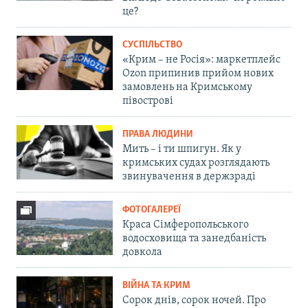
це?
СУСПІЛЬСТВО
«Крим – не Росія»: маркетплейс
Ozon припинив прийом нових
замовлень на Кримському
півострові
ПРАВА ЛЮДИНИ
Мить – і ти шпигун. Як у
кримських судах розглядають
звинувачення в держзраді
ФОТОГАЛЕРЕЇ
Краса Сімферопольського
водосховища та занедбаність
довкола
ВІЙНА ТА КРИМ
Сорок днів, сорок ночей. Про