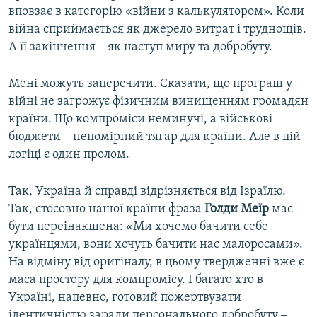
вповзає в категорію «війни з калькулятором». Коли
війна сприймається як джерело витрат і труднощів.
А її закінчення ‒ як наступ миру та добробуту.
Мені можуть заперечити. Сказати, що програш у
війні не загрожує фізичним винищенням громадян
країни. Що компроміси неминучі, а військові
бюджети ‒ непомірний тягар для країни. Але в цій
логіці є один пролом.
Так, Україна й справді відрізняється від Ізраїлю.
Так, стосовно нашої країни фраза
Голди
Меїр
має
бути переінакшена: «Ми хочемо бачити себе
українцями, вони хочуть бачити нас малоросами».
На відміну від оригіналу, в цьому твердженні вже є
маса простору для компромісу. І багато хто в
Україні, напевно, готовий пожертвувати
ідентичністю заради персонального добробуту ‒