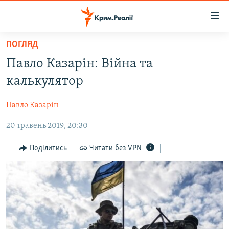
Доступність
посилання
Перейти
ПОГЛЯД
до
НОВИНИ
Павло Казарін: Війна та
основного
ВОДА.КРИМ
матеріалу
калькулятор
ВІДЕО ТА ФОТО
Перейти
до
Павло Казарін
ПОЛІТИКА
основної
20 травень 2019, 20:30
БЛОГИ
навігації
Перейти
ПОГЛЯД
Поділитись
Читати без VPN
до
ІНТЕРВ'Ю
пошуку
ВСЕ ЗА ДЕНЬ
СПЕЦПРОЕКТИ
ЯК ОБІЙТИ БЛОКУВАННЯ
ДЕПОРТАЦІЯ