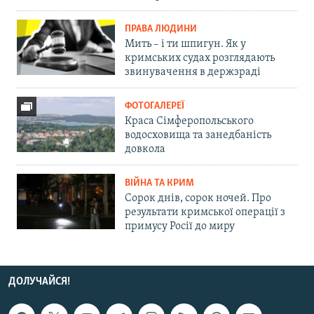
ПРАВА ЛЮДИНИ
Мить – і ти шпигун. Як у
кримських судах розглядають
звинувачення в держзраді
ФОТОГАЛЕРЕЇ
Краса Сімферопольського
водосховища та занедбаність
довкола
ВІЙНА ТА КРИМ
Сорок днів, сорок ночей. Про
результати кримської операції з
примусу Росії до миру
ДОЛУЧАЙСЯ!