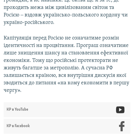
громадян, а не навпаки. Це битва ще й за те, де
проходить межа між цивілізованим світом та
Росією ‒ вздовж українсько-польського кордону чи
україно-російського.
Капітуляція перед Росією не означатиме розмін
ідентичності на процвітання. Програш означатиме
лише знищення шансу на становлення ефективної
економіки. Тому що російські протекторати не
живуть багатше за метрополію. А сучасна РФ
залишається країною, вся внутрішня дискусія якої
зводиться до питання «на кому економити в першу
чергу».
КР в YouTube
КР в Facebook