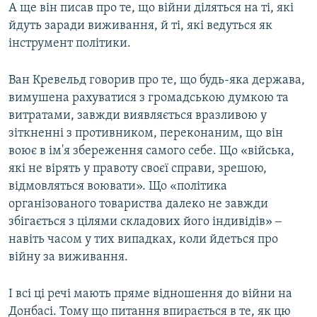
А ще він писав про те, що війни діляться на ті, які
йдуть заради виживання, й ті, які ведуться як
інструмент політики.
Ван Кревельд говорив про те, що будь-яка держава,
вимушена рахуватися з громадською думкою та
витратами, завжди виявляється вразливою у
зіткненні з противником, переконаним, що він
воює в ім'я збереження самого себе. Що «війська,
які не вірять у правоту своєї справи, зрешою,
відмовляться воювати». Що «політика
організованого товариства далеко не завжди
збігається з цілями складових його індивідів» ‒
навіть часом у тих випадках, коли йдеться про
війну за виживання.
І всі ці речі мають пряме відношення до війни на
Донбасі. Тому що питання впирається в те, як цю