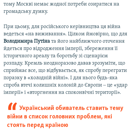
тому Москві немає жодної потреби озиратися на
громадську думку.
При цьому, для російського керівництва ця війна
ведеться «на виживання». Цілком ймовірно, що для
Володимира
Путіна
та його найближчого оточення
йдеться про відродження імперії, збереження її
історичного ареалу та боротьбу зі сценарієм
розпаду. Кремль неодноразово давав зрозуміти, що
сприймає все, що відбувається, як спробу переграти
поразку в «холодній війні». І для нього будь-яка
спроба втечі колишніх колоній до Європи ‒ це «удар
імперії» і «вторгнення на споконвічні території».​
Український обиватель ставить тему
війни в список головних проблем, які
стоять перед країною