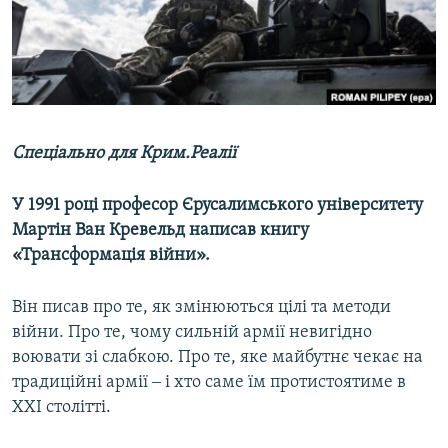
ВІДЕОУРОКИ «ELIFBE»
Русский
СВІДЧЕННЯ ОКУПАЦІЇ
Qırımtatar
УКРАЇНСЬКА ПРОБЛЕМА КРИМУ
ДОЛУЧАЙСЯ!
ІНФОГРАФІКА
Спеціально для Крим.Реалії
У 1991 році професор Єрусалимського університету
Усі сайти RFE/RL
Мартін Ван Кревельд написав книгу
«Трансформація війни».
Він писав про те, як змінюються цілі та методи
війни. Про те, чому сильній армії невигідно
воювати зі слабкою. Про те, яке майбутнє чекає на
традиційні армії ‒ і хто саме їм протистоятиме в
XXI столітті.