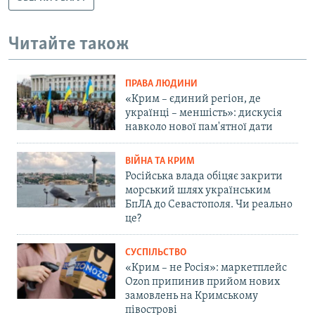
Читайте також
ПРАВА ЛЮДИНИ
«Крим – єдиний регіон, де
українці – меншість»: дискусія
навколо нової пам'ятної дати
ВІЙНА ТА КРИМ
Російська влада обіцяє закрити
морський шлях українським
БпЛА до Севастополя. Чи реально
це?
СУСПІЛЬСТВО
«Крим – не Росія»: маркетплейс
Ozon припинив прийом нових
замовлень на Кримському
півострові