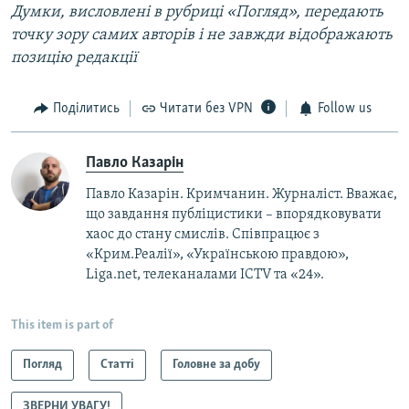
Думки, висловлені в рубриці «Погляд», передають
точку зору самих авторів і не завжди відображають
позицію редакції
Поділитись
Читати без VPN
Follow us
Павло Казарін
Павло Казарін. Кримчанин. Журналіст. Вважає,
що завдання публіцистики – впорядковувати
хаос до стану смислів. Співпрацює з
«Крим.Реалії», «Українською правдою»,
Liga.net, телеканалами ICTV та «24».
This item is part of
Погляд
Статті
Головне за добу
ЗВЕРНИ УВАГУ!