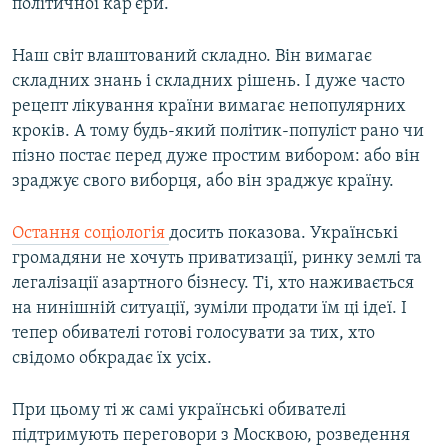
політичної кар'єри.
Наш світ влаштований складно. Він вимагає
складних знань і складних рішень. І дуже часто
рецепт лікування країни вимагає непопулярних
кроків. А тому будь-який політик-популіст рано чи
пізно постає перед дуже простим вибором: або він
зраджує свого виборця, або він зраджує країну.
Остання соціологія
досить показова. Українські
громадяни не хочуть приватизації, ринку землі та
легалізації азартного бізнесу. Ті, хто наживається
на нинішній ситуації, зуміли продати їм ці ідеї. І
тепер обивателі готові голосувати за тих, хто
свідомо обкрадає їх усіх.
При цьому ті ж самі українські обивателі
підтримують переговори з Москвою, розведення