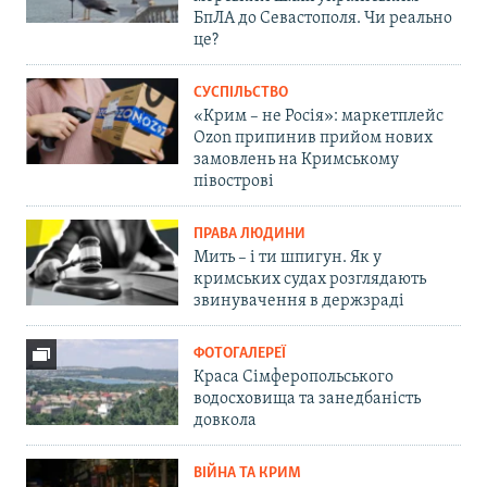
БпЛА до Севастополя. Чи реально
це?
СУСПІЛЬСТВО
«Крим – не Росія»: маркетплейс
Ozon припинив прийом нових
замовлень на Кримському
півострові
ПРАВА ЛЮДИНИ
Мить – і ти шпигун. Як у
кримських судах розглядають
звинувачення в держзраді
ФОТОГАЛЕРЕЇ
Краса Сімферопольського
водосховища та занедбаність
довкола
ВІЙНА ТА КРИМ