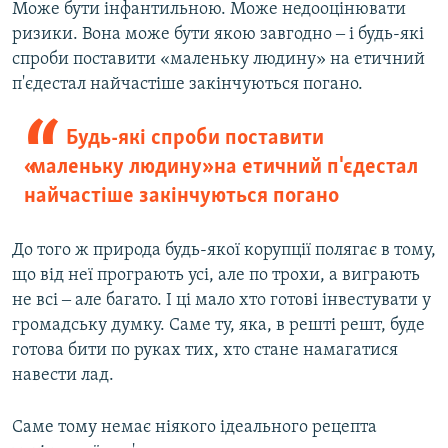
Може бути інфантильною. Може недооцінювати
ризики. Вона може бути якою завгодно ‒ і будь-які
спроби поставити «маленьку людину» на етичний
п'єдестал найчастіше закінчуються погано.
Будь-які спроби поставити
«маленьку людину» на етичний п'єдестал
найчастіше закінчуються погано
До того ж природа будь-якої корупції полягає в тому,
що від неї програють усі, але по трохи, а виграють
не всі ‒ але багато. І ці мало хто готові інвестувати у
громадську думку. Саме ту, яка, в решті решт, буде
готова бити по руках тих, хто стане намагатися
навести лад.
Саме тому немає ніякого ідеального рецепта