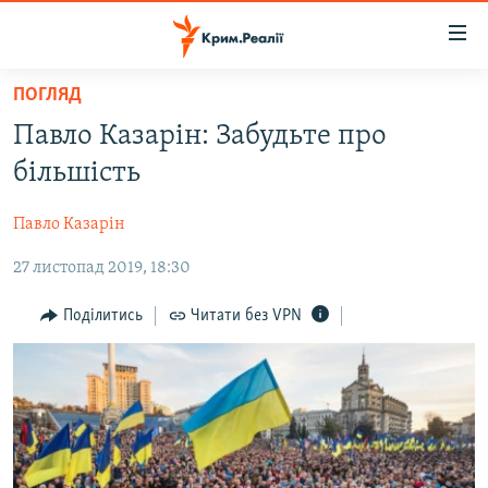
Доступність
посилання
Перейти
ПОГЛЯД
до
НОВИНИ
Павло Казарін: Забудьте про
основного
ВОДА.КРИМ
матеріалу
більшість
ВІДЕО ТА ФОТО
Перейти
до
Павло Казарін
ПОЛІТИКА
основної
27 листопад 2019, 18:30
БЛОГИ
навігації
Перейти
ПОГЛЯД
Поділитись
Читати без VPN
до
ІНТЕРВ'Ю
пошуку
ВСЕ ЗА ДЕНЬ
СПЕЦПРОЕКТИ
ЯК ОБІЙТИ БЛОКУВАННЯ
ДЕПОРТАЦІЯ