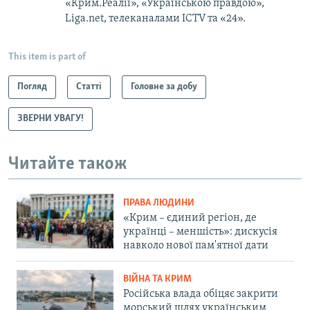
«Крим.Реалії», «Українською правдою»,
Liga.net, телеканалами ICTV та «24».
This item is part of
Погляд
Статті
Головне за добу
ЗВЕРНИ УВАГУ!
Читайте також
ПРАВА ЛЮДИНИ
«Крим – єдиний регіон, де
українці – меншість»: дискусія
навколо нової пам'ятної дати
ВІЙНА ТА КРИМ
Російська влада обіцяє закрити
морський шлях українським