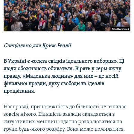
ВІДЕОУРОКИ «ELIFBE»
Русский
СВІДЧЕННЯ ОКУПАЦІЇ
Qırımtatar
УКРАЇНСЬКА ПРОБЛЕМА КРИМУ
ДОЛУЧАЙСЯ!
ІНФОГРАФІКА
Спеціально для Крим.Реалії
В Україні є «секта свідків ідеального виборця». Ці
Усі сайти RFE/RL
люди обожнюють обивателя. Вірять у серм'яжну
правду. «Маленька людина» для них ‒ це носій
фінальної правди, духу свободи та ідеалів
процвітання.
Насправді, приналежність до більшості не означає
зовсім нічого. Більшість завжди складається з
ситуативних меншин і здатна розколюватися на
групи будь-якого розміру. Вона може помилятися.