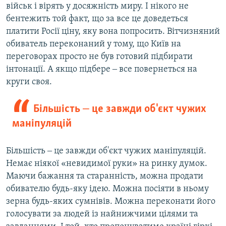
військ і вірять у досяжність миру. І нікого не
бентежить той факт, що за все це доведеться
платити Росії ціну, яку вона попросить. Вітчизняний
обиватель переконаний у тому, що Київ на
переговорах просто не був готовий підбирати
інтонації. А якщо підбере ‒ все повернеться на
круги своя.
Більшість ‒ це завжди об'єкт чужих
маніпуляцій
Більшість ‒ це завжди об'єкт чужих маніпуляцій.
Немає ніякої «невидимої руки» на ринку думок.
Маючи бажання та старанність, можна продати
обивателю будь-яку ідею. Можна посіяти в ньому
зерна будь-яких сумнівів. Можна переконати його
голосувати за людей із найнижчими цілями та