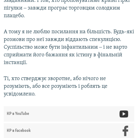
завданнями. І той, хто пропонуватиме країні гіркі
пігулки ‒ завжди програє торговцям солодким
плацебо.
А тому я не люблю посилання на більшість. Будь-які
розмови про неї завжди віддають спекуляцією.
Суспільство може бути інфантильним ‒ і не варто
сприймати його бажання як істину в фінальній
інстанції.
Ті, хто стверджує зворотне, або нічого не
розуміють, або все розуміють і роблять це
усвідомлено.
КР в YouTube
КР в Facebook