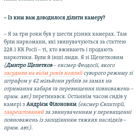
– Із ким вам доводилося ділити камеру?
‒ Я за три роки був у шести різних камерах. Там
були наркомани, які звинувачуються за статтею
228.1 КК Росії ‒ ті, хто вживають і продають
наркотики. Були й інші люди. Я зі Щепетковим
(
Дмитро Щепетков
‒ ексмер Феодосії, якого
засудили на вісім років колонії
суворого режиму зі
штрафом у 42 мільйони рублів за замах на
отримання хабаря та перевищення повноважень ‒
прим. авт.)
перетинався. Останнім часом сидів у
камері з
Андрієм Філоновим
(ексмер Євпаторії,
заарештований
за звинуваченням у перевищенні
повноважень із заподіянням тяжких наслідків ‒
прим. авт.)
.