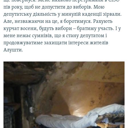
ще повернуся. Мене нахабно перетримали в СІЗО
пів року, щоб не допустити до виборів. Мою
депутатську діяльність у минулій каденції зірвали.
Але, незважаючи на це, я боротимуся. Рахують
курчат восени, будуть вибори ‒ братиму участь. І у
мене немає сумнівів, що я стану депутатом і
продовжуватиме захищати інтереси жителів
Алушти.