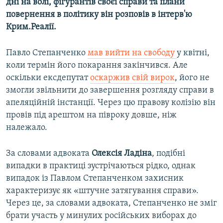
дні на волі, фігурантів своєї справи та плани
повернення в політику він розповів в інтерв'ю
Крим.Реалії.
Павло Степанченко
мав вийти на свободу
у квітні,
коли термін його покарання закінчився. Але
оскільки ексдепутат
оскаржив свій вирок
, його не
змогли звільнити до завершення розгляду справи в
апеляційній інстанції. Через цю правову колізію він
провів під арештом на півроку довше, ніж
належало.
За словами адвоката
Олексія Ладіна
, подібні
випадки в практиці зустрічаються рідко, однак
випадок із Павлом Степанченком захисник
характеризує як «штучне затягування справи».
Через це, за словами адвоката, Степанченко не зміг
брати участь у минулих російських виборах до