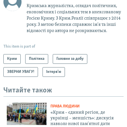
Кримська журналістка, оглядач політичних,
економічних і соціальних тем в анексованому
Росією Криму. З Крим.Реалії співпрацює з 2014
року. З метою безпеки справжнє ім'я та інші
відомості про автора не розкриваються.
This item is part of
Крим
Політика
Головне за добу
ЗВЕРНИ УВАГУ!
Інтерв'ю
Читайте також
ПРАВА ЛЮДИНИ
«Крим – єдиний регіон, де
українці – меншість»: дискусія
навколо нової пам'ятної дати