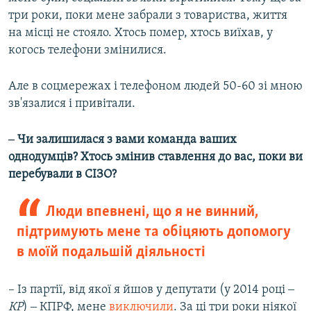
три роки, поки мене забрали з товариства, життя
на місці не стояло. Хтось помер, хтось виїхав, у
когось телефони змінилися.
Але в соцмережах і телефоном людей 50-60 зі мною
зв'язалися і привітали.
‒ Чи залишилася з вами команда ваших
однодумців? Хтось змінив ставлення до вас, поки ви
перебували в СІЗО?
Люди впевнені, що я не винний,
підтримують мене та обіцяють допомогу
в моїй подальшій діяльності
– Із партії, від якої я йшов у депутати (у 2014 році ‒
КР
) ‒ КПРФ, мене
виключили
. За ці три роки ніякої