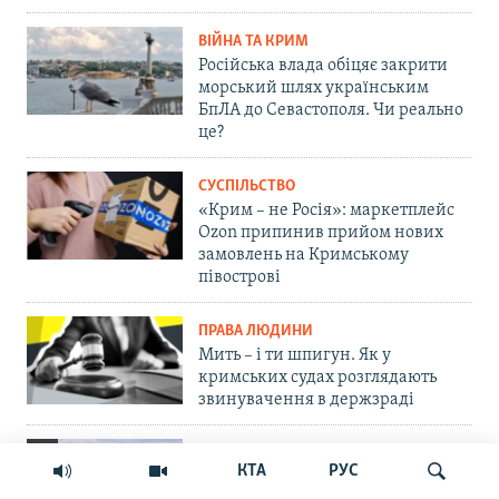
ВІЙНА ТА КРИМ
Російська влада обіцяє закрити
морський шлях українським
БпЛА до Севастополя. Чи реально
це?
СУСПІЛЬСТВО
«Крим – не Росія»: маркетплейс
Ozon припинив прийом нових
замовлень на Кримському
півострові
ПРАВА ЛЮДИНИ
Мить – і ти шпигун. Як у
кримських судах розглядають
звинувачення в держзраді
ФОТОГАЛЕРЕЇ
КТА
РУС
Краса Сімферопольського