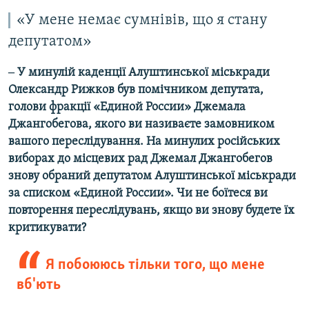
«У мене немає сумнівів, що я стану
депутатом»
‒ У минулій каденції Алуштинської міськради
Олександр Рижков був помічником депутата,
голови фракції «Единой России» Джемала
Джангобегова, якого ви називаєте замовником
вашого переслідування. На минулих російських
виборах до місцевих рад Джемал Джангобегов
знову обраний депутатом Алуштинської міськради
за списком «Единой России». Чи не боїтеся ви
повторення переслідувань, якщо ви знову будете їх
критикувати?
Я побоююсь тільки того, що мене
вб'ють