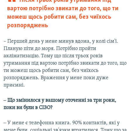
Після трьох років утримання під
вартою потрібно звикати до того, що ти
можеш щось робити сам, без чиїхось
розпоряджень
– Перший день у мене минув вдома, у колі сім'ї.
Планую піти до моря. Потрібно пройти
акліматизацію. Тому що після трьох років
утримання під вартою потрібно звикати до того, що
ти можеш щось робити сам, без чиїхось
розпоряджень. Враження у мене поки дуже
приємні.
‒ Що змінилося у вашому оточенні за три роки,
поки ви були в СІЗО?
‒ У мене є телефонна книга. 90% контактів, які у
мене були, соціальні зв'язки втратилися. Тому що за