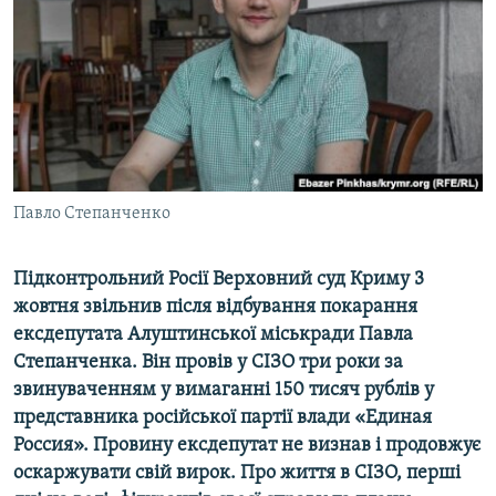
ВІДЕОУРОКИ «ELIFBE»
Русский
СВІДЧЕННЯ ОКУПАЦІЇ
Qırımtatar
УКРАЇНСЬКА ПРОБЛЕМА КРИМУ
ДОЛУЧАЙСЯ!
ІНФОГРАФІКА
Павло Степанченко
Усі сайти RFE/RL
Підконтрольний Росії Верховний суд Криму 3
жовтня звільнив після відбування покарання
ексдепутата Алуштинської міськради Павла
Степанченка. Він провів у СІЗО три роки за
звинуваченням у вимаганні 150 тисяч рублів у
представника російської партії влади «Единая
Россия». Провину ексдепутат не визнав і продовжує
оскаржувати свій вирок. Про життя в СІЗО, перші