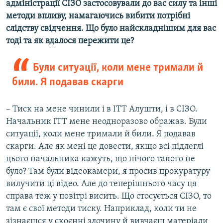
адміністрації СІЗО застосовували до вас силу та інші
методи впливу, намагаючись вибити потрібні
слідству свідчення. Що було найскладнішим для вас
тоді та як вдалося пережити це?​
Були ситуації, коли мене тримали й
били. Я подавав скарги
– Тиск на мене чинили і в ІТТ Алушти, і в СІЗО.
Начальник ІТТ мене неодноразово ображав. Були
ситуації, коли мене тримали й били. Я подавав
скарги. Але як мені це довести, якщо всі підлеглі
цього начальника кажуть, що нічого такого не
було? Там були відеокамери, я просив прокуратуру
вилучити ці відео. Але до теперішнього часу ця
справа теж у повітрі висить. Що стосується СІЗО, то
там є свої методи тиску. Наприклад, коли ти не
зізнаєшся у скоєнні злочину й вивчаєш матеріали