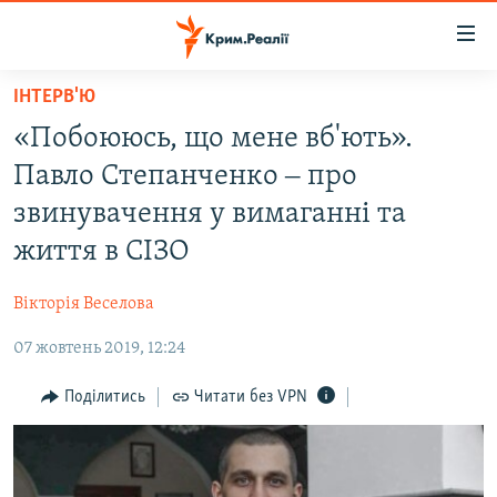
Доступність
посилання
Перейти
ІНТЕРВ'Ю
до
НОВИНИ
«Побоююсь, що мене вб'ють».
основного
ВОДА.КРИМ
матеріалу
Павло Степанченко ‒ про
ВІДЕО ТА ФОТО
Перейти
звинувачення у вимаганні та
до
ПОЛІТИКА
життя в СІЗО
основної
БЛОГИ
навігації
Вікторія Веселова
Перейти
ПОГЛЯД
до
07 жовтень 2019, 12:24
ІНТЕРВ'Ю
пошуку
ВСЕ ЗА ДЕНЬ
Поділитись
Читати без VPN
СПЕЦПРОЕКТИ
ЯК ОБІЙТИ БЛОКУВАННЯ
ДЕПОРТАЦІЯ