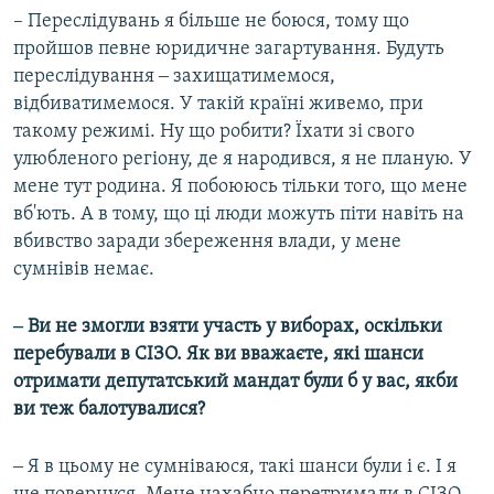
– Переслідувань я більше не боюся, тому що
пройшов певне юридичне загартування. Будуть
переслідування ‒ захищатимемося,
відбиватимемося. У такій країні живемо, при
такому режимі. Ну що робити? Їхати зі свого
улюбленого регіону, де я народився, я не планую. У
мене тут родина. Я побоююсь тільки того, що мене
вб'ють. А в тому, що ці люди можуть піти навіть на
вбивство заради збереження влади, у мене
сумнівів немає.
‒ Ви не змогли взяти участь у виборах, оскільки
перебували в СІЗО. Як ви вважаєте, які шанси
отримати депутатський мандат були б у вас, якби
ви теж балотувалися?
‒ Я в цьому не сумніваюся, такі шанси були і є. І я