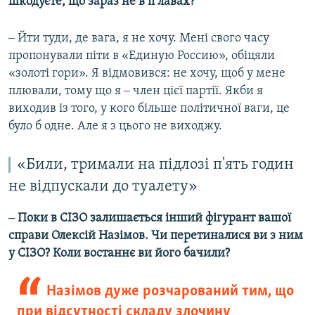
шкодуєте, що зараз не в її лавах?
‒ Йти туди, де вага, я не хочу. Мені свого часу
пропонували піти в «Единую Россию», обіцяли
«золоті гори». Я відмовився: не хочу, щоб у мене
плювали, тому що я ‒ член цієї партії. Якби я
виходив із того, у кого більше політичної ваги, це
було б одне. Але я з цього не виходжу.
«Били, тримали на підлозі п'ять годин
не відпускали до туалету»
‒ Поки в СІЗО залишається інший фігурант вашої
справи Олексій Назімов. Чи перетиналися ви з ним
у СІЗО? Коли востаннє ви його бачили?
Назімов дуже розчарований тим, що
при відсутності складу злочину