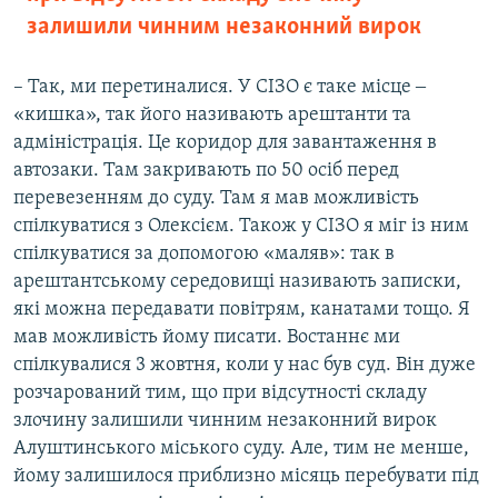
залишили чинним незаконний вирок
– Так, ми перетиналися. У СІЗО є таке місце ‒
«кишка», так його називають арештанти та
адміністрація. Це коридор для завантаження в
автозаки. Там закривають по 50 осіб перед
перевезенням до суду. Там я мав можливість
спілкуватися з Олексієм. Також у СІЗО я міг із ним
спілкуватися за допомогою «маляв»: так в
арештантському середовищі називають записки,
які можна передавати повітрям, канатами тощо. Я
мав можливість йому писати. Востаннє ми
спілкувалися 3 жовтня, коли у нас був суд. Він дуже
розчарований тим, що при відсутності складу
злочину залишили чинним незаконний вирок
Алуштинського міського суду. Але, тим не менше,
йому залишилося приблизно місяць перебувати під