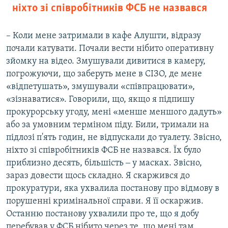
ніхто зі співробітників ФСБ не назвався
– Коли мене затримали в кафе Алушти, відразу
почали катувати. Почали вести нібито оперативну
зйомку на відео. Змушували дивитися в камеру,
погрожуючи, що заберуть мене в СІЗО, де мене
«відпетушать», змушували «співпрацювати»,
«зізнаватися». Говорили, що, якщо я підпишу
прокурорську угоду, мені «менше меншого дадуть»
або за умовним терміном піду. Били, тримали на
підлозі п'ять годин, не відпускали до туалету. Звісно,
ніхто зі співробітників ФСБ не назвався. Їх було
приблизно десять, більшість ‒ у масках. Звісно,
зараз довести щось складно. Я скаржився до
прокуратури, яка ухвалила постанову про відмову в
порушенні кримінальної справи. Я її оскаржив.
Останню постанову ухвалили про те, що я добу
перебував у ФСБ нібито через те, що мені там