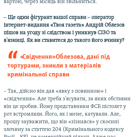
вартою, через місяць він звільниться.
‒ Ще один фігурант вашої справи ‒ оператор
інтернет-видання «Твоя газета» Андрій Облезов
пішов на угоду зі слідством і уникнув СІЗО та
в'язниці. Як ви ставитеся до такого його вчинку?
«Свідчення» Облезова, дані під
тортурами, зникли з матеріалів
кримінальної справи
– Так, дійсно він дав «явку з повинною» і
«свідчення». Але треба з'ясувати, за яких обставин
він це зробив. Йому представники ФСБ пістолет у
рот встромляли. Його, як і мене, катували. Але,
прошу зауважити, що він «зізнався» у скоєнні
злочину за статтею 204 (Кримінального кодексу