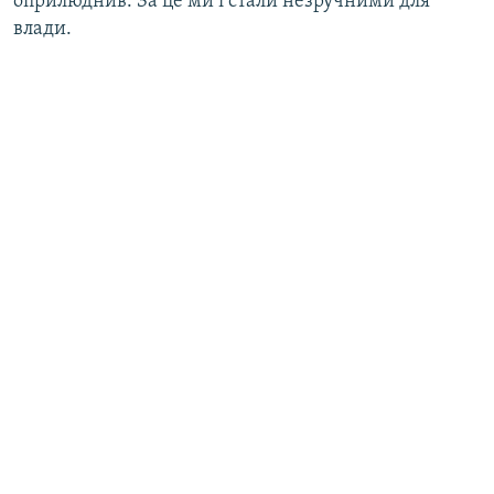
оприлюднив. За це ми і стали незручними для
влади.