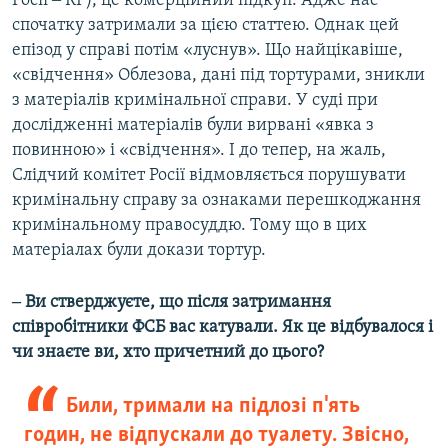
Росії ‒ КР), це комерційний підкуп. Адже нас
спочатку затримали за цією статтею. Однак цей
епізод у справі потім «луснув». Що найцікавіше,
«свідчення» Облезова, дані під тортурами, зникли
з матеріалів кримінальної справи. У суді при
дослідженні матеріалів були вирвані «явка з
повинною» і «свідчення». І до тепер, на жаль,
Слідчий комітет Росії відмовляється порушувати
кримінальну справу за ознаками перешкоджання
кримінальному правосуддю. Тому що в цих
матеріалах були докази тортур.
‒ Ви стверджуєте, що після затримання
співробітники ФСБ вас катували. Як це відбувалося і
чи знаєте ви, хто причетний до цього?
Били, тримали на підлозі п'ять
годин, не відпускали до туалету. Звісно,