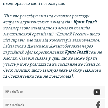
неодноразово мені погрожував.
(Під час розслідування та судового розгляду
«справи алуштинських вимагачів»
Крим.Реалії
неодноразово намагалися з'ясувати позицію
Алуштинської організації «Единой России» щодо
цієї справи, але там від коментарів відмовлялися.
Зв'язатися з Джемалом Джангобеговим через
партійний офіс кореспонденти
Крим.Реалії
теж не
змогли. Сам він сказав у суді, що не може брати
участь у його розгляді та на засідання не з'явився.
Свою позицію щодо звинувачень із боку Назімова
та Степанченка теж не повідомляв).
КР в YouTube
КР в Facebook