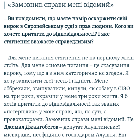
«Замовник справи мені відомий»
‒ Ви повідомили, що маєте намір оскаржити свій
вирок в Європейському суді з прав людини. Кого ви
хочете притягти до відповідальності? І яке
стягнення вважаєте справедливим?
‒ Для мене питання стягнення не на першому місці
стоїть. Для мене основне питання ‒ це скасування
вироку, тому що я з ним категорично не згоден. Я
хочу захистити свої честь і гідність. Мене
оббрехали, звинуватили, кинули, як собаку в СІЗО
на три роки, вкравши у мене три роки життя. Я б
хотів притягти до відповідальності так званих
«потерпілих» у моїй справі, які, по суті, є
провокаторами. Замовник справи мені відомий. Це
Джемал Джангобегов
‒ депутат Алуштинської
міськради, неофіційно є господарем Алушти. Він