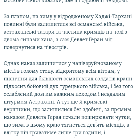
московитської вилазки, але її подробиці невідомі.
За планом, на зиму у відродженому Хаджі-Тархані
повинні були залишитися всі османські війська,
астраханські татари та частина кримців на чолі з
двома синами хана, а сам Девлет Герай міг
повернутися на півострів.
Однак наказ залишитися у напівзруйнованому
місті в голому степу, відкритому всім вітрам, у
північній для більшості османських солдатів країні
підкосив бойовий дух турецького війська, і без того
ослаблений довгим важким походом і невдалим
штурмом Астрахані. А тут ще й кримські
вершники, що залишилися без здобичі, за прямим
наказом Девлета Герая почали поширювати чутки,
що зима в цьому краю тягнеться дев'ять місяців, а
влітку ніч триватиме лише три години, і