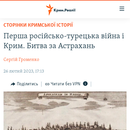
Доступність
посилання
Перейти
СТОРІНКИ КРИМСЬКОЇ ІСТОРІЇ
до
НОВИНИ
Перша російсько-турецька війна і
основного
ВОДА.КРИМ
матеріалу
Крим. Битва за Астрахань
ВІДЕО ТА ФОТО
Перейти
до
Сергій Громенко
ПОЛІТИКА
основної
26 лютий 2023, 17:13
БЛОГИ
навігації
Перейти
ПОГЛЯД
Поділитись
Читати без VPN
до
ІНТЕРВ'Ю
пошуку
ВСЕ ЗА ДЕНЬ
СПЕЦПРОЕКТИ
ЯК ОБІЙТИ БЛОКУВАННЯ
ДЕПОРТАЦІЯ