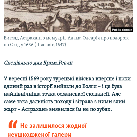
ВІДЕОУРОКИ «ELIFBE»
Русский
СВІДЧЕННЯ ОКУПАЦІЇ
Qırımtatar
УКРАЇНСЬКА ПРОБЛЕМА КРИМУ
ДОЛУЧАЙСЯ!
Вигляд Астрахані з мемуарів Адама Олеарія про подорож
ІНФОГРАФІКА
на Схід у 1636 (Шлезвіг, 1647)
Спеціально для Крим.Реалії
Усі сайти RFE/RL
У вересні 1569 року турецькі війська вперше і поки
єдиний раз в історії вийшли до Волги – і це була
найпівнічніша точка османської експансії. Але
саме така дальність походу і зіграла з ними злий
жарт – Астрахань виявилася їм не по зубах.
Не залишилося жодної
неушкодженої галери