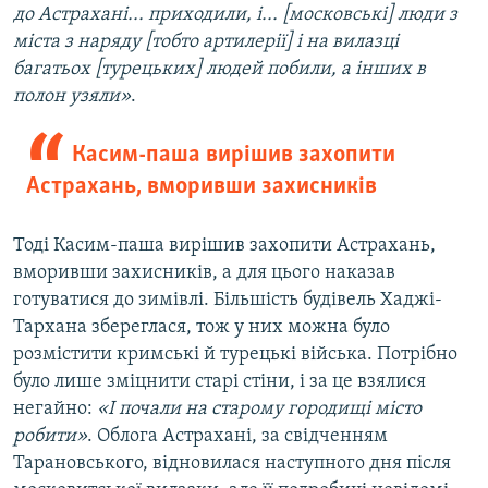
до Астрахані... приходили, і... [московські] люди з
міста з наряду [тобто артилерії] і на вилазці
багатьох [турецьких] людей побили, а інших в
полон узяли»
.
Касим-паша вирішив захопити
Астрахань, вморивши захисників
Тоді Касим-паша вирішив захопити Астрахань,
вморивши захисників, а для цього наказав
готуватися до зимівлі. Більшість будівель Хаджі-
Тархана збереглася, тож у них можна було
розмістити кримські й турецькі війська. Потрібно
було лише зміцнити старі стіни, і за це взялися
негайно:
«І почали на старому городищі місто
робити»
. Облога Астрахані, за свідченням
Тарановського, відновилася наступного дня після