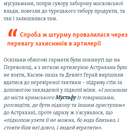
мусульмани, попри сувору заборону московської
влади, повезли до турецького табору продукти, та
так і залишилися там.
Спроба ж штурму провалилася через
перевагу захисників в артилерії
Оскільки облогові гармати були покинуті ще на
Переволоці, а з легкою артилерією Астрахань було
не взяти, Касим-паша та Девлет Герай вирішили
вдатися до перевіреної тактики – підриву стін за
допомогою закладеної у підкопі міни.
«І посилали
до міста кримського
Мустафу
із товаришами,
розгледіти, де бути підкопу та іншим приступам»
до Астрахані, проте одразу ж з'ясувалося, що
«підкопом узяти її не можна, бо вода близько, і
стояти біля неї довго, і людей втратити»
.