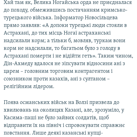
Хай там як, Велика Ногайська орда не приєдналася
до походу, обмежившись постачанням кримсько-
турецького війська. Інформатор Новосільцева
прямо заявляв: «А допоки турецькі люди стояли в
Астрахані, до тих місць Ногаї астраханські
надсилали корм; а тільки б, мовляв, туркам вони
корм не надсилали, то багатьом було з голоду в
Астрахані померти і не відійти геть». Таким чином,
Дін-Ахмеду вдалося не зіпсувати відносини ані з
царем – головним торговим контрагентом і
союзником проти казахів, ані з султаном –
релігійним лідером.
Поява османських військ на Волзі призвела до
хвилювань на околицях Казані, але, зрозуміло, у
Касима-паші не було зайвих солдатів, щоб
відправити їх на північ і спровокувати справжнє
повстання. Лише деякі казанські купці-