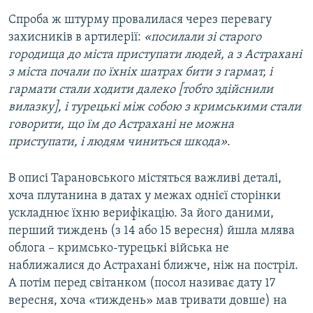
Спроба ж штурму провалилася через перевагу
захисників в артилерії:
«посилали зі старого
городища до міста приступати людей, а з Астрахані
з міста почали по їхніх шатрах бити
з гармат, і
гармати стали ходити далеко [тобто здійснили
вилазку], і турецькі між собою з кримськими стали
говорити, що їм до Астрахані не можна
приступати, і людям чиниться шкода»
.
В описі Тарановського містяться важливі деталі,
хоча плутанина в датах у межах однієї сторінки
ускладнює їхню верифікацію. За його даними,
перший тиждень (з 14 або 15 вересня) йшла млява
облога – кримсько-турецькі війська не
наближалися до Астрахані ближче, ніж на постріл.
А потім перед світанком (посол називає дату 17
вересня, хоча «тиждень» мав тривати довше) на