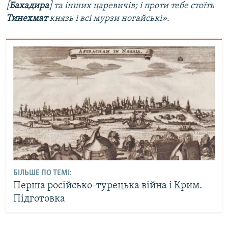
[
Бахадира
] та інших царевичів; і проти тебе стоїть
Тинехмат
князь і всі мурзи ногайські»
.
БІЛЬШЕ ПО ТЕМІ:
Перша російсько-турецька війна і Крим.
Підготовка