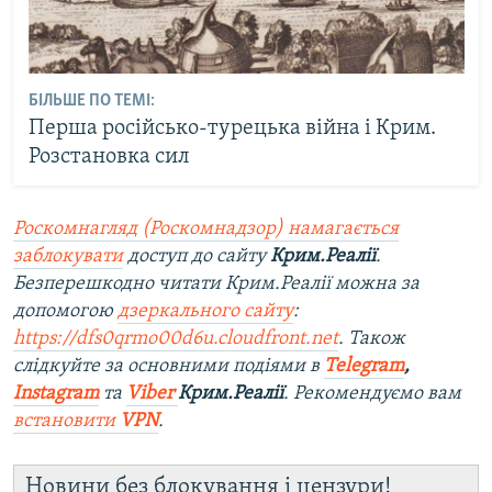
БІЛЬШЕ ПО ТЕМІ:
Перша російсько-турецька війна і Крим.
Розстановка сил
Роскомнагляд (Роскомнадзор) намагається
заблокувати
доступ до сайту
Крим.Реалії
.
Безперешкодно читати Крим.Реалії можна за
допомогою
дзеркального сайту
:
https://dfs0qrmo00d6u.cloudfront.net
. Також
слідкуйте за основними подіями в
Telegram
,
Instagram
та
Viber
Крим.Реалії
. Ре
комендуємо вам
встановити
VPN
.
Новини без блокування і цензури!