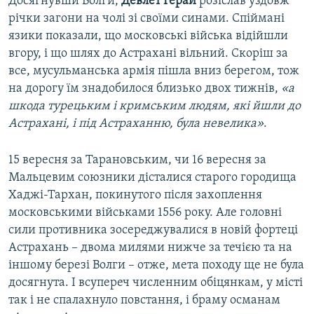
Досягнувши Волги,
Девлет Герай
розіслав уздовж
річки загони на чолі зі своїми синами. Спіймані
язики показали, що московські війська відійшли
вгору, і що шлях до Астрахані вільний. Скоріш за
все, мусульманська армія пішла вниз берегом, тож
на дорогу їм знадобилося близько двох тижнів,
«а
шкода турецьким і кримським людям, які йшли до
Астрахані, і під Астраханню, була невелика»
.
15 вересня за Тарановським, чи 16 вересня за
Мальцевим союзники дісталися старого городища
Хаджі-Тархан, покинутого після захоплення
московськими військами 1556 року. Але головні
сили противника зосереджувалися в новій фортеці
Астрахань – двома милями нижче за течією та на
іншому березі Волги – отже, мета походу ще не була
досягнута. І всупереч численним обіцянкам, у місті
так і не спалахнуло повстання, і браму османам