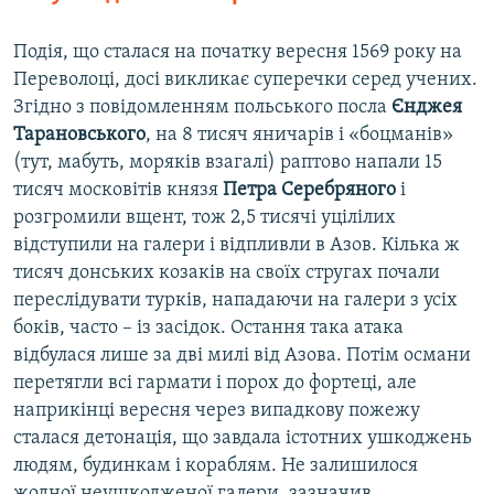
Подія, що сталася на початку вересня 1569 року на
Переволоці, досі викликає суперечки серед учених.
Згідно з повідомленням польського посла
Єнджея
Тарановського
, на 8 тисяч яничарів і «боцманів»
(тут, мабуть, моряків взагалі) раптово напали 15
тисяч московітів князя
Петра Серебряного
і
розгромили вщент, тож 2,5 тисячі уцілілих
відступили на галери і відпливли в Азов. Кілька ж
тисяч донських козаків на своїх стругах почали
переслідувати турків, нападаючи на галери з усіх
боків, часто – із засідок. Остання така атака
відбулася лише за дві милі від Азова. Потім османи
перетягли всі гармати і порох до фортеці, але
наприкінці вересня через випадкову пожежу
сталася детонація, що завдала істотних ушкоджень
людям, будинкам і кораблям. Не залишилося
жодної неушкодженої галери, зазначив