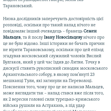
Тарановський.
Низка дослідників заперечують достовірність цієї
розповіді, оскільки про такий напад нічого не
повідомляє інший очевидець – бранець
Семен
Мальцев
, та й послу
Івану Новосільцеву
нічого про
це не було відомо. Інші історики не бачать причин
не вірити Тарановському, оскільки про цей епізод
згадував московський служилий чоловік Вислий
Булгаков, який у цей час їздив до Литви. Точку в
дискусії ставить рукописний синодик московського
Архангельського собору, в якому пом’януті 23
мешканці Тули, які загинули на Переволоці.
Пояснення того, чому про це не написав Мальцев,
може виглядати так – напад стався вже після того,
як 2 вересня головні сили турецько-кримського
війська рушили на Астрахань, а під удар