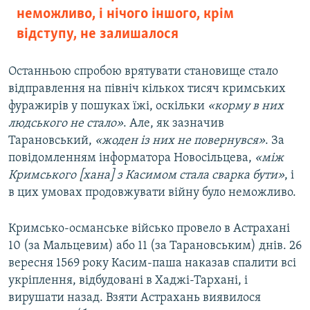
неможливо, і нічого іншого, крім
відступу, не залишалося
Останньою спробою врятувати становище стало
відправлення на північ кількох тисяч кримських
фуражирів у пошуках їжі, оскільки
«корму в них
людського не стало»
. Але, як зазначив
Тарановський,
«жоден із них не повернувся»
. За
повідомленням інформатора Новосільцева,
«між
Кримського [хана] з Касимом стала сварка бути»
, і
в цих умовах продовжувати війну було неможливо.
Кримсько-османське військо провело в Астрахані
10 (за Мальцевим) або 11 (за Тарановським) днів. 26
вересня 1569 року Касим-паша наказав спалити всі
укріплення, відбудовані в Хаджі-Тархані, і
вирушати назад. Взяти Астрахань виявилося