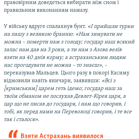
правовірним доведеться вибирати між сном і
правильним виконанням намазу.
У війську вдруге спалахнув бунт.
«І прийшли турки
на пашу з великою бранню: «Нам зимувати не
можна – померти нам з голоду; государ наш всякий
запас нам дав на 3 роки, а ти нам з Азова велів
взяти на 40 днів корму; а астраханським людям
нас прогодувати не можна – то знаєш»
, –
переказував Мальцев. Цього разу в покорі Касиму
відмовили навіть яничари, заявивши:
«Всі з
[кримським] царем геть ідемо; государ наш за
твоїм обманом не послухав Девлет-Кірея царя, а
цар що не писав до государя, і нам що говорив, і
тобі, як перед нами на Переволоці говорив, і те все
так і сталося»
.
Взяти Астрахань виявилося