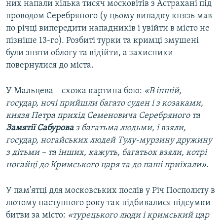
них напали кілька тисяч московітів з Астрахані під
проводом Серебряного (у цьому випадку князь мав
по річці випередити нападників і увійти в місто не
пізніше 13-го). Розбиті турки та кримці змушені
були зняти облогу та відійти, а захисники
повернулися до міста.
У Мальцева – схожа картина бою:
«В іншій,
государ, ночі прийшли багато суден і з козаками,
князя Петра прихід Семеновича Серебряного та
Замятії Сабурова
з багатьма людьми, і взяли,
государ, ногайських людей Тулу-мурзину дружину
з дітьми – та інших, кажуть, багатьох взяли, котрі
ногайці до Кримського царя та до паші приїхали»
.
У пам'ятці для московських послів у Річ Посполиту в
лютому наступного року так підбивалися підсумки
битви за місто:
«турецького люди і кримський цар