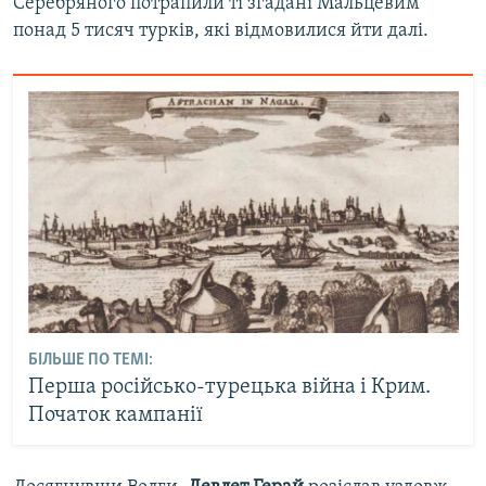
Серебряного потрапили ті згадані Мальцевим
понад 5 тисяч турків, які відмовилися йти далі.
БІЛЬШЕ ПО ТЕМІ:
Перша російсько-турецька війна і Крим.
Початок кампанії